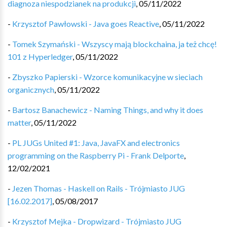
diagnoza niespodzianek na produkcji
,
05/11/2022
-
Krzysztof Pawłowski - Java goes Reactive
,
05/11/2022
-
Tomek Szymański - Wszyscy mają blockchaina, ja też chcę!
101 z Hyperledger
,
05/11/2022
-
Zbyszko Papierski - Wzorce komunikacyjne w sieciach
organicznych
,
05/11/2022
-
Bartosz Banachewicz - Naming Things, and why it does
matter
,
05/11/2022
-
PL JUGs United #1: Java, JavaFX and electronics
programming on the Raspberry Pi - Frank Delporte
,
12/02/2021
-
Jezen Thomas - Haskell on Rails - Trójmiasto JUG
[16.02.2017]
,
05/08/2017
-
Krzysztof Mejka - Dropwizard - Trójmiasto JUG