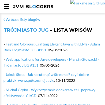
JVM BL
O
GGERS
Wróć do listy blogów
TRÓJMIASTO JUG
- LISTA WPISÓW
-
Fast and Glorious: Crafting Elegant Java with LLMs - Adam
Bien Trójmiasto JUG #151
,
05/06/2026
-
Web applications for Java developers - Marcin Głowacki -
Trójmiasto JUG #151
,
05/06/2026
-
Jakub Słota - Jak nie utonąć w Streamie? czyli dobre
praktyki we współczesnej Javie
,
10/11/2022
-
Michał Gryko - Wykorzystanie dockera w celu poprawy
efektywności CI/CD
,
07/11/2022
-
Wojtek Oczkowski - Testowanie wydajności kodu za