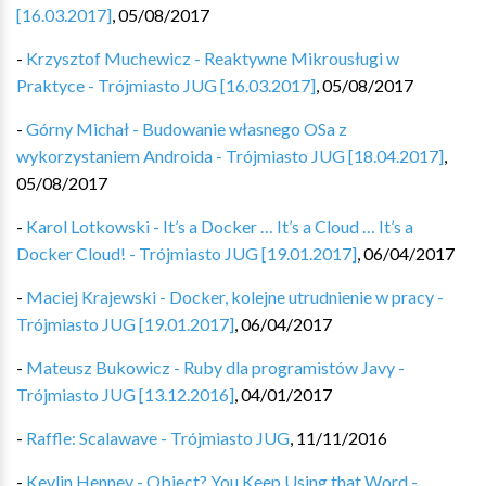
[16.03.2017]
,
05/08/2017
-
Krzysztof Muchewicz - Reaktywne Mikrousługi w
Praktyce - Trójmiasto JUG [16.03.2017]
,
05/08/2017
-
Górny Michał - Budowanie własnego OSa z
wykorzystaniem Androida - Trójmiasto JUG [18.04.2017]
,
05/08/2017
-
Karol Lotkowski - It’s a Docker … It’s a Cloud … It’s a
Docker Cloud! - Trójmiasto JUG [19.01.2017]
,
06/04/2017
-
Maciej Krajewski - Docker, kolejne utrudnienie w pracy -
Trójmiasto JUG [19.01.2017]
,
06/04/2017
-
Mateusz Bukowicz - Ruby dla programistów Javy -
Trójmiasto JUG [13.12.2016]
,
04/01/2017
-
Raffle: Scalawave - Trójmiasto JUG
,
11/11/2016
-
Kevlin Henney - Object? You Keep Using that Word -