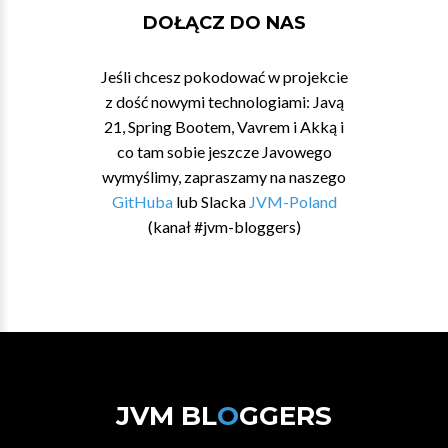
DOŁĄCZ DO NAS
Jeśli chcesz pokodować w projekcie
z dość nowymi technologiami: Javą
21, Spring Bootem, Vavrem i Akką i
co tam sobie jeszcze Javowego
wymyślimy, zapraszamy na naszego
GitHuba
lub Slacka
JVM-Poland
(kanał #jvm-bloggers)
JVM BL
O
GGERS