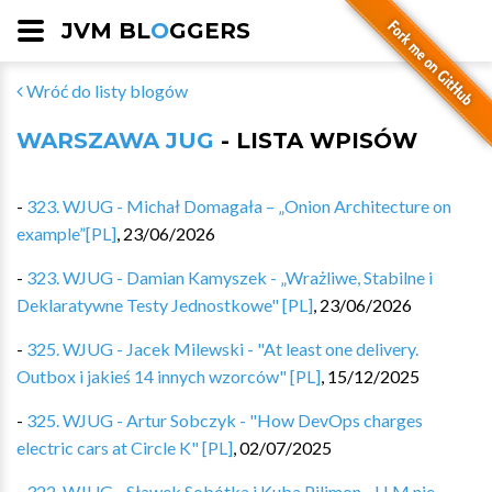
JVM BL
O
GGERS
Wróć do listy blogów
WARSZAWA JUG
- LISTA WPISÓW
-
323. WJUG - Michał Domagała – „Onion Architecture on
example”[PL]
,
23/06/2026
-
323. WJUG - Damian Kamyszek - „Wrażliwe, Stabilne i
Deklaratywne Testy Jednostkowe" [PL]
,
23/06/2026
-
325. WJUG - Jacek Milewski - "At least one delivery.
Outbox i jakieś 14 innych wzorców" [PL]
,
15/12/2025
-
325. WJUG - Artur Sobczyk - "How DevOps charges
electric cars at Circle K" [PL]
,
02/07/2025
-
322. WJUG - Sławek Sobótka i Kuba Pilimon - LLM nie