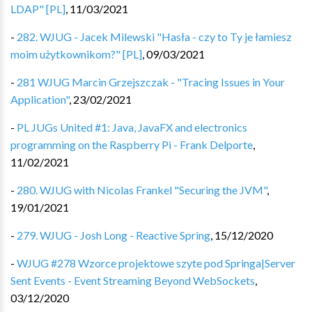
LDAP" [PL]
,
11/03/2021
-
282. WJUG - Jacek Milewski "Hasła - czy to Ty je łamiesz
moim użytkownikom?" [PL]
,
09/03/2021
-
281 WJUG Marcin Grzejszczak - "Tracing Issues in Your
Application"
,
23/02/2021
-
PL JUGs United #1: Java, JavaFX and electronics
programming on the Raspberry Pi - Frank Delporte
,
11/02/2021
-
280. WJUG with Nicolas Frankel "Securing the JVM"
,
19/01/2021
-
279. WJUG - Josh Long - Reactive Spring
,
15/12/2020
-
WJUG #278 Wzorce projektowe szyte pod Springa|Server
Sent Events - Event Streaming Beyond WebSockets
,
03/12/2020