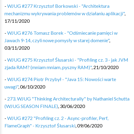
-
WJUG #277 Krzysztof Borkowski - "Architektura
mechanizmu wykrywania problemów w działaniu aplikacji"
,
17/11/2020
-
WJUG #276 Tomasz Borek - "Odśmiecanie pamięci w
Jawach 9-14, czyli nowe pomysły w starej domenie"
,
03/11/2020
-
WJUG #275 Krzysztof Ślusarski - "Profiling cz. 3 - jak JVM
zjada RAM? (mniam mniam, pyszny RAM)"
,
21/10/2020
-
WJUG #274 Piotr Przybył - "Java 15: Nowości warte
uwagi"
,
06/10/2020
-
273. WJUG "Thinking Architecturally" by Nathaniel Schutta
(WJUG SEASON FINALE)
,
30/06/2020
-
WJUG #272 "Profiling cz. 2 - Async-profiler, Perf,
FlameGraph" - Krzysztof Ślusarski
,
09/06/2020