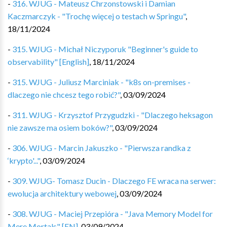
-
316. WJUG - Mateusz Chrzonstowski i Damian
Kaczmarczyk - "Trochę więcej o testach w Springu"
,
18/11/2024
-
315. WJUG - Michał Niczyporuk "Beginner's guide to
observability" [English]
,
18/11/2024
-
315. WJUG - Juliusz Marciniak - "k8s on-premises -
dlaczego nie chcesz tego robić?"
,
03/09/2024
-
311. WJUG - Krzysztof Przygudzki - "Dlaczego heksagon
nie zawsze ma osiem boków?"
,
03/09/2024
-
306. WJUG - Marcin Jakuszko - "Pierwsza randka z
‘krypto'..."
,
03/09/2024
-
309. WJUG- Tomasz Ducin - Dlaczego FE wraca na serwer:
ewolucja architektury webowej
,
03/09/2024
-
308. WJUG - Maciej Przepióra - "Java Memory Model for
Mere Mortals" [EN]
,
03/09/2024