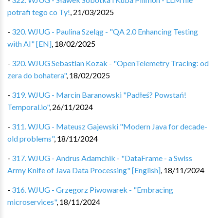
potrafi tego co Ty!
,
21/03/2025
-
320. WJUG - Paulina Szeląg - "QA 2.0 Enhancing Testing
with AI" [EN]
,
18/02/2025
-
320. WJUG Sebastian Kozak - "OpenTelemetry Tracing: od
zera do bohatera"
,
18/02/2025
-
319. WJUG - Marcin Baranowski "Padłeś? Powstań!
Temporal.io"
,
26/11/2024
-
311. WJUG - Mateusz Gajewski "Modern Java for decade-
old problems"
,
18/11/2024
-
317. WJUG - Andrus Adamchik - "DataFrame - a Swiss
Army Knife of Java Data Processing" [English]
,
18/11/2024
-
316. WJUG - Grzegorz Piwowarek - "Embracing
microservices"
,
18/11/2024