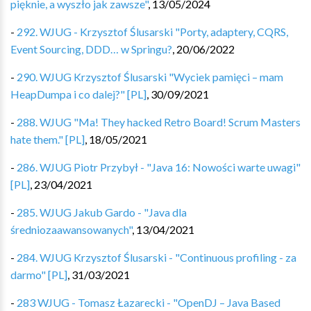
pięknie, a wyszło jak zawsze"
,
13/05/2024
-
292. WJUG - Krzysztof Ślusarski "Porty, adaptery, CQRS,
Event Sourcing, DDD… w Springu?
,
20/06/2022
-
290. WJUG Krzysztof Ślusarski "Wyciek pamięci – mam
HeapDumpa i co dalej?" [PL]
,
30/09/2021
-
288. WJUG "Ma! They hacked Retro Board! Scrum Masters
hate them." [PL]
,
18/05/2021
-
286. WJUG Piotr Przybył - "Java 16: Nowości warte uwagi"
[PL]
,
23/04/2021
-
285. WJUG Jakub Gardo - "Java dla
średniozaawansowanych"
,
13/04/2021
-
284. WJUG Krzysztof Ślusarski - "Continuous profiling - za
darmo" [PL]
,
31/03/2021
-
283 WJUG - Tomasz Łazarecki - "OpenDJ – Java Based