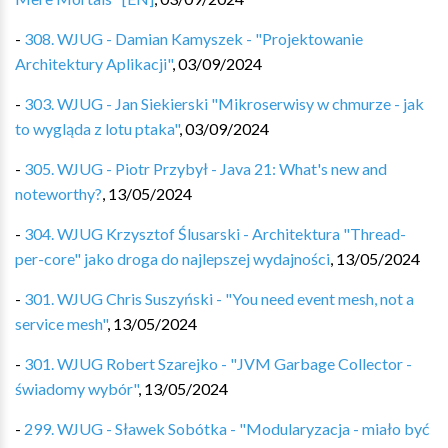
-
308. WJUG - Damian Kamyszek - "Projektowanie
Architektury Aplikacji"
,
03/09/2024
-
303. WJUG - Jan Siekierski "Mikroserwisy w chmurze - jak
to wygląda z lotu ptaka"
,
03/09/2024
-
305. WJUG - Piotr Przybył - Java 21: What's new and
noteworthy?
,
13/05/2024
-
304. WJUG Krzysztof Ślusarski - Architektura "Thread-
per-core" jako droga do najlepszej wydajności
,
13/05/2024
-
301. WJUG Chris Suszyński - "You need event mesh, not a
service mesh"
,
13/05/2024
-
301. WJUG Robert Szarejko - "JVM Garbage Collector -
świadomy wybór"
,
13/05/2024
-
299. WJUG - Sławek Sobótka - "Modularyzacja - miało być