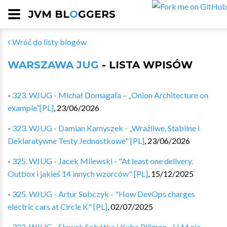
JVM BL
O
GGERS
Wróć do listy blogów
WARSZAWA JUG
- LISTA WPISÓW
-
323. WJUG - Michał Domagała – „Onion Architecture on
example”[PL]
,
23/06/2026
-
323. WJUG - Damian Kamyszek - „Wrażliwe, Stabilne i
Deklaratywne Testy Jednostkowe" [PL]
,
23/06/2026
-
325. WJUG - Jacek Milewski - "At least one delivery.
Outbox i jakieś 14 innych wzorców" [PL]
,
15/12/2025
-
325. WJUG - Artur Sobczyk - "How DevOps charges
electric cars at Circle K" [PL]
,
02/07/2025
-
322. WJUG - Sławek Sobótka i Kuba Pilimon - LLM nie