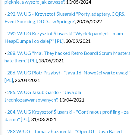
pięknie, a wyszło jak zawsze"
,
13/05/2024
-
292. WJUG - Krzysztof Ślusarski "Porty, adaptery, CQRS,
Event Sourcing, DDD… w Springu?
,
20/06/2022
-
290. WJUG Krzysztof Ślusarski "Wyciek pamięci – mam
HeapDumpa i co dalej?" [PL]
,
30/09/2021
-
288. WJUG "Ma! They hacked Retro Board! Scrum Masters
hate them." [PL]
,
18/05/2021
-
286. WJUG Piotr Przybył - "Java 16: Nowości warte uwagi"
[PL]
,
23/04/2021
-
285. WJUG Jakub Gardo - "Java dla
średniozaawansowanych"
,
13/04/2021
-
284. WJUG Krzysztof Ślusarski - "Continuous profiling - za
darmo" [PL]
,
31/03/2021
-
283 WJUG - Tomasz Łazarecki - "OpenDJ – Java Based