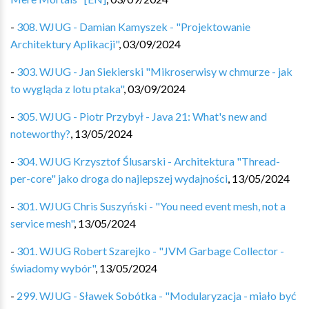
-
308. WJUG - Damian Kamyszek - "Projektowanie
Architektury Aplikacji"
,
03/09/2024
-
303. WJUG - Jan Siekierski "Mikroserwisy w chmurze - jak
to wygląda z lotu ptaka"
,
03/09/2024
-
305. WJUG - Piotr Przybył - Java 21: What's new and
noteworthy?
,
13/05/2024
-
304. WJUG Krzysztof Ślusarski - Architektura "Thread-
per-core" jako droga do najlepszej wydajności
,
13/05/2024
-
301. WJUG Chris Suszyński - "You need event mesh, not a
service mesh"
,
13/05/2024
-
301. WJUG Robert Szarejko - "JVM Garbage Collector -
świadomy wybór"
,
13/05/2024
-
299. WJUG - Sławek Sobótka - "Modularyzacja - miało być