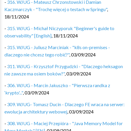
-
316. WJUG - Mateusz Chrzonstowski i Damian
Kaczmarczyk - "Trochę więcej o testach w Springu"
,
18/11/2024
-
315. WJUG - Michał Niczyporuk "Beginner's guide to
observability" [English]
,
18/11/2024
-
315. WJUG - Juliusz Marciniak - "k8s on-premises -
dlaczego nie chcesz tego robić?"
,
03/09/2024
-
311. WJUG - Krzysztof Przygudzki - "Dlaczego heksagon
nie zawsze ma osiem boków?"
,
03/09/2024
-
306. WJUG - Marcin Jakuszko - "Pierwsza randka z
‘krypto'..."
,
03/09/2024
-
309. WJUG- Tomasz Ducin - Dlaczego FE wraca na serwer:
ewolucja architektury webowej
,
03/09/2024
-
308. WJUG - Maciej Przepióra - "Java Memory Model for
Mere Mortals" [EN]
,
03/09/2024