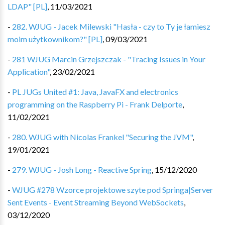
LDAP" [PL]
,
11/03/2021
-
282. WJUG - Jacek Milewski "Hasła - czy to Ty je łamiesz
moim użytkownikom?" [PL]
,
09/03/2021
-
281 WJUG Marcin Grzejszczak - "Tracing Issues in Your
Application"
,
23/02/2021
-
PL JUGs United #1: Java, JavaFX and electronics
programming on the Raspberry Pi - Frank Delporte
,
11/02/2021
-
280. WJUG with Nicolas Frankel "Securing the JVM"
,
19/01/2021
-
279. WJUG - Josh Long - Reactive Spring
,
15/12/2020
-
WJUG #278 Wzorce projektowe szyte pod Springa|Server
Sent Events - Event Streaming Beyond WebSockets
,
03/12/2020