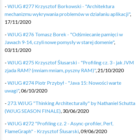
-
WJUG #277 Krzysztof Borkowski - "Architektura
mechanizmu wykrywania problemów w działaniu aplikacji"
,
17/11/2020
-
WJUG #276 Tomasz Borek - "Odśmiecanie pamięci w
Jawach 9-14, czyli nowe pomysły w starej domenie"
,
03/11/2020
-
WJUG #275 Krzysztof Ślusarski - "Profiling cz. 3 - jak JVM
zjada RAM? (mniam mniam, pyszny RAM)"
,
21/10/2020
-
WJUG #274 Piotr Przybył - "Java 15: Nowości warte
uwagi"
,
06/10/2020
-
273. WJUG "Thinking Architecturally" by Nathaniel Schutta
(WJUG SEASON FINALE)
,
30/06/2020
-
WJUG #272 "Profiling cz. 2 - Async-profiler, Perf,
FlameGraph" - Krzysztof Ślusarski
,
09/06/2020