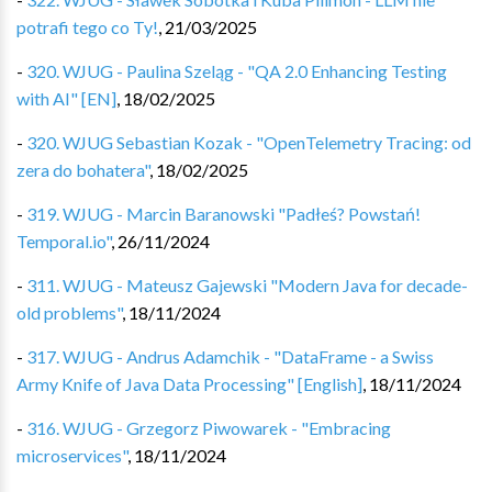
potrafi tego co Ty!
,
21/03/2025
-
320. WJUG - Paulina Szeląg - "QA 2.0 Enhancing Testing
with AI" [EN]
,
18/02/2025
-
320. WJUG Sebastian Kozak - "OpenTelemetry Tracing: od
zera do bohatera"
,
18/02/2025
-
319. WJUG - Marcin Baranowski "Padłeś? Powstań!
Temporal.io"
,
26/11/2024
-
311. WJUG - Mateusz Gajewski "Modern Java for decade-
old problems"
,
18/11/2024
-
317. WJUG - Andrus Adamchik - "DataFrame - a Swiss
Army Knife of Java Data Processing" [English]
,
18/11/2024
-
316. WJUG - Grzegorz Piwowarek - "Embracing
microservices"
,
18/11/2024