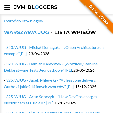
JVM BL
O
GGERS
Wróć do listy blogów
WARSZAWA JUG
- LISTA WPISÓW
-
323. WJUG - Michał Domagała – „Onion Architecture on
example”[PL]
,
23/06/2026
-
323. WJUG - Damian Kamyszek - „Wrażliwe, Stabilne i
Deklaratywne Testy Jednostkowe" [PL]
,
23/06/2026
-
325. WJUG - Jacek Milewski - "At least one delivery.
Outbox i jakieś 14 innych wzorców" [PL]
,
15/12/2025
-
325. WJUG - Artur Sobczyk - "How DevOps charges
electric cars at Circle K" [PL]
,
02/07/2025
-
322. WJUG - Sławek Sobótka i Kuba Pilimon - LLM nie