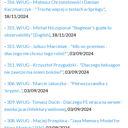
-
316. WJUG - Mateusz Chrzonstowski i Damian
Kaczmarczyk - "Trochę więcej o testach w Springu"
,
18/11/2024
-
315. WJUG - Michał Niczyporuk "Beginner's guide to
observability" [English]
,
18/11/2024
-
315. WJUG - Juliusz Marciniak - "k8s on-premises -
dlaczego nie chcesz tego robić?"
,
03/09/2024
-
311. WJUG - Krzysztof Przygudzki - "Dlaczego heksagon
nie zawsze ma osiem boków?"
,
03/09/2024
-
306. WJUG - Marcin Jakuszko - "Pierwsza randka z
‘krypto'..."
,
03/09/2024
-
309. WJUG- Tomasz Ducin - Dlaczego FE wraca na serwer:
ewolucja architektury webowej
,
03/09/2024
-
308. WJUG - Maciej Przepióra - "Java Memory Model for
Mere Mortals" [EN]
,
03/09/2024