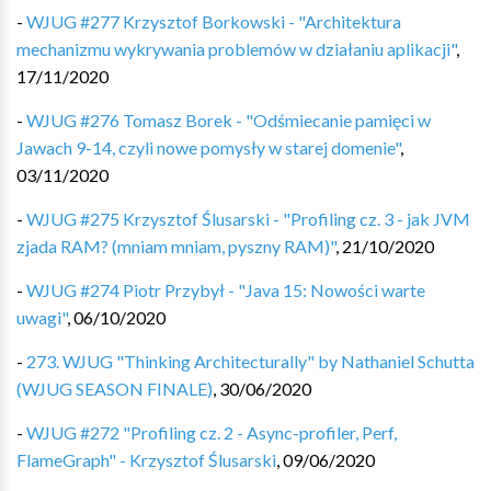
-
WJUG #277 Krzysztof Borkowski - "Architektura
mechanizmu wykrywania problemów w działaniu aplikacji"
,
17/11/2020
-
WJUG #276 Tomasz Borek - "Odśmiecanie pamięci w
Jawach 9-14, czyli nowe pomysły w starej domenie"
,
03/11/2020
-
WJUG #275 Krzysztof Ślusarski - "Profiling cz. 3 - jak JVM
zjada RAM? (mniam mniam, pyszny RAM)"
,
21/10/2020
-
WJUG #274 Piotr Przybył - "Java 15: Nowości warte
uwagi"
,
06/10/2020
-
273. WJUG "Thinking Architecturally" by Nathaniel Schutta
(WJUG SEASON FINALE)
,
30/06/2020
-
WJUG #272 "Profiling cz. 2 - Async-profiler, Perf,
FlameGraph" - Krzysztof Ślusarski
,
09/06/2020