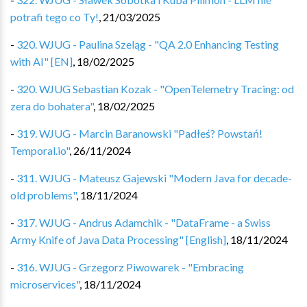
potrafi tego co Ty!
,
21/03/2025
-
320. WJUG - Paulina Szeląg - "QA 2.0 Enhancing Testing
with AI" [EN]
,
18/02/2025
-
320. WJUG Sebastian Kozak - "OpenTelemetry Tracing: od
zera do bohatera"
,
18/02/2025
-
319. WJUG - Marcin Baranowski "Padłeś? Powstań!
Temporal.io"
,
26/11/2024
-
311. WJUG - Mateusz Gajewski "Modern Java for decade-
old problems"
,
18/11/2024
-
317. WJUG - Andrus Adamchik - "DataFrame - a Swiss
Army Knife of Java Data Processing" [English]
,
18/11/2024
-
316. WJUG - Grzegorz Piwowarek - "Embracing
microservices"
,
18/11/2024