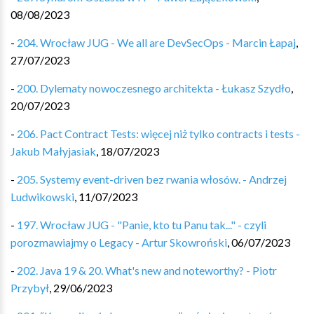
08/08/2023
-
204. Wrocław JUG - We all are DevSecOps - Marcin Łapaj
,
27/07/2023
-
200. Dylematy nowoczesnego architekta - Łukasz Szydło
,
20/07/2023
-
206. Pact Contract Tests: więcej niż tylko contracts i tests -
Jakub Małyjasiak
,
18/07/2023
-
205. Systemy event-driven bez rwania włosów. - Andrzej
Ludwikowski
,
11/07/2023
-
197. Wrocław JUG - "Panie, kto tu Panu tak..." - czyli
porozmawiajmy o Legacy - Artur Skowroński
,
06/07/2023
-
202. Java 19 & 20. What's new and noteworthy? - Piotr
Przybył
,
29/06/2023