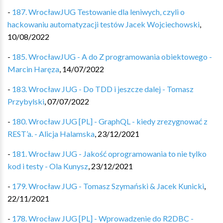
-
187. WrocławJUG Testowanie dla leniwych, czyli o
hackowaniu automatyzacji testów Jacek Wojciechowski
,
10/08/2022
-
185. WrocławJUG - A do Z programowania obiektowego -
Marcin Haręza
,
14/07/2022
-
183. Wrocław JUG - Do TDD i jeszcze dalej - Tomasz
Przybylski
,
07/07/2022
-
180. Wrocław JUG [PL] - GraphQL - kiedy zrezygnować z
REST’a. - Alicja Halamska
,
23/12/2021
-
181. Wrocław JUG - Jakość oprogramowania to nie tylko
kod i testy - Ola Kunysz
,
23/12/2021
-
179. Wrocław JUG - Tomasz Szymański & Jacek Kunicki
,
22/11/2021
-
178. Wrocław JUG [PL] - Wprowadzenie do R2DBC -