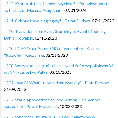
-
212. Krótka historia jednego wycieku? - Opowieść oparta
na faktach. - Mariusz Magdziarz
,
02/01/2024
-
211. Odchudź swoje agregaty! - Oskar Dudycz
,
07/11/2023
-
210. Transition from Event Storming to Event Modeling -
Daniel Kowalski
,
02/11/2023
-
210. ID, EGO and Super EGO of your entity - Bartek
"Koziołek" Kuczyński
,
02/11/2023
-
208. Wszystko czego nie chcesz wiedzieć o współbieżności
w JVM - Jarosław Pałka
,
03/10/2023
-
209. Java 21 What's new and noteworthy? - Piotr Przybył
,
26/09/2023
-
207. Static Application Security Testing - jak wybrać
narzędzie? - Paweł Materniak
,
10/08/2023
-
207. Syndrom Oszusta w IT - Paweł Zajączkowski
,