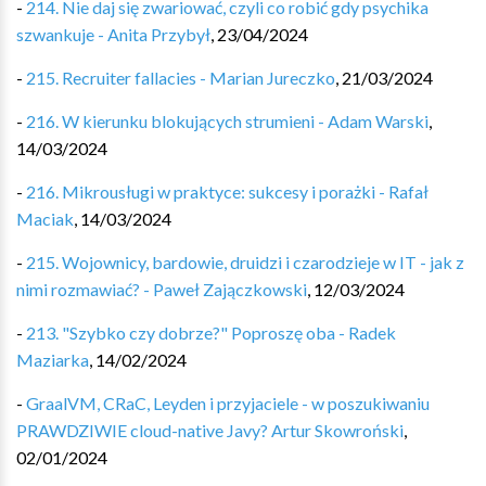
-
214. Nie daj się zwariować, czyli co robić gdy psychika
szwankuje - Anita Przybył
,
23/04/2024
-
215. Recruiter fallacies - Marian Jureczko
,
21/03/2024
-
216. W kierunku blokujących strumieni - Adam Warski
,
14/03/2024
-
216. Mikrousługi w praktyce: sukcesy i porażki - Rafał
Maciak
,
14/03/2024
-
215. Wojownicy, bardowie, druidzi i czarodzieje w IT - jak z
nimi rozmawiać? - Paweł Zajączkowski
,
12/03/2024
-
213. "Szybko czy dobrze?" Poproszę oba - Radek
Maziarka
,
14/02/2024
-
GraalVM, CRaC, Leyden i przyjaciele - w poszukiwaniu
PRAWDZIWIE cloud-native Javy? Artur Skowroński
,
02/01/2024