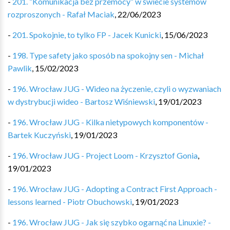
-
201. “Komunikacja bez przemocy” w świecie systemów
rozproszonych - Rafał Maciak
,
22/06/2023
-
201. Spokojnie, to tylko FP - Jacek Kunicki
,
15/06/2023
-
198. Type safety jako sposób na spokojny sen - Michał
Pawlik
,
15/02/2023
-
196. Wrocław JUG - Wideo na życzenie, czyli o wyzwaniach
w dystrybucji wideo - Bartosz Wiśniewski
,
19/01/2023
-
196. Wrocław JUG - Kilka nietypowych komponentów -
Bartek Kuczyński
,
19/01/2023
-
196. Wrocław JUG - Project Loom - Krzysztof Gonia
,
19/01/2023
-
196. Wrocław JUG - Adopting a Contract First Approach -
lessons learned - Piotr Obuchowski
,
19/01/2023
-
196. Wrocław JUG - Jak się szybko ogarnąć na Linuxie? -