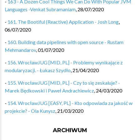
-
163 - A Dozen Cool Things We Can Do With Popular JVM
Languages -Venkat Subramaniam
,
28/07/2020
-
161. The Bootiful (Reactive) Application - Josh Long
,
06/07/2020
-
160. Building data pipelines with open source - Rustam
Mehmandarov
,
01/07/2020
-
156. WrocławJUG [MID, PL] - Problemy wynikające z
modularyzacji. - Łukasz Szydło
,
21/04/2020
-
155. WrocławJUG [MID, PL] - Czy to się zeskaluje? -
Marek Będkowski i Paweł Andrachiewicz
,
24/03/2020
-
154. WrocławJUG [EASY, PL] - Kto odpowiada za jakość w
projekcie? - Ola Kunysz
,
21/03/2020
ARCHIWUM