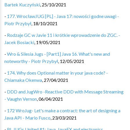
Bartek Kuczyński
,
25/10/2021
-
177. WrocławJUG [PL] - Java 17: nowości godne uwagi -
Piotr Przybył
,
18/10/2021
-
Rodzaje GC w Javie 11 i krótkie wprowadzenie do ZGC. -
Jacek Bosiacki
,
19/05/2021
-
Wro & Silesia Jugs - [Part1] Java 16. What's new and
noteworthy - Piotr Przybył
,
12/05/2021
-
174. Why does Optional matter in your java code? -
Chiamaka Okenwa
,
27/04/2021
-
DDD and JugWro -Reactive DDD with Message Streaming
- Vaughn Vernon
,
06/04/2021
-
172 WroJug- Let's make a contract: the art of designing a
Java API - Mario Fusco
,
23/03/2021
-
PL JUGs United #1: Java, JavaFX and electronics