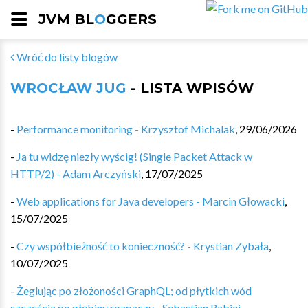
JVM BL
O
GGERS
Wróć do listy blogów
WROCŁAW JUG
- LISTA WPISÓW
-
Performance monitoring - Krzysztof Michalak
,
29/06/2026
-
Ja tu widzę niezły wyścig! (Single Packet Attack w
HTTP/2) - Adam Arczyński
,
17/07/2025
-
Web applications for Java developers - Marcin Głowacki
,
15/07/2025
-
Czy współbieżność to konieczność? - Krystian Zybała
,
10/07/2025
-
Żeglując po złożoności GraphQL; od płytkich wód
szczęścia po głębiny rozpaczy - Sebastian Rabiej
,