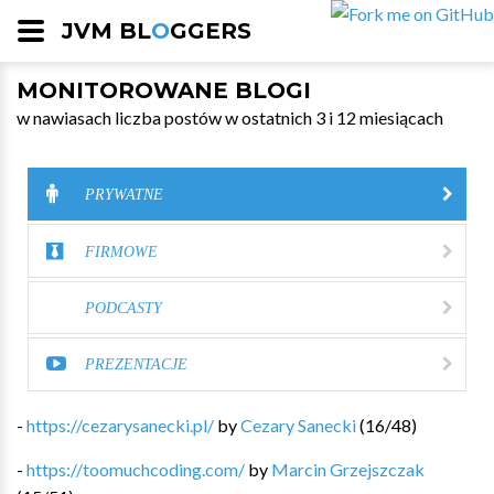
JVM BL
O
GGERS
MONITOROWANE BLOGI
w nawiasach liczba postów w ostatnich 3 i 12 miesiącach
PRYWATNE
FIRMOWE
PODCASTY
PREZENTACJE
-
https://cezarysanecki.pl/
by
Cezary Sanecki
(
16
/
48
)
-
https://toomuchcoding.com/
by
Marcin Grzejszczak