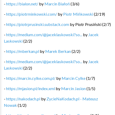
-
https://bialon.net/
by
Marcin Białoń
(
3
/
6
)
-
https://piotrminkowski.com/
by
Piotr Mińkowski
(
2
/
19
)
-
https://piotrprusinski.substack.com
by
Piotr Prusiński
(
2
/
7
)
-
https://medium.com/@jaceklaskowski?so...
by
Jacek
Laskowski
(
2
/
2
)
-
https://mberkan.pl
by
Marek Berkan
(
2
/
2
)
-
https://medium.com/@jaceklaskowski?so...
by
Jacek
Laskowski
(
2
/
2
)
-
https://marcin.cylke.com.pl/
by
Marcin Cylke
(
1
/
7
)
-
https://mjasion.pl/index.xml
by
Marcin Jasion
(
1
/
5
)
-
https://nakodach.pl
by
ZycieNaKodach.pl - Mateusz
Nowak
(
1
/
2
)