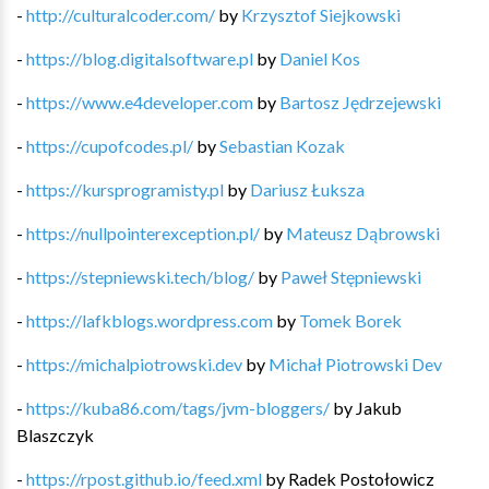
-
http://culturalcoder.com/
by
Krzysztof Siejkowski
-
https://blog.digitalsoftware.pl
by
Daniel Kos
-
https://www.e4developer.com
by
Bartosz Jędrzejewski
-
https://cupofcodes.pl/
by
Sebastian Kozak
-
https://kursprogramisty.pl
by
Dariusz Łuksza
-
https://nullpointerexception.pl/
by
Mateusz Dąbrowski
-
https://stepniewski.tech/blog/
by
Paweł Stępniewski
-
https://lafkblogs.wordpress.com
by
Tomek Borek
-
https://michalpiotrowski.dev
by
Michał Piotrowski Dev
-
https://kuba86.com/tags/jvm-bloggers/
by
Jakub
Blaszczyk
-
https://rpost.github.io/feed.xml
by
Radek Postołowicz