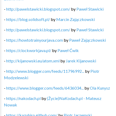
-
http://pawelstawicki.blogspot.com/
by
Paweł Stawicki
-
https://blog.solidsoft.pl/
by
Marcin Zajączkowski
-
http://pawelstawicki.blogspot.com/
by
Paweł Stawicki
-
https://howtotrainyourjava.com
by
Paweł Zajączkowski
-
https://clockworkjava.pl/
by
Paweł Ćwik
-
http://kijanowski.eu/atom.xml
by
Jarek Kijanowski
-
http://www.blogger.com/feeds/11796992...
by
Piotr
Modzelewski
-
https://www.blogger.com/feeds/6436034...
by
Ola Kunysz
-
https://nakodach.pl
by
(Życie)NaKodach.pl - Mateusz
Nowak
-
https://kazuhiro.github.com/
by
Piotr Jarzemski