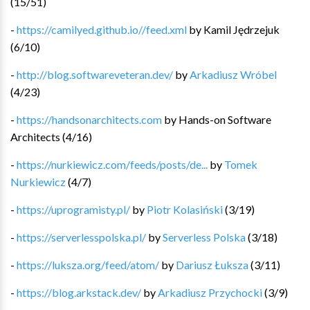
(
15
/
51
)
-
https://camilyed.github.io//feed.xml
by
Kamil Jędrzejuk
(
6
/
10
)
-
http://blog.softwareveteran.dev/
by
Arkadiusz Wróbel
(
4
/
23
)
-
https://handsonarchitects.com
by
Hands-on Software
Architects
(
4
/
16
)
-
https://nurkiewicz.com/feeds/posts/de...
by
Tomek
Nurkiewicz
(
4
/
7
)
-
https://uprogramisty.pl/
by
Piotr Kolasiński
(
3
/
19
)
-
https://serverlesspolska.pl/
by
Serverless Polska
(
3
/
18
)
-
https://luksza.org/feed/atom/
by
Dariusz Łuksza
(
3
/
11
)
-
https://blog.arkstack.dev/
by
Arkadiusz Przychocki
(
3
/
9
)