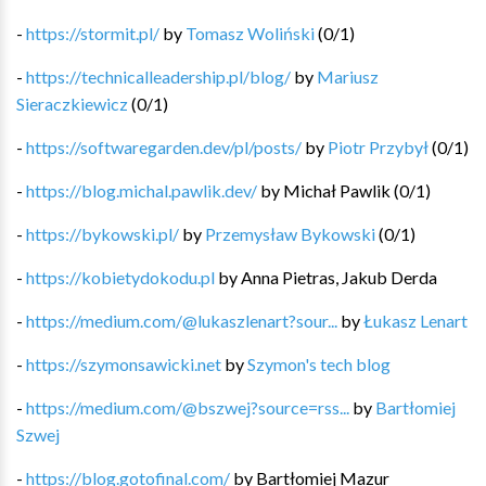
-
https://stormit.pl/
by
Tomasz Woliński
(
0
/
1
)
-
https://technicalleadership.pl/blog/
by
Mariusz
Sieraczkiewicz
(
0
/
1
)
-
https://softwaregarden.dev/pl/posts/
by
Piotr Przybył
(
0
/
1
)
-
https://blog.michal.pawlik.dev/
by
Michał Pawlik
(
0
/
1
)
-
https://bykowski.pl/
by
Przemysław Bykowski
(
0
/
1
)
-
https://kobietydokodu.pl
by
Anna Pietras, Jakub Derda
-
https://medium.com/@lukaszlenart?sour...
by
Łukasz Lenart
-
https://szymonsawicki.net
by
Szymon's tech blog
-
https://medium.com/@bszwej?source=rss...
by
Bartłomiej
Szwej
-
https://blog.gotofinal.com/
by
Bartłomiej Mazur