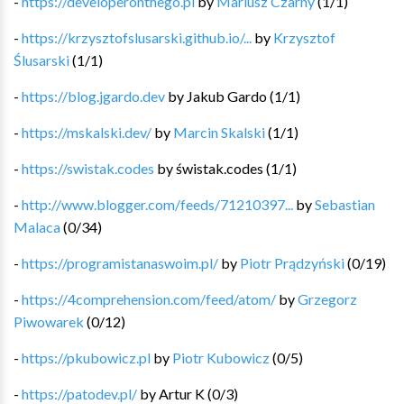
-
https://developeronthego.pl
by
Mariusz Czarny
(
1
/
1
)
-
https://krzysztofslusarski.github.io/...
by
Krzysztof
Ślusarski
(
1
/
1
)
-
https://blog.jgardo.dev
by
Jakub Gardo
(
1
/
1
)
-
https://mskalski.dev/
by
Marcin Skalski
(
1
/
1
)
-
https://swistak.codes
by
świstak.codes
(
1
/
1
)
-
http://www.blogger.com/feeds/71210397...
by
Sebastian
Malaca
(
0
/
34
)
-
https://programistanaswoim.pl/
by
Piotr Prądzyński
(
0
/
19
)
-
https://4comprehension.com/feed/atom/
by
Grzegorz
Piwowarek
(
0
/
12
)
-
https://pkubowicz.pl
by
Piotr Kubowicz
(
0
/
5
)
-
https://patodev.pl/
by
Artur K
(
0
/
3
)