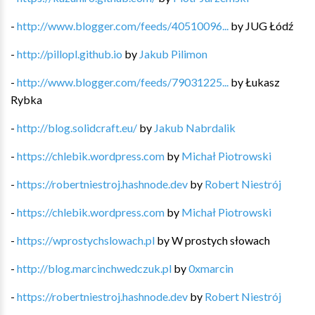
-
http://www.blogger.com/feeds/40510096...
by
JUG Łódź
-
http://pillopl.github.io
by
Jakub Pilimon
-
http://www.blogger.com/feeds/79031225...
by
Łukasz
Rybka
-
http://blog.solidcraft.eu/
by
Jakub Nabrdalik
-
https://chlebik.wordpress.com
by
Michał Piotrowski
-
https://robertniestroj.hashnode.dev
by
Robert Niestrój
-
https://chlebik.wordpress.com
by
Michał Piotrowski
-
https://wprostychslowach.pl
by
W prostych słowach
-
http://blog.marcinchwedczuk.pl
by
0xmarcin
-
https://robertniestroj.hashnode.dev
by
Robert Niestrój