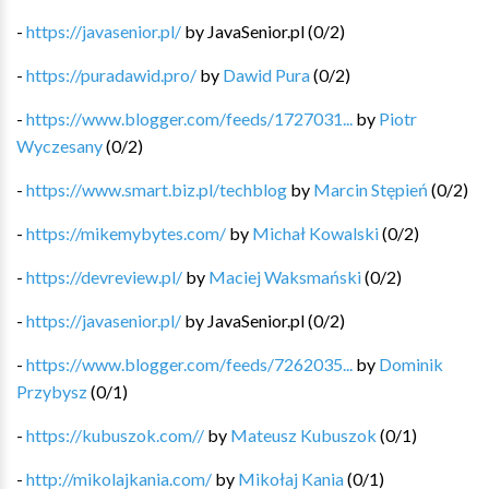
-
https://javasenior.pl/
by
JavaSenior.pl
(
0
/
2
)
-
https://puradawid.pro/
by
Dawid Pura
(
0
/
2
)
-
https://www.blogger.com/feeds/1727031...
by
Piotr
Wyczesany
(
0
/
2
)
-
https://www.smart.biz.pl/techblog
by
Marcin Stępień
(
0
/
2
)
-
https://mikemybytes.com/
by
Michał Kowalski
(
0
/
2
)
-
https://devreview.pl/
by
Maciej Waksmański
(
0
/
2
)
-
https://javasenior.pl/
by
JavaSenior.pl
(
0
/
2
)
-
https://www.blogger.com/feeds/7262035...
by
Dominik
Przybysz
(
0
/
1
)
-
https://kubuszok.com//
by
Mateusz Kubuszok
(
0
/
1
)
-
http://mikolajkania.com/
by
Mikołaj Kania
(
0
/
1
)