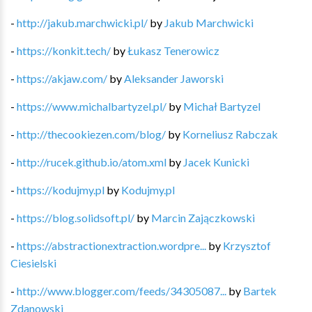
-
http://jakub.marchwicki.pl/
by
Jakub Marchwicki
-
https://konkit.tech/
by
Łukasz Tenerowicz
-
https://akjaw.com/
by
Aleksander Jaworski
-
https://www.michalbartyzel.pl/
by
Michał Bartyzel
-
http://thecookiezen.com/blog/
by
Korneliusz Rabczak
-
http://rucek.github.io/atom.xml
by
Jacek Kunicki
-
https://kodujmy.pl
by
Kodujmy.pl
-
https://blog.solidsoft.pl/
by
Marcin Zajączkowski
-
https://abstractionextraction.wordpre...
by
Krzysztof
Ciesielski
-
http://www.blogger.com/feeds/34305087...
by
Bartek
Zdanowski