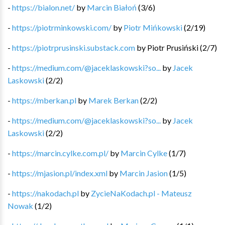
-
https://bialon.net/
by
Marcin Białoń
(
3
/
6
)
-
https://piotrminkowski.com/
by
Piotr Mińkowski
(
2
/
19
)
-
https://piotrprusinski.substack.com
by
Piotr Prusiński
(
2
/
7
)
-
https://medium.com/@jaceklaskowski?so...
by
Jacek
Laskowski
(
2
/
2
)
-
https://mberkan.pl
by
Marek Berkan
(
2
/
2
)
-
https://medium.com/@jaceklaskowski?so...
by
Jacek
Laskowski
(
2
/
2
)
-
https://marcin.cylke.com.pl/
by
Marcin Cylke
(
1
/
7
)
-
https://mjasion.pl/index.xml
by
Marcin Jasion
(
1
/
5
)
-
https://nakodach.pl
by
ZycieNaKodach.pl - Mateusz
Nowak
(
1
/
2
)