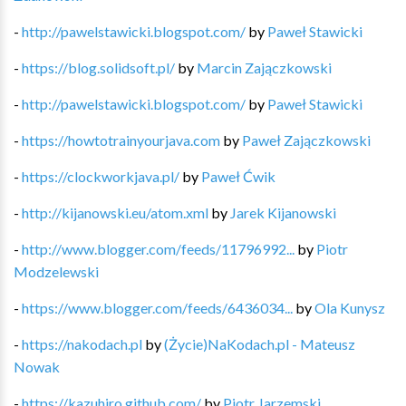
-
http://pawelstawicki.blogspot.com/
by
Paweł Stawicki
-
https://blog.solidsoft.pl/
by
Marcin Zajączkowski
-
http://pawelstawicki.blogspot.com/
by
Paweł Stawicki
-
https://howtotrainyourjava.com
by
Paweł Zajączkowski
-
https://clockworkjava.pl/
by
Paweł Ćwik
-
http://kijanowski.eu/atom.xml
by
Jarek Kijanowski
-
http://www.blogger.com/feeds/11796992...
by
Piotr
Modzelewski
-
https://www.blogger.com/feeds/6436034...
by
Ola Kunysz
-
https://nakodach.pl
by
(Życie)NaKodach.pl - Mateusz
Nowak
-
https://kazuhiro.github.com/
by
Piotr Jarzemski