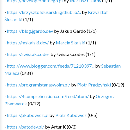
-
https://developeronthego.pl
by
Mariusz Czarny
(
1
/
1
)
-
https://krzysztofslusarski.github.io/...
by
Krzysztof
Ślusarski
(
1
/
1
)
-
https://blog.jgardo.dev
by
Jakub Gardo
(
1
/
1
)
-
https://mskalski.dev/
by
Marcin Skalski
(
1
/
1
)
-
https://swistak.codes
by
świstak.codes
(
1
/
1
)
-
http://www.blogger.com/feeds/71210397...
by
Sebastian
Malaca
(
0
/
34
)
-
https://programistanaswoim.pl/
by
Piotr Prądzyński
(
0
/
19
)
-
https://4comprehension.com/feed/atom/
by
Grzegorz
Piwowarek
(
0
/
12
)
-
https://pkubowicz.pl
by
Piotr Kubowicz
(
0
/
5
)
-
https://patodev.pl/
by
Artur K
(
0
/
3
)