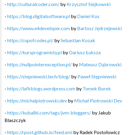
-
http://culturalcoder.com/
by
Krzysztof Siejkowski
-
https://blog.digitalsoftware.pl
by
Daniel Kos
-
https://www.e4developer.com
by
Bartosz Jędrzejewski
-
https://cupofcodes.pl/
by
Sebastian Kozak
-
https://kursprogramisty.pl
by
Dariusz Łuksza
-
https://nullpointerexception.pl/
by
Mateusz Dąbrowski
-
https://stepniewski.tech/blog/
by
Paweł Stępniewski
-
https://lafkblogs.wordpress.com
by
Tomek Borek
-
https://michalpiotrowski.dev
by
Michał Piotrowski Dev
-
https://kuba86.com/tags/jvm-bloggers/
by
Jakub
Blaszczyk
-
https://rpost.github.io/feed.xml
by
Radek Postołowicz