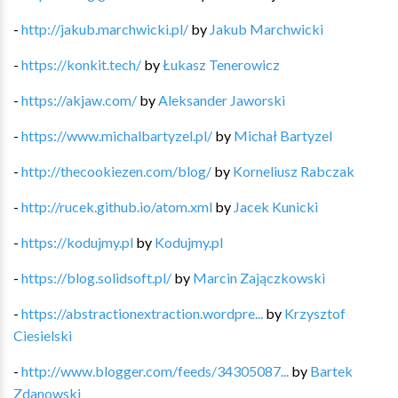
-
http://jakub.marchwicki.pl/
by
Jakub Marchwicki
-
https://konkit.tech/
by
Łukasz Tenerowicz
-
https://akjaw.com/
by
Aleksander Jaworski
-
https://www.michalbartyzel.pl/
by
Michał Bartyzel
-
http://thecookiezen.com/blog/
by
Korneliusz Rabczak
-
http://rucek.github.io/atom.xml
by
Jacek Kunicki
-
https://kodujmy.pl
by
Kodujmy.pl
-
https://blog.solidsoft.pl/
by
Marcin Zajączkowski
-
https://abstractionextraction.wordpre...
by
Krzysztof
Ciesielski
-
http://www.blogger.com/feeds/34305087...
by
Bartek
Zdanowski