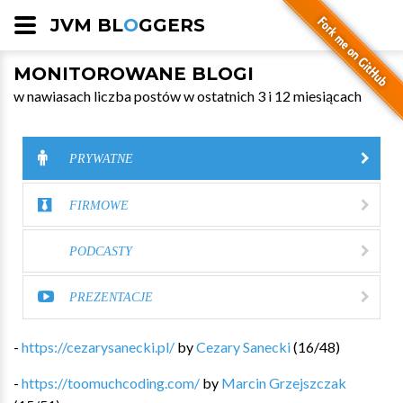
JVM BL
O
GGERS
MONITOROWANE BLOGI
w nawiasach liczba postów w ostatnich 3 i 12 miesiącach
PRYWATNE
FIRMOWE
PODCASTY
PREZENTACJE
-
https://cezarysanecki.pl/
by
Cezary Sanecki
(
16
/
48
)
-
https://toomuchcoding.com/
by
Marcin Grzejszczak