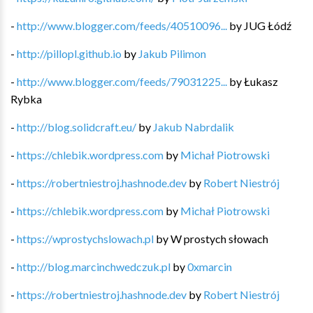
-
http://www.blogger.com/feeds/40510096...
by
JUG Łódź
-
http://pillopl.github.io
by
Jakub Pilimon
-
http://www.blogger.com/feeds/79031225...
by
Łukasz
Rybka
-
http://blog.solidcraft.eu/
by
Jakub Nabrdalik
-
https://chlebik.wordpress.com
by
Michał Piotrowski
-
https://robertniestroj.hashnode.dev
by
Robert Niestrój
-
https://chlebik.wordpress.com
by
Michał Piotrowski
-
https://wprostychslowach.pl
by
W prostych słowach
-
http://blog.marcinchwedczuk.pl
by
0xmarcin
-
https://robertniestroj.hashnode.dev
by
Robert Niestrój