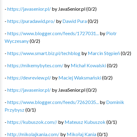
-
https://javasenior.pl/
by
JavaSenior.pl
(
0
/
2
)
-
https://puradawid.pro/
by
Dawid Pura
(
0
/
2
)
-
https://www.blogger.com/feeds/1727031...
by
Piotr
Wyczesany
(
0
/
2
)
-
https://www.smart.biz.pl/techblog
by
Marcin Stępień
(
0
/
2
)
-
https://mikemybytes.com/
by
Michał Kowalski
(
0
/
2
)
-
https://devreview.pl/
by
Maciej Waksmański
(
0
/
2
)
-
https://javasenior.pl/
by
JavaSenior.pl
(
0
/
2
)
-
https://www.blogger.com/feeds/7262035...
by
Dominik
Przybysz
(
0
/
1
)
-
https://kubuszok.com//
by
Mateusz Kubuszok
(
0
/
1
)
-
http://mikolajkania.com/
by
Mikołaj Kania
(
0
/
1
)