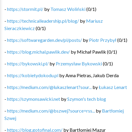
-
https://stormit.pl/
by
Tomasz Woliński
(
0
/
1
)
-
https://technicalleadership.pl/blog/
by
Mariusz
Sieraczkiewicz
(
0
/
1
)
-
https://softwaregarden.dev/pl/posts/
by
Piotr Przybył
(
0
/
1
)
-
https://blog.michal.pawlik.dev/
by
Michał Pawlik
(
0
/
1
)
-
https://bykowski.pl/
by
Przemysław Bykowski
(
0
/
1
)
-
https://kobietydokodu.pl
by
Anna Pietras, Jakub Derda
-
https://medium.com/@lukaszlenart?sour...
by
Łukasz Lenart
-
https://szymonsawicki.net
by
Szymon's tech blog
-
https://medium.com/@bszwej?source=rss...
by
Bartłomiej
Szwej
-
https://blog.gotofinal.com/
by
Bartłomiej Mazur