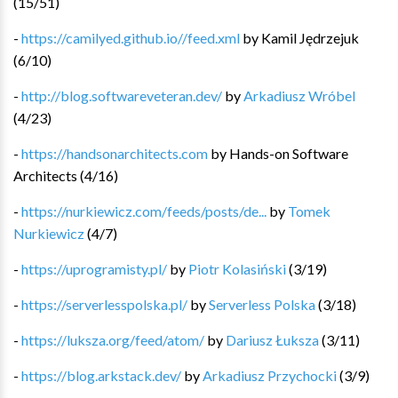
(
15
/
51
)
-
https://camilyed.github.io//feed.xml
by
Kamil Jędrzejuk
(
6
/
10
)
-
http://blog.softwareveteran.dev/
by
Arkadiusz Wróbel
(
4
/
23
)
-
https://handsonarchitects.com
by
Hands-on Software
Architects
(
4
/
16
)
-
https://nurkiewicz.com/feeds/posts/de...
by
Tomek
Nurkiewicz
(
4
/
7
)
-
https://uprogramisty.pl/
by
Piotr Kolasiński
(
3
/
19
)
-
https://serverlesspolska.pl/
by
Serverless Polska
(
3
/
18
)
-
https://luksza.org/feed/atom/
by
Dariusz Łuksza
(
3
/
11
)
-
https://blog.arkstack.dev/
by
Arkadiusz Przychocki
(
3
/
9
)