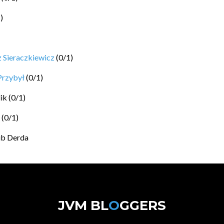
1
)
 Sieraczkiewicz
(
0
/
1
)
Przybył
(
0
/
1
)
ik
(
0
/
1
)
(
0
/
1
)
ub Derda
JVM BL
O
GGERS