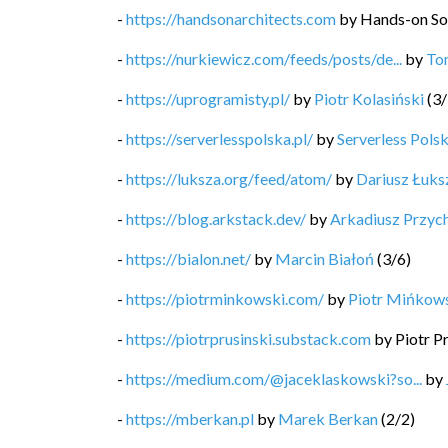
-
https://handsonarchitects.com
by
Hands-on So
-
https://nurkiewicz.com/feeds/posts/de...
by
To
-
https://uprogramisty.pl/
by
Piotr Kolasiński
(
3
/
-
https://serverlesspolska.pl/
by
Serverless Pols
-
https://luksza.org/feed/atom/
by
Dariusz Łuks
-
https://blog.arkstack.dev/
by
Arkadiusz Przyc
-
https://bialon.net/
by
Marcin Białoń
(
3
/
6
)
-
https://piotrminkowski.com/
by
Piotr Mińkow
-
https://piotrprusinski.substack.com
by
Piotr P
-
https://medium.com/@jaceklaskowski?so...
by
-
https://mberkan.pl
by
Marek Berkan
(
2
/
2
)