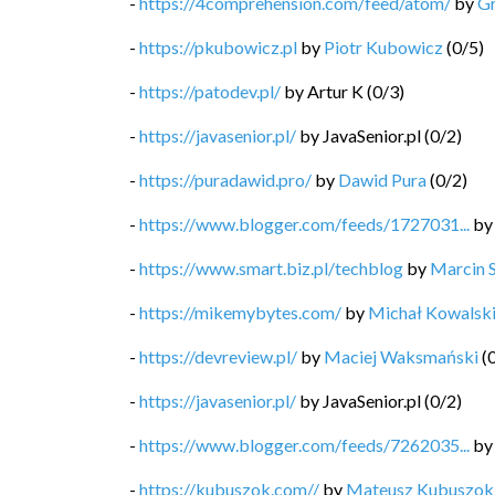
-
https://4comprehension.com/feed/atom/
by
G
-
https://pkubowicz.pl
by
Piotr Kubowicz
(
0
/
5
)
-
https://patodev.pl/
by
Artur K
(
0
/
3
)
-
https://javasenior.pl/
by
JavaSenior.pl
(
0
/
2
)
-
https://puradawid.pro/
by
Dawid Pura
(
0
/
2
)
-
https://www.blogger.com/feeds/1727031...
b
-
https://www.smart.biz.pl/techblog
by
Marcin 
-
https://mikemybytes.com/
by
Michał Kowalsk
-
https://devreview.pl/
by
Maciej Waksmański
(
-
https://javasenior.pl/
by
JavaSenior.pl
(
0
/
2
)
-
https://www.blogger.com/feeds/7262035...
b
-
https://kubuszok.com//
by
Mateusz Kubuszok