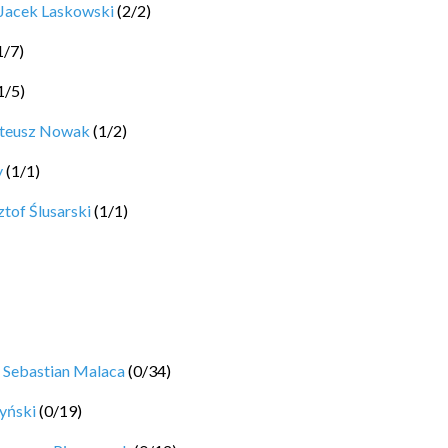
Jacek Laskowski
(
2
/
2
)
1
/
7
)
1
/
5
)
ateusz Nowak
(
1
/
2
)
y
(
1
/
1
)
tof Ślusarski
(
1
/
1
)
y
Sebastian Malaca
(
0
/
34
)
yński
(
0
/
19
)