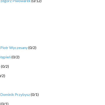
rzegorz Piwowarek
(
0
/
12
)
y
Piotr Wyczesany
(
0
/
2
)
Stępień
(
0
/
2
)
i
(
0
/
2
)
0
/
2
)
y
Dominik Przybysz
(
0
/
1
)
(
0
/
1
)