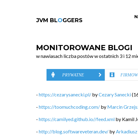
N
JVM BL
O
GGERS
MONITOROWANE BLOGI
w nawiasach liczba postów w ostatnich 3 i 12 mi
PRYWATNE
FIRMOW
-
https://cezarysanecki.pl/
by
Cezary Sanecki
(
1
-
https://toomuchcoding.com/
by
Marcin Grzej
-
https://camilyed.github.io//feed.xml
by
Kamil J
-
http://blog.softwareveteran.dev/
by
Arkadiusz