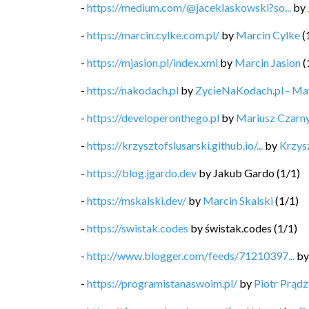
-
https://medium.com/@jaceklaskowski?so...
by
-
https://marcin.cylke.com.pl/
by
Marcin Cylke
(
-
https://mjasion.pl/index.xml
by
Marcin Jasion
(
-
https://nakodach.pl
by
ZycieNaKodach.pl - M
-
https://developeronthego.pl
by
Mariusz Czarn
-
https://krzysztofslusarski.github.io/...
by
Krzysz
-
https://blog.jgardo.dev
by
Jakub Gardo
(
1
/
1
)
-
https://mskalski.dev/
by
Marcin Skalski
(
1
/
1
)
-
https://swistak.codes
by
świstak.codes
(
1
/
1
)
-
http://www.blogger.com/feeds/71210397...
b
-
https://programistanaswoim.pl/
by
Piotr Prądz