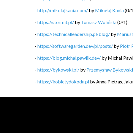
-
http://mikolajkania.com/
by
Mikołaj Kania
(
0
/
-
https://stormit.pl/
by
Tomasz Woliński
(
0
/
1
)
-
https://technicalleadership.pl/blog/
by
Mariusz
-
https://softwaregarden.dev/pl/posts/
by
Piotr 
-
https://blog.michal.pawlik.dev/
by
Michał Pawl
-
https://bykowski.pl/
by
Przemysław Bykowski
-
https://kobietydokodu.pl
by
Anna Pietras, Jak