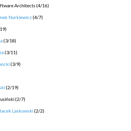
ftware Architects
(
4
/
16
)
mek Nurkiewicz
(
4
/
7
)
19
)
ka
(
3
/
18
)
za
(
3
/
11
)
hocki
(
3
/
9
)
ski
(
2
/
19
)
rusiński
(
2
/
7
)
Jacek Laskowski
(
2
/
2
)