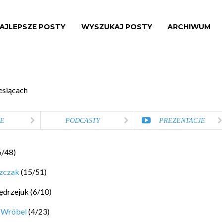
AJLEPSZE POSTY
WYSZUKAJ POSTY
ARCHIWUM
esiącach
E
PODCASTY
PREZENTACJE
6
/
48
)
szczak
(
15
/
51
)
ędrzejuk
(
6
/
10
)
 Wróbel
(
4
/
23
)