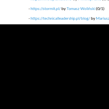
-
https://stormit.pl/
by
Tomasz Woliński
(
0
/
1
)
-
https://technicalleadership.pl/blog/
by
Mariusz
-
https://softwaregarden.dev/pl/posts/
by
Piotr 
-
https://blog.michal.pawlik.dev/
by
Michał Pawl
-
https://bykowski.pl/
by
Przemysław Bykowski
-
https://kobietydokodu.pl
by
Anna Pietras, Jak
-
https://medium.com/@lukaszlenart?sour...
by
Ł