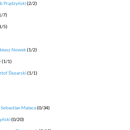
b Prądzyński
(
2
/
2
)
1
/
7
)
1
/
5
)
ateusz Nowak
(
1
/
2
)
y
(
1
/
1
)
tof Ślusarski
(
1
/
1
)
y
Sebastian Malaca
(
0
/
34
)
yński
(
0
/
20
)