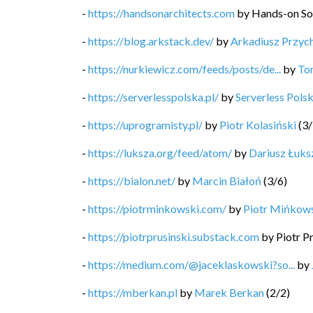
-
https://handsonarchitects.com
by
Hands-on So
-
https://blog.arkstack.dev/
by
Arkadiusz Przyc
-
https://nurkiewicz.com/feeds/posts/de...
by
To
-
https://serverlesspolska.pl/
by
Serverless Pols
-
https://uprogramisty.pl/
by
Piotr Kolasiński
(
3
/
-
https://luksza.org/feed/atom/
by
Dariusz Łuks
-
https://bialon.net/
by
Marcin Białoń
(
3
/
6
)
-
https://piotrminkowski.com/
by
Piotr Mińkow
-
https://piotrprusinski.substack.com
by
Piotr P
-
https://medium.com/@jaceklaskowski?so...
by
-
https://mberkan.pl
by
Marek Berkan
(
2
/
2
)