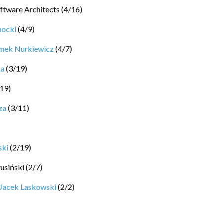
ftware Architects
(
4
/
16
)
hocki
(
4
/
9
)
mek Nurkiewicz
(
4
/
7
)
ka
(
3
/
19
)
19
)
za
(
3
/
11
)
ski
(
2
/
19
)
rusiński
(
2
/
7
)
Jacek Laskowski
(
2
/
2
)