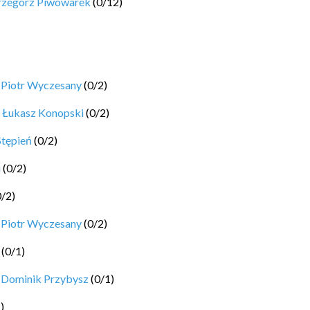
rzegorz Piwowarek
(
0
/
12
)
y
Piotr Wyczesany
(
0
/
2
)
y
Łukasz Konopski
(
0
/
2
)
Stępień
(
0
/
2
)
i
(
0
/
2
)
0
/
2
)
y
Piotr Wyczesany
(
0
/
2
)
(
0
/
1
)
y
Dominik Przybysz
(
0
/
1
)
1
)