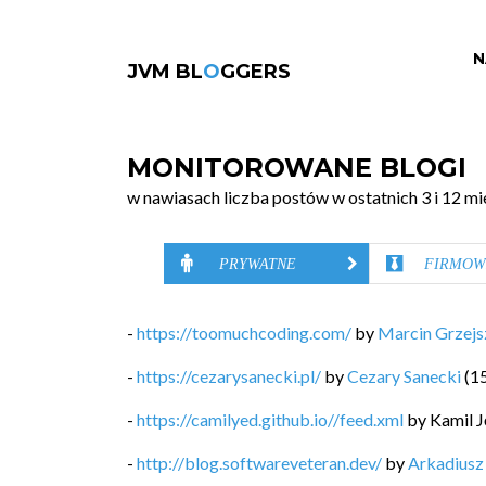
N
JVM BL
O
GGERS
MONITOROWANE BLOGI
w nawiasach liczba postów w ostatnich 3 i 12 mi
PRYWATNE
FIRMOW
-
https://toomuchcoding.com/
by
Marcin Grzej
-
https://cezarysanecki.pl/
by
Cezary Sanecki
(
1
-
https://camilyed.github.io//feed.xml
by
Kamil J
-
http://blog.softwareveteran.dev/
by
Arkadiusz