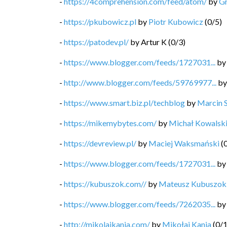
-
https://4comprehension.com/feed/atom/
by
G
-
https://pkubowicz.pl
by
Piotr Kubowicz
(
0
/
5
)
-
https://patodev.pl/
by
Artur K
(
0
/
3
)
-
https://www.blogger.com/feeds/1727031...
b
-
http://www.blogger.com/feeds/59769977...
b
-
https://www.smart.biz.pl/techblog
by
Marcin 
-
https://mikemybytes.com/
by
Michał Kowalsk
-
https://devreview.pl/
by
Maciej Waksmański
(
-
https://www.blogger.com/feeds/1727031...
b
-
https://kubuszok.com//
by
Mateusz Kubuszok
-
https://www.blogger.com/feeds/7262035...
b
-
http://mikolajkania.com/
by
Mikołaj Kania
(
0
/