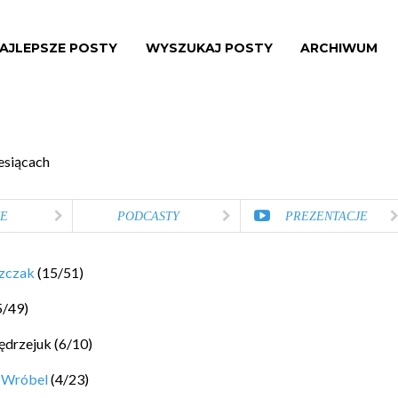
AJLEPSZE POSTY
WYSZUKAJ POSTY
ARCHIWUM
esiącach
E
PODCASTY
PREZENTACJE
szczak
(
15
/
51
)
5
/
49
)
ędrzejuk
(
6
/
10
)
 Wróbel
(
4
/
23
)