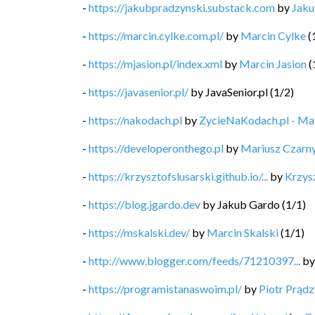
-
https://jakubpradzynski.substack.com
by
Jaku
-
https://marcin.cylke.com.pl/
by
Marcin Cylke
(
-
https://mjasion.pl/index.xml
by
Marcin Jasion
(
-
https://javasenior.pl/
by
JavaSenior.pl
(
1
/
2
)
-
https://nakodach.pl
by
ZycieNaKodach.pl - M
-
https://developeronthego.pl
by
Mariusz Czarn
-
https://krzysztofslusarski.github.io/...
by
Krzysz
-
https://blog.jgardo.dev
by
Jakub Gardo
(
1
/
1
)
-
https://mskalski.dev/
by
Marcin Skalski
(
1
/
1
)
-
http://www.blogger.com/feeds/71210397...
b
-
https://programistanaswoim.pl/
by
Piotr Prądz