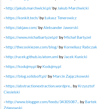
-
http://jakub.marchwicki.pl/
by
Jakub Marchwicki
-
https://konkit.tech/
by
Łukasz Tenerowicz
-
https://akjaw.com/
by
Aleksander Jaworski
-
https://www.michalbartyzel.pl/
by
Michał Bartyzel
-
http://thecookiezen.com/blog/
by
Korneliusz Rabczak
-
http://rucek.github.io/atom.xml
by
Jacek Kunicki
-
https://kodujmy.pl
by
Kodujmy.pl
-
https://blog.solidsoft.pl/
by
Marcin Zajączkowski
-
https://abstractionextraction.wordpre...
by
Krzysztof
Ciesielski
-
http://www.blogger.com/feeds/34305087...
by
Bartek
Zdanowski