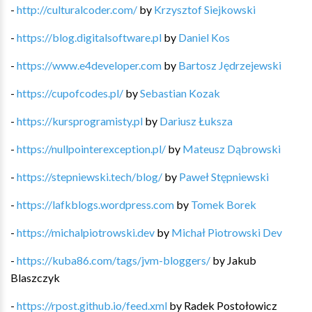
-
http://culturalcoder.com/
by
Krzysztof Siejkowski
-
https://blog.digitalsoftware.pl
by
Daniel Kos
-
https://www.e4developer.com
by
Bartosz Jędrzejewski
-
https://cupofcodes.pl/
by
Sebastian Kozak
-
https://kursprogramisty.pl
by
Dariusz Łuksza
-
https://nullpointerexception.pl/
by
Mateusz Dąbrowski
-
https://stepniewski.tech/blog/
by
Paweł Stępniewski
-
https://lafkblogs.wordpress.com
by
Tomek Borek
-
https://michalpiotrowski.dev
by
Michał Piotrowski Dev
-
https://kuba86.com/tags/jvm-bloggers/
by
Jakub
Blaszczyk
-
https://rpost.github.io/feed.xml
by
Radek Postołowicz