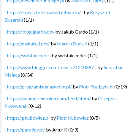
-
https://developeronthego.pl
by
Mariusz Czarny
(
1
/
1
)
-
https://krzysztofslusarski.github.io/...
by
Krzysztof
Ślusarski
(
1
/
1
)
-
https://blog.jgardo.dev
by
Jakub Gardo
(
1
/
1
)
-
https://mskalski.dev/
by
Marcin Skalski
(
1
/
1
)
-
https://swistak.codes
by
świstak.codes
(
1
/
1
)
-
http://www.blogger.com/feeds/71210397...
by
Sebastian
Malaca
(
0
/
34
)
-
https://programistanaswoim.pl/
by
Piotr Prądzyński
(
0
/
19
)
-
https://4comprehension.com/feed/atom/
by
Grzegorz
Piwowarek
(
0
/
12
)
-
https://pkubowicz.pl
by
Piotr Kubowicz
(
0
/
5
)
-
https://patodev.pl/
by
Artur K
(
0
/
3
)