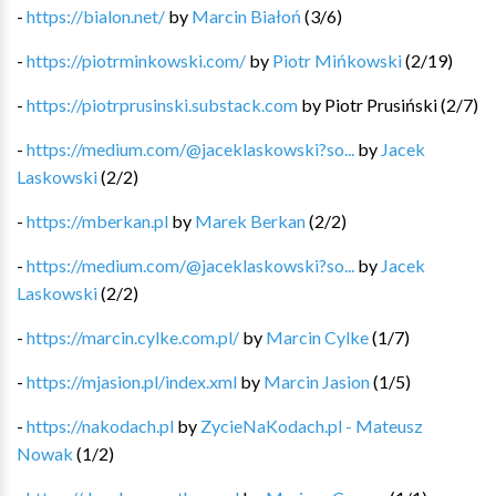
-
https://bialon.net/
by
Marcin Białoń
(
3
/
6
)
-
https://piotrminkowski.com/
by
Piotr Mińkowski
(
2
/
19
)
-
https://piotrprusinski.substack.com
by
Piotr Prusiński
(
2
/
7
)
-
https://medium.com/@jaceklaskowski?so...
by
Jacek
Laskowski
(
2
/
2
)
-
https://mberkan.pl
by
Marek Berkan
(
2
/
2
)
-
https://medium.com/@jaceklaskowski?so...
by
Jacek
Laskowski
(
2
/
2
)
-
https://marcin.cylke.com.pl/
by
Marcin Cylke
(
1
/
7
)
-
https://mjasion.pl/index.xml
by
Marcin Jasion
(
1
/
5
)
-
https://nakodach.pl
by
ZycieNaKodach.pl - Mateusz
Nowak
(
1
/
2
)