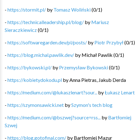
-
https://stormit.pl/
by
Tomasz Woliński
(
0
/
1
)
-
https://technicalleadership.pl/blog/
by
Mariusz
Sieraczkiewicz
(
0
/
1
)
-
https://softwaregarden.dev/pl/posts/
by
Piotr Przybył
(
0
/
1
)
-
https://blog.michal.pawlik.dev/
by
Michał Pawlik
(
0
/
1
)
-
https://bykowski.pl/
by
Przemysław Bykowski
(
0
/
1
)
-
https://kobietydokodu.pl
by
Anna Pietras, Jakub Derda
-
https://medium.com/@lukaszlenart?sour...
by
Łukasz Lenart
-
https://szymonsawicki.net
by
Szymon's tech blog
-
https://medium.com/@bszwej?source=rss...
by
Bartłomiej
Szwej
-
https://blog.gotofinal.com/
by
Bartłomiej Mazur