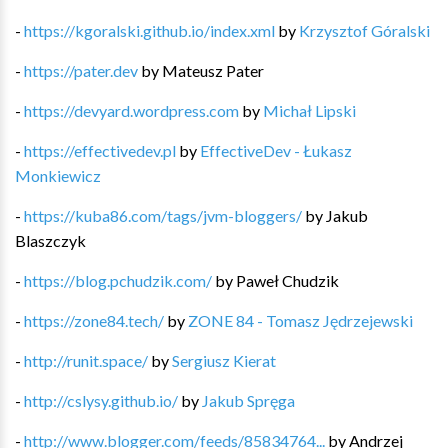
-
https://kgoralski.github.io/index.xml
by
Krzysztof Góralski
-
https://pater.dev
by
Mateusz Pater
-
https://devyard.wordpress.com
by
Michał Lipski
-
https://effectivedev.pl
by
EffectiveDev - Łukasz
Monkiewicz
-
https://kuba86.com/tags/jvm-bloggers/
by
Jakub
Blaszczyk
-
https://blog.pchudzik.com/
by
Paweł Chudzik
-
https://zone84.tech/
by
ZONE 84 - Tomasz Jędrzejewski
-
http://runit.space/
by
Sergiusz Kierat
-
http://cslysy.github.io/
by
Jakub Spręga
-
http://www.blogger.com/feeds/85834764...
by
Andrzej