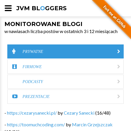
JVM BL
O
GGERS
MONITOROWANE BLOGI
w nawiasach liczba postów w ostatnich 3 i 12 miesiącach
PRYWATNE
FIRMOWE
PODCASTY
PREZENTACJE
-
https://cezarysanecki.pl/
by
Cezary Sanecki
(
16
/
48
)
-
https://toomuchcoding.com/
by
Marcin Grzejszczak