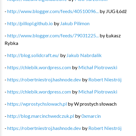
-
http://www.blogger.com/feeds/40510096...
by
JUG Łódź
-
http://pillopl.github.io
by
Jakub Pilimon
-
http://www.blogger.com/feeds/79031225...
by
Łukasz
Rybka
-
http://blog.solidcraft.eu/
by
Jakub Nabrdalik
-
https://chlebik.wordpress.com
by
Michał Piotrowski
-
https://robertniestroj.hashnode.dev
by
Robert Niestrój
-
https://chlebik.wordpress.com
by
Michał Piotrowski
-
https://wprostychslowach.pl
by
W prostych słowach
-
http://blog.marcinchwedczuk.pl
by
0xmarcin
-
https://robertniestroj.hashnode.dev
by
Robert Niestrój