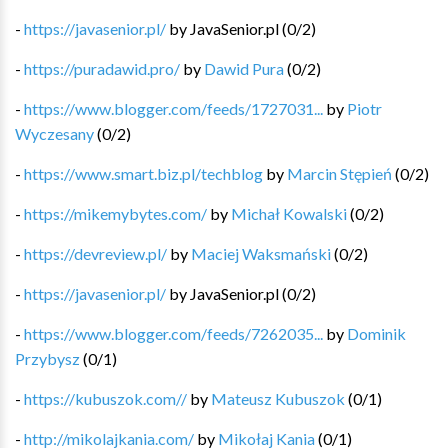
-
https://javasenior.pl/
by
JavaSenior.pl
(
0
/
2
)
-
https://puradawid.pro/
by
Dawid Pura
(
0
/
2
)
-
https://www.blogger.com/feeds/1727031...
by
Piotr
Wyczesany
(
0
/
2
)
-
https://www.smart.biz.pl/techblog
by
Marcin Stępień
(
0
/
2
)
-
https://mikemybytes.com/
by
Michał Kowalski
(
0
/
2
)
-
https://devreview.pl/
by
Maciej Waksmański
(
0
/
2
)
-
https://javasenior.pl/
by
JavaSenior.pl
(
0
/
2
)
-
https://www.blogger.com/feeds/7262035...
by
Dominik
Przybysz
(
0
/
1
)
-
https://kubuszok.com//
by
Mateusz Kubuszok
(
0
/
1
)
-
http://mikolajkania.com/
by
Mikołaj Kania
(
0
/
1
)