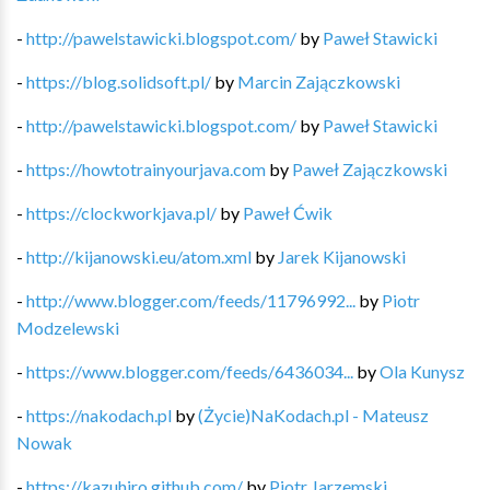
-
http://pawelstawicki.blogspot.com/
by
Paweł Stawicki
-
https://blog.solidsoft.pl/
by
Marcin Zajączkowski
-
http://pawelstawicki.blogspot.com/
by
Paweł Stawicki
-
https://howtotrainyourjava.com
by
Paweł Zajączkowski
-
https://clockworkjava.pl/
by
Paweł Ćwik
-
http://kijanowski.eu/atom.xml
by
Jarek Kijanowski
-
http://www.blogger.com/feeds/11796992...
by
Piotr
Modzelewski
-
https://www.blogger.com/feeds/6436034...
by
Ola Kunysz
-
https://nakodach.pl
by
(Życie)NaKodach.pl - Mateusz
Nowak
-
https://kazuhiro.github.com/
by
Piotr Jarzemski