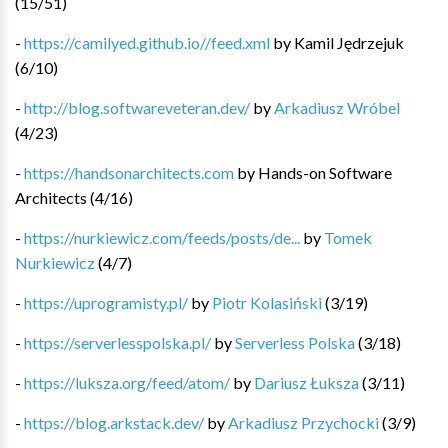
(
15
/
51
)
-
https://camilyed.github.io//feed.xml
by
Kamil Jędrzejuk
(
6
/
10
)
-
http://blog.softwareveteran.dev/
by
Arkadiusz Wróbel
(
4
/
23
)
-
https://handsonarchitects.com
by
Hands-on Software
Architects
(
4
/
16
)
-
https://nurkiewicz.com/feeds/posts/de...
by
Tomek
Nurkiewicz
(
4
/
7
)
-
https://uprogramisty.pl/
by
Piotr Kolasiński
(
3
/
19
)
-
https://serverlesspolska.pl/
by
Serverless Polska
(
3
/
18
)
-
https://luksza.org/feed/atom/
by
Dariusz Łuksza
(
3
/
11
)
-
https://blog.arkstack.dev/
by
Arkadiusz Przychocki
(
3
/
9
)