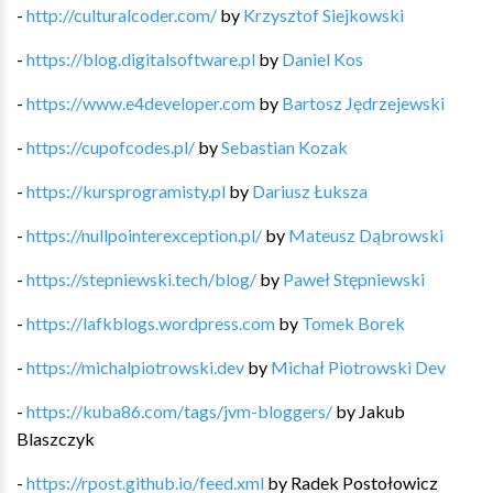
-
http://culturalcoder.com/
by
Krzysztof Siejkowski
-
https://blog.digitalsoftware.pl
by
Daniel Kos
-
https://www.e4developer.com
by
Bartosz Jędrzejewski
-
https://cupofcodes.pl/
by
Sebastian Kozak
-
https://kursprogramisty.pl
by
Dariusz Łuksza
-
https://nullpointerexception.pl/
by
Mateusz Dąbrowski
-
https://stepniewski.tech/blog/
by
Paweł Stępniewski
-
https://lafkblogs.wordpress.com
by
Tomek Borek
-
https://michalpiotrowski.dev
by
Michał Piotrowski Dev
-
https://kuba86.com/tags/jvm-bloggers/
by
Jakub
Blaszczyk
-
https://rpost.github.io/feed.xml
by
Radek Postołowicz