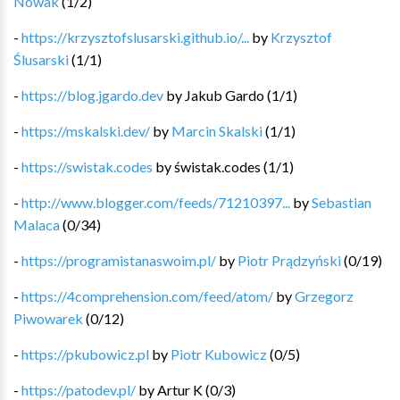
Nowak
(
1
/
2
)
-
https://krzysztofslusarski.github.io/...
by
Krzysztof
Ślusarski
(
1
/
1
)
-
https://blog.jgardo.dev
by
Jakub Gardo
(
1
/
1
)
-
https://mskalski.dev/
by
Marcin Skalski
(
1
/
1
)
-
https://swistak.codes
by
świstak.codes
(
1
/
1
)
-
http://www.blogger.com/feeds/71210397...
by
Sebastian
Malaca
(
0
/
34
)
-
https://programistanaswoim.pl/
by
Piotr Prądzyński
(
0
/
19
)
-
https://4comprehension.com/feed/atom/
by
Grzegorz
Piwowarek
(
0
/
12
)
-
https://pkubowicz.pl
by
Piotr Kubowicz
(
0
/
5
)
-
https://patodev.pl/
by
Artur K
(
0
/
3
)