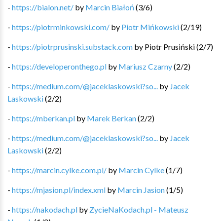
-
https://bialon.net/
by
Marcin Białoń
(
3
/
6
)
-
https://piotrminkowski.com/
by
Piotr Mińkowski
(
2
/
19
)
-
https://piotrprusinski.substack.com
by
Piotr Prusiński
(
2
/
7
)
-
https://developeronthego.pl
by
Mariusz Czarny
(
2
/
2
)
-
https://medium.com/@jaceklaskowski?so...
by
Jacek
Laskowski
(
2
/
2
)
-
https://mberkan.pl
by
Marek Berkan
(
2
/
2
)
-
https://medium.com/@jaceklaskowski?so...
by
Jacek
Laskowski
(
2
/
2
)
-
https://marcin.cylke.com.pl/
by
Marcin Cylke
(
1
/
7
)
-
https://mjasion.pl/index.xml
by
Marcin Jasion
(
1
/
5
)
-
https://nakodach.pl
by
ZycieNaKodach.pl - Mateusz