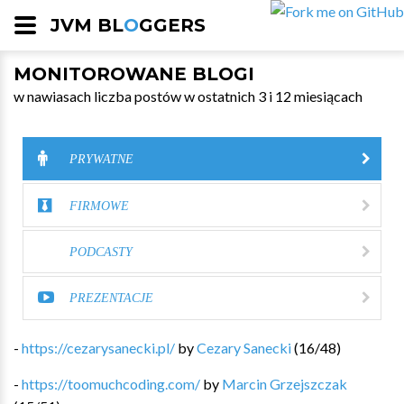
JVM BL
O
GGERS
MONITOROWANE BLOGI
w nawiasach liczba postów w ostatnich 3 i 12 miesiącach
PRYWATNE
FIRMOWE
PODCASTY
PREZENTACJE
-
https://cezarysanecki.pl/
by
Cezary Sanecki
(
16
/
48
)
-
https://toomuchcoding.com/
by
Marcin Grzejszczak