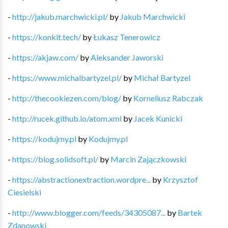
-
http://jakub.marchwicki.pl/
by
Jakub Marchwicki
-
https://konkit.tech/
by
Łukasz Tenerowicz
-
https://akjaw.com/
by
Aleksander Jaworski
-
https://www.michalbartyzel.pl/
by
Michał Bartyzel
-
http://thecookiezen.com/blog/
by
Korneliusz Rabczak
-
http://rucek.github.io/atom.xml
by
Jacek Kunicki
-
https://kodujmy.pl
by
Kodujmy.pl
-
https://blog.solidsoft.pl/
by
Marcin Zajączkowski
-
https://abstractionextraction.wordpre...
by
Krzysztof
Ciesielski
-
http://www.blogger.com/feeds/34305087...
by
Bartek
Zdanowski