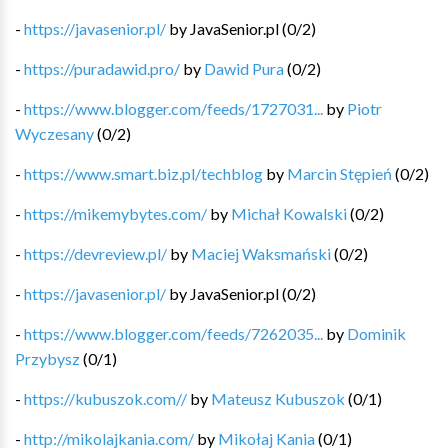
-
https://javasenior.pl/
by
JavaSenior.pl
(
0
/
2
)
-
https://puradawid.pro/
by
Dawid Pura
(
0
/
2
)
-
https://www.blogger.com/feeds/1727031...
by
Piotr
Wyczesany
(
0
/
2
)
-
https://www.smart.biz.pl/techblog
by
Marcin Stępień
(
0
/
2
)
-
https://mikemybytes.com/
by
Michał Kowalski
(
0
/
2
)
-
https://devreview.pl/
by
Maciej Waksmański
(
0
/
2
)
-
https://javasenior.pl/
by
JavaSenior.pl
(
0
/
2
)
-
https://www.blogger.com/feeds/7262035...
by
Dominik
Przybysz
(
0
/
1
)
-
https://kubuszok.com//
by
Mateusz Kubuszok
(
0
/
1
)
-
http://mikolajkania.com/
by
Mikołaj Kania
(
0
/
1
)