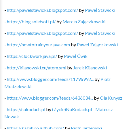
-
http://pawelstawicki.blogspot.com/
by
Paweł Stawicki
-
https://blog.solidsoft.pl/
by
Marcin Zajączkowski
-
http://pawelstawicki.blogspot.com/
by
Paweł Stawicki
-
https://howtotrainyourjava.com
by
Paweł Zajączkowski
-
https://clockworkjava.pl/
by
Paweł Ćwik
-
http://kijanowski.eu/atom.xml
by
Jarek Kijanowski
-
http://www.blogger.com/feeds/11796992...
by
Piotr
Modzelewski
-
https://www.blogger.com/feeds/6436034...
by
Ola Kunysz
-
https://nakodach.pl
by
(Życie)NaKodach.pl - Mateusz
Nowak
-
https://kazuhiro.github.com/
by
Piotr Jarzemski