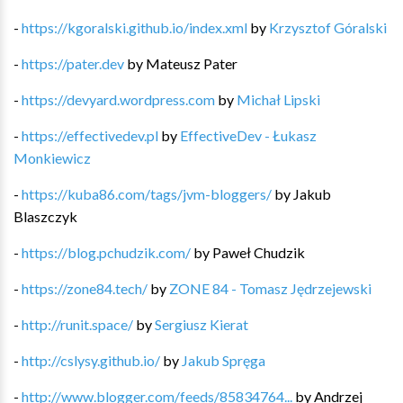
-
https://kgoralski.github.io/index.xml
by
Krzysztof Góralski
-
https://pater.dev
by
Mateusz Pater
-
https://devyard.wordpress.com
by
Michał Lipski
-
https://effectivedev.pl
by
EffectiveDev - Łukasz
Monkiewicz
-
https://kuba86.com/tags/jvm-bloggers/
by
Jakub
Blaszczyk
-
https://blog.pchudzik.com/
by
Paweł Chudzik
-
https://zone84.tech/
by
ZONE 84 - Tomasz Jędrzejewski
-
http://runit.space/
by
Sergiusz Kierat
-
http://cslysy.github.io/
by
Jakub Spręga
-
http://www.blogger.com/feeds/85834764...
by
Andrzej