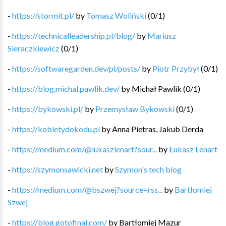
-
https://stormit.pl/
by
Tomasz Woliński
(
0
/
1
)
-
https://technicalleadership.pl/blog/
by
Mariusz
Sieraczkiewicz
(
0
/
1
)
-
https://softwaregarden.dev/pl/posts/
by
Piotr Przybył
(
0
/
1
)
-
https://blog.michal.pawlik.dev/
by
Michał Pawlik
(
0
/
1
)
-
https://bykowski.pl/
by
Przemysław Bykowski
(
0
/
1
)
-
https://kobietydokodu.pl
by
Anna Pietras, Jakub Derda
-
https://medium.com/@lukaszlenart?sour...
by
Łukasz Lenart
-
https://szymonsawicki.net
by
Szymon's tech blog
-
https://medium.com/@bszwej?source=rss...
by
Bartłomiej
Szwej
-
https://blog.gotofinal.com/
by
Bartłomiej Mazur