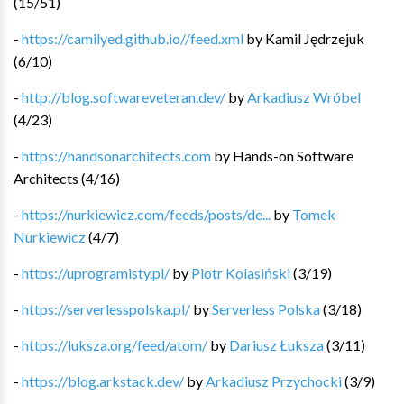
(
15
/
51
)
-
https://camilyed.github.io//feed.xml
by
Kamil Jędrzejuk
(
6
/
10
)
-
http://blog.softwareveteran.dev/
by
Arkadiusz Wróbel
(
4
/
23
)
-
https://handsonarchitects.com
by
Hands-on Software
Architects
(
4
/
16
)
-
https://nurkiewicz.com/feeds/posts/de...
by
Tomek
Nurkiewicz
(
4
/
7
)
-
https://uprogramisty.pl/
by
Piotr Kolasiński
(
3
/
19
)
-
https://serverlesspolska.pl/
by
Serverless Polska
(
3
/
18
)
-
https://luksza.org/feed/atom/
by
Dariusz Łuksza
(
3
/
11
)
-
https://blog.arkstack.dev/
by
Arkadiusz Przychocki
(
3
/
9
)