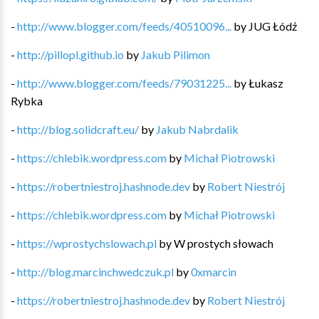
-
http://www.blogger.com/feeds/40510096...
by
JUG Łódź
-
http://pillopl.github.io
by
Jakub Pilimon
-
http://www.blogger.com/feeds/79031225...
by
Łukasz
Rybka
-
http://blog.solidcraft.eu/
by
Jakub Nabrdalik
-
https://chlebik.wordpress.com
by
Michał Piotrowski
-
https://robertniestroj.hashnode.dev
by
Robert Niestrój
-
https://chlebik.wordpress.com
by
Michał Piotrowski
-
https://wprostychslowach.pl
by
W prostych słowach
-
http://blog.marcinchwedczuk.pl
by
0xmarcin
-
https://robertniestroj.hashnode.dev
by
Robert Niestrój