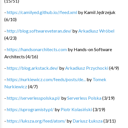
(
15
/
51
)
-
https://camilyed.github.io//feed.xml
by
Kamil Jędrzejuk
(
6
/
10
)
-
http://blog.softwareveteran.dev/
by
Arkadiusz Wróbel
(
4
/
23
)
-
https://handsonarchitects.com
by
Hands-on Software
Architects
(
4
/
16
)
-
https://blog.arkstack.dev/
by
Arkadiusz Przychocki
(
4
/
9
)
-
https://nurkiewicz.com/feeds/posts/de...
by
Tomek
Nurkiewicz
(
4
/
7
)
-
https://serverlesspolska.pl/
by
Serverless Polska
(
3
/
19
)
-
https://uprogramisty.pl/
by
Piotr Kolasiński
(
3
/
19
)
-
https://luksza.org/feed/atom/
by
Dariusz Łuksza
(
3
/
11
)