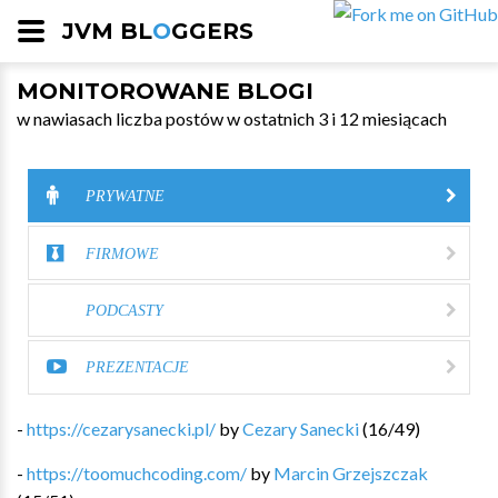
JVM BL
O
GGERS
MONITOROWANE BLOGI
w nawiasach liczba postów w ostatnich 3 i 12 miesiącach
PRYWATNE
FIRMOWE
PODCASTY
PREZENTACJE
-
https://cezarysanecki.pl/
by
Cezary Sanecki
(
16
/
49
)
-
https://toomuchcoding.com/
by
Marcin Grzejszczak