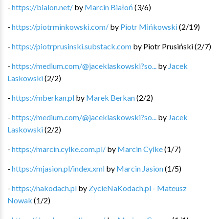
-
https://bialon.net/
by
Marcin Białoń
(
3
/
6
)
-
https://piotrminkowski.com/
by
Piotr Mińkowski
(
2
/
19
)
-
https://piotrprusinski.substack.com
by
Piotr Prusiński
(
2
/
7
)
-
https://medium.com/@jaceklaskowski?so...
by
Jacek
Laskowski
(
2
/
2
)
-
https://mberkan.pl
by
Marek Berkan
(
2
/
2
)
-
https://medium.com/@jaceklaskowski?so...
by
Jacek
Laskowski
(
2
/
2
)
-
https://marcin.cylke.com.pl/
by
Marcin Cylke
(
1
/
7
)
-
https://mjasion.pl/index.xml
by
Marcin Jasion
(
1
/
5
)
-
https://nakodach.pl
by
ZycieNaKodach.pl - Mateusz
Nowak
(
1
/
2
)