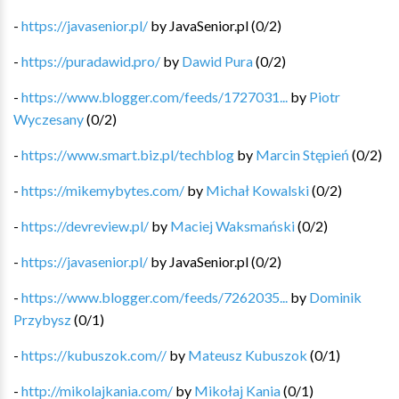
-
https://javasenior.pl/
by
JavaSenior.pl
(
0
/
2
)
-
https://puradawid.pro/
by
Dawid Pura
(
0
/
2
)
-
https://www.blogger.com/feeds/1727031...
by
Piotr
Wyczesany
(
0
/
2
)
-
https://www.smart.biz.pl/techblog
by
Marcin Stępień
(
0
/
2
)
-
https://mikemybytes.com/
by
Michał Kowalski
(
0
/
2
)
-
https://devreview.pl/
by
Maciej Waksmański
(
0
/
2
)
-
https://javasenior.pl/
by
JavaSenior.pl
(
0
/
2
)
-
https://www.blogger.com/feeds/7262035...
by
Dominik
Przybysz
(
0
/
1
)
-
https://kubuszok.com//
by
Mateusz Kubuszok
(
0
/
1
)
-
http://mikolajkania.com/
by
Mikołaj Kania
(
0
/
1
)