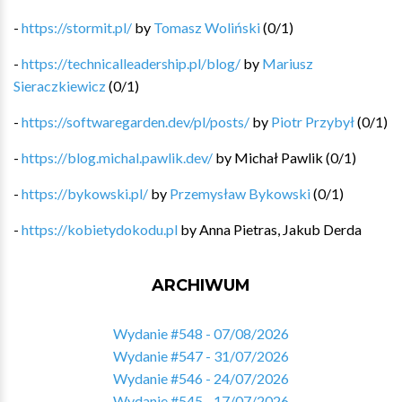
-
https://stormit.pl/
by
Tomasz Woliński
(
0
/
1
)
-
https://technicalleadership.pl/blog/
by
Mariusz
Sieraczkiewicz
(
0
/
1
)
-
https://softwaregarden.dev/pl/posts/
by
Piotr Przybył
(
0
/
1
)
-
https://blog.michal.pawlik.dev/
by
Michał Pawlik
(
0
/
1
)
-
https://bykowski.pl/
by
Przemysław Bykowski
(
0
/
1
)
-
https://kobietydokodu.pl
by
Anna Pietras, Jakub Derda
ARCHIWUM
Wydanie #548 - 07/08/2026
Wydanie #547 - 31/07/2026
Wydanie #546 - 24/07/2026
Wydanie #545 - 17/07/2026