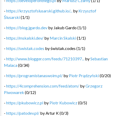
-
https://developeronthego.pl
by
Mariusz Czarny
(
1
/
1
)
-
https://krzysztofslusarski.github.io/...
by
Krzysztof
Ślusarski
(
1
/
1
)
-
https://blog.jgardo.dev
by
Jakub Gardo
(
1
/
1
)
-
https://mskalski.dev/
by
Marcin Skalski
(
1
/
1
)
-
https://swistak.codes
by
świstak.codes
(
1
/
1
)
-
http://www.blogger.com/feeds/71210397...
by
Sebastian
Malaca
(
0
/
34
)
-
https://programistanaswoim.pl/
by
Piotr Prądzyński
(
0
/
20
)
-
https://4comprehension.com/feed/atom/
by
Grzegorz
Piwowarek
(
0
/
12
)
-
https://pkubowicz.pl
by
Piotr Kubowicz
(
0
/
5
)
-
https://patodev.pl/
by
Artur K
(
0
/
3
)