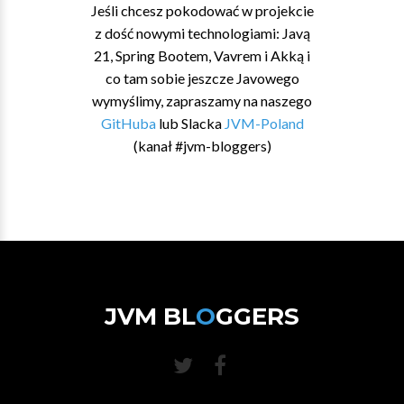
Jeśli chcesz pokodować w projekcie
z dość nowymi technologiami: Javą
21, Spring Bootem, Vavrem i Akką i
co tam sobie jeszcze Javowego
wymyślimy, zapraszamy na naszego
GitHuba
lub Slacka
JVM-Poland
(kanał #jvm-bloggers)
JVM BL
O
GGERS