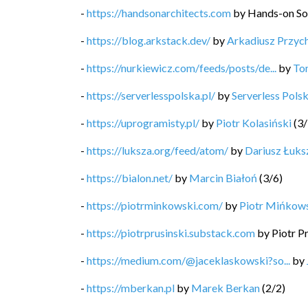
-
https://handsonarchitects.com
by
Hands-on So
-
https://blog.arkstack.dev/
by
Arkadiusz Przyc
-
https://nurkiewicz.com/feeds/posts/de...
by
To
-
https://serverlesspolska.pl/
by
Serverless Pols
-
https://uprogramisty.pl/
by
Piotr Kolasiński
(
3
/
-
https://luksza.org/feed/atom/
by
Dariusz Łuks
-
https://bialon.net/
by
Marcin Białoń
(
3
/
6
)
-
https://piotrminkowski.com/
by
Piotr Mińkow
-
https://piotrprusinski.substack.com
by
Piotr P
-
https://medium.com/@jaceklaskowski?so...
by
-
https://mberkan.pl
by
Marek Berkan
(
2
/
2
)