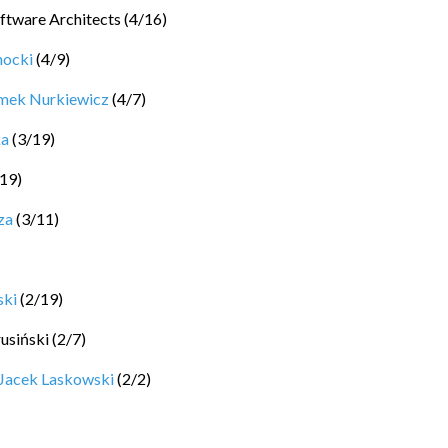
ftware Architects
(
4
/
16
)
hocki
(
4
/
9
)
mek Nurkiewicz
(
4
/
7
)
ka
(
3
/
19
)
19
)
za
(
3
/
11
)
ski
(
2
/
19
)
rusiński
(
2
/
7
)
Jacek Laskowski
(
2
/
2
)