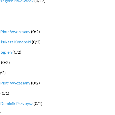
rzegorz Piwowarek
(
0
/
12
)
y
Piotr Wyczesany
(
0
/
2
)
y
Łukasz Konopski
(
0
/
2
)
Stępień
(
0
/
2
)
i
(
0
/
2
)
0
/
2
)
y
Piotr Wyczesany
(
0
/
2
)
(
0
/
1
)
y
Dominik Przybysz
(
0
/
1
)
1
)