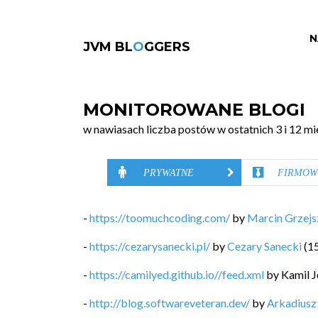
N
JVM BL
O
GGERS
MONITOROWANE BLOGI
w nawiasach liczba postów w ostatnich 3 i 12 mi
PRYWATNE
FIRMOW
-
https://toomuchcoding.com/
by
Marcin Grzej
-
https://cezarysanecki.pl/
by
Cezary Sanecki
(
1
-
https://camilyed.github.io//feed.xml
by
Kamil J
-
http://blog.softwareveteran.dev/
by
Arkadiusz