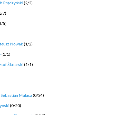
b Prądzyński
(
2
/
2
)
1
/
7
)
1
/
5
)
ateusz Nowak
(
1
/
2
)
y
(
1
/
1
)
tof Ślusarski
(
1
/
1
)
y
Sebastian Malaca
(
0
/
34
)
yński
(
0
/
20
)