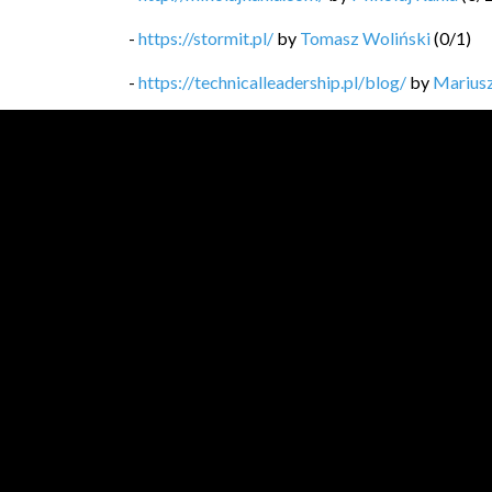
-
https://stormit.pl/
by
Tomasz Woliński
(
0
/
1
)
-
https://technicalleadership.pl/blog/
by
Mariusz
-
https://softwaregarden.dev/pl/posts/
by
Piotr 
-
https://blog.michal.pawlik.dev/
by
Michał Pawl
-
https://bykowski.pl/
by
Przemysław Bykowski
-
https://kobietydokodu.pl
by
Anna Pietras, Jak
-
https://medium.com/@lukaszlenart?sour...
by
Ł