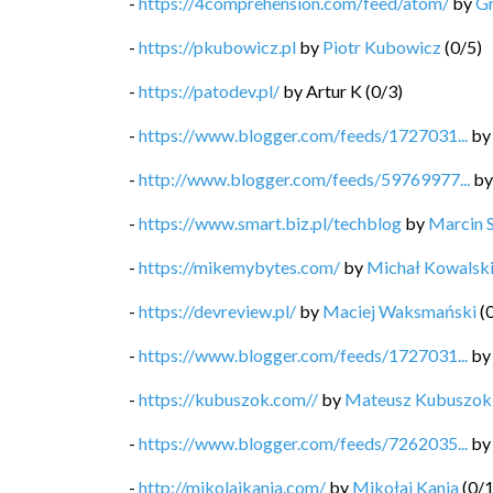
-
https://4comprehension.com/feed/atom/
by
G
-
https://pkubowicz.pl
by
Piotr Kubowicz
(
0
/
5
)
-
https://patodev.pl/
by
Artur K
(
0
/
3
)
-
https://www.blogger.com/feeds/1727031...
b
-
http://www.blogger.com/feeds/59769977...
b
-
https://www.smart.biz.pl/techblog
by
Marcin 
-
https://mikemybytes.com/
by
Michał Kowalsk
-
https://devreview.pl/
by
Maciej Waksmański
(
-
https://www.blogger.com/feeds/1727031...
b
-
https://kubuszok.com//
by
Mateusz Kubuszok
-
https://www.blogger.com/feeds/7262035...
b
-
http://mikolajkania.com/
by
Mikołaj Kania
(
0
/