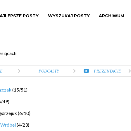
AJLEPSZE POSTY
WYSZUKAJ POSTY
ARCHIWUM
esiącach
E
PODCASTY
PREZENTACJE
szczak
(
15
/
51
)
5
/
49
)
ędrzejuk
(
6
/
10
)
 Wróbel
(
4
/
23
)