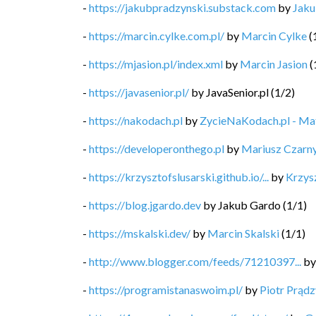
-
https://jakubpradzynski.substack.com
by
Jaku
-
https://marcin.cylke.com.pl/
by
Marcin Cylke
(
-
https://mjasion.pl/index.xml
by
Marcin Jasion
(
-
https://javasenior.pl/
by
JavaSenior.pl
(
1
/
2
)
-
https://nakodach.pl
by
ZycieNaKodach.pl - M
-
https://developeronthego.pl
by
Mariusz Czarn
-
https://krzysztofslusarski.github.io/...
by
Krzysz
-
https://blog.jgardo.dev
by
Jakub Gardo
(
1
/
1
)
-
https://mskalski.dev/
by
Marcin Skalski
(
1
/
1
)
-
http://www.blogger.com/feeds/71210397...
b
-
https://programistanaswoim.pl/
by
Piotr Prądz