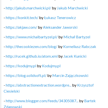
-
http://jakub.marchwicki.pl/
by
Jakub Marchwicki
-
https://konkit.tech/
by
Łukasz Tenerowicz
-
https://akjaw.com/
by
Aleksander Jaworski
-
https://www.michalbartyzel.pl/
by
Michał Bartyzel
-
http://thecookiezen.com/blog/
by
Korneliusz Rabczak
-
http://rucek.github.io/atom.xml
by
Jacek Kunicki
-
https://kodujmy.pl
by
Kodujmy.pl
-
https://blog.solidsoft.pl/
by
Marcin Zajączkowski
-
https://abstractionextraction.wordpre...
by
Krzysztof
Ciesielski
-
http://www.blogger.com/feeds/34305087...
by
Bartek
Zdanowski