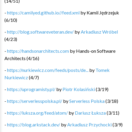
(
14
/
51
)
-
https://camilyed.github.io//feed.xml
by
Kamil Jędrzejuk
(
6
/
10
)
-
http://blog.softwareveteran.dev/
by
Arkadiusz Wróbel
(
4
/
23
)
-
https://handsonarchitects.com
by
Hands-on Software
Architects
(
4
/
16
)
-
https://nurkiewicz.com/feeds/posts/de...
by
Tomek
Nurkiewicz
(
4
/
7
)
-
https://uprogramisty.pl/
by
Piotr Kolasiński
(
3
/
19
)
-
https://serverlesspolska.pl/
by
Serverless Polska
(
3
/
18
)
-
https://luksza.org/feed/atom/
by
Dariusz Łuksza
(
3
/
11
)
-
https://blog.arkstack.dev/
by
Arkadiusz Przychocki
(
3
/
9
)