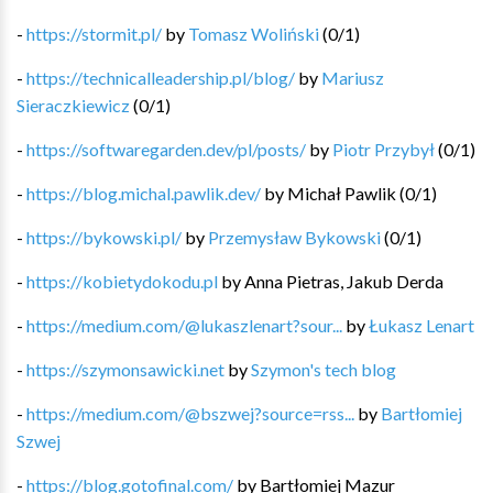
-
https://stormit.pl/
by
Tomasz Woliński
(
0
/
1
)
-
https://technicalleadership.pl/blog/
by
Mariusz
Sieraczkiewicz
(
0
/
1
)
-
https://softwaregarden.dev/pl/posts/
by
Piotr Przybył
(
0
/
1
)
-
https://blog.michal.pawlik.dev/
by
Michał Pawlik
(
0
/
1
)
-
https://bykowski.pl/
by
Przemysław Bykowski
(
0
/
1
)
-
https://kobietydokodu.pl
by
Anna Pietras, Jakub Derda
-
https://medium.com/@lukaszlenart?sour...
by
Łukasz Lenart
-
https://szymonsawicki.net
by
Szymon's tech blog
-
https://medium.com/@bszwej?source=rss...
by
Bartłomiej
Szwej
-
https://blog.gotofinal.com/
by
Bartłomiej Mazur