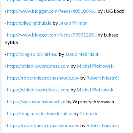
-
http://www.blogger.com/feeds/40510096...
by
JUG Łódź
-
http://pillopl.github.io
by
Jakub Pilimon
-
http://www.blogger.com/feeds/79031225...
by
Łukasz
Rybka
-
http://blog.solidcraft.eu/
by
Jakub Nabrdalik
-
https://chlebik.wordpress.com
by
Michał Piotrowski
-
https://robertniestroj.hashnode.dev
by
Robert Niestrój
-
https://chlebik.wordpress.com
by
Michał Piotrowski
-
https://wprostychslowach.pl
by
W prostych słowach
-
http://blog.marcinchwedczuk.pl
by
0xmarcin
-
https://robertniestroj.hashnode.dev
by
Robert Niestrój