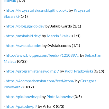
Nowak
(
1
/
2
)
-
https://krzysztofslusarski.github.io/...
by
Krzysztof
Ślusarski
(
1
/
1
)
-
https://blog.jgardo.dev
by
Jakub Gardo
(
1
/
1
)
-
https://mskalski.dev/
by
Marcin Skalski
(
1
/
1
)
-
https://swistak.codes
by
świstak.codes
(
1
/
1
)
-
http://www.blogger.com/feeds/71210397...
by
Sebastian
Malaca
(
0
/
33
)
-
https://programistanaswoim.pl/
by
Piotr Prądzyński
(
0
/
19
)
-
https://4comprehension.com/feed/atom/
by
Grzegorz
Piwowarek
(
0
/
12
)
-
https://pkubowicz.pl
by
Piotr Kubowicz
(
0
/
5
)
-
https://patodev.pl/
by
Artur K
(
0
/
3
)