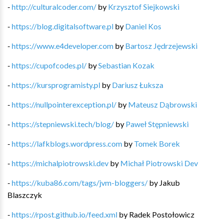
-
http://culturalcoder.com/
by
Krzysztof Siejkowski
-
https://blog.digitalsoftware.pl
by
Daniel Kos
-
https://www.e4developer.com
by
Bartosz Jędrzejewski
-
https://cupofcodes.pl/
by
Sebastian Kozak
-
https://kursprogramisty.pl
by
Dariusz Łuksza
-
https://nullpointerexception.pl/
by
Mateusz Dąbrowski
-
https://stepniewski.tech/blog/
by
Paweł Stępniewski
-
https://lafkblogs.wordpress.com
by
Tomek Borek
-
https://michalpiotrowski.dev
by
Michał Piotrowski Dev
-
https://kuba86.com/tags/jvm-bloggers/
by
Jakub
Blaszczyk
-
https://rpost.github.io/feed.xml
by
Radek Postołowicz