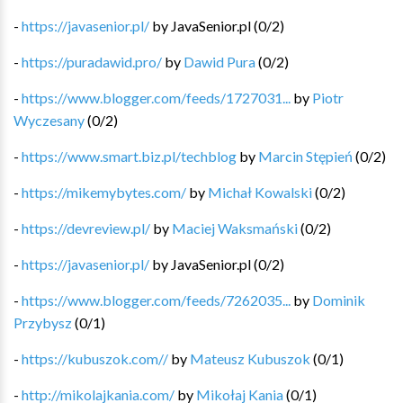
-
https://javasenior.pl/
by
JavaSenior.pl
(
0
/
2
)
-
https://puradawid.pro/
by
Dawid Pura
(
0
/
2
)
-
https://www.blogger.com/feeds/1727031...
by
Piotr
Wyczesany
(
0
/
2
)
-
https://www.smart.biz.pl/techblog
by
Marcin Stępień
(
0
/
2
)
-
https://mikemybytes.com/
by
Michał Kowalski
(
0
/
2
)
-
https://devreview.pl/
by
Maciej Waksmański
(
0
/
2
)
-
https://javasenior.pl/
by
JavaSenior.pl
(
0
/
2
)
-
https://www.blogger.com/feeds/7262035...
by
Dominik
Przybysz
(
0
/
1
)
-
https://kubuszok.com//
by
Mateusz Kubuszok
(
0
/
1
)
-
http://mikolajkania.com/
by
Mikołaj Kania
(
0
/
1
)