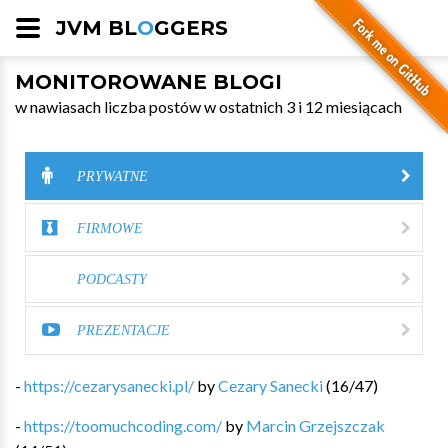
JVM BL
O
GGERS
MONITOROWANE BLOGI
w nawiasach liczba postów w ostatnich 3 i 12 miesiącach
PRYWATNE
FIRMOWE
PODCASTY
PREZENTACJE
-
https://cezarysanecki.pl/
by
Cezary Sanecki
(
16
/
47
)
-
https://toomuchcoding.com/
by
Marcin Grzejszczak