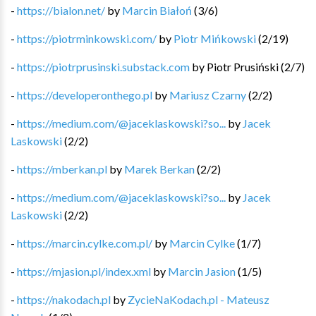
-
https://bialon.net/
by
Marcin Białoń
(
3
/
6
)
-
https://piotrminkowski.com/
by
Piotr Mińkowski
(
2
/
19
)
-
https://piotrprusinski.substack.com
by
Piotr Prusiński
(
2
/
7
)
-
https://developeronthego.pl
by
Mariusz Czarny
(
2
/
2
)
-
https://medium.com/@jaceklaskowski?so...
by
Jacek
Laskowski
(
2
/
2
)
-
https://mberkan.pl
by
Marek Berkan
(
2
/
2
)
-
https://medium.com/@jaceklaskowski?so...
by
Jacek
Laskowski
(
2
/
2
)
-
https://marcin.cylke.com.pl/
by
Marcin Cylke
(
1
/
7
)
-
https://mjasion.pl/index.xml
by
Marcin Jasion
(
1
/
5
)
-
https://nakodach.pl
by
ZycieNaKodach.pl - Mateusz