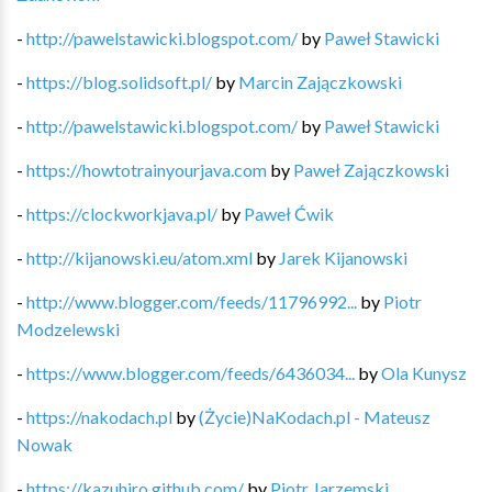
-
http://pawelstawicki.blogspot.com/
by
Paweł Stawicki
-
https://blog.solidsoft.pl/
by
Marcin Zajączkowski
-
http://pawelstawicki.blogspot.com/
by
Paweł Stawicki
-
https://howtotrainyourjava.com
by
Paweł Zajączkowski
-
https://clockworkjava.pl/
by
Paweł Ćwik
-
http://kijanowski.eu/atom.xml
by
Jarek Kijanowski
-
http://www.blogger.com/feeds/11796992...
by
Piotr
Modzelewski
-
https://www.blogger.com/feeds/6436034...
by
Ola Kunysz
-
https://nakodach.pl
by
(Życie)NaKodach.pl - Mateusz
Nowak
-
https://kazuhiro.github.com/
by
Piotr Jarzemski