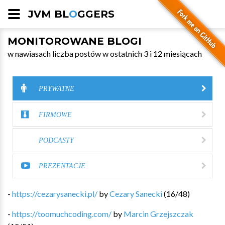
JVM BL
O
GGERS
MONITOROWANE BLOGI
w nawiasach liczba postów w ostatnich 3 i 12 miesiącach
PRYWATNE
FIRMOWE
PODCASTY
PREZENTACJE
-
https://cezarysanecki.pl/
by
Cezary Sanecki
(
16
/
48
)
-
https://toomuchcoding.com/
by
Marcin Grzejszczak