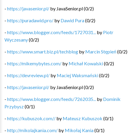
-
https://javasenior.pl/
by
JavaSenior.pl
(
0
/
2
)
-
https://puradawid.pro/
by
Dawid Pura
(
0
/
2
)
-
https://www.blogger.com/feeds/1727031...
by
Piotr
Wyczesany
(
0
/
2
)
-
https://www.smart.biz.pl/techblog
by
Marcin Stępień
(
0
/
2
)
-
https://mikemybytes.com/
by
Michał Kowalski
(
0
/
2
)
-
https://devreview.pl/
by
Maciej Waksmański
(
0
/
2
)
-
https://javasenior.pl/
by
JavaSenior.pl
(
0
/
2
)
-
https://www.blogger.com/feeds/7262035...
by
Dominik
Przybysz
(
0
/
1
)
-
https://kubuszok.com//
by
Mateusz Kubuszok
(
0
/
1
)
-
http://mikolajkania.com/
by
Mikołaj Kania
(
0
/
1
)