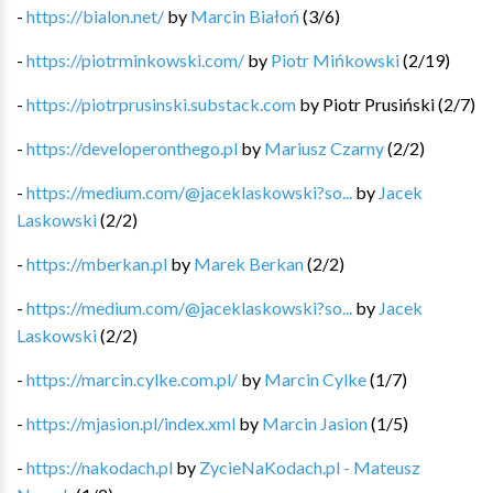
-
https://bialon.net/
by
Marcin Białoń
(
3
/
6
)
-
https://piotrminkowski.com/
by
Piotr Mińkowski
(
2
/
19
)
-
https://piotrprusinski.substack.com
by
Piotr Prusiński
(
2
/
7
)
-
https://developeronthego.pl
by
Mariusz Czarny
(
2
/
2
)
-
https://medium.com/@jaceklaskowski?so...
by
Jacek
Laskowski
(
2
/
2
)
-
https://mberkan.pl
by
Marek Berkan
(
2
/
2
)
-
https://medium.com/@jaceklaskowski?so...
by
Jacek
Laskowski
(
2
/
2
)
-
https://marcin.cylke.com.pl/
by
Marcin Cylke
(
1
/
7
)
-
https://mjasion.pl/index.xml
by
Marcin Jasion
(
1
/
5
)
-
https://nakodach.pl
by
ZycieNaKodach.pl - Mateusz