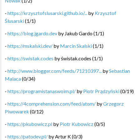
Nowak
(
1
/
2
)
-
https://krzysztofslusarski.github.io/...
by
Krzysztof
Ślusarski
(
1
/
1
)
-
https://blog.jgardo.dev
by
Jakub Gardo
(
1
/
1
)
-
https://mskalski.dev/
by
Marcin Skalski
(
1
/
1
)
-
https://swistak.codes
by
świstak.codes
(
1
/
1
)
-
http://www.blogger.com/feeds/71210397...
by
Sebastian
Malaca
(
0
/
34
)
-
https://programistanaswoim.pl/
by
Piotr Prądzyński
(
0
/
19
)
-
https://4comprehension.com/feed/atom/
by
Grzegorz
Piwowarek
(
0
/
12
)
-
https://pkubowicz.pl
by
Piotr Kubowicz
(
0
/
5
)
-
https://patodev.pl/
by
Artur K
(
0
/
3
)