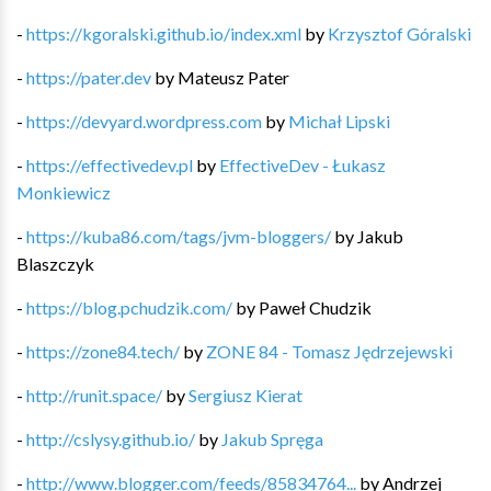
-
https://kgoralski.github.io/index.xml
by
Krzysztof Góralski
-
https://pater.dev
by
Mateusz Pater
-
https://devyard.wordpress.com
by
Michał Lipski
-
https://effectivedev.pl
by
EffectiveDev - Łukasz
Monkiewicz
-
https://kuba86.com/tags/jvm-bloggers/
by
Jakub
Blaszczyk
-
https://blog.pchudzik.com/
by
Paweł Chudzik
-
https://zone84.tech/
by
ZONE 84 - Tomasz Jędrzejewski
-
http://runit.space/
by
Sergiusz Kierat
-
http://cslysy.github.io/
by
Jakub Spręga
-
http://www.blogger.com/feeds/85834764...
by
Andrzej