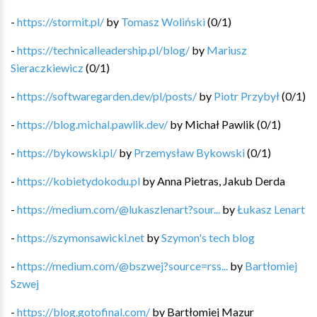
-
https://stormit.pl/
by
Tomasz Woliński
(
0
/
1
)
-
https://technicalleadership.pl/blog/
by
Mariusz
Sieraczkiewicz
(
0
/
1
)
-
https://softwaregarden.dev/pl/posts/
by
Piotr Przybył
(
0
/
1
)
-
https://blog.michal.pawlik.dev/
by
Michał Pawlik
(
0
/
1
)
-
https://bykowski.pl/
by
Przemysław Bykowski
(
0
/
1
)
-
https://kobietydokodu.pl
by
Anna Pietras, Jakub Derda
-
https://medium.com/@lukaszlenart?sour...
by
Łukasz Lenart
-
https://szymonsawicki.net
by
Szymon's tech blog
-
https://medium.com/@bszwej?source=rss...
by
Bartłomiej
Szwej
-
https://blog.gotofinal.com/
by
Bartłomiej Mazur