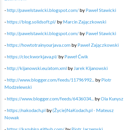
-
http://pawelstawicki.blogspot.com/
by
Paweł Stawicki
-
https://blog.solidsoft.pl/
by
Marcin Zajączkowski
-
http://pawelstawicki.blogspot.com/
by
Paweł Stawicki
-
https://howtotrainyourjava.com
by
Paweł Zajączkowski
-
https://clockworkjava.pl/
by
Paweł Ćwik
-
http://kijanowski.eu/atom.xml
by
Jarek Kijanowski
-
http://www.blogger.com/feeds/11796992...
by
Piotr
Modzelewski
-
https://www.blogger.com/feeds/6436034...
by
Ola Kunysz
-
https://nakodach.pl
by
(Życie)NaKodach.pl - Mateusz
Nowak
-
https://kazuhiro.github.com/
by
Piotr Jarzemski