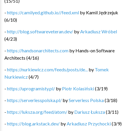
(
15
/
51
)
-
https://camilyed.github.io//feed.xml
by
Kamil Jędrzejuk
(
6
/
10
)
-
http://blog.softwareveteran.dev/
by
Arkadiusz Wróbel
(
4
/
23
)
-
https://handsonarchitects.com
by
Hands-on Software
Architects
(
4
/
16
)
-
https://nurkiewicz.com/feeds/posts/de...
by
Tomek
Nurkiewicz
(
4
/
7
)
-
https://uprogramisty.pl/
by
Piotr Kolasiński
(
3
/
19
)
-
https://serverlesspolska.pl/
by
Serverless Polska
(
3
/
18
)
-
https://luksza.org/feed/atom/
by
Dariusz Łuksza
(
3
/
11
)
-
https://blog.arkstack.dev/
by
Arkadiusz Przychocki
(
3
/
9
)