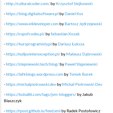
-
http://culturalcoder.com/
by
Krzysztof Siejkowski
-
https://blog.digitalsoftware.pl
by
Daniel Kos
-
https://www.e4developer.com
by
Bartosz Jędrzejewski
-
https://cupofcodes.pl/
by
Sebastian Kozak
-
https://kursprogramisty.pl
by
Dariusz Łuksza
-
https://nullpointerexception.pl/
by
Mateusz Dąbrowski
-
https://stepniewski.tech/blog/
by
Paweł Stępniewski
-
https://lafkblogs.wordpress.com
by
Tomek Borek
-
https://michalpiotrowski.dev
by
Michał Piotrowski Dev
-
https://kuba86.com/tags/jvm-bloggers/
by
Jakub
Blaszczyk
-
https://rpost.github.io/feed.xml
by
Radek Postołowicz