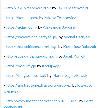
-
http://jakub.marchwicki.pl/
by
Jakub Marchwicki
-
https://konkit.tech/
by
Łukasz Tenerowicz
-
https://akjaw.com/
by
Aleksander Jaworski
-
https://www.michalbartyzel.pl/
by
Michał Bartyzel
-
http://thecookiezen.com/blog/
by
Korneliusz Rabczak
-
http://rucek.github.io/atom.xml
by
Jacek Kunicki
-
https://kodujmy.pl
by
Kodujmy.pl
-
https://blog.solidsoft.pl/
by
Marcin Zajączkowski
-
https://abstractionextraction.wordpre...
by
Krzysztof
Ciesielski
-
http://www.blogger.com/feeds/34305087...
by
Bartek
Zdanowski