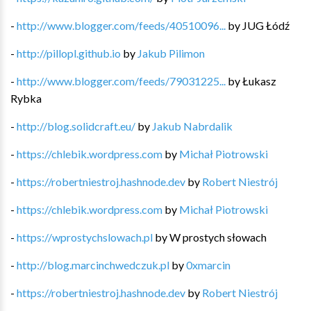
-
http://www.blogger.com/feeds/40510096...
by
JUG Łódź
-
http://pillopl.github.io
by
Jakub Pilimon
-
http://www.blogger.com/feeds/79031225...
by
Łukasz
Rybka
-
http://blog.solidcraft.eu/
by
Jakub Nabrdalik
-
https://chlebik.wordpress.com
by
Michał Piotrowski
-
https://robertniestroj.hashnode.dev
by
Robert Niestrój
-
https://chlebik.wordpress.com
by
Michał Piotrowski
-
https://wprostychslowach.pl
by
W prostych słowach
-
http://blog.marcinchwedczuk.pl
by
0xmarcin
-
https://robertniestroj.hashnode.dev
by
Robert Niestrój