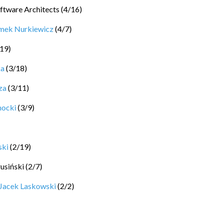
ftware Architects
(
4
/
16
)
mek Nurkiewicz
(
4
/
7
)
19
)
ka
(
3
/
18
)
za
(
3
/
11
)
hocki
(
3
/
9
)
ski
(
2
/
19
)
rusiński
(
2
/
7
)
Jacek Laskowski
(
2
/
2
)