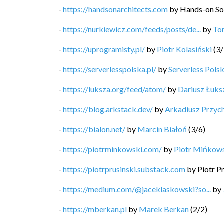
-
https://handsonarchitects.com
by
Hands-on So
-
https://nurkiewicz.com/feeds/posts/de...
by
To
-
https://uprogramisty.pl/
by
Piotr Kolasiński
(
3
/
-
https://serverlesspolska.pl/
by
Serverless Pols
-
https://luksza.org/feed/atom/
by
Dariusz Łuks
-
https://blog.arkstack.dev/
by
Arkadiusz Przyc
-
https://bialon.net/
by
Marcin Białoń
(
3
/
6
)
-
https://piotrminkowski.com/
by
Piotr Mińkow
-
https://piotrprusinski.substack.com
by
Piotr P
-
https://medium.com/@jaceklaskowski?so...
by
-
https://mberkan.pl
by
Marek Berkan
(
2
/
2
)