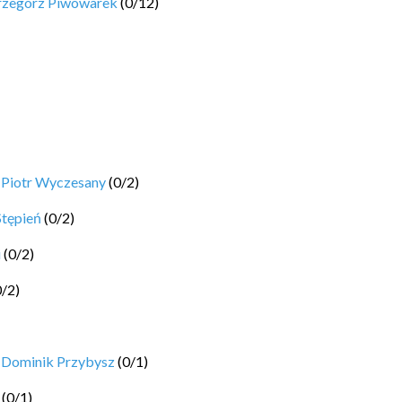
rzegorz Piwowarek
(
0
/
12
)
y
Piotr Wyczesany
(
0
/
2
)
Stępień
(
0
/
2
)
i
(
0
/
2
)
0
/
2
)
y
Dominik Przybysz
(
0
/
1
)
(
0
/
1
)