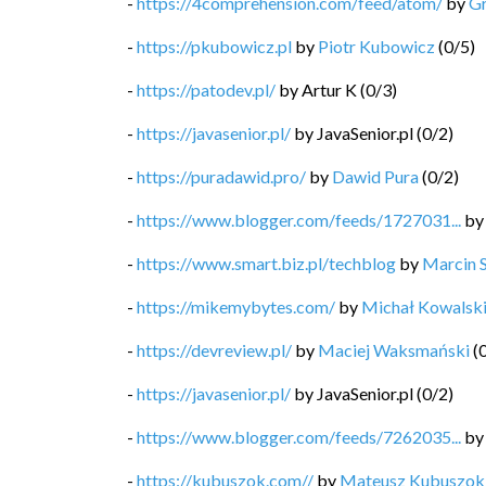
-
https://4comprehension.com/feed/atom/
by
G
-
https://pkubowicz.pl
by
Piotr Kubowicz
(
0
/
5
)
-
https://patodev.pl/
by
Artur K
(
0
/
3
)
-
https://javasenior.pl/
by
JavaSenior.pl
(
0
/
2
)
-
https://puradawid.pro/
by
Dawid Pura
(
0
/
2
)
-
https://www.blogger.com/feeds/1727031...
b
-
https://www.smart.biz.pl/techblog
by
Marcin 
-
https://mikemybytes.com/
by
Michał Kowalsk
-
https://devreview.pl/
by
Maciej Waksmański
(
-
https://javasenior.pl/
by
JavaSenior.pl
(
0
/
2
)
-
https://www.blogger.com/feeds/7262035...
b
-
https://kubuszok.com//
by
Mateusz Kubuszok