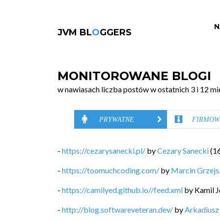
N
JVM BL
O
GGERS
MONITOROWANE BLOGI
w nawiasach liczba postów w ostatnich 3 i 12 mi
PRYWATNE
FIRMOW
-
https://cezarysanecki.pl/
by
Cezary Sanecki
(
1
-
https://toomuchcoding.com/
by
Marcin Grzej
-
https://camilyed.github.io//feed.xml
by
Kamil J
-
http://blog.softwareveteran.dev/
by
Arkadiusz