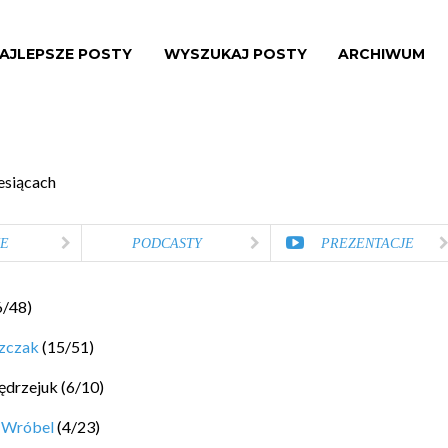
AJLEPSZE POSTY
WYSZUKAJ POSTY
ARCHIWUM
esiącach
E
PODCASTY
PREZENTACJE
6
/
48
)
szczak
(
15
/
51
)
ędrzejuk
(
6
/
10
)
 Wróbel
(
4
/
23
)