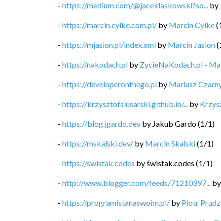
-
https://medium.com/@jaceklaskowski?so...
by
-
https://marcin.cylke.com.pl/
by
Marcin Cylke
(
-
https://mjasion.pl/index.xml
by
Marcin Jasion
(
-
https://nakodach.pl
by
ZycieNaKodach.pl - M
-
https://developeronthego.pl
by
Mariusz Czarn
-
https://krzysztofslusarski.github.io/...
by
Krzysz
-
https://blog.jgardo.dev
by
Jakub Gardo
(
1
/
1
)
-
https://mskalski.dev/
by
Marcin Skalski
(
1
/
1
)
-
https://swistak.codes
by
świstak.codes
(
1
/
1
)
-
http://www.blogger.com/feeds/71210397...
b
-
https://programistanaswoim.pl/
by
Piotr Prądz