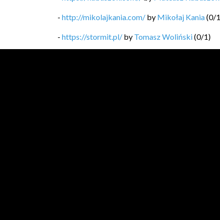
-
http://mikolajkania.com/
by
Mikołaj Kania
(
0
/
-
https://stormit.pl/
by
Tomasz Woliński
(
0
/
1
)
-
https://technicalleadership.pl/blog/
by
Mariusz
-
https://softwaregarden.dev/pl/posts/
by
Piotr 
-
https://blog.michal.pawlik.dev/
by
Michał Pawl
-
https://bykowski.pl/
by
Przemysław Bykowski
-
https://kobietydokodu.pl
by
Anna Pietras, Jak