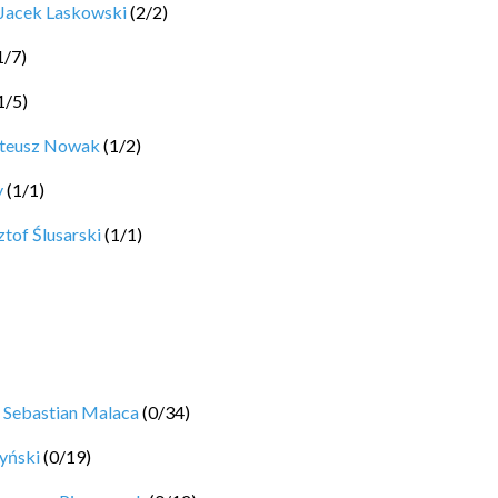
Jacek Laskowski
(
2
/
2
)
1
/
7
)
1
/
5
)
ateusz Nowak
(
1
/
2
)
y
(
1
/
1
)
tof Ślusarski
(
1
/
1
)
y
Sebastian Malaca
(
0
/
34
)
yński
(
0
/
19
)