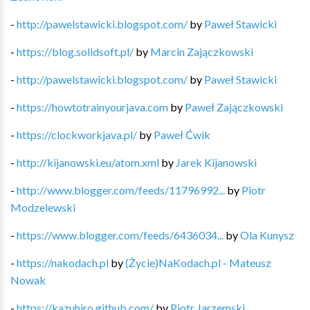
-
http://pawelstawicki.blogspot.com/
by
Paweł Stawicki
-
https://blog.solidsoft.pl/
by
Marcin Zajączkowski
-
http://pawelstawicki.blogspot.com/
by
Paweł Stawicki
-
https://howtotrainyourjava.com
by
Paweł Zajączkowski
-
https://clockworkjava.pl/
by
Paweł Ćwik
-
http://kijanowski.eu/atom.xml
by
Jarek Kijanowski
-
http://www.blogger.com/feeds/11796992...
by
Piotr
Modzelewski
-
https://www.blogger.com/feeds/6436034...
by
Ola Kunysz
-
https://nakodach.pl
by
(Życie)NaKodach.pl - Mateusz
Nowak
-
https://kazuhiro.github.com/
by
Piotr Jarzemski