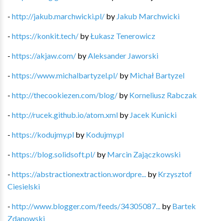
-
http://jakub.marchwicki.pl/
by
Jakub Marchwicki
-
https://konkit.tech/
by
Łukasz Tenerowicz
-
https://akjaw.com/
by
Aleksander Jaworski
-
https://www.michalbartyzel.pl/
by
Michał Bartyzel
-
http://thecookiezen.com/blog/
by
Korneliusz Rabczak
-
http://rucek.github.io/atom.xml
by
Jacek Kunicki
-
https://kodujmy.pl
by
Kodujmy.pl
-
https://blog.solidsoft.pl/
by
Marcin Zajączkowski
-
https://abstractionextraction.wordpre...
by
Krzysztof
Ciesielski
-
http://www.blogger.com/feeds/34305087...
by
Bartek
Zdanowski