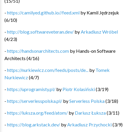
(
15
/
51
)
-
https://camilyed.github.io//feed.xml
by
Kamil Jędrzejuk
(
6
/
10
)
-
http://blog.softwareveteran.dev/
by
Arkadiusz Wróbel
(
4
/
23
)
-
https://handsonarchitects.com
by
Hands-on Software
Architects
(
4
/
16
)
-
https://nurkiewicz.com/feeds/posts/de...
by
Tomek
Nurkiewicz
(
4
/
7
)
-
https://uprogramisty.pl/
by
Piotr Kolasiński
(
3
/
19
)
-
https://serverlesspolska.pl/
by
Serverless Polska
(
3
/
18
)
-
https://luksza.org/feed/atom/
by
Dariusz Łuksza
(
3
/
11
)
-
https://blog.arkstack.dev/
by
Arkadiusz Przychocki
(
3
/
9
)