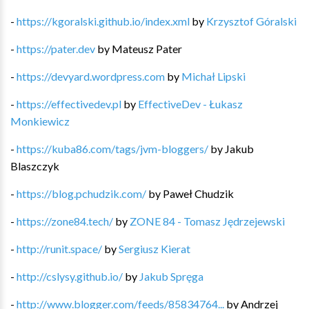
-
https://kgoralski.github.io/index.xml
by
Krzysztof Góralski
-
https://pater.dev
by
Mateusz Pater
-
https://devyard.wordpress.com
by
Michał Lipski
-
https://effectivedev.pl
by
EffectiveDev - Łukasz
Monkiewicz
-
https://kuba86.com/tags/jvm-bloggers/
by
Jakub
Blaszczyk
-
https://blog.pchudzik.com/
by
Paweł Chudzik
-
https://zone84.tech/
by
ZONE 84 - Tomasz Jędrzejewski
-
http://runit.space/
by
Sergiusz Kierat
-
http://cslysy.github.io/
by
Jakub Spręga
-
http://www.blogger.com/feeds/85834764...
by
Andrzej