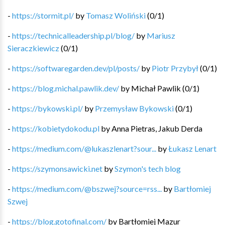
-
https://stormit.pl/
by
Tomasz Woliński
(
0
/
1
)
-
https://technicalleadership.pl/blog/
by
Mariusz
Sieraczkiewicz
(
0
/
1
)
-
https://softwaregarden.dev/pl/posts/
by
Piotr Przybył
(
0
/
1
)
-
https://blog.michal.pawlik.dev/
by
Michał Pawlik
(
0
/
1
)
-
https://bykowski.pl/
by
Przemysław Bykowski
(
0
/
1
)
-
https://kobietydokodu.pl
by
Anna Pietras, Jakub Derda
-
https://medium.com/@lukaszlenart?sour...
by
Łukasz Lenart
-
https://szymonsawicki.net
by
Szymon's tech blog
-
https://medium.com/@bszwej?source=rss...
by
Bartłomiej
Szwej
-
https://blog.gotofinal.com/
by
Bartłomiej Mazur