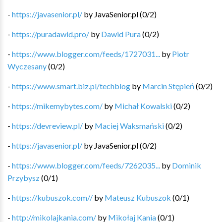
-
https://javasenior.pl/
by
JavaSenior.pl
(
0
/
2
)
-
https://puradawid.pro/
by
Dawid Pura
(
0
/
2
)
-
https://www.blogger.com/feeds/1727031...
by
Piotr
Wyczesany
(
0
/
2
)
-
https://www.smart.biz.pl/techblog
by
Marcin Stępień
(
0
/
2
)
-
https://mikemybytes.com/
by
Michał Kowalski
(
0
/
2
)
-
https://devreview.pl/
by
Maciej Waksmański
(
0
/
2
)
-
https://javasenior.pl/
by
JavaSenior.pl
(
0
/
2
)
-
https://www.blogger.com/feeds/7262035...
by
Dominik
Przybysz
(
0
/
1
)
-
https://kubuszok.com//
by
Mateusz Kubuszok
(
0
/
1
)
-
http://mikolajkania.com/
by
Mikołaj Kania
(
0
/
1
)