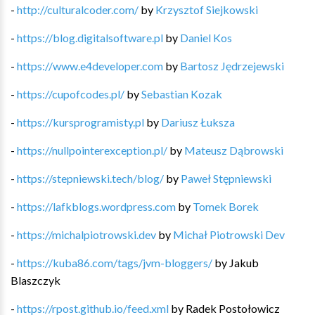
-
http://culturalcoder.com/
by
Krzysztof Siejkowski
-
https://blog.digitalsoftware.pl
by
Daniel Kos
-
https://www.e4developer.com
by
Bartosz Jędrzejewski
-
https://cupofcodes.pl/
by
Sebastian Kozak
-
https://kursprogramisty.pl
by
Dariusz Łuksza
-
https://nullpointerexception.pl/
by
Mateusz Dąbrowski
-
https://stepniewski.tech/blog/
by
Paweł Stępniewski
-
https://lafkblogs.wordpress.com
by
Tomek Borek
-
https://michalpiotrowski.dev
by
Michał Piotrowski Dev
-
https://kuba86.com/tags/jvm-bloggers/
by
Jakub
Blaszczyk
-
https://rpost.github.io/feed.xml
by
Radek Postołowicz