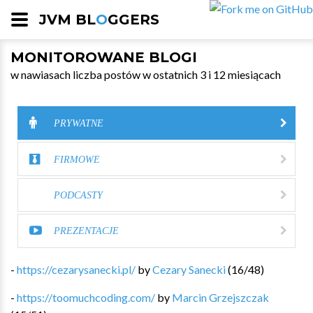
JVM BL
O
GGERS
MONITOROWANE BLOGI
w nawiasach liczba postów w ostatnich 3 i 12 miesiącach
PRYWATNE
FIRMOWE
PODCASTY
PREZENTACJE
-
https://cezarysanecki.pl/
by
Cezary Sanecki
(
16
/
48
)
-
https://toomuchcoding.com/
by
Marcin Grzejszczak