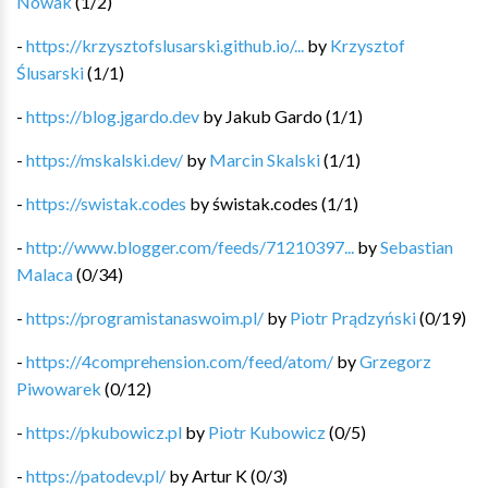
Nowak
(
1
/
2
)
-
https://krzysztofslusarski.github.io/...
by
Krzysztof
Ślusarski
(
1
/
1
)
-
https://blog.jgardo.dev
by
Jakub Gardo
(
1
/
1
)
-
https://mskalski.dev/
by
Marcin Skalski
(
1
/
1
)
-
https://swistak.codes
by
świstak.codes
(
1
/
1
)
-
http://www.blogger.com/feeds/71210397...
by
Sebastian
Malaca
(
0
/
34
)
-
https://programistanaswoim.pl/
by
Piotr Prądzyński
(
0
/
19
)
-
https://4comprehension.com/feed/atom/
by
Grzegorz
Piwowarek
(
0
/
12
)
-
https://pkubowicz.pl
by
Piotr Kubowicz
(
0
/
5
)
-
https://patodev.pl/
by
Artur K
(
0
/
3
)