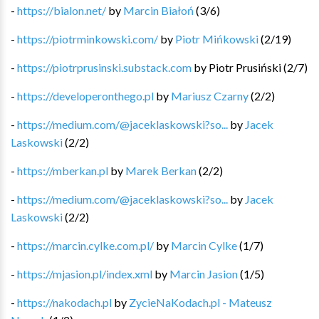
-
https://bialon.net/
by
Marcin Białoń
(
3
/
6
)
-
https://piotrminkowski.com/
by
Piotr Mińkowski
(
2
/
19
)
-
https://piotrprusinski.substack.com
by
Piotr Prusiński
(
2
/
7
)
-
https://developeronthego.pl
by
Mariusz Czarny
(
2
/
2
)
-
https://medium.com/@jaceklaskowski?so...
by
Jacek
Laskowski
(
2
/
2
)
-
https://mberkan.pl
by
Marek Berkan
(
2
/
2
)
-
https://medium.com/@jaceklaskowski?so...
by
Jacek
Laskowski
(
2
/
2
)
-
https://marcin.cylke.com.pl/
by
Marcin Cylke
(
1
/
7
)
-
https://mjasion.pl/index.xml
by
Marcin Jasion
(
1
/
5
)
-
https://nakodach.pl
by
ZycieNaKodach.pl - Mateusz