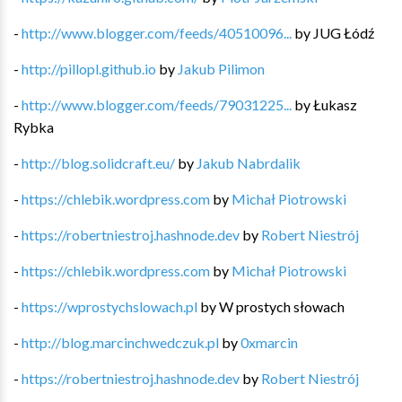
-
http://www.blogger.com/feeds/40510096...
by
JUG Łódź
-
http://pillopl.github.io
by
Jakub Pilimon
-
http://www.blogger.com/feeds/79031225...
by
Łukasz
Rybka
-
http://blog.solidcraft.eu/
by
Jakub Nabrdalik
-
https://chlebik.wordpress.com
by
Michał Piotrowski
-
https://robertniestroj.hashnode.dev
by
Robert Niestrój
-
https://chlebik.wordpress.com
by
Michał Piotrowski
-
https://wprostychslowach.pl
by
W prostych słowach
-
http://blog.marcinchwedczuk.pl
by
0xmarcin
-
https://robertniestroj.hashnode.dev
by
Robert Niestrój