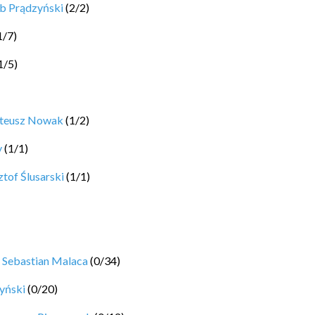
b Prądzyński
(
2
/
2
)
1
/
7
)
1
/
5
)
ateusz Nowak
(
1
/
2
)
y
(
1
/
1
)
tof Ślusarski
(
1
/
1
)
y
Sebastian Malaca
(
0
/
34
)
yński
(
0
/
20
)