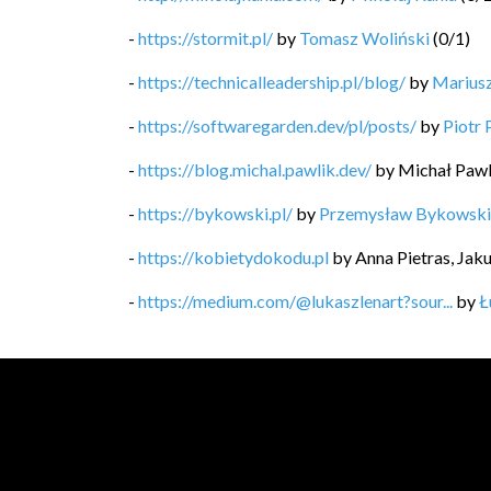
-
https://stormit.pl/
by
Tomasz Woliński
(
0
/
1
)
-
https://technicalleadership.pl/blog/
by
Mariusz
-
https://softwaregarden.dev/pl/posts/
by
Piotr 
-
https://blog.michal.pawlik.dev/
by
Michał Pawl
-
https://bykowski.pl/
by
Przemysław Bykowski
-
https://kobietydokodu.pl
by
Anna Pietras, Jak
-
https://medium.com/@lukaszlenart?sour...
by
Ł