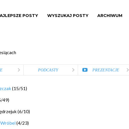
AJLEPSZE POSTY
WYSZUKAJ POSTY
ARCHIWUM
esiącach
E
PODCASTY
PREZENTACJE
szczak
(
15
/
51
)
5
/
49
)
ędrzejuk
(
6
/
10
)
 Wróbel
(
4
/
23
)