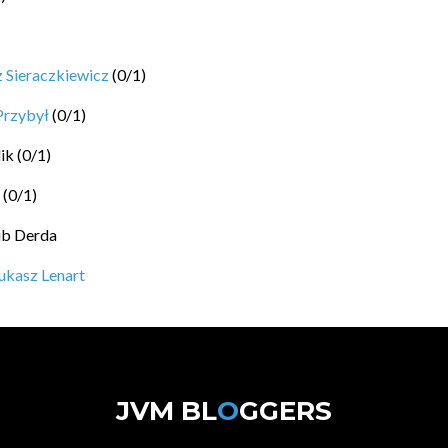
 Sieraczkiewicz
(
0
/
1
)
Przybył
(
0
/
1
)
ik
(
0
/
1
)
(
0
/
1
)
ub Derda
ukasz Lenart
JVM BL
O
GGERS