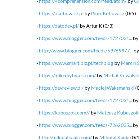
-
https://4comprehension.com/feed/atom/
by
G
-
https://pkubowicz.pl
by
Piotr Kubowicz
(
0
/
5
)
-
https://patodev.pl/
by
Artur K
(
0
/
3
)
-
https://www.blogger.com/feeds/1727031...
b
-
http://www.blogger.com/feeds/59769977...
b
-
https://www.smart.biz.pl/techblog
by
Marcin 
-
https://mikemybytes.com/
by
Michał Kowalsk
-
https://devreview.pl/
by
Maciej Waksmański
(
-
https://www.blogger.com/feeds/1727031...
b
-
https://kubuszok.com//
by
Mateusz Kubuszok
-
https://www.blogger.com/feeds/7262035...
b
-
http://mikolajkania.com/
by
Mikołaj Kania
(
0
/