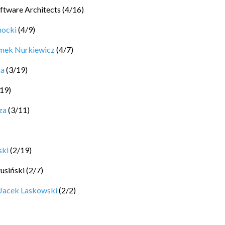
ftware Architects
(
4
/
16
)
hocki
(
4
/
9
)
mek Nurkiewicz
(
4
/
7
)
ka
(
3
/
19
)
19
)
za
(
3
/
11
)
ski
(
2
/
19
)
rusiński
(
2
/
7
)
Jacek Laskowski
(
2
/
2
)