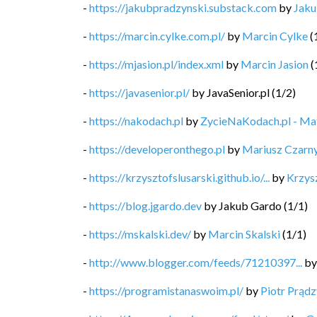
-
https://jakubpradzynski.substack.com
by
Jaku
-
https://marcin.cylke.com.pl/
by
Marcin Cylke
(
-
https://mjasion.pl/index.xml
by
Marcin Jasion
(
-
https://javasenior.pl/
by
JavaSenior.pl
(
1
/
2
)
-
https://nakodach.pl
by
ZycieNaKodach.pl - M
-
https://developeronthego.pl
by
Mariusz Czarn
-
https://krzysztofslusarski.github.io/...
by
Krzysz
-
https://blog.jgardo.dev
by
Jakub Gardo
(
1
/
1
)
-
https://mskalski.dev/
by
Marcin Skalski
(
1
/
1
)
-
http://www.blogger.com/feeds/71210397...
b
-
https://programistanaswoim.pl/
by
Piotr Prądz