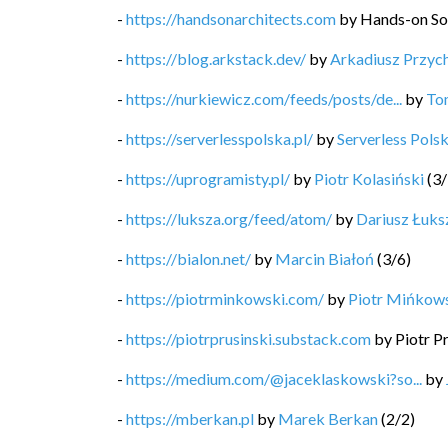
-
https://handsonarchitects.com
by
Hands-on So
-
https://blog.arkstack.dev/
by
Arkadiusz Przyc
-
https://nurkiewicz.com/feeds/posts/de...
by
To
-
https://serverlesspolska.pl/
by
Serverless Pols
-
https://uprogramisty.pl/
by
Piotr Kolasiński
(
3
/
-
https://luksza.org/feed/atom/
by
Dariusz Łuks
-
https://bialon.net/
by
Marcin Białoń
(
3
/
6
)
-
https://piotrminkowski.com/
by
Piotr Mińkow
-
https://piotrprusinski.substack.com
by
Piotr P
-
https://medium.com/@jaceklaskowski?so...
by
-
https://mberkan.pl
by
Marek Berkan
(
2
/
2
)