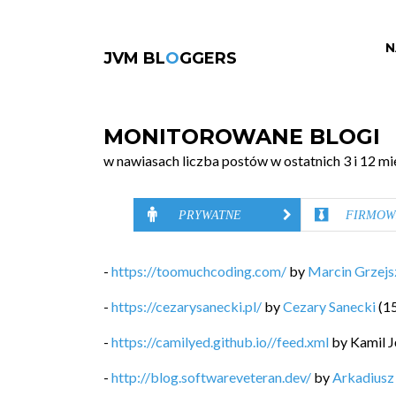
N
JVM BL
O
GGERS
MONITOROWANE BLOGI
w nawiasach liczba postów w ostatnich 3 i 12 mi
PRYWATNE
FIRMOW
-
https://toomuchcoding.com/
by
Marcin Grzej
-
https://cezarysanecki.pl/
by
Cezary Sanecki
(
1
-
https://camilyed.github.io//feed.xml
by
Kamil J
-
http://blog.softwareveteran.dev/
by
Arkadiusz