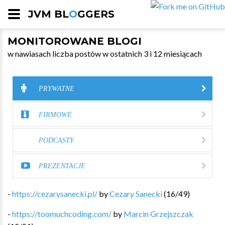
JVM BL
O
GGERS
MONITOROWANE BLOGI
w nawiasach liczba postów w ostatnich 3 i 12 miesiącach
PRYWATNE
FIRMOWE
PODCASTY
PREZENTACJE
-
https://cezarysanecki.pl/
by
Cezary Sanecki
(
16
/
49
)
-
https://toomuchcoding.com/
by
Marcin Grzejszczak