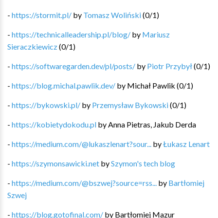
-
https://stormit.pl/
by
Tomasz Woliński
(
0
/
1
)
-
https://technicalleadership.pl/blog/
by
Mariusz
Sieraczkiewicz
(
0
/
1
)
-
https://softwaregarden.dev/pl/posts/
by
Piotr Przybył
(
0
/
1
)
-
https://blog.michal.pawlik.dev/
by
Michał Pawlik
(
0
/
1
)
-
https://bykowski.pl/
by
Przemysław Bykowski
(
0
/
1
)
-
https://kobietydokodu.pl
by
Anna Pietras, Jakub Derda
-
https://medium.com/@lukaszlenart?sour...
by
Łukasz Lenart
-
https://szymonsawicki.net
by
Szymon's tech blog
-
https://medium.com/@bszwej?source=rss...
by
Bartłomiej
Szwej
-
https://blog.gotofinal.com/
by
Bartłomiej Mazur