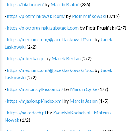
-
https://bialon.net/
by
Marcin Białoń
(
3
/
6
)
-
https://piotrminkowski.com/
by
Piotr Mińkowski
(
2
/
19
)
-
https://piotrprusinski.substack.com
by
Piotr Prusiński
(
2
/
7
)
-
https://medium.com/@jaceklaskowski?so...
by
Jacek
Laskowski
(
2
/
2
)
-
https://mberkan.pl
by
Marek Berkan
(
2
/
2
)
-
https://medium.com/@jaceklaskowski?so...
by
Jacek
Laskowski
(
2
/
2
)
-
https://marcin.cylke.com.pl/
by
Marcin Cylke
(
1
/
7
)
-
https://mjasion.pl/index.xml
by
Marcin Jasion
(
1
/
5
)
-
https://nakodach.pl
by
ZycieNaKodach.pl - Mateusz
Nowak
(
1
/
2
)