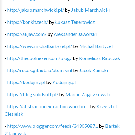
-
http://jakub.marchwicki.pl/
by
Jakub Marchwicki
-
https://konkit.tech/
by
Łukasz Tenerowicz
-
https://akjaw.com/
by
Aleksander Jaworski
-
https://www.michalbartyzel.pl/
by
Michał Bartyzel
-
http://thecookiezen.com/blog/
by
Korneliusz Rabczak
-
http://rucek.github.io/atom.xml
by
Jacek Kunicki
-
https://kodujmy.pl
by
Kodujmy.pl
-
https://blog.solidsoft.pl/
by
Marcin Zajączkowski
-
https://abstractionextraction.wordpre...
by
Krzysztof
Ciesielski
-
http://www.blogger.com/feeds/34305087...
by
Bartek
Zdanowski