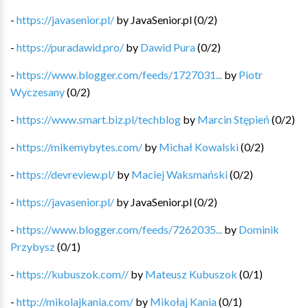
-
https://javasenior.pl/
by
JavaSenior.pl
(
0
/
2
)
-
https://puradawid.pro/
by
Dawid Pura
(
0
/
2
)
-
https://www.blogger.com/feeds/1727031...
by
Piotr
Wyczesany
(
0
/
2
)
-
https://www.smart.biz.pl/techblog
by
Marcin Stępień
(
0
/
2
)
-
https://mikemybytes.com/
by
Michał Kowalski
(
0
/
2
)
-
https://devreview.pl/
by
Maciej Waksmański
(
0
/
2
)
-
https://javasenior.pl/
by
JavaSenior.pl
(
0
/
2
)
-
https://www.blogger.com/feeds/7262035...
by
Dominik
Przybysz
(
0
/
1
)
-
https://kubuszok.com//
by
Mateusz Kubuszok
(
0
/
1
)
-
http://mikolajkania.com/
by
Mikołaj Kania
(
0
/
1
)