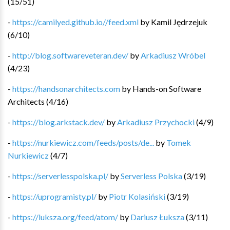
(
15
/
51
)
-
https://camilyed.github.io//feed.xml
by
Kamil Jędrzejuk
(
6
/
10
)
-
http://blog.softwareveteran.dev/
by
Arkadiusz Wróbel
(
4
/
23
)
-
https://handsonarchitects.com
by
Hands-on Software
Architects
(
4
/
16
)
-
https://blog.arkstack.dev/
by
Arkadiusz Przychocki
(
4
/
9
)
-
https://nurkiewicz.com/feeds/posts/de...
by
Tomek
Nurkiewicz
(
4
/
7
)
-
https://serverlesspolska.pl/
by
Serverless Polska
(
3
/
19
)
-
https://uprogramisty.pl/
by
Piotr Kolasiński
(
3
/
19
)
-
https://luksza.org/feed/atom/
by
Dariusz Łuksza
(
3
/
11
)