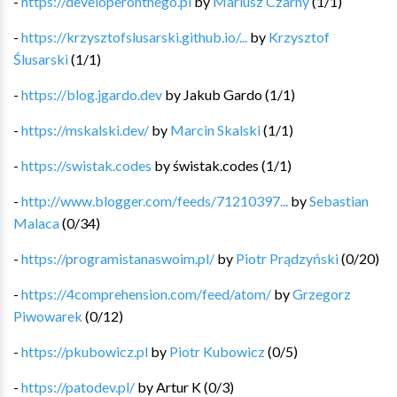
-
https://developeronthego.pl
by
Mariusz Czarny
(
1
/
1
)
-
https://krzysztofslusarski.github.io/...
by
Krzysztof
Ślusarski
(
1
/
1
)
-
https://blog.jgardo.dev
by
Jakub Gardo
(
1
/
1
)
-
https://mskalski.dev/
by
Marcin Skalski
(
1
/
1
)
-
https://swistak.codes
by
świstak.codes
(
1
/
1
)
-
http://www.blogger.com/feeds/71210397...
by
Sebastian
Malaca
(
0
/
34
)
-
https://programistanaswoim.pl/
by
Piotr Prądzyński
(
0
/
20
)
-
https://4comprehension.com/feed/atom/
by
Grzegorz
Piwowarek
(
0
/
12
)
-
https://pkubowicz.pl
by
Piotr Kubowicz
(
0
/
5
)
-
https://patodev.pl/
by
Artur K
(
0
/
3
)