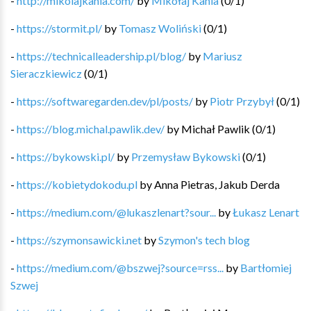
-
http://mikolajkania.com/
by
Mikołaj Kania
(
0
/
1
)
-
https://stormit.pl/
by
Tomasz Woliński
(
0
/
1
)
-
https://technicalleadership.pl/blog/
by
Mariusz
Sieraczkiewicz
(
0
/
1
)
-
https://softwaregarden.dev/pl/posts/
by
Piotr Przybył
(
0
/
1
)
-
https://blog.michal.pawlik.dev/
by
Michał Pawlik
(
0
/
1
)
-
https://bykowski.pl/
by
Przemysław Bykowski
(
0
/
1
)
-
https://kobietydokodu.pl
by
Anna Pietras, Jakub Derda
-
https://medium.com/@lukaszlenart?sour...
by
Łukasz Lenart
-
https://szymonsawicki.net
by
Szymon's tech blog
-
https://medium.com/@bszwej?source=rss...
by
Bartłomiej
Szwej