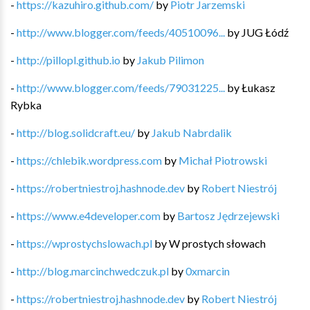
-
https://kazuhiro.github.com/
by
Piotr Jarzemski
-
http://www.blogger.com/feeds/40510096...
by
JUG Łódź
-
http://pillopl.github.io
by
Jakub Pilimon
-
http://www.blogger.com/feeds/79031225...
by
Łukasz
Rybka
-
http://blog.solidcraft.eu/
by
Jakub Nabrdalik
-
https://chlebik.wordpress.com
by
Michał Piotrowski
-
https://robertniestroj.hashnode.dev
by
Robert Niestrój
-
https://www.e4developer.com
by
Bartosz Jędrzejewski
-
https://wprostychslowach.pl
by
W prostych słowach
-
http://blog.marcinchwedczuk.pl
by
0xmarcin
-
https://robertniestroj.hashnode.dev
by
Robert Niestrój