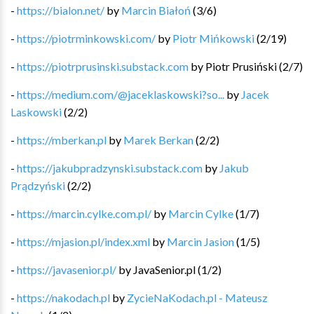
-
https://bialon.net/
by
Marcin Białoń
(
3
/
6
)
-
https://piotrminkowski.com/
by
Piotr Mińkowski
(
2
/
19
)
-
https://piotrprusinski.substack.com
by
Piotr Prusiński
(
2
/
7
)
-
https://medium.com/@jaceklaskowski?so...
by
Jacek
Laskowski
(
2
/
2
)
-
https://mberkan.pl
by
Marek Berkan
(
2
/
2
)
-
https://jakubpradzynski.substack.com
by
Jakub
Prądzyński
(
2
/
2
)
-
https://marcin.cylke.com.pl/
by
Marcin Cylke
(
1
/
7
)
-
https://mjasion.pl/index.xml
by
Marcin Jasion
(
1
/
5
)
-
https://javasenior.pl/
by
JavaSenior.pl
(
1
/
2
)
-
https://nakodach.pl
by
ZycieNaKodach.pl - Mateusz