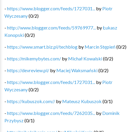
-
https://www.blogger.com/feeds/1727031...
by
Piotr
Wyczesany
(
0
/
2
)
-
http://www.blogger.com/feeds/59769977...
by
Łukasz
Konopski
(
0
/
2
)
-
https://www.smart.biz.pl/techblog
by
Marcin Stępień
(
0
/
2
)
-
https://mikemybytes.com/
by
Michał Kowalski
(
0
/
2
)
-
https://devreview.pl/
by
Maciej Waksmański
(
0
/
2
)
-
https://www.blogger.com/feeds/1727031...
by
Piotr
Wyczesany
(
0
/
2
)
-
https://kubuszok.com//
by
Mateusz Kubuszok
(
0
/
1
)
-
https://www.blogger.com/feeds/7262035...
by
Dominik
Przybysz
(
0
/
1
)