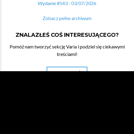
Wydanie #543 - 03/07/2026
Zobacz pełne archiwum
ZNALAZŁEŚ COŚ INTERESUJĄCEGO?
Pomóż nam tworzyć sekcję Varia i podziel się ciekawymi
treściami!
DAJ NAM ZNAĆ
WESPRZYJ NA PATRONITE