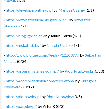
Nowak
(
1
/
2
)
-
https://developeronthego.pl
by
Mariusz Czarny
(
1
/
1
)
-
https://krzysztofslusarski.github.io/...
by
Krzysztof
Ślusarski
(
1
/
1
)
-
https://blog.jgardo.dev
by
Jakub Gardo
(
1
/
1
)
-
https://mskalski.dev/
by
Marcin Skalski
(
1
/
1
)
-
http://www.blogger.com/feeds/71210397...
by
Sebastian
Malaca
(
0
/
34
)
-
https://programistanaswoim.pl/
by
Piotr Prądzyński
(
0
/
20
)
-
https://4comprehension.com/feed/atom/
by
Grzegorz
Piwowarek
(
0
/
12
)
-
https://pkubowicz.pl
by
Piotr Kubowicz
(
0
/
5
)
-
https://patodev.pl/
by
Artur K
(
0
/
3
)