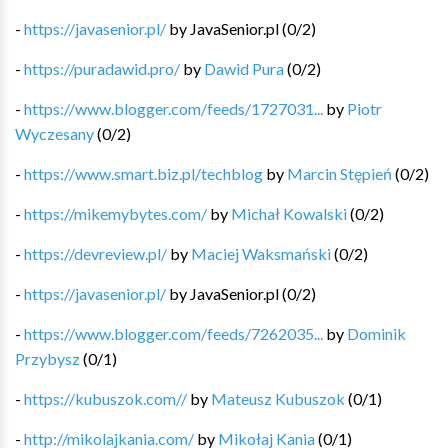
-
https://javasenior.pl/
by
JavaSenior.pl
(
0
/
2
)
-
https://puradawid.pro/
by
Dawid Pura
(
0
/
2
)
-
https://www.blogger.com/feeds/1727031...
by
Piotr
Wyczesany
(
0
/
2
)
-
https://www.smart.biz.pl/techblog
by
Marcin Stępień
(
0
/
2
)
-
https://mikemybytes.com/
by
Michał Kowalski
(
0
/
2
)
-
https://devreview.pl/
by
Maciej Waksmański
(
0
/
2
)
-
https://javasenior.pl/
by
JavaSenior.pl
(
0
/
2
)
-
https://www.blogger.com/feeds/7262035...
by
Dominik
Przybysz
(
0
/
1
)
-
https://kubuszok.com//
by
Mateusz Kubuszok
(
0
/
1
)
-
http://mikolajkania.com/
by
Mikołaj Kania
(
0
/
1
)