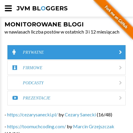
JVM BL
O
GGERS
MONITOROWANE BLOGI
w nawiasach liczba postów w ostatnich 3 i 12 miesiącach
PRYWATNE
FIRMOWE
PODCASTY
PREZENTACJE
-
https://cezarysanecki.pl/
by
Cezary Sanecki
(
16
/
48
)
-
https://toomuchcoding.com/
by
Marcin Grzejszczak