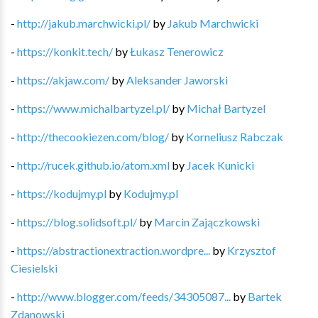
-
http://jakub.marchwicki.pl/
by
Jakub Marchwicki
-
https://konkit.tech/
by
Łukasz Tenerowicz
-
https://akjaw.com/
by
Aleksander Jaworski
-
https://www.michalbartyzel.pl/
by
Michał Bartyzel
-
http://thecookiezen.com/blog/
by
Korneliusz Rabczak
-
http://rucek.github.io/atom.xml
by
Jacek Kunicki
-
https://kodujmy.pl
by
Kodujmy.pl
-
https://blog.solidsoft.pl/
by
Marcin Zajączkowski
-
https://abstractionextraction.wordpre...
by
Krzysztof
Ciesielski
-
http://www.blogger.com/feeds/34305087...
by
Bartek
Zdanowski