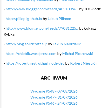
-
http://www.blogger.com/feeds/40510096...
by
JUG Łódź
-
http://pillopl.github.io
by
Jakub Pilimon
-
http://www.blogger.com/feeds/79031225...
by
Łukasz
Rybka
-
http://blog.solidcraft.eu/
by
Jakub Nabrdalik
-
https://chlebik.wordpress.com
by
Michał Piotrowski
-
https://robertniestroj.hashnode.dev
by
Robert Niestrój
ARCHIWUM
Wydanie #548 - 07/08/2026
Wydanie #547 - 31/07/2026
Wydanie #546 - 24/07/2026