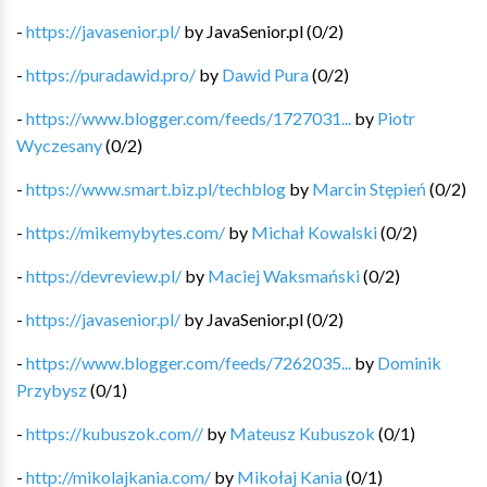
-
https://javasenior.pl/
by
JavaSenior.pl
(
0
/
2
)
-
https://puradawid.pro/
by
Dawid Pura
(
0
/
2
)
-
https://www.blogger.com/feeds/1727031...
by
Piotr
Wyczesany
(
0
/
2
)
-
https://www.smart.biz.pl/techblog
by
Marcin Stępień
(
0
/
2
)
-
https://mikemybytes.com/
by
Michał Kowalski
(
0
/
2
)
-
https://devreview.pl/
by
Maciej Waksmański
(
0
/
2
)
-
https://javasenior.pl/
by
JavaSenior.pl
(
0
/
2
)
-
https://www.blogger.com/feeds/7262035...
by
Dominik
Przybysz
(
0
/
1
)
-
https://kubuszok.com//
by
Mateusz Kubuszok
(
0
/
1
)
-
http://mikolajkania.com/
by
Mikołaj Kania
(
0
/
1
)