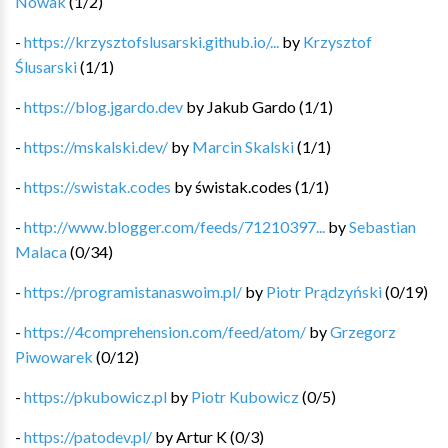
Nowak
(
1
/
2
)
-
https://krzysztofslusarski.github.io/...
by
Krzysztof
Ślusarski
(
1
/
1
)
-
https://blog.jgardo.dev
by
Jakub Gardo
(
1
/
1
)
-
https://mskalski.dev/
by
Marcin Skalski
(
1
/
1
)
-
https://swistak.codes
by
świstak.codes
(
1
/
1
)
-
http://www.blogger.com/feeds/71210397...
by
Sebastian
Malaca
(
0
/
34
)
-
https://programistanaswoim.pl/
by
Piotr Prądzyński
(
0
/
19
)
-
https://4comprehension.com/feed/atom/
by
Grzegorz
Piwowarek
(
0
/
12
)
-
https://pkubowicz.pl
by
Piotr Kubowicz
(
0
/
5
)
-
https://patodev.pl/
by
Artur K
(
0
/
3
)