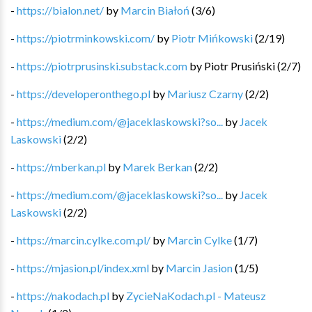
-
https://bialon.net/
by
Marcin Białoń
(
3
/
6
)
-
https://piotrminkowski.com/
by
Piotr Mińkowski
(
2
/
19
)
-
https://piotrprusinski.substack.com
by
Piotr Prusiński
(
2
/
7
)
-
https://developeronthego.pl
by
Mariusz Czarny
(
2
/
2
)
-
https://medium.com/@jaceklaskowski?so...
by
Jacek
Laskowski
(
2
/
2
)
-
https://mberkan.pl
by
Marek Berkan
(
2
/
2
)
-
https://medium.com/@jaceklaskowski?so...
by
Jacek
Laskowski
(
2
/
2
)
-
https://marcin.cylke.com.pl/
by
Marcin Cylke
(
1
/
7
)
-
https://mjasion.pl/index.xml
by
Marcin Jasion
(
1
/
5
)
-
https://nakodach.pl
by
ZycieNaKodach.pl - Mateusz