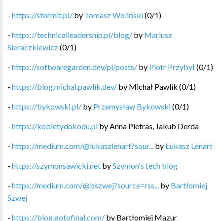
-
https://stormit.pl/
by
Tomasz Woliński
(
0
/
1
)
-
https://technicalleadership.pl/blog/
by
Mariusz
Sieraczkiewicz
(
0
/
1
)
-
https://softwaregarden.dev/pl/posts/
by
Piotr Przybył
(
0
/
1
)
-
https://blog.michal.pawlik.dev/
by
Michał Pawlik
(
0
/
1
)
-
https://bykowski.pl/
by
Przemysław Bykowski
(
0
/
1
)
-
https://kobietydokodu.pl
by
Anna Pietras, Jakub Derda
-
https://medium.com/@lukaszlenart?sour...
by
Łukasz Lenart
-
https://szymonsawicki.net
by
Szymon's tech blog
-
https://medium.com/@bszwej?source=rss...
by
Bartłomiej
Szwej
-
https://blog.gotofinal.com/
by
Bartłomiej Mazur