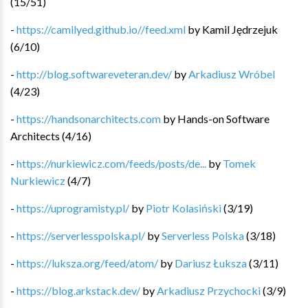
(
15
/
51
)
-
https://camilyed.github.io//feed.xml
by
Kamil Jędrzejuk
(
6
/
10
)
-
http://blog.softwareveteran.dev/
by
Arkadiusz Wróbel
(
4
/
23
)
-
https://handsonarchitects.com
by
Hands-on Software
Architects
(
4
/
16
)
-
https://nurkiewicz.com/feeds/posts/de...
by
Tomek
Nurkiewicz
(
4
/
7
)
-
https://uprogramisty.pl/
by
Piotr Kolasiński
(
3
/
19
)
-
https://serverlesspolska.pl/
by
Serverless Polska
(
3
/
18
)
-
https://luksza.org/feed/atom/
by
Dariusz Łuksza
(
3
/
11
)
-
https://blog.arkstack.dev/
by
Arkadiusz Przychocki
(
3
/
9
)