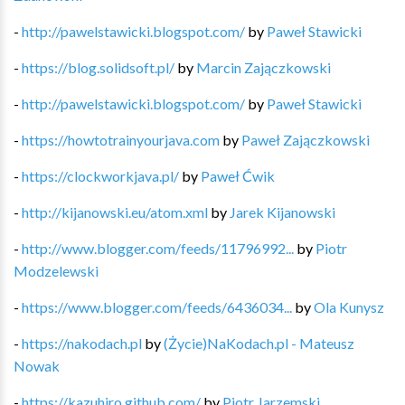
-
http://pawelstawicki.blogspot.com/
by
Paweł Stawicki
-
https://blog.solidsoft.pl/
by
Marcin Zajączkowski
-
http://pawelstawicki.blogspot.com/
by
Paweł Stawicki
-
https://howtotrainyourjava.com
by
Paweł Zajączkowski
-
https://clockworkjava.pl/
by
Paweł Ćwik
-
http://kijanowski.eu/atom.xml
by
Jarek Kijanowski
-
http://www.blogger.com/feeds/11796992...
by
Piotr
Modzelewski
-
https://www.blogger.com/feeds/6436034...
by
Ola Kunysz
-
https://nakodach.pl
by
(Życie)NaKodach.pl - Mateusz
Nowak
-
https://kazuhiro.github.com/
by
Piotr Jarzemski