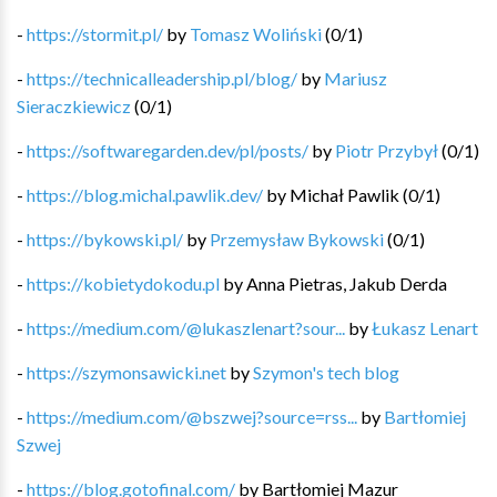
-
https://stormit.pl/
by
Tomasz Woliński
(
0
/
1
)
-
https://technicalleadership.pl/blog/
by
Mariusz
Sieraczkiewicz
(
0
/
1
)
-
https://softwaregarden.dev/pl/posts/
by
Piotr Przybył
(
0
/
1
)
-
https://blog.michal.pawlik.dev/
by
Michał Pawlik
(
0
/
1
)
-
https://bykowski.pl/
by
Przemysław Bykowski
(
0
/
1
)
-
https://kobietydokodu.pl
by
Anna Pietras, Jakub Derda
-
https://medium.com/@lukaszlenart?sour...
by
Łukasz Lenart
-
https://szymonsawicki.net
by
Szymon's tech blog
-
https://medium.com/@bszwej?source=rss...
by
Bartłomiej
Szwej
-
https://blog.gotofinal.com/
by
Bartłomiej Mazur