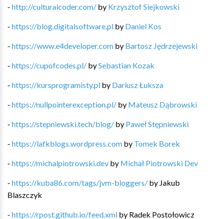
-
http://culturalcoder.com/
by
Krzysztof Siejkowski
-
https://blog.digitalsoftware.pl
by
Daniel Kos
-
https://www.e4developer.com
by
Bartosz Jędrzejewski
-
https://cupofcodes.pl/
by
Sebastian Kozak
-
https://kursprogramisty.pl
by
Dariusz Łuksza
-
https://nullpointerexception.pl/
by
Mateusz Dąbrowski
-
https://stepniewski.tech/blog/
by
Paweł Stępniewski
-
https://lafkblogs.wordpress.com
by
Tomek Borek
-
https://michalpiotrowski.dev
by
Michał Piotrowski Dev
-
https://kuba86.com/tags/jvm-bloggers/
by
Jakub
Blaszczyk
-
https://rpost.github.io/feed.xml
by
Radek Postołowicz