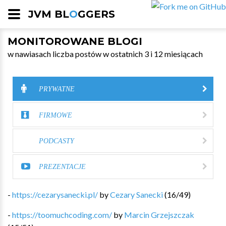
JVM BL
O
GGERS
MONITOROWANE BLOGI
w nawiasach liczba postów w ostatnich 3 i 12 miesiącach
PRYWATNE
FIRMOWE
PODCASTY
PREZENTACJE
-
https://cezarysanecki.pl/
by
Cezary Sanecki
(
16
/
49
)
-
https://toomuchcoding.com/
by
Marcin Grzejszczak