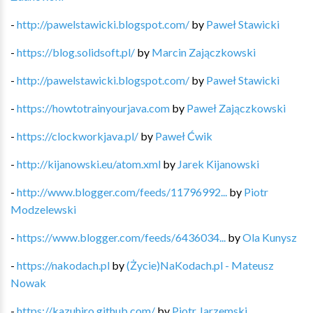
-
http://pawelstawicki.blogspot.com/
by
Paweł Stawicki
-
https://blog.solidsoft.pl/
by
Marcin Zajączkowski
-
http://pawelstawicki.blogspot.com/
by
Paweł Stawicki
-
https://howtotrainyourjava.com
by
Paweł Zajączkowski
-
https://clockworkjava.pl/
by
Paweł Ćwik
-
http://kijanowski.eu/atom.xml
by
Jarek Kijanowski
-
http://www.blogger.com/feeds/11796992...
by
Piotr
Modzelewski
-
https://www.blogger.com/feeds/6436034...
by
Ola Kunysz
-
https://nakodach.pl
by
(Życie)NaKodach.pl - Mateusz
Nowak
-
https://kazuhiro.github.com/
by
Piotr Jarzemski