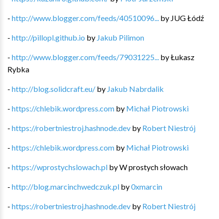
-
http://www.blogger.com/feeds/40510096...
by
JUG Łódź
-
http://pillopl.github.io
by
Jakub Pilimon
-
http://www.blogger.com/feeds/79031225...
by
Łukasz
Rybka
-
http://blog.solidcraft.eu/
by
Jakub Nabrdalik
-
https://chlebik.wordpress.com
by
Michał Piotrowski
-
https://robertniestroj.hashnode.dev
by
Robert Niestrój
-
https://chlebik.wordpress.com
by
Michał Piotrowski
-
https://wprostychslowach.pl
by
W prostych słowach
-
http://blog.marcinchwedczuk.pl
by
0xmarcin
-
https://robertniestroj.hashnode.dev
by
Robert Niestrój