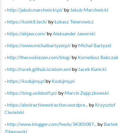
-
http://jakub.marchwicki.pl/
by
Jakub Marchwicki
-
https://konkit.tech/
by
Łukasz Tenerowicz
-
https://akjaw.com/
by
Aleksander Jaworski
-
https://www.michalbartyzel.pl/
by
Michał Bartyzel
-
http://thecookiezen.com/blog/
by
Korneliusz Rabczak
-
http://rucek.github.io/atom.xml
by
Jacek Kunicki
-
https://kodujmy.pl
by
Kodujmy.pl
-
https://blog.solidsoft.pl/
by
Marcin Zajączkowski
-
https://abstractionextraction.wordpre...
by
Krzysztof
Ciesielski
-
http://www.blogger.com/feeds/34305087...
by
Bartek
Zdanowski