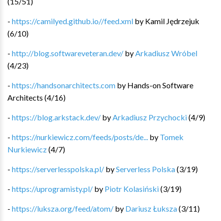
(
15
/
51
)
-
https://camilyed.github.io//feed.xml
by
Kamil Jędrzejuk
(
6
/
10
)
-
http://blog.softwareveteran.dev/
by
Arkadiusz Wróbel
(
4
/
23
)
-
https://handsonarchitects.com
by
Hands-on Software
Architects
(
4
/
16
)
-
https://blog.arkstack.dev/
by
Arkadiusz Przychocki
(
4
/
9
)
-
https://nurkiewicz.com/feeds/posts/de...
by
Tomek
Nurkiewicz
(
4
/
7
)
-
https://serverlesspolska.pl/
by
Serverless Polska
(
3
/
19
)
-
https://uprogramisty.pl/
by
Piotr Kolasiński
(
3
/
19
)
-
https://luksza.org/feed/atom/
by
Dariusz Łuksza
(
3
/
11
)