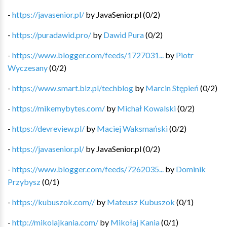
-
https://javasenior.pl/
by
JavaSenior.pl
(
0
/
2
)
-
https://puradawid.pro/
by
Dawid Pura
(
0
/
2
)
-
https://www.blogger.com/feeds/1727031...
by
Piotr
Wyczesany
(
0
/
2
)
-
https://www.smart.biz.pl/techblog
by
Marcin Stępień
(
0
/
2
)
-
https://mikemybytes.com/
by
Michał Kowalski
(
0
/
2
)
-
https://devreview.pl/
by
Maciej Waksmański
(
0
/
2
)
-
https://javasenior.pl/
by
JavaSenior.pl
(
0
/
2
)
-
https://www.blogger.com/feeds/7262035...
by
Dominik
Przybysz
(
0
/
1
)
-
https://kubuszok.com//
by
Mateusz Kubuszok
(
0
/
1
)
-
http://mikolajkania.com/
by
Mikołaj Kania
(
0
/
1
)