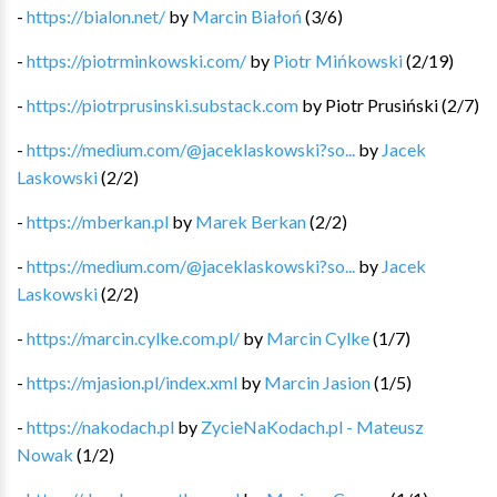
-
https://bialon.net/
by
Marcin Białoń
(
3
/
6
)
-
https://piotrminkowski.com/
by
Piotr Mińkowski
(
2
/
19
)
-
https://piotrprusinski.substack.com
by
Piotr Prusiński
(
2
/
7
)
-
https://medium.com/@jaceklaskowski?so...
by
Jacek
Laskowski
(
2
/
2
)
-
https://mberkan.pl
by
Marek Berkan
(
2
/
2
)
-
https://medium.com/@jaceklaskowski?so...
by
Jacek
Laskowski
(
2
/
2
)
-
https://marcin.cylke.com.pl/
by
Marcin Cylke
(
1
/
7
)
-
https://mjasion.pl/index.xml
by
Marcin Jasion
(
1
/
5
)
-
https://nakodach.pl
by
ZycieNaKodach.pl - Mateusz
Nowak
(
1
/
2
)