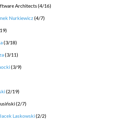
ftware Architects
(
4
/
16
)
mek Nurkiewicz
(
4
/
7
)
19
)
ka
(
3
/
18
)
za
(
3
/
11
)
hocki
(
3
/
9
)
ski
(
2
/
19
)
rusiński
(
2
/
7
)
Jacek Laskowski
(
2
/
2
)