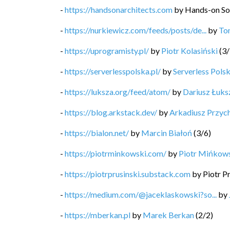
-
https://handsonarchitects.com
by
Hands-on So
-
https://nurkiewicz.com/feeds/posts/de...
by
To
-
https://uprogramisty.pl/
by
Piotr Kolasiński
(
3
/
-
https://serverlesspolska.pl/
by
Serverless Pols
-
https://luksza.org/feed/atom/
by
Dariusz Łuks
-
https://blog.arkstack.dev/
by
Arkadiusz Przyc
-
https://bialon.net/
by
Marcin Białoń
(
3
/
6
)
-
https://piotrminkowski.com/
by
Piotr Mińkow
-
https://piotrprusinski.substack.com
by
Piotr P
-
https://medium.com/@jaceklaskowski?so...
by
-
https://mberkan.pl
by
Marek Berkan
(
2
/
2
)