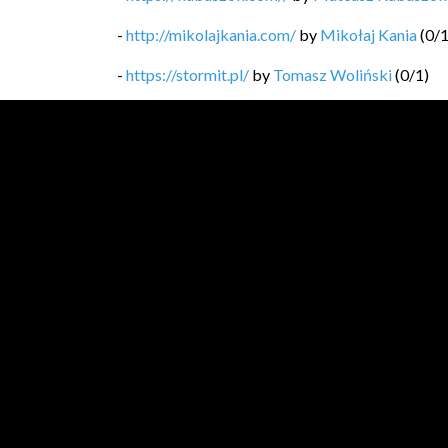
-
http://mikolajkania.com/
by
Mikołaj Kania
(
0
/
-
https://stormit.pl/
by
Tomasz Woliński
(
0
/
1
)
-
https://technicalleadership.pl/blog/
by
Mariusz
-
https://softwaregarden.dev/pl/posts/
by
Piotr 
-
https://blog.michal.pawlik.dev/
by
Michał Pawl
-
https://bykowski.pl/
by
Przemysław Bykowski
-
https://kobietydokodu.pl
by
Anna Pietras, Jak