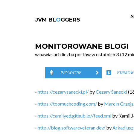
N
JVM BL
O
GGERS
MONITOROWANE BLOGI
w nawiasach liczba postów w ostatnich 3 i 12 mi
PRYWATNE
FIRMOW
-
https://cezarysanecki.pl/
by
Cezary Sanecki
(
1
-
https://toomuchcoding.com/
by
Marcin Grzej
-
https://camilyed.github.io//feed.xml
by
Kamil J
-
http://blog.softwareveteran.dev/
by
Arkadiusz