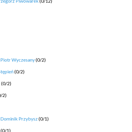
rzegorz Piwowarek
(
0
/
12
)
y
Piotr Wyczesany
(
0
/
2
)
Stępień
(
0
/
2
)
i
(
0
/
2
)
0
/
2
)
y
Dominik Przybysz
(
0
/
1
)
(
0
/
1
)