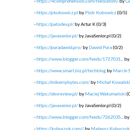
-
https://4comprehension.com/feed/atom/
by
G
-
https://pkubowicz.pl
by
Piotr Kubowicz
(
0
/
5
)
-
https://patodev.pl/
by
Artur K
(
0
/
3
)
-
https://javasenior.pl/
by
JavaSenior.pl
(
0
/
2
)
-
https://puradawid.pro/
by
Dawid Pura
(
0
/
2
)
-
https://www.blogger.com/feeds/1727031...
b
-
https://www.smart.biz.pl/techblog
by
Marcin 
-
https://mikemybytes.com/
by
Michał Kowalsk
-
https://devreview.pl/
by
Maciej Waksmański
(
-
https://javasenior.pl/
by
JavaSenior.pl
(
0
/
2
)
-
https://www.blogger.com/feeds/7262035...
b
-
https://kubuszok.com//
by
Mateusz Kubuszok