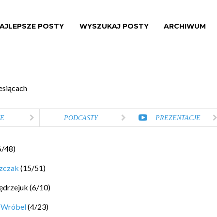
AJLEPSZE POSTY
WYSZUKAJ POSTY
ARCHIWUM
esiącach
E
PODCASTY
PREZENTACJE
6
/
48
)
szczak
(
15
/
51
)
ędrzejuk
(
6
/
10
)
 Wróbel
(
4
/
23
)