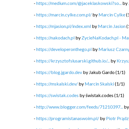
-
https://medium.com/@jaceklaskowski?so...
by
-
https://marcin.cylke.com.pl/
by
Marcin Cylke
(
-
https://mjasion.pl/index.xml
by
Marcin Jasion
(
-
https://nakodach.pl
by
ZycieNaKodach.pl - M
-
https://developeronthego.pl
by
Mariusz Czarn
-
https://krzysztofslusarski.github.io/...
by
Krzysz
-
https://blog.jgardo.dev
by
Jakub Gardo
(
1
/
1
)
-
https://mskalski.dev/
by
Marcin Skalski
(
1
/
1
)
-
https://swistak.codes
by
świstak.codes
(
1
/
1
)
-
http://www.blogger.com/feeds/71210397...
b
-
https://programistanaswoim.pl/
by
Piotr Prądz