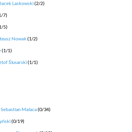
Jacek Laskowski
(
2
/
2
)
1
/
7
)
1
/
5
)
ateusz Nowak
(
1
/
2
)
y
(
1
/
1
)
tof Ślusarski
(
1
/
1
)
y
Sebastian Malaca
(
0
/
34
)
yński
(
0
/
19
)