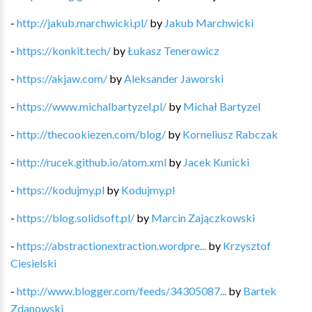
-
http://jakub.marchwicki.pl/
by
Jakub Marchwicki
-
https://konkit.tech/
by
Łukasz Tenerowicz
-
https://akjaw.com/
by
Aleksander Jaworski
-
https://www.michalbartyzel.pl/
by
Michał Bartyzel
-
http://thecookiezen.com/blog/
by
Korneliusz Rabczak
-
http://rucek.github.io/atom.xml
by
Jacek Kunicki
-
https://kodujmy.pl
by
Kodujmy.pl
-
https://blog.solidsoft.pl/
by
Marcin Zajączkowski
-
https://abstractionextraction.wordpre...
by
Krzysztof
Ciesielski
-
http://www.blogger.com/feeds/34305087...
by
Bartek
Zdanowski