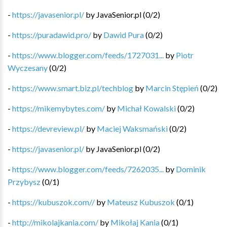
-
https://javasenior.pl/
by
JavaSenior.pl
(
0
/
2
)
-
https://puradawid.pro/
by
Dawid Pura
(
0
/
2
)
-
https://www.blogger.com/feeds/1727031...
by
Piotr
Wyczesany
(
0
/
2
)
-
https://www.smart.biz.pl/techblog
by
Marcin Stępień
(
0
/
2
)
-
https://mikemybytes.com/
by
Michał Kowalski
(
0
/
2
)
-
https://devreview.pl/
by
Maciej Waksmański
(
0
/
2
)
-
https://javasenior.pl/
by
JavaSenior.pl
(
0
/
2
)
-
https://www.blogger.com/feeds/7262035...
by
Dominik
Przybysz
(
0
/
1
)
-
https://kubuszok.com//
by
Mateusz Kubuszok
(
0
/
1
)
-
http://mikolajkania.com/
by
Mikołaj Kania
(
0
/
1
)