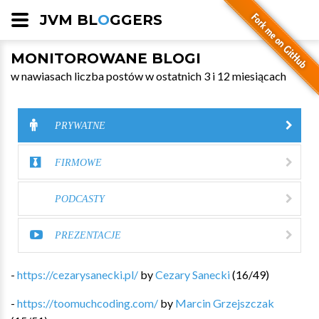
JVM BL
O
GGERS
MONITOROWANE BLOGI
w nawiasach liczba postów w ostatnich 3 i 12 miesiącach
PRYWATNE
FIRMOWE
PODCASTY
PREZENTACJE
-
https://cezarysanecki.pl/
by
Cezary Sanecki
(
16
/
49
)
-
https://toomuchcoding.com/
by
Marcin Grzejszczak