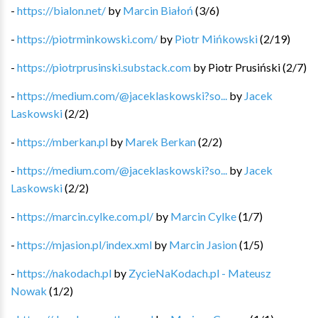
-
https://bialon.net/
by
Marcin Białoń
(
3
/
6
)
-
https://piotrminkowski.com/
by
Piotr Mińkowski
(
2
/
19
)
-
https://piotrprusinski.substack.com
by
Piotr Prusiński
(
2
/
7
)
-
https://medium.com/@jaceklaskowski?so...
by
Jacek
Laskowski
(
2
/
2
)
-
https://mberkan.pl
by
Marek Berkan
(
2
/
2
)
-
https://medium.com/@jaceklaskowski?so...
by
Jacek
Laskowski
(
2
/
2
)
-
https://marcin.cylke.com.pl/
by
Marcin Cylke
(
1
/
7
)
-
https://mjasion.pl/index.xml
by
Marcin Jasion
(
1
/
5
)
-
https://nakodach.pl
by
ZycieNaKodach.pl - Mateusz
Nowak
(
1
/
2
)