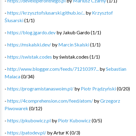
-
https://developeronthego.pl
by
Mariusz Czarny
(
1
/
1
)
-
https://krzysztofslusarski.github.io/...
by
Krzysztof
Ślusarski
(
1
/
1
)
-
https://blog.jgardo.dev
by
Jakub Gardo
(
1
/
1
)
-
https://mskalski.dev/
by
Marcin Skalski
(
1
/
1
)
-
https://swistak.codes
by
świstak.codes
(
1
/
1
)
-
http://www.blogger.com/feeds/71210397...
by
Sebastian
Malaca
(
0
/
34
)
-
https://programistanaswoim.pl/
by
Piotr Prądzyński
(
0
/
20
)
-
https://4comprehension.com/feed/atom/
by
Grzegorz
Piwowarek
(
0
/
12
)
-
https://pkubowicz.pl
by
Piotr Kubowicz
(
0
/
5
)
-
https://patodev.pl/
by
Artur K
(
0
/
3
)