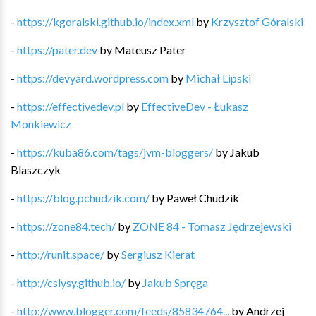
-
https://kgoralski.github.io/index.xml
by
Krzysztof Góralski
-
https://pater.dev
by
Mateusz Pater
-
https://devyard.wordpress.com
by
Michał Lipski
-
https://effectivedev.pl
by
EffectiveDev - Łukasz
Monkiewicz
-
https://kuba86.com/tags/jvm-bloggers/
by
Jakub
Blaszczyk
-
https://blog.pchudzik.com/
by
Paweł Chudzik
-
https://zone84.tech/
by
ZONE 84 - Tomasz Jędrzejewski
-
http://runit.space/
by
Sergiusz Kierat
-
http://cslysy.github.io/
by
Jakub Spręga
-
http://www.blogger.com/feeds/85834764...
by
Andrzej