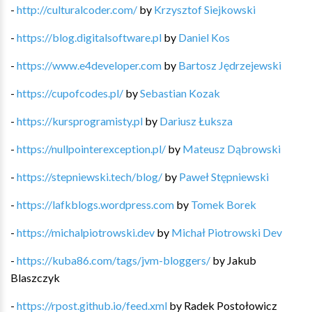
-
http://culturalcoder.com/
by
Krzysztof Siejkowski
-
https://blog.digitalsoftware.pl
by
Daniel Kos
-
https://www.e4developer.com
by
Bartosz Jędrzejewski
-
https://cupofcodes.pl/
by
Sebastian Kozak
-
https://kursprogramisty.pl
by
Dariusz Łuksza
-
https://nullpointerexception.pl/
by
Mateusz Dąbrowski
-
https://stepniewski.tech/blog/
by
Paweł Stępniewski
-
https://lafkblogs.wordpress.com
by
Tomek Borek
-
https://michalpiotrowski.dev
by
Michał Piotrowski Dev
-
https://kuba86.com/tags/jvm-bloggers/
by
Jakub
Blaszczyk
-
https://rpost.github.io/feed.xml
by
Radek Postołowicz