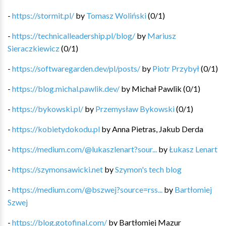
-
https://stormit.pl/
by
Tomasz Woliński
(
0
/
1
)
-
https://technicalleadership.pl/blog/
by
Mariusz
Sieraczkiewicz
(
0
/
1
)
-
https://softwaregarden.dev/pl/posts/
by
Piotr Przybył
(
0
/
1
)
-
https://blog.michal.pawlik.dev/
by
Michał Pawlik
(
0
/
1
)
-
https://bykowski.pl/
by
Przemysław Bykowski
(
0
/
1
)
-
https://kobietydokodu.pl
by
Anna Pietras, Jakub Derda
-
https://medium.com/@lukaszlenart?sour...
by
Łukasz Lenart
-
https://szymonsawicki.net
by
Szymon's tech blog
-
https://medium.com/@bszwej?source=rss...
by
Bartłomiej
Szwej
-
https://blog.gotofinal.com/
by
Bartłomiej Mazur