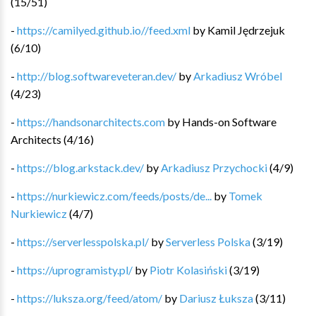
(
15
/
51
)
-
https://camilyed.github.io//feed.xml
by
Kamil Jędrzejuk
(
6
/
10
)
-
http://blog.softwareveteran.dev/
by
Arkadiusz Wróbel
(
4
/
23
)
-
https://handsonarchitects.com
by
Hands-on Software
Architects
(
4
/
16
)
-
https://blog.arkstack.dev/
by
Arkadiusz Przychocki
(
4
/
9
)
-
https://nurkiewicz.com/feeds/posts/de...
by
Tomek
Nurkiewicz
(
4
/
7
)
-
https://serverlesspolska.pl/
by
Serverless Polska
(
3
/
19
)
-
https://uprogramisty.pl/
by
Piotr Kolasiński
(
3
/
19
)
-
https://luksza.org/feed/atom/
by
Dariusz Łuksza
(
3
/
11
)