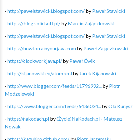
-
http://pawelstawicki.blogspot.com/
by
Paweł Stawicki
-
https://blog.solidsoft.pl/
by
Marcin Zajączkowski
-
http://pawelstawicki.blogspot.com/
by
Paweł Stawicki
-
https://howtotrainyourjava.com
by
Paweł Zajączkowski
-
https://clockworkjava.pl/
by
Paweł Ćwik
-
http://kijanowski.eu/atom.xml
by
Jarek Kijanowski
-
http://www.blogger.com/feeds/11796992...
by
Piotr
Modzelewski
-
https://www.blogger.com/feeds/6436034...
by
Ola Kunysz
-
https://nakodach.pl
by
(Życie)NaKodach.pl - Mateusz
Nowak
-
https://kazuhiro.github.com/
by
Piotr Jarzemski