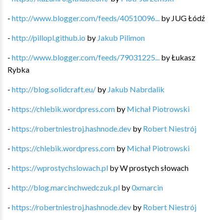
-
http://www.blogger.com/feeds/40510096...
by
JUG Łódź
-
http://pillopl.github.io
by
Jakub Pilimon
-
http://www.blogger.com/feeds/79031225...
by
Łukasz
Rybka
-
http://blog.solidcraft.eu/
by
Jakub Nabrdalik
-
https://chlebik.wordpress.com
by
Michał Piotrowski
-
https://robertniestroj.hashnode.dev
by
Robert Niestrój
-
https://chlebik.wordpress.com
by
Michał Piotrowski
-
https://wprostychslowach.pl
by
W prostych słowach
-
http://blog.marcinchwedczuk.pl
by
0xmarcin
-
https://robertniestroj.hashnode.dev
by
Robert Niestrój