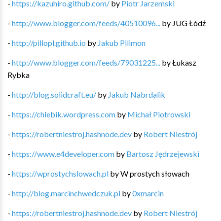
-
https://kazuhiro.github.com/
by
Piotr Jarzemski
-
http://www.blogger.com/feeds/40510096...
by
JUG Łódź
-
http://pillopl.github.io
by
Jakub Pilimon
-
http://www.blogger.com/feeds/79031225...
by
Łukasz
Rybka
-
http://blog.solidcraft.eu/
by
Jakub Nabrdalik
-
https://chlebik.wordpress.com
by
Michał Piotrowski
-
https://robertniestroj.hashnode.dev
by
Robert Niestrój
-
https://www.e4developer.com
by
Bartosz Jędrzejewski
-
https://wprostychslowach.pl
by
W prostych słowach
-
http://blog.marcinchwedczuk.pl
by
0xmarcin
-
https://robertniestroj.hashnode.dev
by
Robert Niestrój