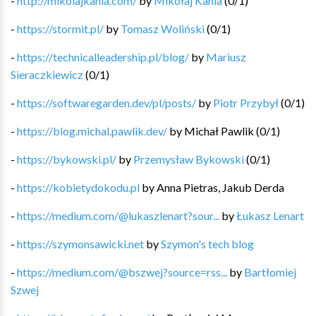
-
http://mikolajkania.com/
by
Mikołaj Kania
(
0
/
1
)
-
https://stormit.pl/
by
Tomasz Woliński
(
0
/
1
)
-
https://technicalleadership.pl/blog/
by
Mariusz
Sieraczkiewicz
(
0
/
1
)
-
https://softwaregarden.dev/pl/posts/
by
Piotr Przybył
(
0
/
1
)
-
https://blog.michal.pawlik.dev/
by
Michał Pawlik
(
0
/
1
)
-
https://bykowski.pl/
by
Przemysław Bykowski
(
0
/
1
)
-
https://kobietydokodu.pl
by
Anna Pietras, Jakub Derda
-
https://medium.com/@lukaszlenart?sour...
by
Łukasz Lenart
-
https://szymonsawicki.net
by
Szymon's tech blog
-
https://medium.com/@bszwej?source=rss...
by
Bartłomiej
Szwej