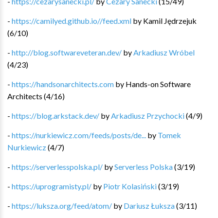
-
https://cezarysanecki.pl/
by
Cezary Sanecki
(
15
/
49
)
-
https://camilyed.github.io//feed.xml
by
Kamil Jędrzejuk
(
6
/
10
)
-
http://blog.softwareveteran.dev/
by
Arkadiusz Wróbel
(
4
/
23
)
-
https://handsonarchitects.com
by
Hands-on Software
Architects
(
4
/
16
)
-
https://blog.arkstack.dev/
by
Arkadiusz Przychocki
(
4
/
9
)
-
https://nurkiewicz.com/feeds/posts/de...
by
Tomek
Nurkiewicz
(
4
/
7
)
-
https://serverlesspolska.pl/
by
Serverless Polska
(
3
/
19
)
-
https://uprogramisty.pl/
by
Piotr Kolasiński
(
3
/
19
)
-
https://luksza.org/feed/atom/
by
Dariusz Łuksza
(
3
/
11
)