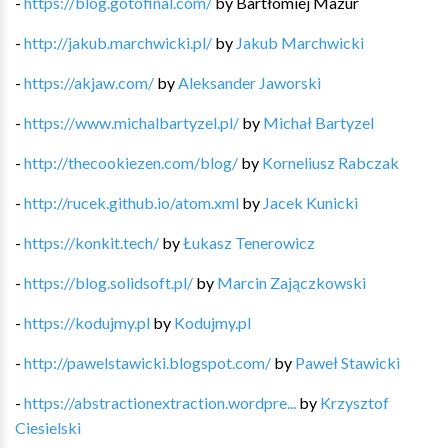
-
https://blog.gotofinal.com/
by
Bartłomiej Mazur
-
http://jakub.marchwicki.pl/
by
Jakub Marchwicki
-
https://akjaw.com/
by
Aleksander Jaworski
-
https://www.michalbartyzel.pl/
by
Michał Bartyzel
-
http://thecookiezen.com/blog/
by
Korneliusz Rabczak
-
http://rucek.github.io/atom.xml
by
Jacek Kunicki
-
https://konkit.tech/
by
Łukasz Tenerowicz
-
https://blog.solidsoft.pl/
by
Marcin Zajączkowski
-
https://kodujmy.pl
by
Kodujmy.pl
-
http://pawelstawicki.blogspot.com/
by
Paweł Stawicki
-
https://abstractionextraction.wordpre...
by
Krzysztof
Ciesielski