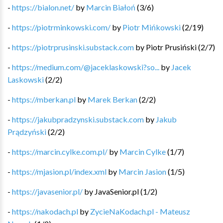
-
https://bialon.net/
by
Marcin Białoń
(
3
/
6
)
-
https://piotrminkowski.com/
by
Piotr Mińkowski
(
2
/
19
)
-
https://piotrprusinski.substack.com
by
Piotr Prusiński
(
2
/
7
)
-
https://medium.com/@jaceklaskowski?so...
by
Jacek
Laskowski
(
2
/
2
)
-
https://mberkan.pl
by
Marek Berkan
(
2
/
2
)
-
https://jakubpradzynski.substack.com
by
Jakub
Prądzyński
(
2
/
2
)
-
https://marcin.cylke.com.pl/
by
Marcin Cylke
(
1
/
7
)
-
https://mjasion.pl/index.xml
by
Marcin Jasion
(
1
/
5
)
-
https://javasenior.pl/
by
JavaSenior.pl
(
1
/
2
)
-
https://nakodach.pl
by
ZycieNaKodach.pl - Mateusz