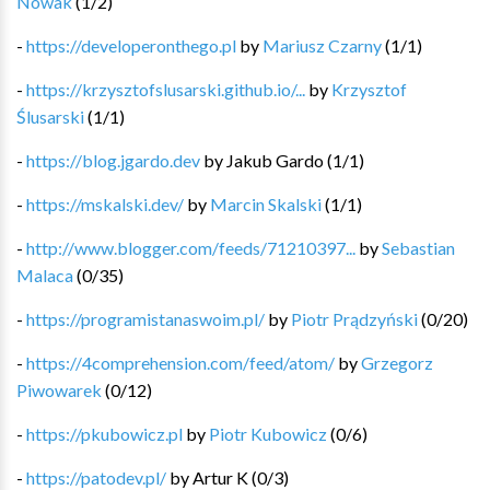
Nowak
(
1
/
2
)
-
https://developeronthego.pl
by
Mariusz Czarny
(
1
/
1
)
-
https://krzysztofslusarski.github.io/...
by
Krzysztof
Ślusarski
(
1
/
1
)
-
https://blog.jgardo.dev
by
Jakub Gardo
(
1
/
1
)
-
https://mskalski.dev/
by
Marcin Skalski
(
1
/
1
)
-
http://www.blogger.com/feeds/71210397...
by
Sebastian
Malaca
(
0
/
35
)
-
https://programistanaswoim.pl/
by
Piotr Prądzyński
(
0
/
20
)
-
https://4comprehension.com/feed/atom/
by
Grzegorz
Piwowarek
(
0
/
12
)
-
https://pkubowicz.pl
by
Piotr Kubowicz
(
0
/
6
)
-
https://patodev.pl/
by
Artur K
(
0
/
3
)