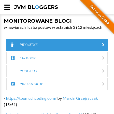
JVM BL
O
GGERS
MONITOROWANE BLOGI
w nawiasach liczba postów w ostatnich 3 i 12 miesiącach
PRYWATNE
FIRMOWE
PODCASTY
PREZENTACJE
-
https://toomuchcoding.com/
by
Marcin Grzejszczak
(
15
/
51
)