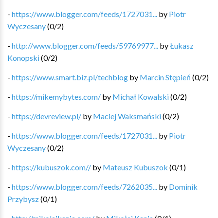
-
https://www.blogger.com/feeds/1727031...
by
Piotr
Wyczesany
(
0
/
2
)
-
http://www.blogger.com/feeds/59769977...
by
Łukasz
Konopski
(
0
/
2
)
-
https://www.smart.biz.pl/techblog
by
Marcin Stępień
(
0
/
2
)
-
https://mikemybytes.com/
by
Michał Kowalski
(
0
/
2
)
-
https://devreview.pl/
by
Maciej Waksmański
(
0
/
2
)
-
https://www.blogger.com/feeds/1727031...
by
Piotr
Wyczesany
(
0
/
2
)
-
https://kubuszok.com//
by
Mateusz Kubuszok
(
0
/
1
)
-
https://www.blogger.com/feeds/7262035...
by
Dominik
Przybysz
(
0
/
1
)