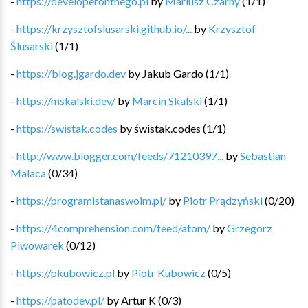
-
https://developeronthego.pl
by
Mariusz Czarny
(
1
/
1
)
-
https://krzysztofslusarski.github.io/...
by
Krzysztof
Ślusarski
(
1
/
1
)
-
https://blog.jgardo.dev
by
Jakub Gardo
(
1
/
1
)
-
https://mskalski.dev/
by
Marcin Skalski
(
1
/
1
)
-
https://swistak.codes
by
świstak.codes
(
1
/
1
)
-
http://www.blogger.com/feeds/71210397...
by
Sebastian
Malaca
(
0
/
34
)
-
https://programistanaswoim.pl/
by
Piotr Prądzyński
(
0
/
20
)
-
https://4comprehension.com/feed/atom/
by
Grzegorz
Piwowarek
(
0
/
12
)
-
https://pkubowicz.pl
by
Piotr Kubowicz
(
0
/
5
)
-
https://patodev.pl/
by
Artur K
(
0
/
3
)