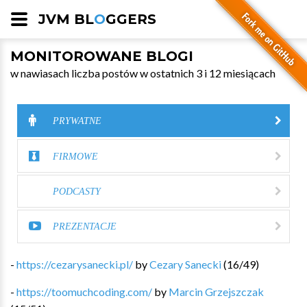
JVM BL
O
GGERS
MONITOROWANE BLOGI
w nawiasach liczba postów w ostatnich 3 i 12 miesiącach
PRYWATNE
FIRMOWE
PODCASTY
PREZENTACJE
-
https://cezarysanecki.pl/
by
Cezary Sanecki
(
16
/
49
)
-
https://toomuchcoding.com/
by
Marcin Grzejszczak