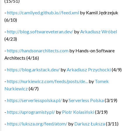
(
15
/
51
)
-
https://camilyed.github.io//feed.xml
by
Kamil Jędrzejuk
(
6
/
10
)
-
http://blog.softwareveteran.dev/
by
Arkadiusz Wróbel
(
4
/
23
)
-
https://handsonarchitects.com
by
Hands-on Software
Architects
(
4
/
16
)
-
https://blog.arkstack.dev/
by
Arkadiusz Przychocki
(
4
/
9
)
-
https://nurkiewicz.com/feeds/posts/de...
by
Tomek
Nurkiewicz
(
4
/
7
)
-
https://serverlesspolska.pl/
by
Serverless Polska
(
3
/
19
)
-
https://uprogramisty.pl/
by
Piotr Kolasiński
(
3
/
19
)
-
https://luksza.org/feed/atom/
by
Dariusz Łuksza
(
3
/
11
)