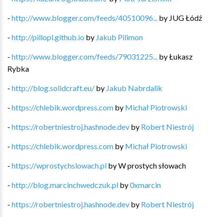
-
http://www.blogger.com/feeds/40510096...
by
JUG Łódź
-
http://pillopl.github.io
by
Jakub Pilimon
-
http://www.blogger.com/feeds/79031225...
by
Łukasz
Rybka
-
http://blog.solidcraft.eu/
by
Jakub Nabrdalik
-
https://chlebik.wordpress.com
by
Michał Piotrowski
-
https://robertniestroj.hashnode.dev
by
Robert Niestrój
-
https://chlebik.wordpress.com
by
Michał Piotrowski
-
https://wprostychslowach.pl
by
W prostych słowach
-
http://blog.marcinchwedczuk.pl
by
0xmarcin
-
https://robertniestroj.hashnode.dev
by
Robert Niestrój