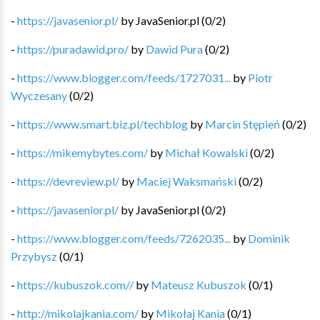
-
https://javasenior.pl/
by
JavaSenior.pl
(
0
/
2
)
-
https://puradawid.pro/
by
Dawid Pura
(
0
/
2
)
-
https://www.blogger.com/feeds/1727031...
by
Piotr
Wyczesany
(
0
/
2
)
-
https://www.smart.biz.pl/techblog
by
Marcin Stępień
(
0
/
2
)
-
https://mikemybytes.com/
by
Michał Kowalski
(
0
/
2
)
-
https://devreview.pl/
by
Maciej Waksmański
(
0
/
2
)
-
https://javasenior.pl/
by
JavaSenior.pl
(
0
/
2
)
-
https://www.blogger.com/feeds/7262035...
by
Dominik
Przybysz
(
0
/
1
)
-
https://kubuszok.com//
by
Mateusz Kubuszok
(
0
/
1
)
-
http://mikolajkania.com/
by
Mikołaj Kania
(
0
/
1
)