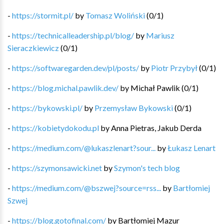
-
https://stormit.pl/
by
Tomasz Woliński
(
0
/
1
)
-
https://technicalleadership.pl/blog/
by
Mariusz
Sieraczkiewicz
(
0
/
1
)
-
https://softwaregarden.dev/pl/posts/
by
Piotr Przybył
(
0
/
1
)
-
https://blog.michal.pawlik.dev/
by
Michał Pawlik
(
0
/
1
)
-
https://bykowski.pl/
by
Przemysław Bykowski
(
0
/
1
)
-
https://kobietydokodu.pl
by
Anna Pietras, Jakub Derda
-
https://medium.com/@lukaszlenart?sour...
by
Łukasz Lenart
-
https://szymonsawicki.net
by
Szymon's tech blog
-
https://medium.com/@bszwej?source=rss...
by
Bartłomiej
Szwej
-
https://blog.gotofinal.com/
by
Bartłomiej Mazur