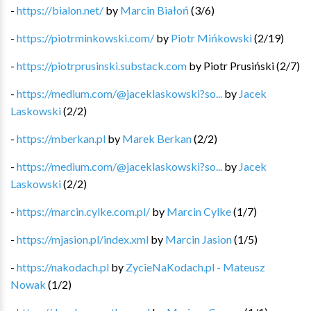
-
https://bialon.net/
by
Marcin Białoń
(
3
/
6
)
-
https://piotrminkowski.com/
by
Piotr Mińkowski
(
2
/
19
)
-
https://piotrprusinski.substack.com
by
Piotr Prusiński
(
2
/
7
)
-
https://medium.com/@jaceklaskowski?so...
by
Jacek
Laskowski
(
2
/
2
)
-
https://mberkan.pl
by
Marek Berkan
(
2
/
2
)
-
https://medium.com/@jaceklaskowski?so...
by
Jacek
Laskowski
(
2
/
2
)
-
https://marcin.cylke.com.pl/
by
Marcin Cylke
(
1
/
7
)
-
https://mjasion.pl/index.xml
by
Marcin Jasion
(
1
/
5
)
-
https://nakodach.pl
by
ZycieNaKodach.pl - Mateusz
Nowak
(
1
/
2
)