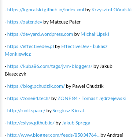
-
https://kgoralski.github.io/index.xml
by
Krzysztof Góralski
-
https://pater.dev
by
Mateusz Pater
-
https://devyard.wordpress.com
by
Michał Lipski
-
https://effectivedev.pl
by
EffectiveDev - Łukasz
Monkiewicz
-
https://kuba86.com/tags/jvm-bloggers/
by
Jakub
Blaszczyk
-
https://blog.pchudzik.com/
by
Paweł Chudzik
-
https://zone84.tech/
by
ZONE 84 - Tomasz Jędrzejewski
-
http://runit.space/
by
Sergiusz Kierat
-
http://cslysy.github.io/
by
Jakub Spręga
-
http://www.blogger.com/feeds/85834764...
by
Andrzej