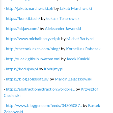
-
http://jakub.marchwicki.pl/
by
Jakub Marchwicki
-
https://konkit.tech/
by
Łukasz Tenerowicz
-
https://akjaw.com/
by
Aleksander Jaworski
-
https://www.michalbartyzel.pl/
by
Michał Bartyzel
-
http://thecookiezen.com/blog/
by
Korneliusz Rabczak
-
http://rucek.github.io/atom.xml
by
Jacek Kunicki
-
https://kodujmy.pl
by
Kodujmy.pl
-
https://blog.solidsoft.pl/
by
Marcin Zajączkowski
-
https://abstractionextraction.wordpre...
by
Krzysztof
Ciesielski
-
http://www.blogger.com/feeds/34305087...
by
Bartek
Zdanowski