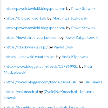
-
http://pawelstawicki.blogspot.com/
by
Paweł Stawicki
-
https://blog.solidsoft.pl/
by
Marcin Zajączkowski
-
http://pawelstawicki.blogspot.com/
by
Paweł Stawicki
-
https://howtotrainyourjava.com
by
Paweł Zajączkowski
-
https://clockworkjava.pl/
by
Paweł Ćwik
-
http://kijanowski.eu/atom.xml
by
Jarek Kijanowski
-
http://www.blogger.com/feeds/11796992...
by
Piotr
Modzelewski
-
https://www.blogger.com/feeds/6436034...
by
Ola Kunysz
-
https://nakodach.pl
by
(Życie)NaKodach.pl - Mateusz
Nowak
-
https://kazuhiro.github.com/
by
Piotr Jarzemski