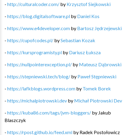
-
http://culturalcoder.com/
by
Krzysztof Siejkowski
-
https://blog.digitalsoftware.pl
by
Daniel Kos
-
https://www.e4developer.com
by
Bartosz Jędrzejewski
-
https://cupofcodes.pl/
by
Sebastian Kozak
-
https://kursprogramisty.pl
by
Dariusz Łuksza
-
https://nullpointerexception.pl/
by
Mateusz Dąbrowski
-
https://stepniewski.tech/blog/
by
Paweł Stępniewski
-
https://lafkblogs.wordpress.com
by
Tomek Borek
-
https://michalpiotrowski.dev
by
Michał Piotrowski Dev
-
https://kuba86.com/tags/jvm-bloggers/
by
Jakub
Blaszczyk
-
https://rpost.github.io/feed.xml
by
Radek Postołowicz