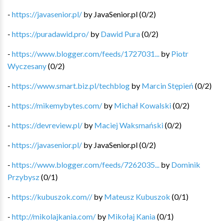
-
https://javasenior.pl/
by
JavaSenior.pl
(
0
/
2
)
-
https://puradawid.pro/
by
Dawid Pura
(
0
/
2
)
-
https://www.blogger.com/feeds/1727031...
by
Piotr
Wyczesany
(
0
/
2
)
-
https://www.smart.biz.pl/techblog
by
Marcin Stępień
(
0
/
2
)
-
https://mikemybytes.com/
by
Michał Kowalski
(
0
/
2
)
-
https://devreview.pl/
by
Maciej Waksmański
(
0
/
2
)
-
https://javasenior.pl/
by
JavaSenior.pl
(
0
/
2
)
-
https://www.blogger.com/feeds/7262035...
by
Dominik
Przybysz
(
0
/
1
)
-
https://kubuszok.com//
by
Mateusz Kubuszok
(
0
/
1
)
-
http://mikolajkania.com/
by
Mikołaj Kania
(
0
/
1
)