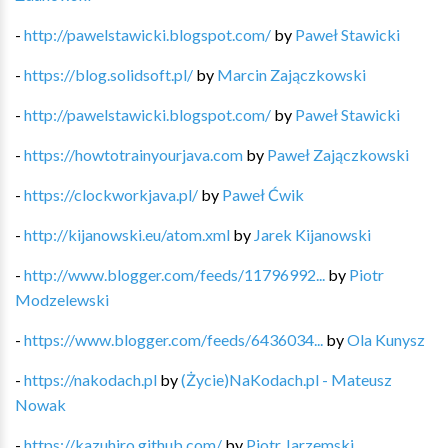
-
http://pawelstawicki.blogspot.com/
by
Paweł Stawicki
-
https://blog.solidsoft.pl/
by
Marcin Zajączkowski
-
http://pawelstawicki.blogspot.com/
by
Paweł Stawicki
-
https://howtotrainyourjava.com
by
Paweł Zajączkowski
-
https://clockworkjava.pl/
by
Paweł Ćwik
-
http://kijanowski.eu/atom.xml
by
Jarek Kijanowski
-
http://www.blogger.com/feeds/11796992...
by
Piotr
Modzelewski
-
https://www.blogger.com/feeds/6436034...
by
Ola Kunysz
-
https://nakodach.pl
by
(Życie)NaKodach.pl - Mateusz
Nowak
-
https://kazuhiro.github.com/
by
Piotr Jarzemski