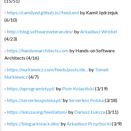
(
15
/
51
)
-
https://camilyed.github.io//feed.xml
by
Kamil Jędrzejuk
(
6
/
10
)
-
http://blog.softwareveteran.dev/
by
Arkadiusz Wróbel
(
4
/
23
)
-
https://handsonarchitects.com
by
Hands-on Software
Architects
(
4
/
16
)
-
https://nurkiewicz.com/feeds/posts/de...
by
Tomek
Nurkiewicz
(
4
/
7
)
-
https://uprogramisty.pl/
by
Piotr Kolasiński
(
3
/
19
)
-
https://serverlesspolska.pl/
by
Serverless Polska
(
3
/
18
)
-
https://luksza.org/feed/atom/
by
Dariusz Łuksza
(
3
/
11
)
-
https://blog.arkstack.dev/
by
Arkadiusz Przychocki
(
3
/
9
)