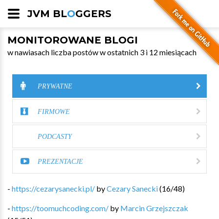
JVM BL
O
GGERS
MONITOROWANE BLOGI
w nawiasach liczba postów w ostatnich 3 i 12 miesiącach
PRYWATNE
FIRMOWE
PODCASTY
PREZENTACJE
-
https://cezarysanecki.pl/
by
Cezary Sanecki
(
16
/
48
)
-
https://toomuchcoding.com/
by
Marcin Grzejszczak