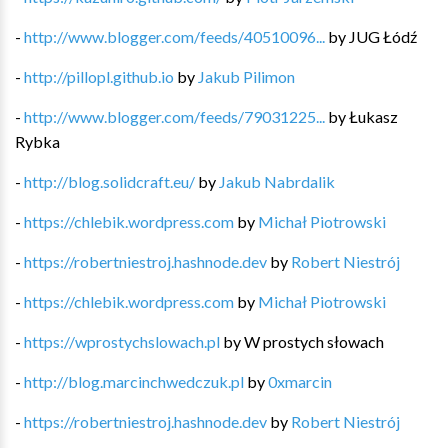
-
http://www.blogger.com/feeds/40510096...
by
JUG Łódź
-
http://pillopl.github.io
by
Jakub Pilimon
-
http://www.blogger.com/feeds/79031225...
by
Łukasz
Rybka
-
http://blog.solidcraft.eu/
by
Jakub Nabrdalik
-
https://chlebik.wordpress.com
by
Michał Piotrowski
-
https://robertniestroj.hashnode.dev
by
Robert Niestrój
-
https://chlebik.wordpress.com
by
Michał Piotrowski
-
https://wprostychslowach.pl
by
W prostych słowach
-
http://blog.marcinchwedczuk.pl
by
0xmarcin
-
https://robertniestroj.hashnode.dev
by
Robert Niestrój