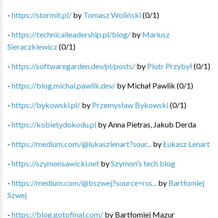
-
https://stormit.pl/
by
Tomasz Woliński
(
0
/
1
)
-
https://technicalleadership.pl/blog/
by
Mariusz
Sieraczkiewicz
(
0
/
1
)
-
https://softwaregarden.dev/pl/posts/
by
Piotr Przybył
(
0
/
1
)
-
https://blog.michal.pawlik.dev/
by
Michał Pawlik
(
0
/
1
)
-
https://bykowski.pl/
by
Przemysław Bykowski
(
0
/
1
)
-
https://kobietydokodu.pl
by
Anna Pietras, Jakub Derda
-
https://medium.com/@lukaszlenart?sour...
by
Łukasz Lenart
-
https://szymonsawicki.net
by
Szymon's tech blog
-
https://medium.com/@bszwej?source=rss...
by
Bartłomiej
Szwej
-
https://blog.gotofinal.com/
by
Bartłomiej Mazur