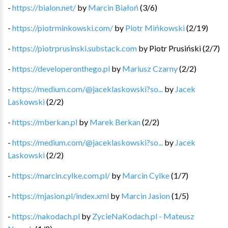
-
https://bialon.net/
by
Marcin Białoń
(
3
/
6
)
-
https://piotrminkowski.com/
by
Piotr Mińkowski
(
2
/
19
)
-
https://piotrprusinski.substack.com
by
Piotr Prusiński
(
2
/
7
)
-
https://developeronthego.pl
by
Mariusz Czarny
(
2
/
2
)
-
https://medium.com/@jaceklaskowski?so...
by
Jacek
Laskowski
(
2
/
2
)
-
https://mberkan.pl
by
Marek Berkan
(
2
/
2
)
-
https://medium.com/@jaceklaskowski?so...
by
Jacek
Laskowski
(
2
/
2
)
-
https://marcin.cylke.com.pl/
by
Marcin Cylke
(
1
/
7
)
-
https://mjasion.pl/index.xml
by
Marcin Jasion
(
1
/
5
)
-
https://nakodach.pl
by
ZycieNaKodach.pl - Mateusz