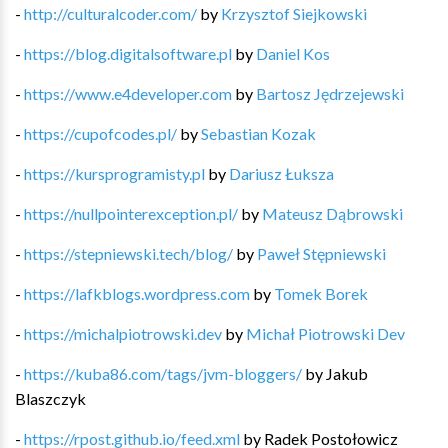
-
http://culturalcoder.com/
by
Krzysztof Siejkowski
-
https://blog.digitalsoftware.pl
by
Daniel Kos
-
https://www.e4developer.com
by
Bartosz Jędrzejewski
-
https://cupofcodes.pl/
by
Sebastian Kozak
-
https://kursprogramisty.pl
by
Dariusz Łuksza
-
https://nullpointerexception.pl/
by
Mateusz Dąbrowski
-
https://stepniewski.tech/blog/
by
Paweł Stępniewski
-
https://lafkblogs.wordpress.com
by
Tomek Borek
-
https://michalpiotrowski.dev
by
Michał Piotrowski Dev
-
https://kuba86.com/tags/jvm-bloggers/
by
Jakub
Blaszczyk
-
https://rpost.github.io/feed.xml
by
Radek Postołowicz