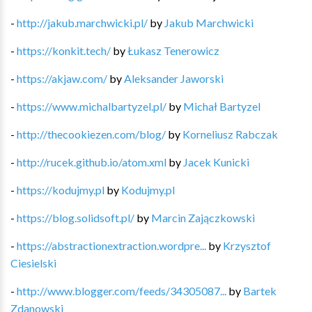
-
http://jakub.marchwicki.pl/
by
Jakub Marchwicki
-
https://konkit.tech/
by
Łukasz Tenerowicz
-
https://akjaw.com/
by
Aleksander Jaworski
-
https://www.michalbartyzel.pl/
by
Michał Bartyzel
-
http://thecookiezen.com/blog/
by
Korneliusz Rabczak
-
http://rucek.github.io/atom.xml
by
Jacek Kunicki
-
https://kodujmy.pl
by
Kodujmy.pl
-
https://blog.solidsoft.pl/
by
Marcin Zajączkowski
-
https://abstractionextraction.wordpre...
by
Krzysztof
Ciesielski
-
http://www.blogger.com/feeds/34305087...
by
Bartek
Zdanowski