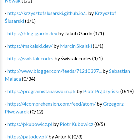
Nowak
(
1
/
2
)
-
https://krzysztofslusarski.github.io/...
by
Krzysztof
Ślusarski
(
1
/
1
)
-
https://blog.jgardo.dev
by
Jakub Gardo
(
1
/
1
)
-
https://mskalski.dev/
by
Marcin Skalski
(
1
/
1
)
-
https://swistak.codes
by
świstak.codes
(
1
/
1
)
-
http://www.blogger.com/feeds/71210397...
by
Sebastian
Malaca
(
0
/
34
)
-
https://programistanaswoim.pl/
by
Piotr Prądzyński
(
0
/
19
)
-
https://4comprehension.com/feed/atom/
by
Grzegorz
Piwowarek
(
0
/
12
)
-
https://pkubowicz.pl
by
Piotr Kubowicz
(
0
/
5
)
-
https://patodev.pl/
by
Artur K
(
0
/
3
)