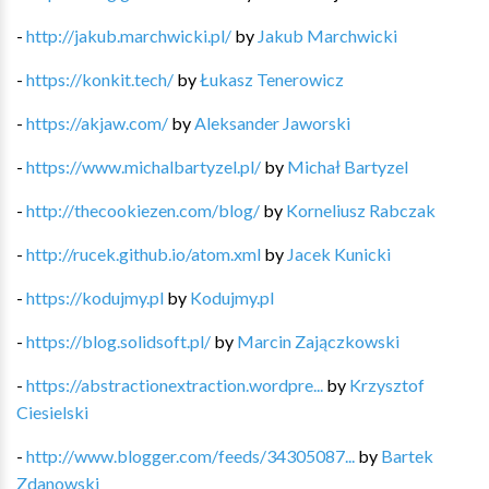
-
http://jakub.marchwicki.pl/
by
Jakub Marchwicki
-
https://konkit.tech/
by
Łukasz Tenerowicz
-
https://akjaw.com/
by
Aleksander Jaworski
-
https://www.michalbartyzel.pl/
by
Michał Bartyzel
-
http://thecookiezen.com/blog/
by
Korneliusz Rabczak
-
http://rucek.github.io/atom.xml
by
Jacek Kunicki
-
https://kodujmy.pl
by
Kodujmy.pl
-
https://blog.solidsoft.pl/
by
Marcin Zajączkowski
-
https://abstractionextraction.wordpre...
by
Krzysztof
Ciesielski
-
http://www.blogger.com/feeds/34305087...
by
Bartek
Zdanowski