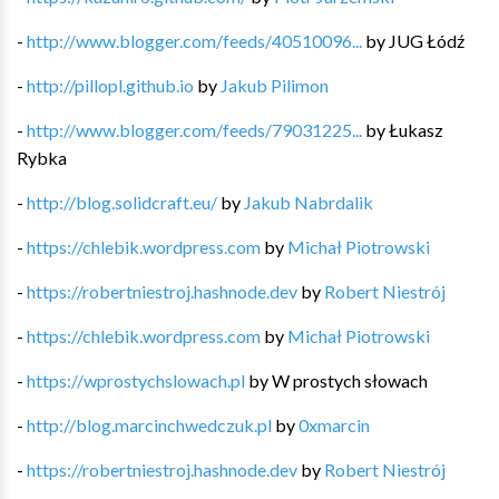
-
http://www.blogger.com/feeds/40510096...
by
JUG Łódź
-
http://pillopl.github.io
by
Jakub Pilimon
-
http://www.blogger.com/feeds/79031225...
by
Łukasz
Rybka
-
http://blog.solidcraft.eu/
by
Jakub Nabrdalik
-
https://chlebik.wordpress.com
by
Michał Piotrowski
-
https://robertniestroj.hashnode.dev
by
Robert Niestrój
-
https://chlebik.wordpress.com
by
Michał Piotrowski
-
https://wprostychslowach.pl
by
W prostych słowach
-
http://blog.marcinchwedczuk.pl
by
0xmarcin
-
https://robertniestroj.hashnode.dev
by
Robert Niestrój