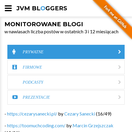
JVM BL
O
GGERS
MONITOROWANE BLOGI
w nawiasach liczba postów w ostatnich 3 i 12 miesiącach
PRYWATNE
FIRMOWE
PODCASTY
PREZENTACJE
-
https://cezarysanecki.pl/
by
Cezary Sanecki
(
16
/
49
)
-
https://toomuchcoding.com/
by
Marcin Grzejszczak