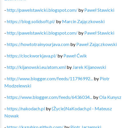
-
http://pawelstawicki.blogspot.com/
by
Paweł Stawicki
-
https://blog.solidsoft.pl/
by
Marcin Zajączkowski
-
http://pawelstawicki.blogspot.com/
by
Paweł Stawicki
-
https://howtotrainyourjava.com
by
Paweł Zajączkowski
-
https://clockworkjava.pl/
by
Paweł Ćwik
-
http://kijanowski.eu/atom.xml
by
Jarek Kijanowski
-
http://www.blogger.com/feeds/11796992...
by
Piotr
Modzelewski
-
https://www.blogger.com/feeds/6436034...
by
Ola Kunysz
-
https://nakodach.pl
by
(Życie)NaKodach.pl - Mateusz
Nowak
-
https://kazuhiro.github.com/
by
Piotr Jarzemski