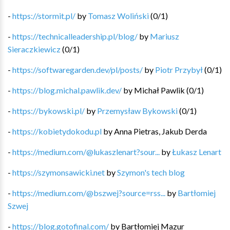
-
https://stormit.pl/
by
Tomasz Woliński
(
0
/
1
)
-
https://technicalleadership.pl/blog/
by
Mariusz
Sieraczkiewicz
(
0
/
1
)
-
https://softwaregarden.dev/pl/posts/
by
Piotr Przybył
(
0
/
1
)
-
https://blog.michal.pawlik.dev/
by
Michał Pawlik
(
0
/
1
)
-
https://bykowski.pl/
by
Przemysław Bykowski
(
0
/
1
)
-
https://kobietydokodu.pl
by
Anna Pietras, Jakub Derda
-
https://medium.com/@lukaszlenart?sour...
by
Łukasz Lenart
-
https://szymonsawicki.net
by
Szymon's tech blog
-
https://medium.com/@bszwej?source=rss...
by
Bartłomiej
Szwej
-
https://blog.gotofinal.com/
by
Bartłomiej Mazur