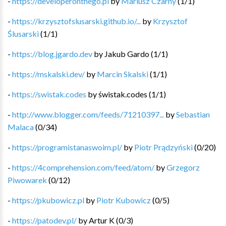
-
https://developeronthego.pl
by
Mariusz Czarny
(
1
/
1
)
-
https://krzysztofslusarski.github.io/...
by
Krzysztof
Ślusarski
(
1
/
1
)
-
https://blog.jgardo.dev
by
Jakub Gardo
(
1
/
1
)
-
https://mskalski.dev/
by
Marcin Skalski
(
1
/
1
)
-
https://swistak.codes
by
świstak.codes
(
1
/
1
)
-
http://www.blogger.com/feeds/71210397...
by
Sebastian
Malaca
(
0
/
34
)
-
https://programistanaswoim.pl/
by
Piotr Prądzyński
(
0
/
20
)
-
https://4comprehension.com/feed/atom/
by
Grzegorz
Piwowarek
(
0
/
12
)
-
https://pkubowicz.pl
by
Piotr Kubowicz
(
0
/
5
)
-
https://patodev.pl/
by
Artur K
(
0
/
3
)