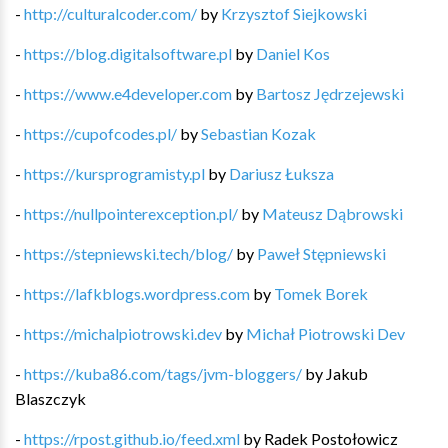
-
http://culturalcoder.com/
by
Krzysztof Siejkowski
-
https://blog.digitalsoftware.pl
by
Daniel Kos
-
https://www.e4developer.com
by
Bartosz Jędrzejewski
-
https://cupofcodes.pl/
by
Sebastian Kozak
-
https://kursprogramisty.pl
by
Dariusz Łuksza
-
https://nullpointerexception.pl/
by
Mateusz Dąbrowski
-
https://stepniewski.tech/blog/
by
Paweł Stępniewski
-
https://lafkblogs.wordpress.com
by
Tomek Borek
-
https://michalpiotrowski.dev
by
Michał Piotrowski Dev
-
https://kuba86.com/tags/jvm-bloggers/
by
Jakub
Blaszczyk
-
https://rpost.github.io/feed.xml
by
Radek Postołowicz