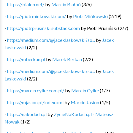
-
https://bialon.net/
by
Marcin Białoń
(
3
/
6
)
-
https://piotrminkowski.com/
by
Piotr Mińkowski
(
2
/
19
)
-
https://piotrprusinski.substack.com
by
Piotr Prusiński
(
2
/
7
)
-
https://medium.com/@jaceklaskowski?so...
by
Jacek
Laskowski
(
2
/
2
)
-
https://mberkan.pl
by
Marek Berkan
(
2
/
2
)
-
https://medium.com/@jaceklaskowski?so...
by
Jacek
Laskowski
(
2
/
2
)
-
https://marcin.cylke.com.pl/
by
Marcin Cylke
(
1
/
7
)
-
https://mjasion.pl/index.xml
by
Marcin Jasion
(
1
/
5
)
-
https://nakodach.pl
by
ZycieNaKodach.pl - Mateusz
Nowak
(
1
/
2
)