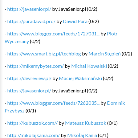
-
https://javasenior.pl/
by
JavaSenior.pl
(
0
/
2
)
-
https://puradawid.pro/
by
Dawid Pura
(
0
/
2
)
-
https://www.blogger.com/feeds/1727031...
by
Piotr
Wyczesany
(
0
/
2
)
-
https://www.smart.biz.pl/techblog
by
Marcin Stępień
(
0
/
2
)
-
https://mikemybytes.com/
by
Michał Kowalski
(
0
/
2
)
-
https://devreview.pl/
by
Maciej Waksmański
(
0
/
2
)
-
https://javasenior.pl/
by
JavaSenior.pl
(
0
/
2
)
-
https://www.blogger.com/feeds/7262035...
by
Dominik
Przybysz
(
0
/
1
)
-
https://kubuszok.com//
by
Mateusz Kubuszok
(
0
/
1
)
-
http://mikolajkania.com/
by
Mikołaj Kania
(
0
/
1
)