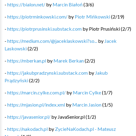
-
https://bialon.net/
by
Marcin Białoń
(
3
/
6
)
-
https://piotrminkowski.com/
by
Piotr Mińkowski
(
2
/
19
)
-
https://piotrprusinski.substack.com
by
Piotr Prusiński
(
2
/
7
)
-
https://medium.com/@jaceklaskowski?so...
by
Jacek
Laskowski
(
2
/
2
)
-
https://mberkan.pl
by
Marek Berkan
(
2
/
2
)
-
https://jakubpradzynski.substack.com
by
Jakub
Prądzyński
(
2
/
2
)
-
https://marcin.cylke.com.pl/
by
Marcin Cylke
(
1
/
7
)
-
https://mjasion.pl/index.xml
by
Marcin Jasion
(
1
/
5
)
-
https://javasenior.pl/
by
JavaSenior.pl
(
1
/
2
)
-
https://nakodach.pl
by
ZycieNaKodach.pl - Mateusz