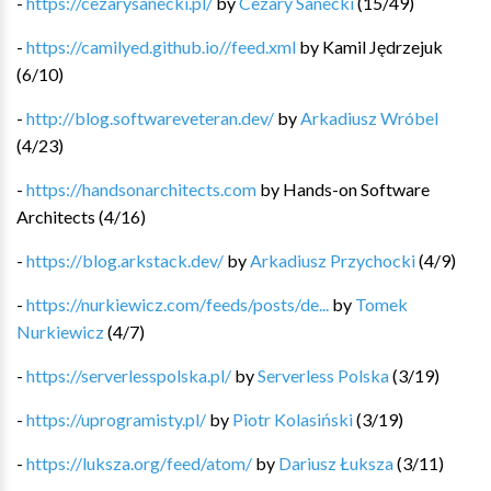
-
https://cezarysanecki.pl/
by
Cezary Sanecki
(
15
/
49
)
-
https://camilyed.github.io//feed.xml
by
Kamil Jędrzejuk
(
6
/
10
)
-
http://blog.softwareveteran.dev/
by
Arkadiusz Wróbel
(
4
/
23
)
-
https://handsonarchitects.com
by
Hands-on Software
Architects
(
4
/
16
)
-
https://blog.arkstack.dev/
by
Arkadiusz Przychocki
(
4
/
9
)
-
https://nurkiewicz.com/feeds/posts/de...
by
Tomek
Nurkiewicz
(
4
/
7
)
-
https://serverlesspolska.pl/
by
Serverless Polska
(
3
/
19
)
-
https://uprogramisty.pl/
by
Piotr Kolasiński
(
3
/
19
)
-
https://luksza.org/feed/atom/
by
Dariusz Łuksza
(
3
/
11
)