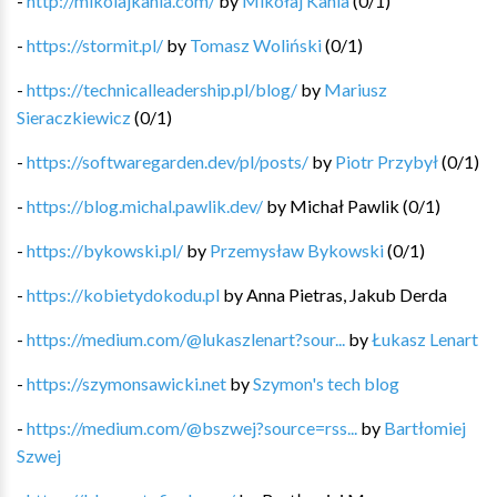
-
http://mikolajkania.com/
by
Mikołaj Kania
(
0
/
1
)
-
https://stormit.pl/
by
Tomasz Woliński
(
0
/
1
)
-
https://technicalleadership.pl/blog/
by
Mariusz
Sieraczkiewicz
(
0
/
1
)
-
https://softwaregarden.dev/pl/posts/
by
Piotr Przybył
(
0
/
1
)
-
https://blog.michal.pawlik.dev/
by
Michał Pawlik
(
0
/
1
)
-
https://bykowski.pl/
by
Przemysław Bykowski
(
0
/
1
)
-
https://kobietydokodu.pl
by
Anna Pietras, Jakub Derda
-
https://medium.com/@lukaszlenart?sour...
by
Łukasz Lenart
-
https://szymonsawicki.net
by
Szymon's tech blog
-
https://medium.com/@bszwej?source=rss...
by
Bartłomiej
Szwej