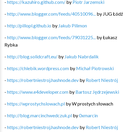
-
https://kazuhiro.github.com/
by
Piotr Jarzemski
-
http://www.blogger.com/feeds/40510096...
by
JUG Łódź
-
http://pillopl.github.io
by
Jakub Pilimon
-
http://www.blogger.com/feeds/79031225...
by
Łukasz
Rybka
-
http://blog.solidcraft.eu/
by
Jakub Nabrdalik
-
https://chlebik.wordpress.com
by
Michał Piotrowski
-
https://robertniestroj.hashnode.dev
by
Robert Niestrój
-
https://www.e4developer.com
by
Bartosz Jędrzejewski
-
https://wprostychslowach.pl
by
W prostych słowach
-
http://blog.marcinchwedczuk.pl
by
0xmarcin
-
https://robertniestroj.hashnode.dev
by
Robert Niestrój