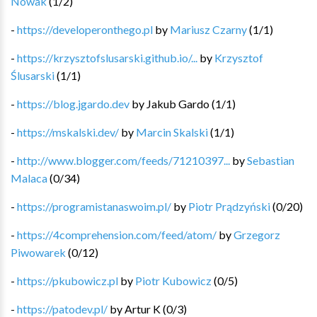
Nowak
(
1
/
2
)
-
https://developeronthego.pl
by
Mariusz Czarny
(
1
/
1
)
-
https://krzysztofslusarski.github.io/...
by
Krzysztof
Ślusarski
(
1
/
1
)
-
https://blog.jgardo.dev
by
Jakub Gardo
(
1
/
1
)
-
https://mskalski.dev/
by
Marcin Skalski
(
1
/
1
)
-
http://www.blogger.com/feeds/71210397...
by
Sebastian
Malaca
(
0
/
34
)
-
https://programistanaswoim.pl/
by
Piotr Prądzyński
(
0
/
20
)
-
https://4comprehension.com/feed/atom/
by
Grzegorz
Piwowarek
(
0
/
12
)
-
https://pkubowicz.pl
by
Piotr Kubowicz
(
0
/
5
)
-
https://patodev.pl/
by
Artur K
(
0
/
3
)