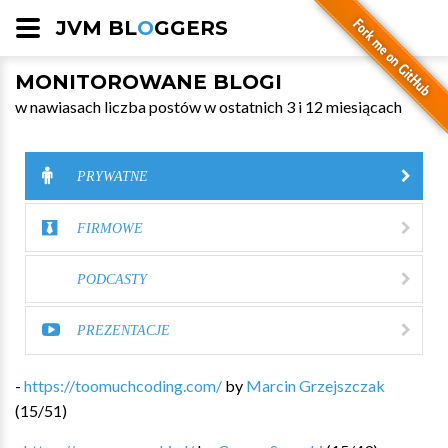
JVM BL
O
GGERS
MONITOROWANE BLOGI
w nawiasach liczba postów w ostatnich 3 i 12 miesiącach
PRYWATNE
FIRMOWE
PODCASTY
PREZENTACJE
-
https://toomuchcoding.com/
by
Marcin Grzejszczak
(
15
/
51
)