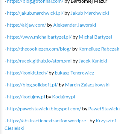
-
https://blog.gotofinal.com/
by
Bartłomiej Mazur
-
http://jakub.marchwicki.pl/
by
Jakub Marchwicki
-
https://akjaw.com/
by
Aleksander Jaworski
-
https://www.michalbartyzel.pl/
by
Michał Bartyzel
-
http://thecookiezen.com/blog/
by
Korneliusz Rabczak
-
http://rucek.github.io/atom.xml
by
Jacek Kunicki
-
https://konkit.tech/
by
Łukasz Tenerowicz
-
https://blog.solidsoft.pl/
by
Marcin Zajączkowski
-
https://kodujmy.pl
by
Kodujmy.pl
-
http://pawelstawicki.blogspot.com/
by
Paweł Stawicki
-
https://abstractionextraction.wordpre...
by
Krzysztof
Ciesielski