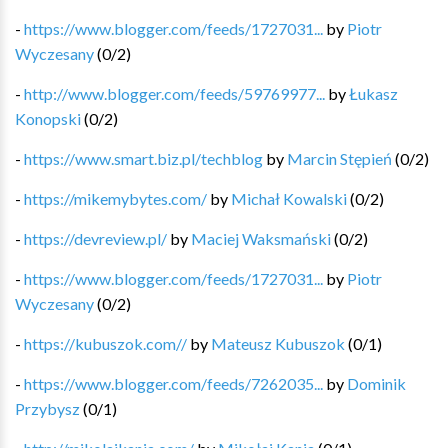
-
https://www.blogger.com/feeds/1727031...
by
Piotr
Wyczesany
(
0
/
2
)
-
http://www.blogger.com/feeds/59769977...
by
Łukasz
Konopski
(
0
/
2
)
-
https://www.smart.biz.pl/techblog
by
Marcin Stępień
(
0
/
2
)
-
https://mikemybytes.com/
by
Michał Kowalski
(
0
/
2
)
-
https://devreview.pl/
by
Maciej Waksmański
(
0
/
2
)
-
https://www.blogger.com/feeds/1727031...
by
Piotr
Wyczesany
(
0
/
2
)
-
https://kubuszok.com//
by
Mateusz Kubuszok
(
0
/
1
)
-
https://www.blogger.com/feeds/7262035...
by
Dominik
Przybysz
(
0
/
1
)