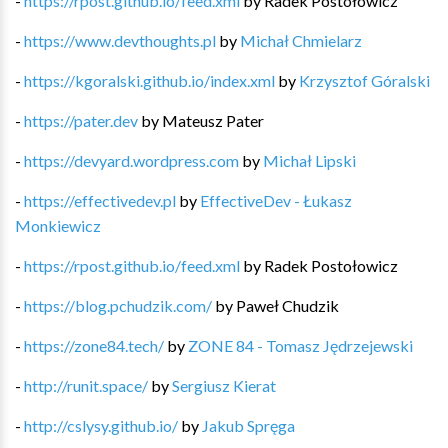
-
https://rpost.github.io/feed.xml
by
Radek Postołowicz
-
https://www.devthoughts.pl
by
Michał Chmielarz
-
https://kgoralski.github.io/index.xml
by
Krzysztof Góralski
-
https://pater.dev
by
Mateusz Pater
-
https://devyard.wordpress.com
by
Michał Lipski
-
https://effectivedev.pl
by
EffectiveDev - Łukasz
Monkiewicz
-
https://rpost.github.io/feed.xml
by
Radek Postołowicz
-
https://blog.pchudzik.com/
by
Paweł Chudzik
-
https://zone84.tech/
by
ZONE 84 - Tomasz Jędrzejewski
-
http://runit.space/
by
Sergiusz Kierat
-
http://cslysy.github.io/
by
Jakub Spręga