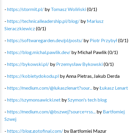
-
https://stormit.pl/
by
Tomasz Woliński
(
0
/
1
)
-
https://technicalleadership.pl/blog/
by
Mariusz
Sieraczkiewicz
(
0
/
1
)
-
https://softwaregarden.dev/pl/posts/
by
Piotr Przybył
(
0
/
1
)
-
https://blog.michal.pawlik.dev/
by
Michał Pawlik
(
0
/
1
)
-
https://bykowski.pl/
by
Przemysław Bykowski
(
0
/
1
)
-
https://kobietydokodu.pl
by
Anna Pietras, Jakub Derda
-
https://medium.com/@lukaszlenart?sour...
by
Łukasz Lenart
-
https://szymonsawicki.net
by
Szymon's tech blog
-
https://medium.com/@bszwej?source=rss...
by
Bartłomiej
Szwej
-
https://blog.gotofinal.com/
by
Bartłomiej Mazur