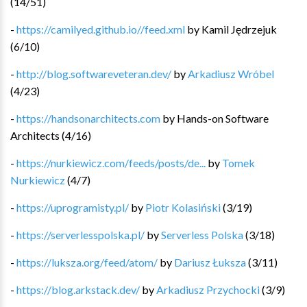
(
14
/
51
)
-
https://camilyed.github.io//feed.xml
by
Kamil Jędrzejuk
(
6
/
10
)
-
http://blog.softwareveteran.dev/
by
Arkadiusz Wróbel
(
4
/
23
)
-
https://handsonarchitects.com
by
Hands-on Software
Architects
(
4
/
16
)
-
https://nurkiewicz.com/feeds/posts/de...
by
Tomek
Nurkiewicz
(
4
/
7
)
-
https://uprogramisty.pl/
by
Piotr Kolasiński
(
3
/
19
)
-
https://serverlesspolska.pl/
by
Serverless Polska
(
3
/
18
)
-
https://luksza.org/feed/atom/
by
Dariusz Łuksza
(
3
/
11
)
-
https://blog.arkstack.dev/
by
Arkadiusz Przychocki
(
3
/
9
)