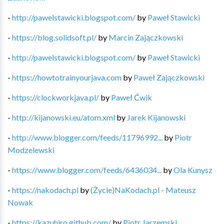
-
http://pawelstawicki.blogspot.com/
by
Paweł Stawicki
-
https://blog.solidsoft.pl/
by
Marcin Zajączkowski
-
http://pawelstawicki.blogspot.com/
by
Paweł Stawicki
-
https://howtotrainyourjava.com
by
Paweł Zajączkowski
-
https://clockworkjava.pl/
by
Paweł Ćwik
-
http://kijanowski.eu/atom.xml
by
Jarek Kijanowski
-
http://www.blogger.com/feeds/11796992...
by
Piotr
Modzelewski
-
https://www.blogger.com/feeds/6436034...
by
Ola Kunysz
-
https://nakodach.pl
by
(Życie)NaKodach.pl - Mateusz
Nowak
-
https://kazuhiro.github.com/
by
Piotr Jarzemski