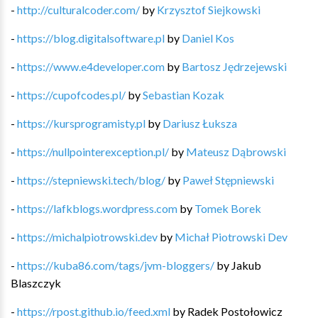
-
http://culturalcoder.com/
by
Krzysztof Siejkowski
-
https://blog.digitalsoftware.pl
by
Daniel Kos
-
https://www.e4developer.com
by
Bartosz Jędrzejewski
-
https://cupofcodes.pl/
by
Sebastian Kozak
-
https://kursprogramisty.pl
by
Dariusz Łuksza
-
https://nullpointerexception.pl/
by
Mateusz Dąbrowski
-
https://stepniewski.tech/blog/
by
Paweł Stępniewski
-
https://lafkblogs.wordpress.com
by
Tomek Borek
-
https://michalpiotrowski.dev
by
Michał Piotrowski Dev
-
https://kuba86.com/tags/jvm-bloggers/
by
Jakub
Blaszczyk
-
https://rpost.github.io/feed.xml
by
Radek Postołowicz