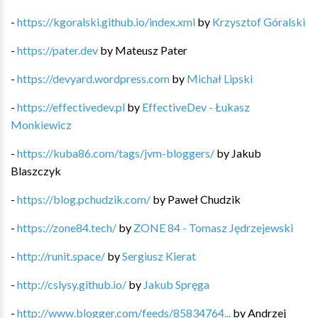
-
https://kgoralski.github.io/index.xml
by
Krzysztof Góralski
-
https://pater.dev
by
Mateusz Pater
-
https://devyard.wordpress.com
by
Michał Lipski
-
https://effectivedev.pl
by
EffectiveDev - Łukasz
Monkiewicz
-
https://kuba86.com/tags/jvm-bloggers/
by
Jakub
Blaszczyk
-
https://blog.pchudzik.com/
by
Paweł Chudzik
-
https://zone84.tech/
by
ZONE 84 - Tomasz Jędrzejewski
-
http://runit.space/
by
Sergiusz Kierat
-
http://cslysy.github.io/
by
Jakub Spręga
-
http://www.blogger.com/feeds/85834764...
by
Andrzej