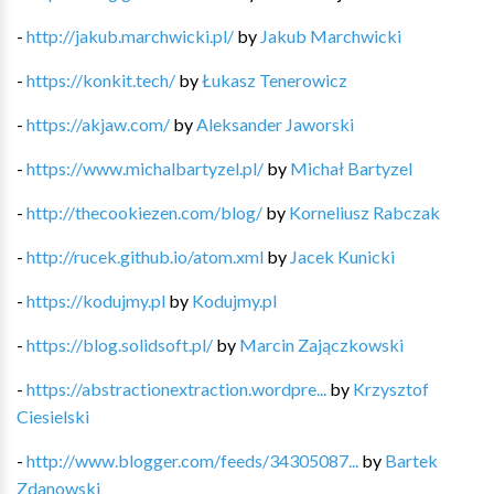
-
http://jakub.marchwicki.pl/
by
Jakub Marchwicki
-
https://konkit.tech/
by
Łukasz Tenerowicz
-
https://akjaw.com/
by
Aleksander Jaworski
-
https://www.michalbartyzel.pl/
by
Michał Bartyzel
-
http://thecookiezen.com/blog/
by
Korneliusz Rabczak
-
http://rucek.github.io/atom.xml
by
Jacek Kunicki
-
https://kodujmy.pl
by
Kodujmy.pl
-
https://blog.solidsoft.pl/
by
Marcin Zajączkowski
-
https://abstractionextraction.wordpre...
by
Krzysztof
Ciesielski
-
http://www.blogger.com/feeds/34305087...
by
Bartek
Zdanowski