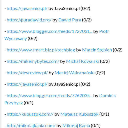
-
https://javasenior.pl/
by
JavaSenior.pl
(
0
/
2
)
-
https://puradawid.pro/
by
Dawid Pura
(
0
/
2
)
-
https://www.blogger.com/feeds/1727031...
by
Piotr
Wyczesany
(
0
/
2
)
-
https://www.smart.biz.pl/techblog
by
Marcin Stępień
(
0
/
2
)
-
https://mikemybytes.com/
by
Michał Kowalski
(
0
/
2
)
-
https://devreview.pl/
by
Maciej Waksmański
(
0
/
2
)
-
https://javasenior.pl/
by
JavaSenior.pl
(
0
/
2
)
-
https://www.blogger.com/feeds/7262035...
by
Dominik
Przybysz
(
0
/
1
)
-
https://kubuszok.com//
by
Mateusz Kubuszok
(
0
/
1
)
-
http://mikolajkania.com/
by
Mikołaj Kania
(
0
/
1
)