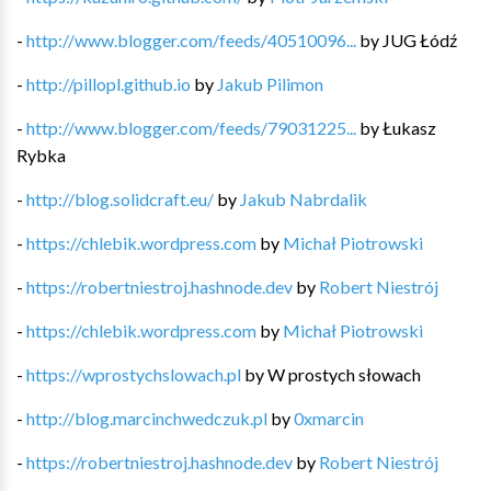
-
http://www.blogger.com/feeds/40510096...
by
JUG Łódź
-
http://pillopl.github.io
by
Jakub Pilimon
-
http://www.blogger.com/feeds/79031225...
by
Łukasz
Rybka
-
http://blog.solidcraft.eu/
by
Jakub Nabrdalik
-
https://chlebik.wordpress.com
by
Michał Piotrowski
-
https://robertniestroj.hashnode.dev
by
Robert Niestrój
-
https://chlebik.wordpress.com
by
Michał Piotrowski
-
https://wprostychslowach.pl
by
W prostych słowach
-
http://blog.marcinchwedczuk.pl
by
0xmarcin
-
https://robertniestroj.hashnode.dev
by
Robert Niestrój