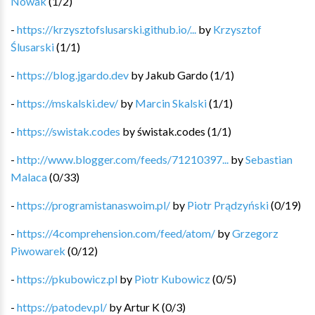
Nowak
(
1
/
2
)
-
https://krzysztofslusarski.github.io/...
by
Krzysztof
Ślusarski
(
1
/
1
)
-
https://blog.jgardo.dev
by
Jakub Gardo
(
1
/
1
)
-
https://mskalski.dev/
by
Marcin Skalski
(
1
/
1
)
-
https://swistak.codes
by
świstak.codes
(
1
/
1
)
-
http://www.blogger.com/feeds/71210397...
by
Sebastian
Malaca
(
0
/
33
)
-
https://programistanaswoim.pl/
by
Piotr Prądzyński
(
0
/
19
)
-
https://4comprehension.com/feed/atom/
by
Grzegorz
Piwowarek
(
0
/
12
)
-
https://pkubowicz.pl
by
Piotr Kubowicz
(
0
/
5
)
-
https://patodev.pl/
by
Artur K
(
0
/
3
)