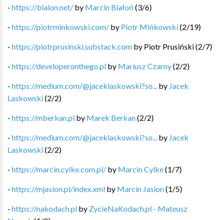
-
https://bialon.net/
by
Marcin Białoń
(
3
/
6
)
-
https://piotrminkowski.com/
by
Piotr Mińkowski
(
2
/
19
)
-
https://piotrprusinski.substack.com
by
Piotr Prusiński
(
2
/
7
)
-
https://developeronthego.pl
by
Mariusz Czarny
(
2
/
2
)
-
https://medium.com/@jaceklaskowski?so...
by
Jacek
Laskowski
(
2
/
2
)
-
https://mberkan.pl
by
Marek Berkan
(
2
/
2
)
-
https://medium.com/@jaceklaskowski?so...
by
Jacek
Laskowski
(
2
/
2
)
-
https://marcin.cylke.com.pl/
by
Marcin Cylke
(
1
/
7
)
-
https://mjasion.pl/index.xml
by
Marcin Jasion
(
1
/
5
)
-
https://nakodach.pl
by
ZycieNaKodach.pl - Mateusz