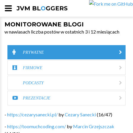
JVM BL
O
GGERS
MONITOROWANE BLOGI
w nawiasach liczba postów w ostatnich 3 i 12 miesiącach
PRYWATNE
FIRMOWE
PODCASTY
PREZENTACJE
-
https://cezarysanecki.pl/
by
Cezary Sanecki
(
16
/
47
)
-
https://toomuchcoding.com/
by
Marcin Grzejszczak