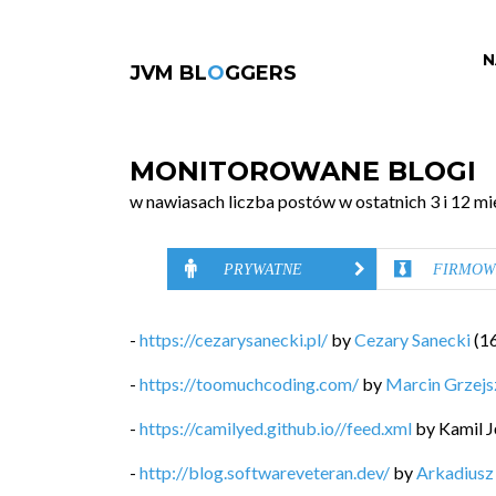
N
JVM BL
O
GGERS
MONITOROWANE BLOGI
w nawiasach liczba postów w ostatnich 3 i 12 mi
PRYWATNE
FIRMOW
-
https://cezarysanecki.pl/
by
Cezary Sanecki
(
1
-
https://toomuchcoding.com/
by
Marcin Grzej
-
https://camilyed.github.io//feed.xml
by
Kamil J
-
http://blog.softwareveteran.dev/
by
Arkadiusz