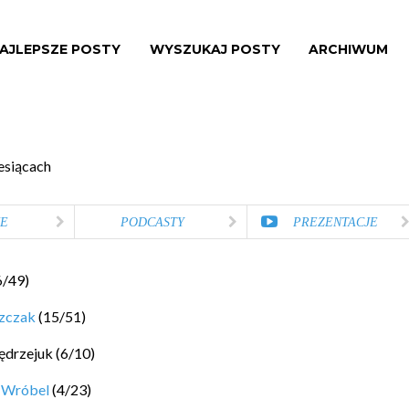
AJLEPSZE POSTY
WYSZUKAJ POSTY
ARCHIWUM
esiącach
E
PODCASTY
PREZENTACJE
6
/
49
)
szczak
(
15
/
51
)
ędrzejuk
(
6
/
10
)
 Wróbel
(
4
/
23
)