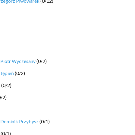
rzegorz Piwowarek
(
0
/
12
)
y
Piotr Wyczesany
(
0
/
2
)
Stępień
(
0
/
2
)
i
(
0
/
2
)
0
/
2
)
y
Dominik Przybysz
(
0
/
1
)
(
0
/
1
)