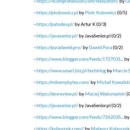
-
https://4comprehension.com/feed/atom/
by
G
-
https://pkubowicz.pl
by
Piotr Kubowicz
(
0
/
5
)
-
https://patodev.pl/
by
Artur K
(
0
/
3
)
-
https://javasenior.pl/
by
JavaSenior.pl
(
0
/
2
)
-
https://puradawid.pro/
by
Dawid Pura
(
0
/
2
)
-
https://www.blogger.com/feeds/1727031...
b
-
https://www.smart.biz.pl/techblog
by
Marcin 
-
https://mikemybytes.com/
by
Michał Kowalsk
-
https://devreview.pl/
by
Maciej Waksmański
(
-
https://javasenior.pl/
by
JavaSenior.pl
(
0
/
2
)
-
https://www.blogger.com/feeds/7262035...
b
-
https://kubuszok.com//
by
Mateusz Kubuszok