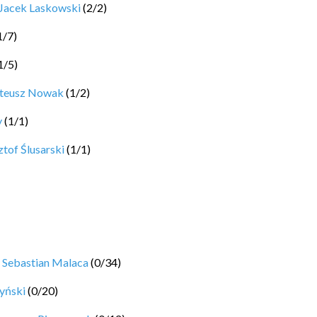
Jacek Laskowski
(
2
/
2
)
1
/
7
)
1
/
5
)
ateusz Nowak
(
1
/
2
)
y
(
1
/
1
)
tof Ślusarski
(
1
/
1
)
y
Sebastian Malaca
(
0
/
34
)
yński
(
0
/
20
)