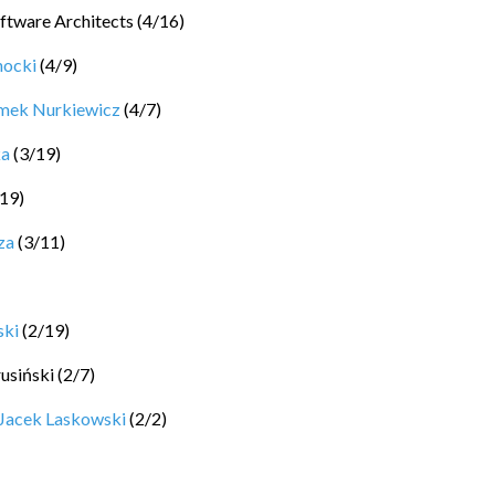
ftware Architects
(
4
/
16
)
hocki
(
4
/
9
)
mek Nurkiewicz
(
4
/
7
)
ka
(
3
/
19
)
19
)
za
(
3
/
11
)
ski
(
2
/
19
)
rusiński
(
2
/
7
)
Jacek Laskowski
(
2
/
2
)