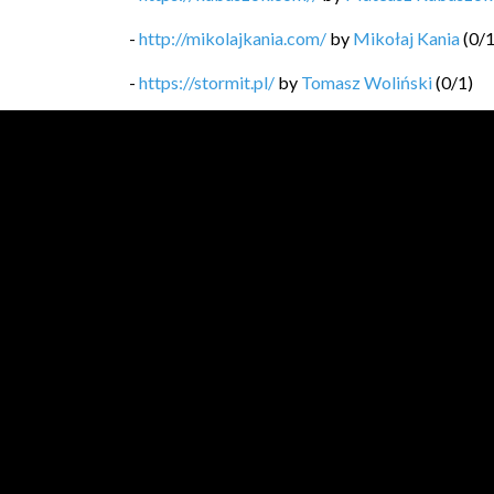
-
http://mikolajkania.com/
by
Mikołaj Kania
(
0
/
-
https://stormit.pl/
by
Tomasz Woliński
(
0
/
1
)
-
https://technicalleadership.pl/blog/
by
Mariusz
-
https://softwaregarden.dev/pl/posts/
by
Piotr 
-
https://blog.michal.pawlik.dev/
by
Michał Pawl
-
https://bykowski.pl/
by
Przemysław Bykowski
-
https://kobietydokodu.pl
by
Anna Pietras, Jak