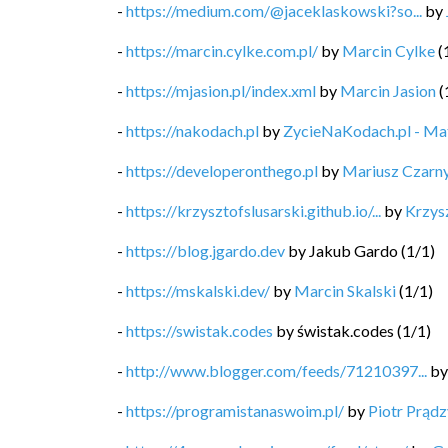
-
https://medium.com/@jaceklaskowski?so...
by
-
https://marcin.cylke.com.pl/
by
Marcin Cylke
(
-
https://mjasion.pl/index.xml
by
Marcin Jasion
(
-
https://nakodach.pl
by
ZycieNaKodach.pl - M
-
https://developeronthego.pl
by
Mariusz Czarn
-
https://krzysztofslusarski.github.io/...
by
Krzysz
-
https://blog.jgardo.dev
by
Jakub Gardo
(
1
/
1
)
-
https://mskalski.dev/
by
Marcin Skalski
(
1
/
1
)
-
https://swistak.codes
by
świstak.codes
(
1
/
1
)
-
http://www.blogger.com/feeds/71210397...
b
-
https://programistanaswoim.pl/
by
Piotr Prądz