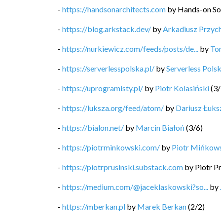
-
https://handsonarchitects.com
by
Hands-on So
-
https://blog.arkstack.dev/
by
Arkadiusz Przyc
-
https://nurkiewicz.com/feeds/posts/de...
by
To
-
https://serverlesspolska.pl/
by
Serverless Pols
-
https://uprogramisty.pl/
by
Piotr Kolasiński
(
3
/
-
https://luksza.org/feed/atom/
by
Dariusz Łuks
-
https://bialon.net/
by
Marcin Białoń
(
3
/
6
)
-
https://piotrminkowski.com/
by
Piotr Mińkow
-
https://piotrprusinski.substack.com
by
Piotr P
-
https://medium.com/@jaceklaskowski?so...
by
-
https://mberkan.pl
by
Marek Berkan
(
2
/
2
)