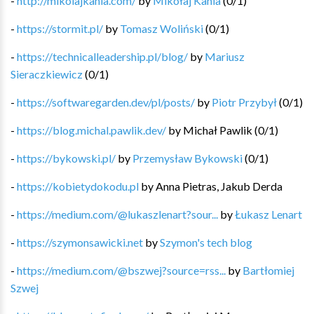
-
http://mikolajkania.com/
by
Mikołaj Kania
(
0
/
1
)
-
https://stormit.pl/
by
Tomasz Woliński
(
0
/
1
)
-
https://technicalleadership.pl/blog/
by
Mariusz
Sieraczkiewicz
(
0
/
1
)
-
https://softwaregarden.dev/pl/posts/
by
Piotr Przybył
(
0
/
1
)
-
https://blog.michal.pawlik.dev/
by
Michał Pawlik
(
0
/
1
)
-
https://bykowski.pl/
by
Przemysław Bykowski
(
0
/
1
)
-
https://kobietydokodu.pl
by
Anna Pietras, Jakub Derda
-
https://medium.com/@lukaszlenart?sour...
by
Łukasz Lenart
-
https://szymonsawicki.net
by
Szymon's tech blog
-
https://medium.com/@bszwej?source=rss...
by
Bartłomiej
Szwej