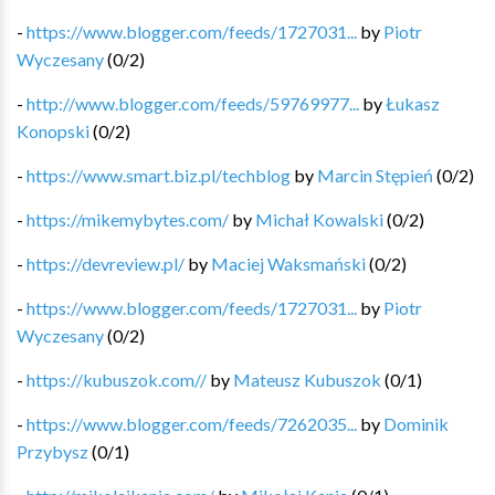
-
https://www.blogger.com/feeds/1727031...
by
Piotr
Wyczesany
(
0
/
2
)
-
http://www.blogger.com/feeds/59769977...
by
Łukasz
Konopski
(
0
/
2
)
-
https://www.smart.biz.pl/techblog
by
Marcin Stępień
(
0
/
2
)
-
https://mikemybytes.com/
by
Michał Kowalski
(
0
/
2
)
-
https://devreview.pl/
by
Maciej Waksmański
(
0
/
2
)
-
https://www.blogger.com/feeds/1727031...
by
Piotr
Wyczesany
(
0
/
2
)
-
https://kubuszok.com//
by
Mateusz Kubuszok
(
0
/
1
)
-
https://www.blogger.com/feeds/7262035...
by
Dominik
Przybysz
(
0
/
1
)