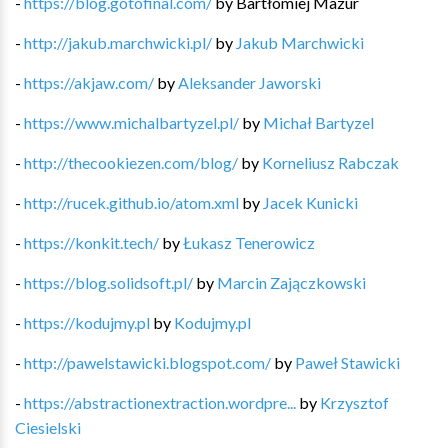
-
https://blog.gotofinal.com/
by
Bartłomiej Mazur
-
http://jakub.marchwicki.pl/
by
Jakub Marchwicki
-
https://akjaw.com/
by
Aleksander Jaworski
-
https://www.michalbartyzel.pl/
by
Michał Bartyzel
-
http://thecookiezen.com/blog/
by
Korneliusz Rabczak
-
http://rucek.github.io/atom.xml
by
Jacek Kunicki
-
https://konkit.tech/
by
Łukasz Tenerowicz
-
https://blog.solidsoft.pl/
by
Marcin Zajączkowski
-
https://kodujmy.pl
by
Kodujmy.pl
-
http://pawelstawicki.blogspot.com/
by
Paweł Stawicki
-
https://abstractionextraction.wordpre...
by
Krzysztof
Ciesielski