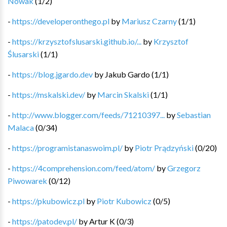
Nowak
(
1
/
2
)
-
https://developeronthego.pl
by
Mariusz Czarny
(
1
/
1
)
-
https://krzysztofslusarski.github.io/...
by
Krzysztof
Ślusarski
(
1
/
1
)
-
https://blog.jgardo.dev
by
Jakub Gardo
(
1
/
1
)
-
https://mskalski.dev/
by
Marcin Skalski
(
1
/
1
)
-
http://www.blogger.com/feeds/71210397...
by
Sebastian
Malaca
(
0
/
34
)
-
https://programistanaswoim.pl/
by
Piotr Prądzyński
(
0
/
20
)
-
https://4comprehension.com/feed/atom/
by
Grzegorz
Piwowarek
(
0
/
12
)
-
https://pkubowicz.pl
by
Piotr Kubowicz
(
0
/
5
)
-
https://patodev.pl/
by
Artur K
(
0
/
3
)