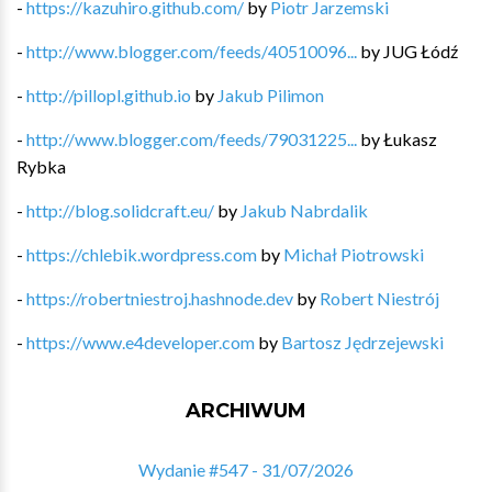
-
https://kazuhiro.github.com/
by
Piotr Jarzemski
-
http://www.blogger.com/feeds/40510096...
by
JUG Łódź
-
http://pillopl.github.io
by
Jakub Pilimon
-
http://www.blogger.com/feeds/79031225...
by
Łukasz
Rybka
-
http://blog.solidcraft.eu/
by
Jakub Nabrdalik
-
https://chlebik.wordpress.com
by
Michał Piotrowski
-
https://robertniestroj.hashnode.dev
by
Robert Niestrój
-
https://www.e4developer.com
by
Bartosz Jędrzejewski
ARCHIWUM
Wydanie #547 - 31/07/2026