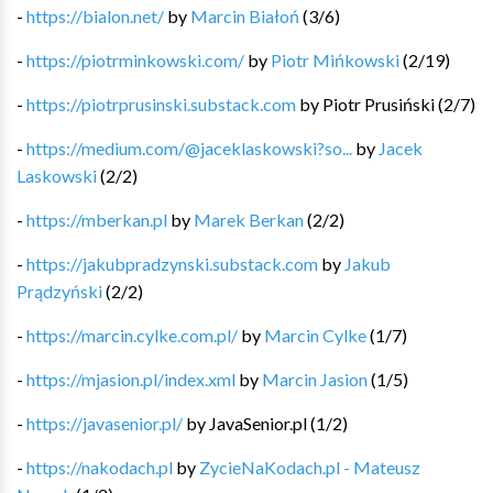
-
https://bialon.net/
by
Marcin Białoń
(
3
/
6
)
-
https://piotrminkowski.com/
by
Piotr Mińkowski
(
2
/
19
)
-
https://piotrprusinski.substack.com
by
Piotr Prusiński
(
2
/
7
)
-
https://medium.com/@jaceklaskowski?so...
by
Jacek
Laskowski
(
2
/
2
)
-
https://mberkan.pl
by
Marek Berkan
(
2
/
2
)
-
https://jakubpradzynski.substack.com
by
Jakub
Prądzyński
(
2
/
2
)
-
https://marcin.cylke.com.pl/
by
Marcin Cylke
(
1
/
7
)
-
https://mjasion.pl/index.xml
by
Marcin Jasion
(
1
/
5
)
-
https://javasenior.pl/
by
JavaSenior.pl
(
1
/
2
)
-
https://nakodach.pl
by
ZycieNaKodach.pl - Mateusz