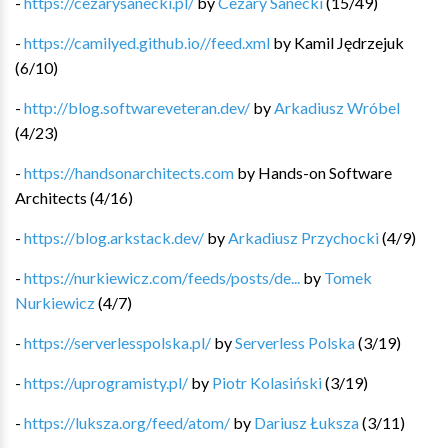
-
https://cezarysanecki.pl/
by
Cezary Sanecki
(
15
/
49
)
-
https://camilyed.github.io//feed.xml
by
Kamil Jędrzejuk
(
6
/
10
)
-
http://blog.softwareveteran.dev/
by
Arkadiusz Wróbel
(
4
/
23
)
-
https://handsonarchitects.com
by
Hands-on Software
Architects
(
4
/
16
)
-
https://blog.arkstack.dev/
by
Arkadiusz Przychocki
(
4
/
9
)
-
https://nurkiewicz.com/feeds/posts/de...
by
Tomek
Nurkiewicz
(
4
/
7
)
-
https://serverlesspolska.pl/
by
Serverless Polska
(
3
/
19
)
-
https://uprogramisty.pl/
by
Piotr Kolasiński
(
3
/
19
)
-
https://luksza.org/feed/atom/
by
Dariusz Łuksza
(
3
/
11
)