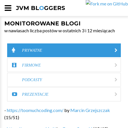
JVM BL
O
GGERS
MONITOROWANE BLOGI
w nawiasach liczba postów w ostatnich 3 i 12 miesiącach
PRYWATNE
FIRMOWE
PODCASTY
PREZENTACJE
-
https://toomuchcoding.com/
by
Marcin Grzejszczak
(
15
/
51
)