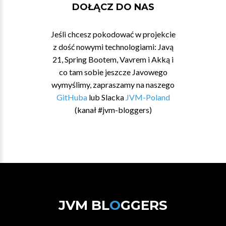
DOŁĄCZ DO NAS
Jeśli chcesz pokodować w projekcie
z dość nowymi technologiami: Javą
21, Spring Bootem, Vavrem i Akką i
co tam sobie jeszcze Javowego
wymyślimy, zapraszamy na naszego
GitHuba
lub Slacka
JVM-Poland
(kanał #jvm-bloggers)
JVM BL
O
GGERS