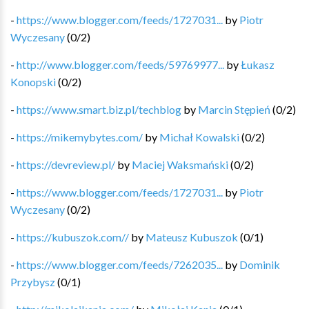
-
https://www.blogger.com/feeds/1727031...
by
Piotr
Wyczesany
(
0
/
2
)
-
http://www.blogger.com/feeds/59769977...
by
Łukasz
Konopski
(
0
/
2
)
-
https://www.smart.biz.pl/techblog
by
Marcin Stępień
(
0
/
2
)
-
https://mikemybytes.com/
by
Michał Kowalski
(
0
/
2
)
-
https://devreview.pl/
by
Maciej Waksmański
(
0
/
2
)
-
https://www.blogger.com/feeds/1727031...
by
Piotr
Wyczesany
(
0
/
2
)
-
https://kubuszok.com//
by
Mateusz Kubuszok
(
0
/
1
)
-
https://www.blogger.com/feeds/7262035...
by
Dominik
Przybysz
(
0
/
1
)