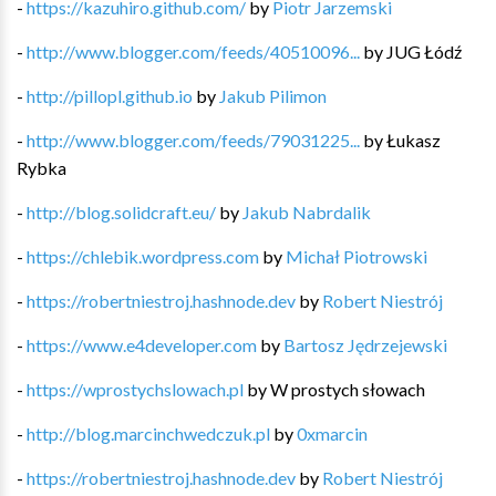
-
https://kazuhiro.github.com/
by
Piotr Jarzemski
-
http://www.blogger.com/feeds/40510096...
by
JUG Łódź
-
http://pillopl.github.io
by
Jakub Pilimon
-
http://www.blogger.com/feeds/79031225...
by
Łukasz
Rybka
-
http://blog.solidcraft.eu/
by
Jakub Nabrdalik
-
https://chlebik.wordpress.com
by
Michał Piotrowski
-
https://robertniestroj.hashnode.dev
by
Robert Niestrój
-
https://www.e4developer.com
by
Bartosz Jędrzejewski
-
https://wprostychslowach.pl
by
W prostych słowach
-
http://blog.marcinchwedczuk.pl
by
0xmarcin
-
https://robertniestroj.hashnode.dev
by
Robert Niestrój