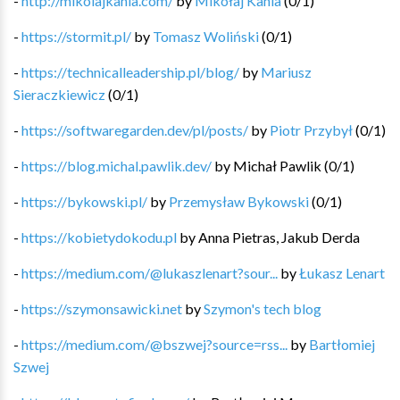
-
http://mikolajkania.com/
by
Mikołaj Kania
(
0
/
1
)
-
https://stormit.pl/
by
Tomasz Woliński
(
0
/
1
)
-
https://technicalleadership.pl/blog/
by
Mariusz
Sieraczkiewicz
(
0
/
1
)
-
https://softwaregarden.dev/pl/posts/
by
Piotr Przybył
(
0
/
1
)
-
https://blog.michal.pawlik.dev/
by
Michał Pawlik
(
0
/
1
)
-
https://bykowski.pl/
by
Przemysław Bykowski
(
0
/
1
)
-
https://kobietydokodu.pl
by
Anna Pietras, Jakub Derda
-
https://medium.com/@lukaszlenart?sour...
by
Łukasz Lenart
-
https://szymonsawicki.net
by
Szymon's tech blog
-
https://medium.com/@bszwej?source=rss...
by
Bartłomiej
Szwej