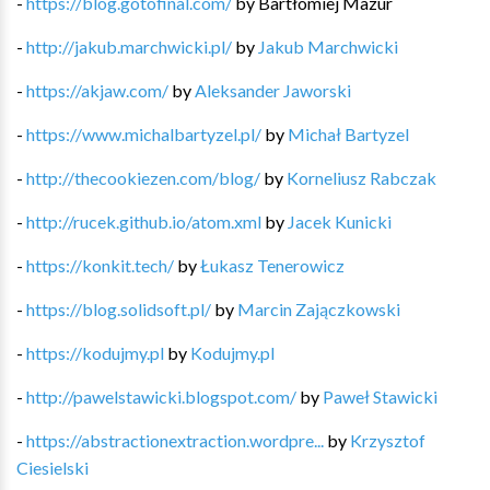
-
https://blog.gotofinal.com/
by
Bartłomiej Mazur
-
http://jakub.marchwicki.pl/
by
Jakub Marchwicki
-
https://akjaw.com/
by
Aleksander Jaworski
-
https://www.michalbartyzel.pl/
by
Michał Bartyzel
-
http://thecookiezen.com/blog/
by
Korneliusz Rabczak
-
http://rucek.github.io/atom.xml
by
Jacek Kunicki
-
https://konkit.tech/
by
Łukasz Tenerowicz
-
https://blog.solidsoft.pl/
by
Marcin Zajączkowski
-
https://kodujmy.pl
by
Kodujmy.pl
-
http://pawelstawicki.blogspot.com/
by
Paweł Stawicki
-
https://abstractionextraction.wordpre...
by
Krzysztof
Ciesielski