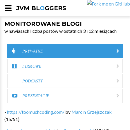
JVM BL
O
GGERS
MONITOROWANE BLOGI
w nawiasach liczba postów w ostatnich 3 i 12 miesiącach
PRYWATNE
FIRMOWE
PODCASTY
PREZENTACJE
-
https://toomuchcoding.com/
by
Marcin Grzejszczak
(
15
/
51
)