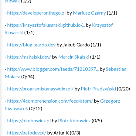
Nowak
(
1
/
2
)
-
https://developeronthego.pl
by
Mariusz Czarny
(
1
/
1
)
-
https://krzysztofslusarski.github.io/...
by
Krzysztof
Ślusarski
(
1
/
1
)
-
https://blog.jgardo.dev
by
Jakub Gardo
(
1
/
1
)
-
https://mskalski.dev/
by
Marcin Skalski
(
1
/
1
)
-
http://www.blogger.com/feeds/71210397...
by
Sebastian
Malaca
(
0
/
34
)
-
https://programistanaswoim.pl/
by
Piotr Prądzyński
(
0
/
20
)
-
https://4comprehension.com/feed/atom/
by
Grzegorz
Piwowarek
(
0
/
12
)
-
https://pkubowicz.pl
by
Piotr Kubowicz
(
0
/
5
)
-
https://patodev.pl/
by
Artur K
(
0
/
3
)