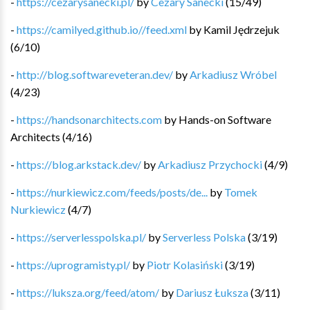
-
https://cezarysanecki.pl/
by
Cezary Sanecki
(
15
/
49
)
-
https://camilyed.github.io//feed.xml
by
Kamil Jędrzejuk
(
6
/
10
)
-
http://blog.softwareveteran.dev/
by
Arkadiusz Wróbel
(
4
/
23
)
-
https://handsonarchitects.com
by
Hands-on Software
Architects
(
4
/
16
)
-
https://blog.arkstack.dev/
by
Arkadiusz Przychocki
(
4
/
9
)
-
https://nurkiewicz.com/feeds/posts/de...
by
Tomek
Nurkiewicz
(
4
/
7
)
-
https://serverlesspolska.pl/
by
Serverless Polska
(
3
/
19
)
-
https://uprogramisty.pl/
by
Piotr Kolasiński
(
3
/
19
)
-
https://luksza.org/feed/atom/
by
Dariusz Łuksza
(
3
/
11
)