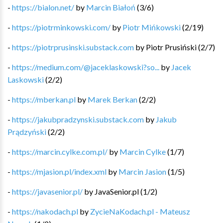
-
https://bialon.net/
by
Marcin Białoń
(
3
/
6
)
-
https://piotrminkowski.com/
by
Piotr Mińkowski
(
2
/
19
)
-
https://piotrprusinski.substack.com
by
Piotr Prusiński
(
2
/
7
)
-
https://medium.com/@jaceklaskowski?so...
by
Jacek
Laskowski
(
2
/
2
)
-
https://mberkan.pl
by
Marek Berkan
(
2
/
2
)
-
https://jakubpradzynski.substack.com
by
Jakub
Prądzyński
(
2
/
2
)
-
https://marcin.cylke.com.pl/
by
Marcin Cylke
(
1
/
7
)
-
https://mjasion.pl/index.xml
by
Marcin Jasion
(
1
/
5
)
-
https://javasenior.pl/
by
JavaSenior.pl
(
1
/
2
)
-
https://nakodach.pl
by
ZycieNaKodach.pl - Mateusz