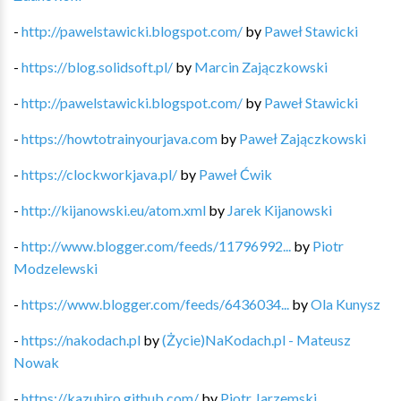
-
http://pawelstawicki.blogspot.com/
by
Paweł Stawicki
-
https://blog.solidsoft.pl/
by
Marcin Zajączkowski
-
http://pawelstawicki.blogspot.com/
by
Paweł Stawicki
-
https://howtotrainyourjava.com
by
Paweł Zajączkowski
-
https://clockworkjava.pl/
by
Paweł Ćwik
-
http://kijanowski.eu/atom.xml
by
Jarek Kijanowski
-
http://www.blogger.com/feeds/11796992...
by
Piotr
Modzelewski
-
https://www.blogger.com/feeds/6436034...
by
Ola Kunysz
-
https://nakodach.pl
by
(Życie)NaKodach.pl - Mateusz
Nowak
-
https://kazuhiro.github.com/
by
Piotr Jarzemski