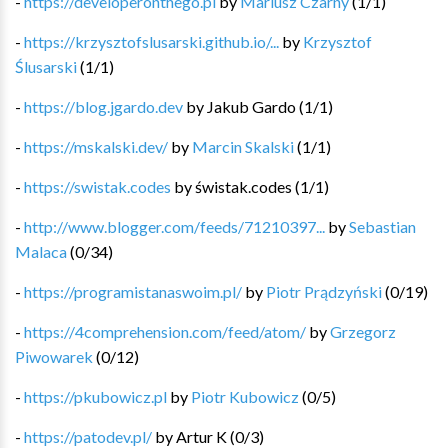
-
https://developeronthego.pl
by
Mariusz Czarny
(
1
/
1
)
-
https://krzysztofslusarski.github.io/...
by
Krzysztof
Ślusarski
(
1
/
1
)
-
https://blog.jgardo.dev
by
Jakub Gardo
(
1
/
1
)
-
https://mskalski.dev/
by
Marcin Skalski
(
1
/
1
)
-
https://swistak.codes
by
świstak.codes
(
1
/
1
)
-
http://www.blogger.com/feeds/71210397...
by
Sebastian
Malaca
(
0
/
34
)
-
https://programistanaswoim.pl/
by
Piotr Prądzyński
(
0
/
19
)
-
https://4comprehension.com/feed/atom/
by
Grzegorz
Piwowarek
(
0
/
12
)
-
https://pkubowicz.pl
by
Piotr Kubowicz
(
0
/
5
)
-
https://patodev.pl/
by
Artur K
(
0
/
3
)