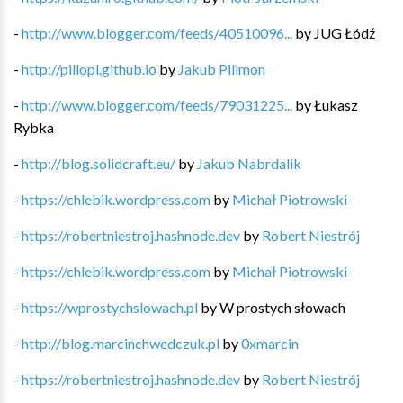
-
http://www.blogger.com/feeds/40510096...
by
JUG Łódź
-
http://pillopl.github.io
by
Jakub Pilimon
-
http://www.blogger.com/feeds/79031225...
by
Łukasz
Rybka
-
http://blog.solidcraft.eu/
by
Jakub Nabrdalik
-
https://chlebik.wordpress.com
by
Michał Piotrowski
-
https://robertniestroj.hashnode.dev
by
Robert Niestrój
-
https://chlebik.wordpress.com
by
Michał Piotrowski
-
https://wprostychslowach.pl
by
W prostych słowach
-
http://blog.marcinchwedczuk.pl
by
0xmarcin
-
https://robertniestroj.hashnode.dev
by
Robert Niestrój