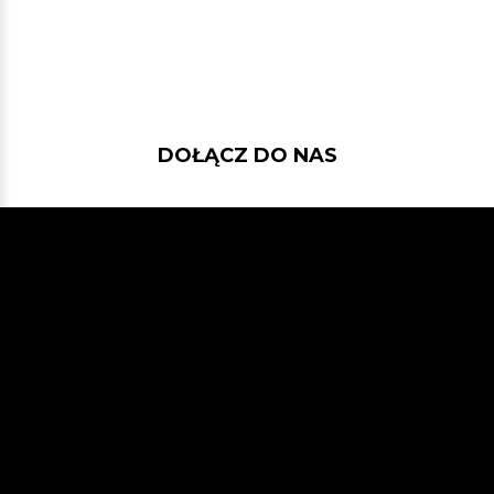
DOŁĄCZ DO NAS
Jeśli chcesz pokodować w projekcie
z dość nowymi technologiami: Javą
21, Spring Bootem, Vavrem i Akką i
co tam sobie jeszcze Javowego
wymyślimy, zapraszamy na naszego
GitHuba
lub Slacka
JVM-Poland
(kanał #jvm-bloggers)