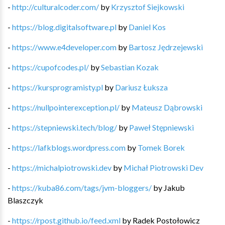
-
http://culturalcoder.com/
by
Krzysztof Siejkowski
-
https://blog.digitalsoftware.pl
by
Daniel Kos
-
https://www.e4developer.com
by
Bartosz Jędrzejewski
-
https://cupofcodes.pl/
by
Sebastian Kozak
-
https://kursprogramisty.pl
by
Dariusz Łuksza
-
https://nullpointerexception.pl/
by
Mateusz Dąbrowski
-
https://stepniewski.tech/blog/
by
Paweł Stępniewski
-
https://lafkblogs.wordpress.com
by
Tomek Borek
-
https://michalpiotrowski.dev
by
Michał Piotrowski Dev
-
https://kuba86.com/tags/jvm-bloggers/
by
Jakub
Blaszczyk
-
https://rpost.github.io/feed.xml
by
Radek Postołowicz