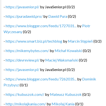
-
https://javasenior.pl/
by
JavaSenior.pl
(
0
/
2
)
-
https://puradawid.pro/
by
Dawid Pura
(
0
/
2
)
-
https://www.blogger.com/feeds/1727031...
by
Piotr
Wyczesany
(
0
/
2
)
-
https://www.smart.biz.pl/techblog
by
Marcin Stępień
(
0
/
2
)
-
https://mikemybytes.com/
by
Michał Kowalski
(
0
/
2
)
-
https://devreview.pl/
by
Maciej Waksmański
(
0
/
2
)
-
https://javasenior.pl/
by
JavaSenior.pl
(
0
/
2
)
-
https://www.blogger.com/feeds/7262035...
by
Dominik
Przybysz
(
0
/
1
)
-
https://kubuszok.com//
by
Mateusz Kubuszok
(
0
/
1
)
-
http://mikolajkania.com/
by
Mikołaj Kania
(
0
/
1
)