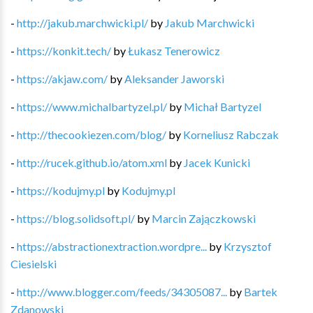
-
http://jakub.marchwicki.pl/
by
Jakub Marchwicki
-
https://konkit.tech/
by
Łukasz Tenerowicz
-
https://akjaw.com/
by
Aleksander Jaworski
-
https://www.michalbartyzel.pl/
by
Michał Bartyzel
-
http://thecookiezen.com/blog/
by
Korneliusz Rabczak
-
http://rucek.github.io/atom.xml
by
Jacek Kunicki
-
https://kodujmy.pl
by
Kodujmy.pl
-
https://blog.solidsoft.pl/
by
Marcin Zajączkowski
-
https://abstractionextraction.wordpre...
by
Krzysztof
Ciesielski
-
http://www.blogger.com/feeds/34305087...
by
Bartek
Zdanowski