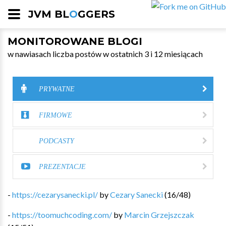
JVM BL
O
GGERS
MONITOROWANE BLOGI
w nawiasach liczba postów w ostatnich 3 i 12 miesiącach
PRYWATNE
FIRMOWE
PODCASTY
PREZENTACJE
-
https://cezarysanecki.pl/
by
Cezary Sanecki
(
16
/
48
)
-
https://toomuchcoding.com/
by
Marcin Grzejszczak