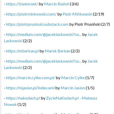
-
https://bialon.net/
by
Marcin Białoń
(
3
/
6
)
-
https://piotrminkowski.com/
by
Piotr Mińkowski
(
2
/
19
)
-
https://piotrprusinski.substack.com
by
Piotr Prusiński
(
2
/
7
)
-
https://medium.com/@jaceklaskowski?so...
by
Jacek
Laskowski
(
2
/
2
)
-
https://mberkan.pl
by
Marek Berkan
(
2
/
2
)
-
https://medium.com/@jaceklaskowski?so...
by
Jacek
Laskowski
(
2
/
2
)
-
https://marcin.cylke.com.pl/
by
Marcin Cylke
(
1
/
7
)
-
https://mjasion.pl/index.xml
by
Marcin Jasion
(
1
/
5
)
-
https://nakodach.pl
by
ZycieNaKodach.pl - Mateusz
Nowak
(
1
/
2
)