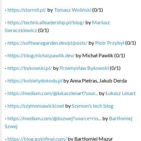
-
https://stormit.pl/
by
Tomasz Woliński
(
0
/
1
)
-
https://technicalleadership.pl/blog/
by
Mariusz
Sieraczkiewicz
(
0
/
1
)
-
https://softwaregarden.dev/pl/posts/
by
Piotr Przybył
(
0
/
1
)
-
https://blog.michal.pawlik.dev/
by
Michał Pawlik
(
0
/
1
)
-
https://bykowski.pl/
by
Przemysław Bykowski
(
0
/
1
)
-
https://kobietydokodu.pl
by
Anna Pietras, Jakub Derda
-
https://medium.com/@lukaszlenart?sour...
by
Łukasz Lenart
-
https://szymonsawicki.net
by
Szymon's tech blog
-
https://medium.com/@bszwej?source=rss...
by
Bartłomiej
Szwej
-
https://blog.gotofinal.com/
by
Bartłomiej Mazur