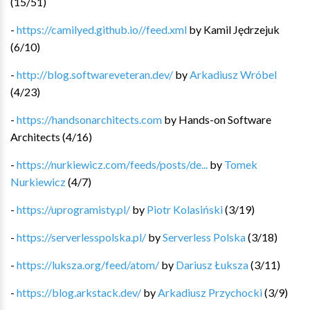
(
15
/
51
)
-
https://camilyed.github.io//feed.xml
by
Kamil Jędrzejuk
(
6
/
10
)
-
http://blog.softwareveteran.dev/
by
Arkadiusz Wróbel
(
4
/
23
)
-
https://handsonarchitects.com
by
Hands-on Software
Architects
(
4
/
16
)
-
https://nurkiewicz.com/feeds/posts/de...
by
Tomek
Nurkiewicz
(
4
/
7
)
-
https://uprogramisty.pl/
by
Piotr Kolasiński
(
3
/
19
)
-
https://serverlesspolska.pl/
by
Serverless Polska
(
3
/
18
)
-
https://luksza.org/feed/atom/
by
Dariusz Łuksza
(
3
/
11
)
-
https://blog.arkstack.dev/
by
Arkadiusz Przychocki
(
3
/
9
)