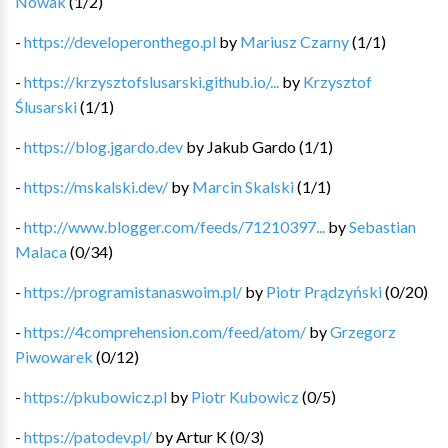
Nowak
(
1
/
2
)
-
https://developeronthego.pl
by
Mariusz Czarny
(
1
/
1
)
-
https://krzysztofslusarski.github.io/...
by
Krzysztof
Ślusarski
(
1
/
1
)
-
https://blog.jgardo.dev
by
Jakub Gardo
(
1
/
1
)
-
https://mskalski.dev/
by
Marcin Skalski
(
1
/
1
)
-
http://www.blogger.com/feeds/71210397...
by
Sebastian
Malaca
(
0
/
34
)
-
https://programistanaswoim.pl/
by
Piotr Prądzyński
(
0
/
20
)
-
https://4comprehension.com/feed/atom/
by
Grzegorz
Piwowarek
(
0
/
12
)
-
https://pkubowicz.pl
by
Piotr Kubowicz
(
0
/
5
)
-
https://patodev.pl/
by
Artur K
(
0
/
3
)