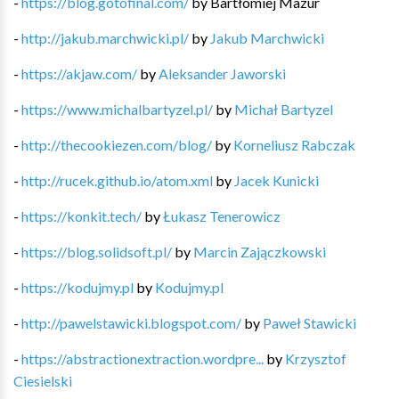
-
https://blog.gotofinal.com/
by
Bartłomiej Mazur
-
http://jakub.marchwicki.pl/
by
Jakub Marchwicki
-
https://akjaw.com/
by
Aleksander Jaworski
-
https://www.michalbartyzel.pl/
by
Michał Bartyzel
-
http://thecookiezen.com/blog/
by
Korneliusz Rabczak
-
http://rucek.github.io/atom.xml
by
Jacek Kunicki
-
https://konkit.tech/
by
Łukasz Tenerowicz
-
https://blog.solidsoft.pl/
by
Marcin Zajączkowski
-
https://kodujmy.pl
by
Kodujmy.pl
-
http://pawelstawicki.blogspot.com/
by
Paweł Stawicki
-
https://abstractionextraction.wordpre...
by
Krzysztof
Ciesielski