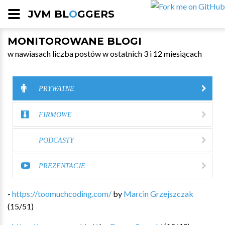
JVM BL
O
GGERS
MONITOROWANE BLOGI
w nawiasach liczba postów w ostatnich 3 i 12 miesiącach
PRYWATNE
FIRMOWE
PODCASTY
PREZENTACJE
-
https://toomuchcoding.com/
by
Marcin Grzejszczak
(
15
/
51
)