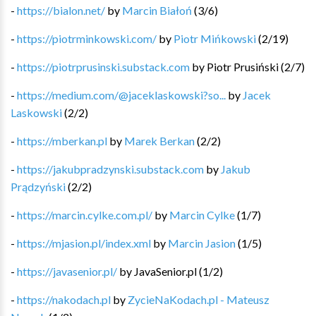
-
https://bialon.net/
by
Marcin Białoń
(
3
/
6
)
-
https://piotrminkowski.com/
by
Piotr Mińkowski
(
2
/
19
)
-
https://piotrprusinski.substack.com
by
Piotr Prusiński
(
2
/
7
)
-
https://medium.com/@jaceklaskowski?so...
by
Jacek
Laskowski
(
2
/
2
)
-
https://mberkan.pl
by
Marek Berkan
(
2
/
2
)
-
https://jakubpradzynski.substack.com
by
Jakub
Prądzyński
(
2
/
2
)
-
https://marcin.cylke.com.pl/
by
Marcin Cylke
(
1
/
7
)
-
https://mjasion.pl/index.xml
by
Marcin Jasion
(
1
/
5
)
-
https://javasenior.pl/
by
JavaSenior.pl
(
1
/
2
)
-
https://nakodach.pl
by
ZycieNaKodach.pl - Mateusz