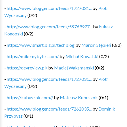
-
https://www.blogger.com/feeds/1727031...
by
Piotr
Wyczesany
(
0
/
2
)
-
http://www.blogger.com/feeds/59769977...
by
Łukasz
Konopski
(
0
/
2
)
-
https://www.smart.biz.pl/techblog
by
Marcin Stępień
(
0
/
2
)
-
https://mikemybytes.com/
by
Michał Kowalski
(
0
/
2
)
-
https://devreview.pl/
by
Maciej Waksmański
(
0
/
2
)
-
https://www.blogger.com/feeds/1727031...
by
Piotr
Wyczesany
(
0
/
2
)
-
https://kubuszok.com//
by
Mateusz Kubuszok
(
0
/
1
)
-
https://www.blogger.com/feeds/7262035...
by
Dominik
Przybysz
(
0
/
1
)