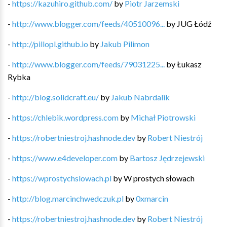
-
https://kazuhiro.github.com/
by
Piotr Jarzemski
-
http://www.blogger.com/feeds/40510096...
by
JUG Łódź
-
http://pillopl.github.io
by
Jakub Pilimon
-
http://www.blogger.com/feeds/79031225...
by
Łukasz
Rybka
-
http://blog.solidcraft.eu/
by
Jakub Nabrdalik
-
https://chlebik.wordpress.com
by
Michał Piotrowski
-
https://robertniestroj.hashnode.dev
by
Robert Niestrój
-
https://www.e4developer.com
by
Bartosz Jędrzejewski
-
https://wprostychslowach.pl
by
W prostych słowach
-
http://blog.marcinchwedczuk.pl
by
0xmarcin
-
https://robertniestroj.hashnode.dev
by
Robert Niestrój