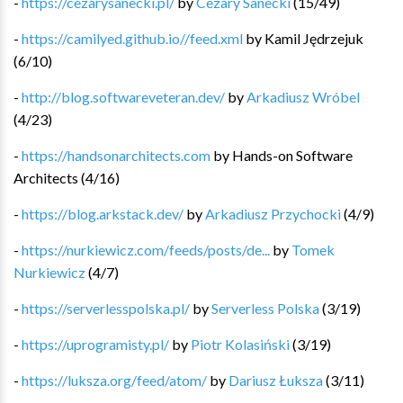
-
https://cezarysanecki.pl/
by
Cezary Sanecki
(
15
/
49
)
-
https://camilyed.github.io//feed.xml
by
Kamil Jędrzejuk
(
6
/
10
)
-
http://blog.softwareveteran.dev/
by
Arkadiusz Wróbel
(
4
/
23
)
-
https://handsonarchitects.com
by
Hands-on Software
Architects
(
4
/
16
)
-
https://blog.arkstack.dev/
by
Arkadiusz Przychocki
(
4
/
9
)
-
https://nurkiewicz.com/feeds/posts/de...
by
Tomek
Nurkiewicz
(
4
/
7
)
-
https://serverlesspolska.pl/
by
Serverless Polska
(
3
/
19
)
-
https://uprogramisty.pl/
by
Piotr Kolasiński
(
3
/
19
)
-
https://luksza.org/feed/atom/
by
Dariusz Łuksza
(
3
/
11
)