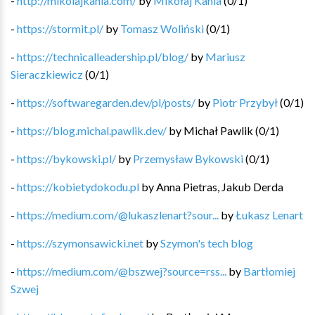
-
http://mikolajkania.com/
by
Mikołaj Kania
(
0
/
1
)
-
https://stormit.pl/
by
Tomasz Woliński
(
0
/
1
)
-
https://technicalleadership.pl/blog/
by
Mariusz
Sieraczkiewicz
(
0
/
1
)
-
https://softwaregarden.dev/pl/posts/
by
Piotr Przybył
(
0
/
1
)
-
https://blog.michal.pawlik.dev/
by
Michał Pawlik
(
0
/
1
)
-
https://bykowski.pl/
by
Przemysław Bykowski
(
0
/
1
)
-
https://kobietydokodu.pl
by
Anna Pietras, Jakub Derda
-
https://medium.com/@lukaszlenart?sour...
by
Łukasz Lenart
-
https://szymonsawicki.net
by
Szymon's tech blog
-
https://medium.com/@bszwej?source=rss...
by
Bartłomiej
Szwej