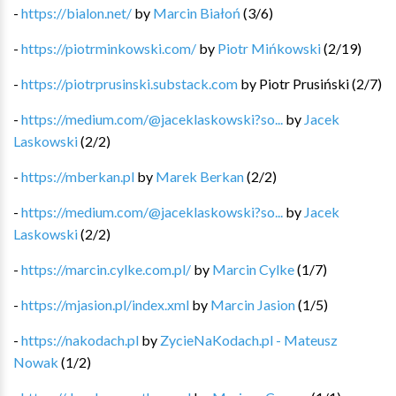
-
https://bialon.net/
by
Marcin Białoń
(
3
/
6
)
-
https://piotrminkowski.com/
by
Piotr Mińkowski
(
2
/
19
)
-
https://piotrprusinski.substack.com
by
Piotr Prusiński
(
2
/
7
)
-
https://medium.com/@jaceklaskowski?so...
by
Jacek
Laskowski
(
2
/
2
)
-
https://mberkan.pl
by
Marek Berkan
(
2
/
2
)
-
https://medium.com/@jaceklaskowski?so...
by
Jacek
Laskowski
(
2
/
2
)
-
https://marcin.cylke.com.pl/
by
Marcin Cylke
(
1
/
7
)
-
https://mjasion.pl/index.xml
by
Marcin Jasion
(
1
/
5
)
-
https://nakodach.pl
by
ZycieNaKodach.pl - Mateusz
Nowak
(
1
/
2
)