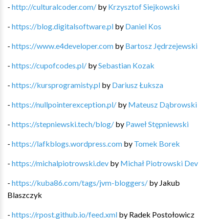
-
http://culturalcoder.com/
by
Krzysztof Siejkowski
-
https://blog.digitalsoftware.pl
by
Daniel Kos
-
https://www.e4developer.com
by
Bartosz Jędrzejewski
-
https://cupofcodes.pl/
by
Sebastian Kozak
-
https://kursprogramisty.pl
by
Dariusz Łuksza
-
https://nullpointerexception.pl/
by
Mateusz Dąbrowski
-
https://stepniewski.tech/blog/
by
Paweł Stępniewski
-
https://lafkblogs.wordpress.com
by
Tomek Borek
-
https://michalpiotrowski.dev
by
Michał Piotrowski Dev
-
https://kuba86.com/tags/jvm-bloggers/
by
Jakub
Blaszczyk
-
https://rpost.github.io/feed.xml
by
Radek Postołowicz