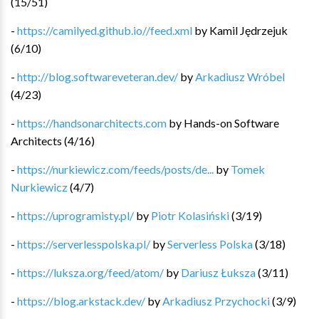
(
15
/
51
)
-
https://camilyed.github.io//feed.xml
by
Kamil Jędrzejuk
(
6
/
10
)
-
http://blog.softwareveteran.dev/
by
Arkadiusz Wróbel
(
4
/
23
)
-
https://handsonarchitects.com
by
Hands-on Software
Architects
(
4
/
16
)
-
https://nurkiewicz.com/feeds/posts/de...
by
Tomek
Nurkiewicz
(
4
/
7
)
-
https://uprogramisty.pl/
by
Piotr Kolasiński
(
3
/
19
)
-
https://serverlesspolska.pl/
by
Serverless Polska
(
3
/
18
)
-
https://luksza.org/feed/atom/
by
Dariusz Łuksza
(
3
/
11
)
-
https://blog.arkstack.dev/
by
Arkadiusz Przychocki
(
3
/
9
)