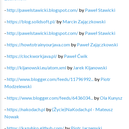
-
http://pawelstawicki.blogspot.com/
by
Paweł Stawicki
-
https://blog.solidsoft.pl/
by
Marcin Zajączkowski
-
http://pawelstawicki.blogspot.com/
by
Paweł Stawicki
-
https://howtotrainyourjava.com
by
Paweł Zajączkowski
-
https://clockworkjava.pl/
by
Paweł Ćwik
-
http://kijanowski.eu/atom.xml
by
Jarek Kijanowski
-
http://www.blogger.com/feeds/11796992...
by
Piotr
Modzelewski
-
https://www.blogger.com/feeds/6436034...
by
Ola Kunysz
-
https://nakodach.pl
by
(Życie)NaKodach.pl - Mateusz
Nowak
-
https://kazuhiro.github.com/
by
Piotr Jarzemski