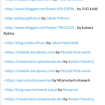
-
http://www.blogger.com/feeds/40510096...
by
JUG Łódź
-
http://pillopl.github.io
by
Jakub Pilimon
-
http://www.blogger.com/feeds/79031225...
by
Łukasz
Rybka
-
http://blog.solidcraft.eu/
by
Jakub Nabrdalik
-
https://chlebik.wordpress.com
by
Michał Piotrowski
-
https://robertniestroj.hashnode.dev
by
Robert Niestrój
-
https://chlebik.wordpress.com
by
Michał Piotrowski
-
https://wprostychslowach.pl
by
W prostych słowach
-
http://blog.marcinchwedczuk.pl
by
0xmarcin
-
https://robertniestroj.hashnode.dev
by
Robert Niestrój