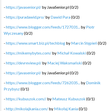
-
https://javasenior.pl/
by
JavaSenior.pl
(
0
/
2
)
-
https://puradawid.pro/
by
Dawid Pura
(
0
/
2
)
-
https://www.blogger.com/feeds/1727031...
by
Piotr
Wyczesany
(
0
/
2
)
-
https://www.smart.biz.pl/techblog
by
Marcin Stępień
(
0
/
2
)
-
https://mikemybytes.com/
by
Michał Kowalski
(
0
/
2
)
-
https://devreview.pl/
by
Maciej Waksmański
(
0
/
2
)
-
https://javasenior.pl/
by
JavaSenior.pl
(
0
/
2
)
-
https://www.blogger.com/feeds/7262035...
by
Dominik
Przybysz
(
0
/
1
)
-
https://kubuszok.com//
by
Mateusz Kubuszok
(
0
/
1
)
-
http://mikolajkania.com/
by
Mikołaj Kania
(
0
/
1
)