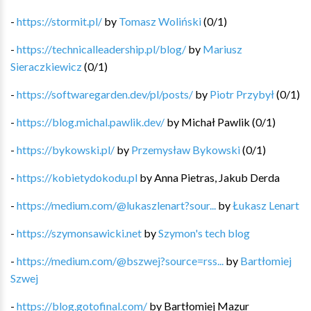
-
https://stormit.pl/
by
Tomasz Woliński
(
0
/
1
)
-
https://technicalleadership.pl/blog/
by
Mariusz
Sieraczkiewicz
(
0
/
1
)
-
https://softwaregarden.dev/pl/posts/
by
Piotr Przybył
(
0
/
1
)
-
https://blog.michal.pawlik.dev/
by
Michał Pawlik
(
0
/
1
)
-
https://bykowski.pl/
by
Przemysław Bykowski
(
0
/
1
)
-
https://kobietydokodu.pl
by
Anna Pietras, Jakub Derda
-
https://medium.com/@lukaszlenart?sour...
by
Łukasz Lenart
-
https://szymonsawicki.net
by
Szymon's tech blog
-
https://medium.com/@bszwej?source=rss...
by
Bartłomiej
Szwej
-
https://blog.gotofinal.com/
by
Bartłomiej Mazur