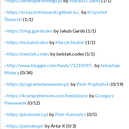
-
https://developeronthego.pl
by
Mariusz Czarny
(
1
/
1
)
-
https://krzysztofslusarski.github.io/...
by
Krzysztof
Ślusarski
(
1
/
1
)
-
https://blog.jgardo.dev
by
Jakub Gardo
(
1
/
1
)
-
https://mskalski.dev/
by
Marcin Skalski
(
1
/
1
)
-
https://swistak.codes
by
świstak.codes
(
1
/
1
)
-
http://www.blogger.com/feeds/71210397...
by
Sebastian
Malaca
(
0
/
34
)
-
https://programistanaswoim.pl/
by
Piotr Prądzyński
(
0
/
19
)
-
https://4comprehension.com/feed/atom/
by
Grzegorz
Piwowarek
(
0
/
12
)
-
https://pkubowicz.pl
by
Piotr Kubowicz
(
0
/
5
)
-
https://patodev.pl/
by
Artur K
(
0
/
3
)