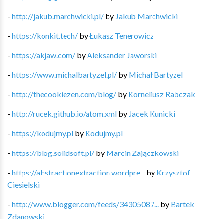
-
http://jakub.marchwicki.pl/
by
Jakub Marchwicki
-
https://konkit.tech/
by
Łukasz Tenerowicz
-
https://akjaw.com/
by
Aleksander Jaworski
-
https://www.michalbartyzel.pl/
by
Michał Bartyzel
-
http://thecookiezen.com/blog/
by
Korneliusz Rabczak
-
http://rucek.github.io/atom.xml
by
Jacek Kunicki
-
https://kodujmy.pl
by
Kodujmy.pl
-
https://blog.solidsoft.pl/
by
Marcin Zajączkowski
-
https://abstractionextraction.wordpre...
by
Krzysztof
Ciesielski
-
http://www.blogger.com/feeds/34305087...
by
Bartek
Zdanowski