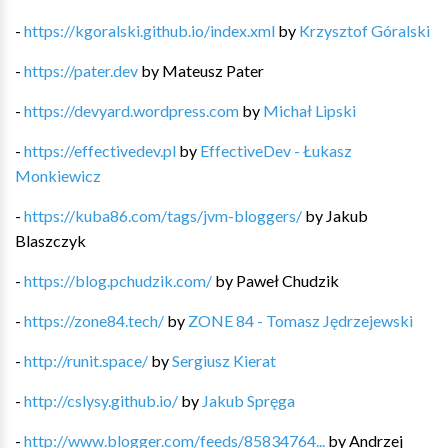
-
https://kgoralski.github.io/index.xml
by
Krzysztof Góralski
-
https://pater.dev
by
Mateusz Pater
-
https://devyard.wordpress.com
by
Michał Lipski
-
https://effectivedev.pl
by
EffectiveDev - Łukasz
Monkiewicz
-
https://kuba86.com/tags/jvm-bloggers/
by
Jakub
Blaszczyk
-
https://blog.pchudzik.com/
by
Paweł Chudzik
-
https://zone84.tech/
by
ZONE 84 - Tomasz Jędrzejewski
-
http://runit.space/
by
Sergiusz Kierat
-
http://cslysy.github.io/
by
Jakub Spręga
-
http://www.blogger.com/feeds/85834764...
by
Andrzej