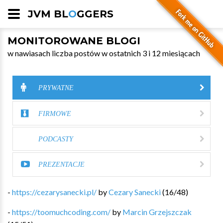
JVM BL
O
GGERS
MONITOROWANE BLOGI
w nawiasach liczba postów w ostatnich 3 i 12 miesiącach
PRYWATNE
FIRMOWE
PODCASTY
PREZENTACJE
-
https://cezarysanecki.pl/
by
Cezary Sanecki
(
16
/
48
)
-
https://toomuchcoding.com/
by
Marcin Grzejszczak