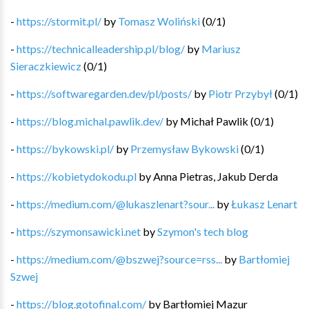
-
https://stormit.pl/
by
Tomasz Woliński
(
0
/
1
)
-
https://technicalleadership.pl/blog/
by
Mariusz
Sieraczkiewicz
(
0
/
1
)
-
https://softwaregarden.dev/pl/posts/
by
Piotr Przybył
(
0
/
1
)
-
https://blog.michal.pawlik.dev/
by
Michał Pawlik
(
0
/
1
)
-
https://bykowski.pl/
by
Przemysław Bykowski
(
0
/
1
)
-
https://kobietydokodu.pl
by
Anna Pietras, Jakub Derda
-
https://medium.com/@lukaszlenart?sour...
by
Łukasz Lenart
-
https://szymonsawicki.net
by
Szymon's tech blog
-
https://medium.com/@bszwej?source=rss...
by
Bartłomiej
Szwej
-
https://blog.gotofinal.com/
by
Bartłomiej Mazur