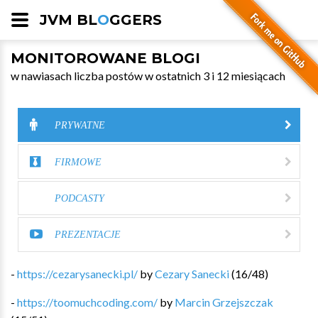
JVM BL
O
GGERS
MONITOROWANE BLOGI
w nawiasach liczba postów w ostatnich 3 i 12 miesiącach
PRYWATNE
FIRMOWE
PODCASTY
PREZENTACJE
-
https://cezarysanecki.pl/
by
Cezary Sanecki
(
16
/
48
)
-
https://toomuchcoding.com/
by
Marcin Grzejszczak