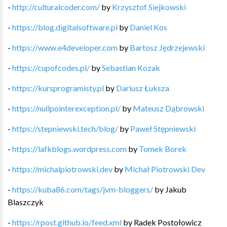
-
http://culturalcoder.com/
by
Krzysztof Siejkowski
-
https://blog.digitalsoftware.pl
by
Daniel Kos
-
https://www.e4developer.com
by
Bartosz Jędrzejewski
-
https://cupofcodes.pl/
by
Sebastian Kozak
-
https://kursprogramisty.pl
by
Dariusz Łuksza
-
https://nullpointerexception.pl/
by
Mateusz Dąbrowski
-
https://stepniewski.tech/blog/
by
Paweł Stępniewski
-
https://lafkblogs.wordpress.com
by
Tomek Borek
-
https://michalpiotrowski.dev
by
Michał Piotrowski Dev
-
https://kuba86.com/tags/jvm-bloggers/
by
Jakub
Blaszczyk
-
https://rpost.github.io/feed.xml
by
Radek Postołowicz