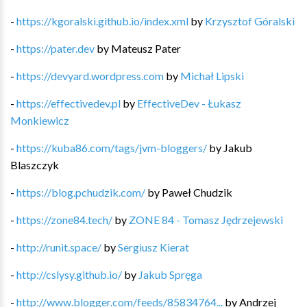
-
https://kgoralski.github.io/index.xml
by
Krzysztof Góralski
-
https://pater.dev
by
Mateusz Pater
-
https://devyard.wordpress.com
by
Michał Lipski
-
https://effectivedev.pl
by
EffectiveDev - Łukasz
Monkiewicz
-
https://kuba86.com/tags/jvm-bloggers/
by
Jakub
Blaszczyk
-
https://blog.pchudzik.com/
by
Paweł Chudzik
-
https://zone84.tech/
by
ZONE 84 - Tomasz Jędrzejewski
-
http://runit.space/
by
Sergiusz Kierat
-
http://cslysy.github.io/
by
Jakub Spręga
-
http://www.blogger.com/feeds/85834764...
by
Andrzej