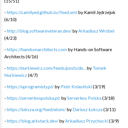
(
15
/
51
)
-
https://camilyed.github.io//feed.xml
by
Kamil Jędrzejuk
(
6
/
10
)
-
http://blog.softwareveteran.dev/
by
Arkadiusz Wróbel
(
4
/
23
)
-
https://handsonarchitects.com
by
Hands-on Software
Architects
(
4
/
16
)
-
https://nurkiewicz.com/feeds/posts/de...
by
Tomek
Nurkiewicz
(
4
/
7
)
-
https://uprogramisty.pl/
by
Piotr Kolasiński
(
3
/
19
)
-
https://serverlesspolska.pl/
by
Serverless Polska
(
3
/
18
)
-
https://luksza.org/feed/atom/
by
Dariusz Łuksza
(
3
/
11
)
-
https://blog.arkstack.dev/
by
Arkadiusz Przychocki
(
3
/
9
)