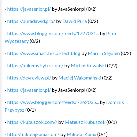
-
https://javasenior.pl/
by
JavaSenior.pl
(
0
/
2
)
-
https://puradawid.pro/
by
Dawid Pura
(
0
/
2
)
-
https://www.blogger.com/feeds/1727031...
by
Piotr
Wyczesany
(
0
/
2
)
-
https://www.smart.biz.pl/techblog
by
Marcin Stępień
(
0
/
2
)
-
https://mikemybytes.com/
by
Michał Kowalski
(
0
/
2
)
-
https://devreview.pl/
by
Maciej Waksmański
(
0
/
2
)
-
https://javasenior.pl/
by
JavaSenior.pl
(
0
/
2
)
-
https://www.blogger.com/feeds/7262035...
by
Dominik
Przybysz
(
0
/
1
)
-
https://kubuszok.com//
by
Mateusz Kubuszok
(
0
/
1
)
-
http://mikolajkania.com/
by
Mikołaj Kania
(
0
/
1
)