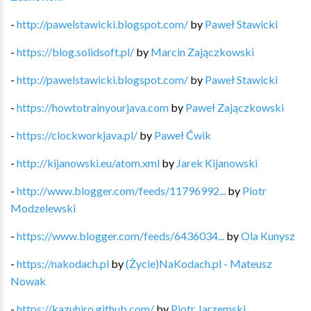
-
http://pawelstawicki.blogspot.com/
by
Paweł Stawicki
-
https://blog.solidsoft.pl/
by
Marcin Zajączkowski
-
http://pawelstawicki.blogspot.com/
by
Paweł Stawicki
-
https://howtotrainyourjava.com
by
Paweł Zajączkowski
-
https://clockworkjava.pl/
by
Paweł Ćwik
-
http://kijanowski.eu/atom.xml
by
Jarek Kijanowski
-
http://www.blogger.com/feeds/11796992...
by
Piotr
Modzelewski
-
https://www.blogger.com/feeds/6436034...
by
Ola Kunysz
-
https://nakodach.pl
by
(Życie)NaKodach.pl - Mateusz
Nowak
-
https://kazuhiro.github.com/
by
Piotr Jarzemski