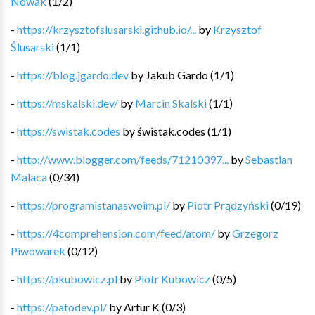
Nowak
(
1
/
2
)
-
https://krzysztofslusarski.github.io/...
by
Krzysztof
Ślusarski
(
1
/
1
)
-
https://blog.jgardo.dev
by
Jakub Gardo
(
1
/
1
)
-
https://mskalski.dev/
by
Marcin Skalski
(
1
/
1
)
-
https://swistak.codes
by
świstak.codes
(
1
/
1
)
-
http://www.blogger.com/feeds/71210397...
by
Sebastian
Malaca
(
0
/
34
)
-
https://programistanaswoim.pl/
by
Piotr Prądzyński
(
0
/
19
)
-
https://4comprehension.com/feed/atom/
by
Grzegorz
Piwowarek
(
0
/
12
)
-
https://pkubowicz.pl
by
Piotr Kubowicz
(
0
/
5
)
-
https://patodev.pl/
by
Artur K
(
0
/
3
)