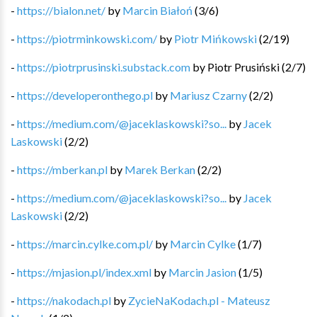
-
https://bialon.net/
by
Marcin Białoń
(
3
/
6
)
-
https://piotrminkowski.com/
by
Piotr Mińkowski
(
2
/
19
)
-
https://piotrprusinski.substack.com
by
Piotr Prusiński
(
2
/
7
)
-
https://developeronthego.pl
by
Mariusz Czarny
(
2
/
2
)
-
https://medium.com/@jaceklaskowski?so...
by
Jacek
Laskowski
(
2
/
2
)
-
https://mberkan.pl
by
Marek Berkan
(
2
/
2
)
-
https://medium.com/@jaceklaskowski?so...
by
Jacek
Laskowski
(
2
/
2
)
-
https://marcin.cylke.com.pl/
by
Marcin Cylke
(
1
/
7
)
-
https://mjasion.pl/index.xml
by
Marcin Jasion
(
1
/
5
)
-
https://nakodach.pl
by
ZycieNaKodach.pl - Mateusz