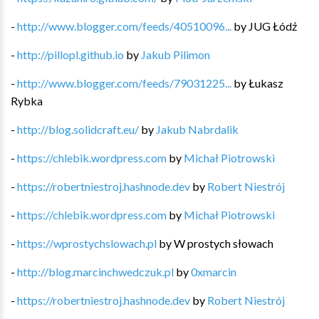
-
http://www.blogger.com/feeds/40510096...
by
JUG Łódź
-
http://pillopl.github.io
by
Jakub Pilimon
-
http://www.blogger.com/feeds/79031225...
by
Łukasz
Rybka
-
http://blog.solidcraft.eu/
by
Jakub Nabrdalik
-
https://chlebik.wordpress.com
by
Michał Piotrowski
-
https://robertniestroj.hashnode.dev
by
Robert Niestrój
-
https://chlebik.wordpress.com
by
Michał Piotrowski
-
https://wprostychslowach.pl
by
W prostych słowach
-
http://blog.marcinchwedczuk.pl
by
0xmarcin
-
https://robertniestroj.hashnode.dev
by
Robert Niestrój