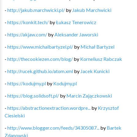
-
http://jakub.marchwicki.pl/
by
Jakub Marchwicki
-
https://konkit.tech/
by
Łukasz Tenerowicz
-
https://akjaw.com/
by
Aleksander Jaworski
-
https://www.michalbartyzel.pl/
by
Michał Bartyzel
-
http://thecookiezen.com/blog/
by
Korneliusz Rabczak
-
http://rucek.github.io/atom.xml
by
Jacek Kunicki
-
https://kodujmy.pl
by
Kodujmy.pl
-
https://blog.solidsoft.pl/
by
Marcin Zajączkowski
-
https://abstractionextraction.wordpre...
by
Krzysztof
Ciesielski
-
http://www.blogger.com/feeds/34305087...
by
Bartek
Zdanowski