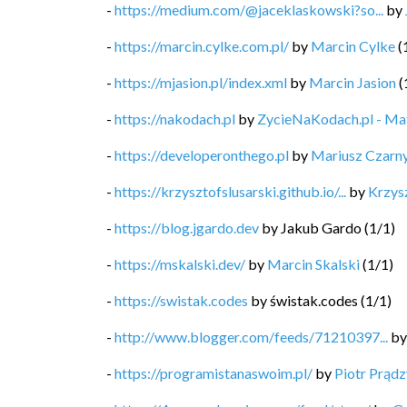
-
https://medium.com/@jaceklaskowski?so...
by
-
https://marcin.cylke.com.pl/
by
Marcin Cylke
(
-
https://mjasion.pl/index.xml
by
Marcin Jasion
(
-
https://nakodach.pl
by
ZycieNaKodach.pl - M
-
https://developeronthego.pl
by
Mariusz Czarn
-
https://krzysztofslusarski.github.io/...
by
Krzysz
-
https://blog.jgardo.dev
by
Jakub Gardo
(
1
/
1
)
-
https://mskalski.dev/
by
Marcin Skalski
(
1
/
1
)
-
https://swistak.codes
by
świstak.codes
(
1
/
1
)
-
http://www.blogger.com/feeds/71210397...
b
-
https://programistanaswoim.pl/
by
Piotr Prądz