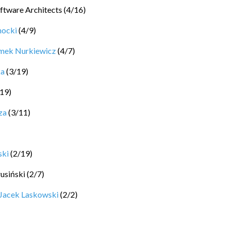
ftware Architects
(
4
/
16
)
hocki
(
4
/
9
)
mek Nurkiewicz
(
4
/
7
)
ka
(
3
/
19
)
19
)
za
(
3
/
11
)
ski
(
2
/
19
)
rusiński
(
2
/
7
)
Jacek Laskowski
(
2
/
2
)