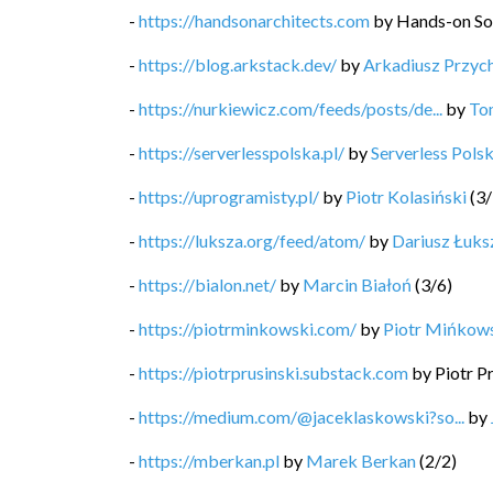
-
https://handsonarchitects.com
by
Hands-on So
-
https://blog.arkstack.dev/
by
Arkadiusz Przyc
-
https://nurkiewicz.com/feeds/posts/de...
by
To
-
https://serverlesspolska.pl/
by
Serverless Pols
-
https://uprogramisty.pl/
by
Piotr Kolasiński
(
3
/
-
https://luksza.org/feed/atom/
by
Dariusz Łuks
-
https://bialon.net/
by
Marcin Białoń
(
3
/
6
)
-
https://piotrminkowski.com/
by
Piotr Mińkow
-
https://piotrprusinski.substack.com
by
Piotr P
-
https://medium.com/@jaceklaskowski?so...
by
-
https://mberkan.pl
by
Marek Berkan
(
2
/
2
)