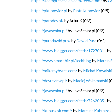
-
https://4comprehension.com/feed/atom/
by
G
-
https://pkubowicz.pl
by
Piotr Kubowicz
(
0
/
5
)
-
https://patodev.pl/
by
Artur K
(
0
/
3
)
-
https://javasenior.pl/
by
JavaSenior.pl
(
0
/
2
)
-
https://puradawid.pro/
by
Dawid Pura
(
0
/
2
)
-
https://www.blogger.com/feeds/1727031...
b
-
https://www.smart.biz.pl/techblog
by
Marcin 
-
https://mikemybytes.com/
by
Michał Kowalsk
-
https://devreview.pl/
by
Maciej Waksmański
(
-
https://javasenior.pl/
by
JavaSenior.pl
(
0
/
2
)
-
https://www.blogger.com/feeds/7262035...
b
-
https://kubuszok.com//
by
Mateusz Kubuszok