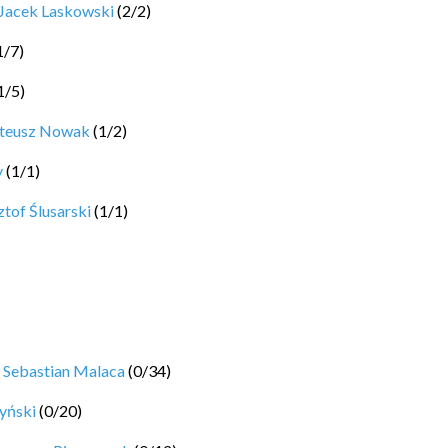
Jacek Laskowski
(
2
/
2
)
1
/
7
)
1
/
5
)
ateusz Nowak
(
1
/
2
)
y
(
1
/
1
)
tof Ślusarski
(
1
/
1
)
y
Sebastian Malaca
(
0
/
34
)
yński
(
0
/
20
)