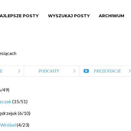
AJLEPSZE POSTY
WYSZUKAJ POSTY
ARCHIWUM
esiącach
E
PODCASTY
PREZENTACJE
6
/
49
)
szczak
(
15
/
51
)
ędrzejuk
(
6
/
10
)
 Wróbel
(
4
/
23
)