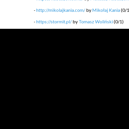
-
http://mikolajkania.com/
by
Mikołaj Kania
(
0
/
-
https://stormit.pl/
by
Tomasz Woliński
(
0
/
1
)
-
https://technicalleadership.pl/blog/
by
Mariusz
-
https://softwaregarden.dev/pl/posts/
by
Piotr 
-
https://blog.michal.pawlik.dev/
by
Michał Pawl
-
https://bykowski.pl/
by
Przemysław Bykowski
-
https://kobietydokodu.pl
by
Anna Pietras, Jak