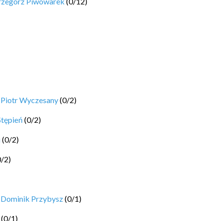
rzegorz Piwowarek
(
0
/
12
)
y
Piotr Wyczesany
(
0
/
2
)
Stępień
(
0
/
2
)
i
(
0
/
2
)
0
/
2
)
y
Dominik Przybysz
(
0
/
1
)
(
0
/
1
)