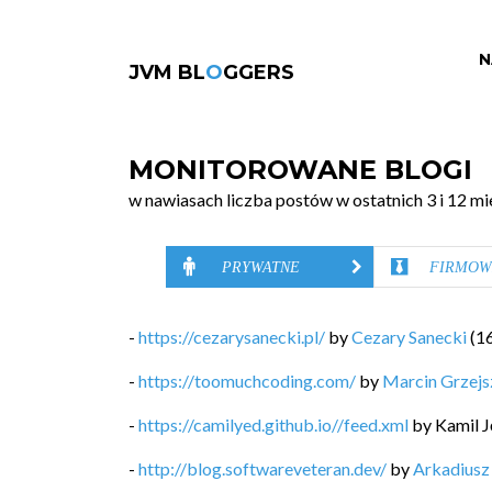
N
JVM BL
O
GGERS
MONITOROWANE BLOGI
w nawiasach liczba postów w ostatnich 3 i 12 mi
PRYWATNE
FIRMOW
-
https://cezarysanecki.pl/
by
Cezary Sanecki
(
1
-
https://toomuchcoding.com/
by
Marcin Grzej
-
https://camilyed.github.io//feed.xml
by
Kamil J
-
http://blog.softwareveteran.dev/
by
Arkadiusz