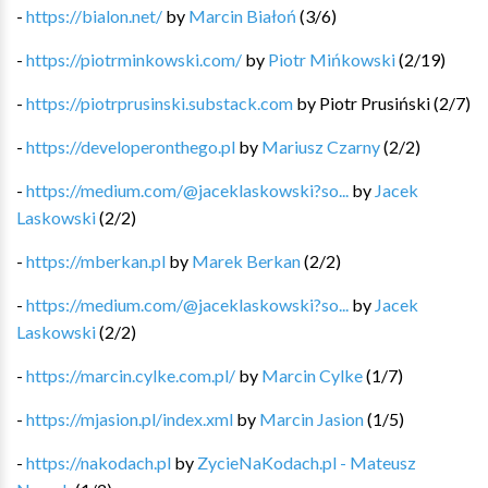
-
https://bialon.net/
by
Marcin Białoń
(
3
/
6
)
-
https://piotrminkowski.com/
by
Piotr Mińkowski
(
2
/
19
)
-
https://piotrprusinski.substack.com
by
Piotr Prusiński
(
2
/
7
)
-
https://developeronthego.pl
by
Mariusz Czarny
(
2
/
2
)
-
https://medium.com/@jaceklaskowski?so...
by
Jacek
Laskowski
(
2
/
2
)
-
https://mberkan.pl
by
Marek Berkan
(
2
/
2
)
-
https://medium.com/@jaceklaskowski?so...
by
Jacek
Laskowski
(
2
/
2
)
-
https://marcin.cylke.com.pl/
by
Marcin Cylke
(
1
/
7
)
-
https://mjasion.pl/index.xml
by
Marcin Jasion
(
1
/
5
)
-
https://nakodach.pl
by
ZycieNaKodach.pl - Mateusz