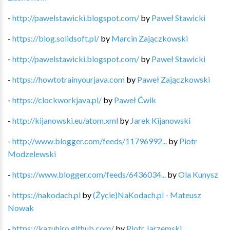
-
http://pawelstawicki.blogspot.com/
by
Paweł Stawicki
-
https://blog.solidsoft.pl/
by
Marcin Zajączkowski
-
http://pawelstawicki.blogspot.com/
by
Paweł Stawicki
-
https://howtotrainyourjava.com
by
Paweł Zajączkowski
-
https://clockworkjava.pl/
by
Paweł Ćwik
-
http://kijanowski.eu/atom.xml
by
Jarek Kijanowski
-
http://www.blogger.com/feeds/11796992...
by
Piotr
Modzelewski
-
https://www.blogger.com/feeds/6436034...
by
Ola Kunysz
-
https://nakodach.pl
by
(Życie)NaKodach.pl - Mateusz
Nowak
-
https://kazuhiro.github.com/
by
Piotr Jarzemski