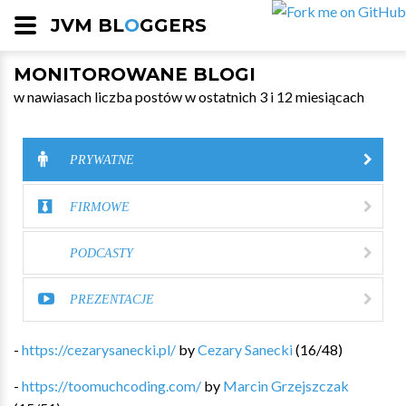
JVM BL
O
GGERS
MONITOROWANE BLOGI
w nawiasach liczba postów w ostatnich 3 i 12 miesiącach
PRYWATNE
FIRMOWE
PODCASTY
PREZENTACJE
-
https://cezarysanecki.pl/
by
Cezary Sanecki
(
16
/
48
)
-
https://toomuchcoding.com/
by
Marcin Grzejszczak