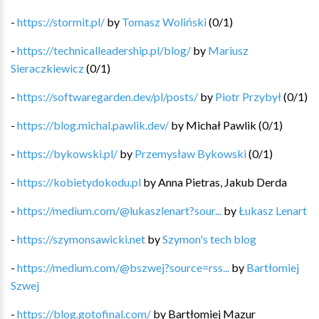
-
https://stormit.pl/
by
Tomasz Woliński
(
0
/
1
)
-
https://technicalleadership.pl/blog/
by
Mariusz
Sieraczkiewicz
(
0
/
1
)
-
https://softwaregarden.dev/pl/posts/
by
Piotr Przybył
(
0
/
1
)
-
https://blog.michal.pawlik.dev/
by
Michał Pawlik
(
0
/
1
)
-
https://bykowski.pl/
by
Przemysław Bykowski
(
0
/
1
)
-
https://kobietydokodu.pl
by
Anna Pietras, Jakub Derda
-
https://medium.com/@lukaszlenart?sour...
by
Łukasz Lenart
-
https://szymonsawicki.net
by
Szymon's tech blog
-
https://medium.com/@bszwej?source=rss...
by
Bartłomiej
Szwej
-
https://blog.gotofinal.com/
by
Bartłomiej Mazur