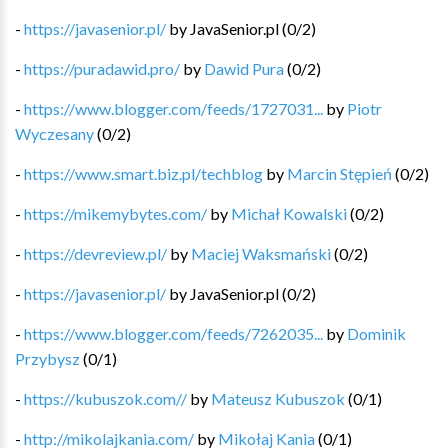
-
https://javasenior.pl/
by
JavaSenior.pl
(
0
/
2
)
-
https://puradawid.pro/
by
Dawid Pura
(
0
/
2
)
-
https://www.blogger.com/feeds/1727031...
by
Piotr
Wyczesany
(
0
/
2
)
-
https://www.smart.biz.pl/techblog
by
Marcin Stępień
(
0
/
2
)
-
https://mikemybytes.com/
by
Michał Kowalski
(
0
/
2
)
-
https://devreview.pl/
by
Maciej Waksmański
(
0
/
2
)
-
https://javasenior.pl/
by
JavaSenior.pl
(
0
/
2
)
-
https://www.blogger.com/feeds/7262035...
by
Dominik
Przybysz
(
0
/
1
)
-
https://kubuszok.com//
by
Mateusz Kubuszok
(
0
/
1
)
-
http://mikolajkania.com/
by
Mikołaj Kania
(
0
/
1
)