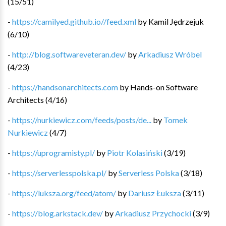
(
15
/
51
)
-
https://camilyed.github.io//feed.xml
by
Kamil Jędrzejuk
(
6
/
10
)
-
http://blog.softwareveteran.dev/
by
Arkadiusz Wróbel
(
4
/
23
)
-
https://handsonarchitects.com
by
Hands-on Software
Architects
(
4
/
16
)
-
https://nurkiewicz.com/feeds/posts/de...
by
Tomek
Nurkiewicz
(
4
/
7
)
-
https://uprogramisty.pl/
by
Piotr Kolasiński
(
3
/
19
)
-
https://serverlesspolska.pl/
by
Serverless Polska
(
3
/
18
)
-
https://luksza.org/feed/atom/
by
Dariusz Łuksza
(
3
/
11
)
-
https://blog.arkstack.dev/
by
Arkadiusz Przychocki
(
3
/
9
)