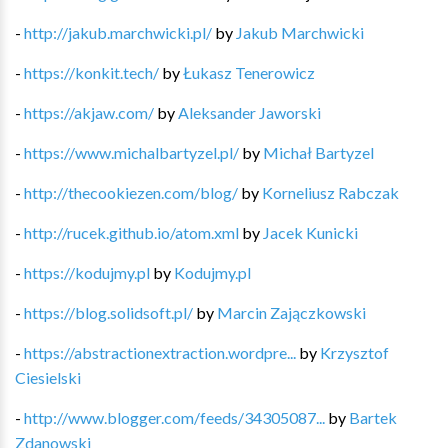
-
http://jakub.marchwicki.pl/
by
Jakub Marchwicki
-
https://konkit.tech/
by
Łukasz Tenerowicz
-
https://akjaw.com/
by
Aleksander Jaworski
-
https://www.michalbartyzel.pl/
by
Michał Bartyzel
-
http://thecookiezen.com/blog/
by
Korneliusz Rabczak
-
http://rucek.github.io/atom.xml
by
Jacek Kunicki
-
https://kodujmy.pl
by
Kodujmy.pl
-
https://blog.solidsoft.pl/
by
Marcin Zajączkowski
-
https://abstractionextraction.wordpre...
by
Krzysztof
Ciesielski
-
http://www.blogger.com/feeds/34305087...
by
Bartek
Zdanowski