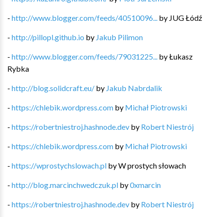
-
http://www.blogger.com/feeds/40510096...
by
JUG Łódź
-
http://pillopl.github.io
by
Jakub Pilimon
-
http://www.blogger.com/feeds/79031225...
by
Łukasz
Rybka
-
http://blog.solidcraft.eu/
by
Jakub Nabrdalik
-
https://chlebik.wordpress.com
by
Michał Piotrowski
-
https://robertniestroj.hashnode.dev
by
Robert Niestrój
-
https://chlebik.wordpress.com
by
Michał Piotrowski
-
https://wprostychslowach.pl
by
W prostych słowach
-
http://blog.marcinchwedczuk.pl
by
0xmarcin
-
https://robertniestroj.hashnode.dev
by
Robert Niestrój