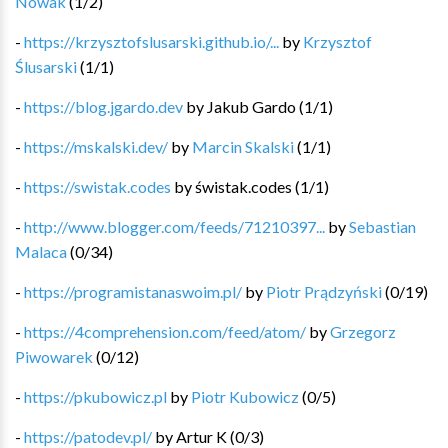
Nowak
(
1
/
2
)
-
https://krzysztofslusarski.github.io/...
by
Krzysztof
Ślusarski
(
1
/
1
)
-
https://blog.jgardo.dev
by
Jakub Gardo
(
1
/
1
)
-
https://mskalski.dev/
by
Marcin Skalski
(
1
/
1
)
-
https://swistak.codes
by
świstak.codes
(
1
/
1
)
-
http://www.blogger.com/feeds/71210397...
by
Sebastian
Malaca
(
0
/
34
)
-
https://programistanaswoim.pl/
by
Piotr Prądzyński
(
0
/
19
)
-
https://4comprehension.com/feed/atom/
by
Grzegorz
Piwowarek
(
0
/
12
)
-
https://pkubowicz.pl
by
Piotr Kubowicz
(
0
/
5
)
-
https://patodev.pl/
by
Artur K
(
0
/
3
)