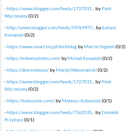
-
https://www.blogger.com/feeds/1727031...
by
Piotr
Wyczesany
(
0
/
2
)
-
http://www.blogger.com/feeds/59769977...
by
Łukasz
Konopski
(
0
/
2
)
-
https://www.smart.biz.pl/techblog
by
Marcin Stępień
(
0
/
2
)
-
https://mikemybytes.com/
by
Michał Kowalski
(
0
/
2
)
-
https://devreview.pl/
by
Maciej Waksmański
(
0
/
2
)
-
https://www.blogger.com/feeds/1727031...
by
Piotr
Wyczesany
(
0
/
2
)
-
https://kubuszok.com//
by
Mateusz Kubuszok
(
0
/
1
)
-
https://www.blogger.com/feeds/7262035...
by
Dominik
Przybysz
(
0
/
1
)