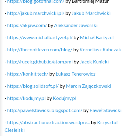
-
https://blog.gotofinal.com/
by
Bartłomiej Mazur
-
http://jakub.marchwicki.pl/
by
Jakub Marchwicki
-
https://akjaw.com/
by
Aleksander Jaworski
-
https://www.michalbartyzel.pl/
by
Michał Bartyzel
-
http://thecookiezen.com/blog/
by
Korneliusz Rabczak
-
http://rucek.github.io/atom.xml
by
Jacek Kunicki
-
https://konkit.tech/
by
Łukasz Tenerowicz
-
https://blog.solidsoft.pl/
by
Marcin Zajączkowski
-
https://kodujmy.pl
by
Kodujmy.pl
-
http://pawelstawicki.blogspot.com/
by
Paweł Stawicki
-
https://abstractionextraction.wordpre...
by
Krzysztof
Ciesielski