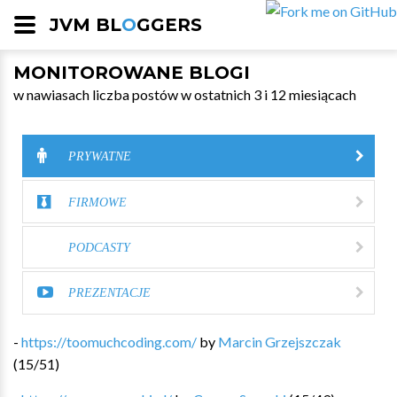
JVM BL
O
GGERS
MONITOROWANE BLOGI
w nawiasach liczba postów w ostatnich 3 i 12 miesiącach
PRYWATNE
FIRMOWE
PODCASTY
PREZENTACJE
-
https://toomuchcoding.com/
by
Marcin Grzejszczak
(
15
/
51
)