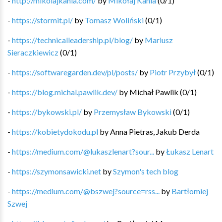
-
http://mikolajkania.com/
by
Mikołaj Kania
(
0
/
1
)
-
https://stormit.pl/
by
Tomasz Woliński
(
0
/
1
)
-
https://technicalleadership.pl/blog/
by
Mariusz
Sieraczkiewicz
(
0
/
1
)
-
https://softwaregarden.dev/pl/posts/
by
Piotr Przybył
(
0
/
1
)
-
https://blog.michal.pawlik.dev/
by
Michał Pawlik
(
0
/
1
)
-
https://bykowski.pl/
by
Przemysław Bykowski
(
0
/
1
)
-
https://kobietydokodu.pl
by
Anna Pietras, Jakub Derda
-
https://medium.com/@lukaszlenart?sour...
by
Łukasz Lenart
-
https://szymonsawicki.net
by
Szymon's tech blog
-
https://medium.com/@bszwej?source=rss...
by
Bartłomiej
Szwej