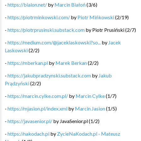
-
https://bialon.net/
by
Marcin Białoń
(
3
/
6
)
-
https://piotrminkowski.com/
by
Piotr Mińkowski
(
2
/
19
)
-
https://piotrprusinski.substack.com
by
Piotr Prusiński
(
2
/
7
)
-
https://medium.com/@jaceklaskowski?so...
by
Jacek
Laskowski
(
2
/
2
)
-
https://mberkan.pl
by
Marek Berkan
(
2
/
2
)
-
https://jakubpradzynski.substack.com
by
Jakub
Prądzyński
(
2
/
2
)
-
https://marcin.cylke.com.pl/
by
Marcin Cylke
(
1
/
7
)
-
https://mjasion.pl/index.xml
by
Marcin Jasion
(
1
/
5
)
-
https://javasenior.pl/
by
JavaSenior.pl
(
1
/
2
)
-
https://nakodach.pl
by
ZycieNaKodach.pl - Mateusz