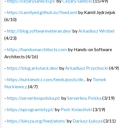
-
https://cezarysanecki.pl/
by
Cezary Sanecki
(
15
/
49
)
-
https://camilyed.github.io//feed.xml
by
Kamil Jędrzejuk
(
6
/
10
)
-
http://blog.softwareveteran.dev/
by
Arkadiusz Wróbel
(
4
/
23
)
-
https://handsonarchitects.com
by
Hands-on Software
Architects
(
4
/
16
)
-
https://blog.arkstack.dev/
by
Arkadiusz Przychocki
(
4
/
9
)
-
https://nurkiewicz.com/feeds/posts/de...
by
Tomek
Nurkiewicz
(
4
/
7
)
-
https://serverlesspolska.pl/
by
Serverless Polska
(
3
/
19
)
-
https://uprogramisty.pl/
by
Piotr Kolasiński
(
3
/
19
)
-
https://luksza.org/feed/atom/
by
Dariusz Łuksza
(
3
/
11
)