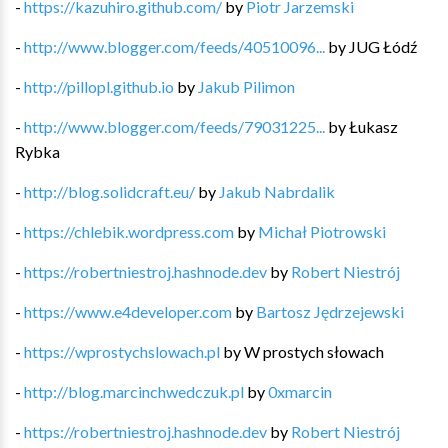
-
https://kazuhiro.github.com/
by
Piotr Jarzemski
-
http://www.blogger.com/feeds/40510096...
by
JUG Łódź
-
http://pillopl.github.io
by
Jakub Pilimon
-
http://www.blogger.com/feeds/79031225...
by
Łukasz
Rybka
-
http://blog.solidcraft.eu/
by
Jakub Nabrdalik
-
https://chlebik.wordpress.com
by
Michał Piotrowski
-
https://robertniestroj.hashnode.dev
by
Robert Niestrój
-
https://www.e4developer.com
by
Bartosz Jędrzejewski
-
https://wprostychslowach.pl
by
W prostych słowach
-
http://blog.marcinchwedczuk.pl
by
0xmarcin
-
https://robertniestroj.hashnode.dev
by
Robert Niestrój