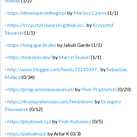
Nowak
(
1
/
2
)
-
https://developeronthego.pl
by
Mariusz Czarny
(
1
/
1
)
-
https://krzysztofslusarski.github.io/...
by
Krzysztof
Ślusarski
(
1
/
1
)
-
https://blog.jgardo.dev
by
Jakub Gardo
(
1
/
1
)
-
https://mskalski.dev/
by
Marcin Skalski
(
1
/
1
)
-
http://www.blogger.com/feeds/71210397...
by
Sebastian
Malaca
(
0
/
34
)
-
https://programistanaswoim.pl/
by
Piotr Prądzyński
(
0
/
20
)
-
https://4comprehension.com/feed/atom/
by
Grzegorz
Piwowarek
(
0
/
12
)
-
https://pkubowicz.pl
by
Piotr Kubowicz
(
0
/
5
)
-
https://patodev.pl/
by
Artur K
(
0
/
3
)