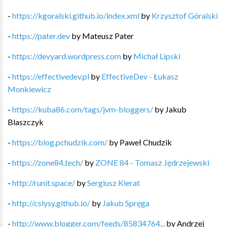
-
https://kgoralski.github.io/index.xml
by
Krzysztof Góralski
-
https://pater.dev
by
Mateusz Pater
-
https://devyard.wordpress.com
by
Michał Lipski
-
https://effectivedev.pl
by
EffectiveDev - Łukasz
Monkiewicz
-
https://kuba86.com/tags/jvm-bloggers/
by
Jakub
Blaszczyk
-
https://blog.pchudzik.com/
by
Paweł Chudzik
-
https://zone84.tech/
by
ZONE 84 - Tomasz Jędrzejewski
-
http://runit.space/
by
Sergiusz Kierat
-
http://cslysy.github.io/
by
Jakub Spręga
-
http://www.blogger.com/feeds/85834764...
by
Andrzej