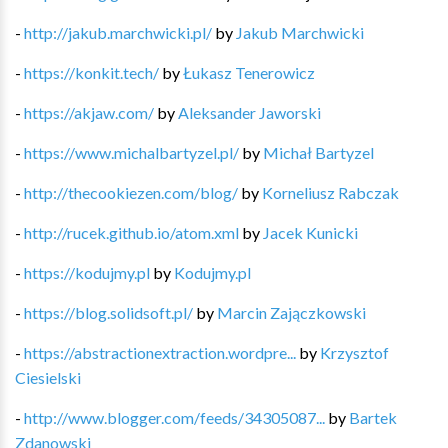
-
http://jakub.marchwicki.pl/
by
Jakub Marchwicki
-
https://konkit.tech/
by
Łukasz Tenerowicz
-
https://akjaw.com/
by
Aleksander Jaworski
-
https://www.michalbartyzel.pl/
by
Michał Bartyzel
-
http://thecookiezen.com/blog/
by
Korneliusz Rabczak
-
http://rucek.github.io/atom.xml
by
Jacek Kunicki
-
https://kodujmy.pl
by
Kodujmy.pl
-
https://blog.solidsoft.pl/
by
Marcin Zajączkowski
-
https://abstractionextraction.wordpre...
by
Krzysztof
Ciesielski
-
http://www.blogger.com/feeds/34305087...
by
Bartek
Zdanowski