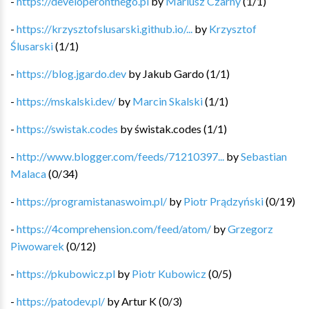
-
https://developeronthego.pl
by
Mariusz Czarny
(
1
/
1
)
-
https://krzysztofslusarski.github.io/...
by
Krzysztof
Ślusarski
(
1
/
1
)
-
https://blog.jgardo.dev
by
Jakub Gardo
(
1
/
1
)
-
https://mskalski.dev/
by
Marcin Skalski
(
1
/
1
)
-
https://swistak.codes
by
świstak.codes
(
1
/
1
)
-
http://www.blogger.com/feeds/71210397...
by
Sebastian
Malaca
(
0
/
34
)
-
https://programistanaswoim.pl/
by
Piotr Prądzyński
(
0
/
19
)
-
https://4comprehension.com/feed/atom/
by
Grzegorz
Piwowarek
(
0
/
12
)
-
https://pkubowicz.pl
by
Piotr Kubowicz
(
0
/
5
)
-
https://patodev.pl/
by
Artur K
(
0
/
3
)