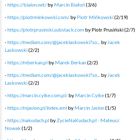
-
https://bialon.net/
by
Marcin Białoń
(
3
/
6
)
-
https://piotrminkowski.com/
by
Piotr Mińkowski
(
2
/
19
)
-
https://piotrprusinski.substack.com
by
Piotr Prusiński
(
2
/
7
)
-
https://medium.com/@jaceklaskowski?so...
by
Jacek
Laskowski
(
2
/
2
)
-
https://mberkan.pl
by
Marek Berkan
(
2
/
2
)
-
https://medium.com/@jaceklaskowski?so...
by
Jacek
Laskowski
(
2
/
2
)
-
https://marcin.cylke.com.pl/
by
Marcin Cylke
(
1
/
7
)
-
https://mjasion.pl/index.xml
by
Marcin Jasion
(
1
/
5
)
-
https://nakodach.pl
by
ZycieNaKodach.pl - Mateusz
Nowak
(
1
/
2
)