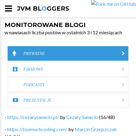
JVM BL
O
GGERS
MONITOROWANE BLOGI
w nawiasach liczba postów w ostatnich 3 i 12 miesiącach
PRYWATNE
FIRMOWE
PODCASTY
PREZENTACJE
-
https://cezarysanecki.pl/
by
Cezary Sanecki
(
16
/
48
)
-
https://toomuchcoding.com/
by
Marcin Grzejszczak