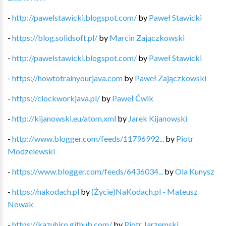
-
http://pawelstawicki.blogspot.com/
by
Paweł Stawicki
-
https://blog.solidsoft.pl/
by
Marcin Zajączkowski
-
http://pawelstawicki.blogspot.com/
by
Paweł Stawicki
-
https://howtotrainyourjava.com
by
Paweł Zajączkowski
-
https://clockworkjava.pl/
by
Paweł Ćwik
-
http://kijanowski.eu/atom.xml
by
Jarek Kijanowski
-
http://www.blogger.com/feeds/11796992...
by
Piotr
Modzelewski
-
https://www.blogger.com/feeds/6436034...
by
Ola Kunysz
-
https://nakodach.pl
by
(Życie)NaKodach.pl - Mateusz
Nowak
-
https://kazuhiro.github.com/
by
Piotr Jarzemski