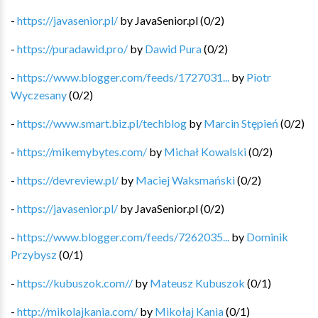
-
https://javasenior.pl/
by
JavaSenior.pl
(
0
/
2
)
-
https://puradawid.pro/
by
Dawid Pura
(
0
/
2
)
-
https://www.blogger.com/feeds/1727031...
by
Piotr
Wyczesany
(
0
/
2
)
-
https://www.smart.biz.pl/techblog
by
Marcin Stępień
(
0
/
2
)
-
https://mikemybytes.com/
by
Michał Kowalski
(
0
/
2
)
-
https://devreview.pl/
by
Maciej Waksmański
(
0
/
2
)
-
https://javasenior.pl/
by
JavaSenior.pl
(
0
/
2
)
-
https://www.blogger.com/feeds/7262035...
by
Dominik
Przybysz
(
0
/
1
)
-
https://kubuszok.com//
by
Mateusz Kubuszok
(
0
/
1
)
-
http://mikolajkania.com/
by
Mikołaj Kania
(
0
/
1
)