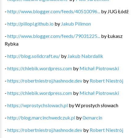
-
http://www.blogger.com/feeds/40510096...
by
JUG Łódź
-
http://pillopl.github.io
by
Jakub Pilimon
-
http://www.blogger.com/feeds/79031225...
by
Łukasz
Rybka
-
http://blog.solidcraft.eu/
by
Jakub Nabrdalik
-
https://chlebik.wordpress.com
by
Michał Piotrowski
-
https://robertniestroj.hashnode.dev
by
Robert Niestrój
-
https://chlebik.wordpress.com
by
Michał Piotrowski
-
https://wprostychslowach.pl
by
W prostych słowach
-
http://blog.marcinchwedczuk.pl
by
0xmarcin
-
https://robertniestroj.hashnode.dev
by
Robert Niestrój