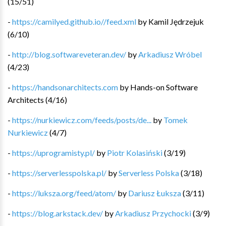
(
15
/
51
)
-
https://camilyed.github.io//feed.xml
by
Kamil Jędrzejuk
(
6
/
10
)
-
http://blog.softwareveteran.dev/
by
Arkadiusz Wróbel
(
4
/
23
)
-
https://handsonarchitects.com
by
Hands-on Software
Architects
(
4
/
16
)
-
https://nurkiewicz.com/feeds/posts/de...
by
Tomek
Nurkiewicz
(
4
/
7
)
-
https://uprogramisty.pl/
by
Piotr Kolasiński
(
3
/
19
)
-
https://serverlesspolska.pl/
by
Serverless Polska
(
3
/
18
)
-
https://luksza.org/feed/atom/
by
Dariusz Łuksza
(
3
/
11
)
-
https://blog.arkstack.dev/
by
Arkadiusz Przychocki
(
3
/
9
)