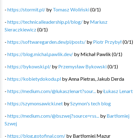
-
https://stormit.pl/
by
Tomasz Woliński
(
0
/
1
)
-
https://technicalleadership.pl/blog/
by
Mariusz
Sieraczkiewicz
(
0
/
1
)
-
https://softwaregarden.dev/pl/posts/
by
Piotr Przybył
(
0
/
1
)
-
https://blog.michal.pawlik.dev/
by
Michał Pawlik
(
0
/
1
)
-
https://bykowski.pl/
by
Przemysław Bykowski
(
0
/
1
)
-
https://kobietydokodu.pl
by
Anna Pietras, Jakub Derda
-
https://medium.com/@lukaszlenart?sour...
by
Łukasz Lenart
-
https://szymonsawicki.net
by
Szymon's tech blog
-
https://medium.com/@bszwej?source=rss...
by
Bartłomiej
Szwej
-
https://blog.gotofinal.com/
by
Bartłomiej Mazur