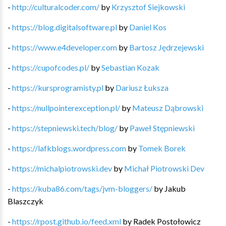
-
http://culturalcoder.com/
by
Krzysztof Siejkowski
-
https://blog.digitalsoftware.pl
by
Daniel Kos
-
https://www.e4developer.com
by
Bartosz Jędrzejewski
-
https://cupofcodes.pl/
by
Sebastian Kozak
-
https://kursprogramisty.pl
by
Dariusz Łuksza
-
https://nullpointerexception.pl/
by
Mateusz Dąbrowski
-
https://stepniewski.tech/blog/
by
Paweł Stępniewski
-
https://lafkblogs.wordpress.com
by
Tomek Borek
-
https://michalpiotrowski.dev
by
Michał Piotrowski Dev
-
https://kuba86.com/tags/jvm-bloggers/
by
Jakub
Blaszczyk
-
https://rpost.github.io/feed.xml
by
Radek Postołowicz