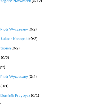
rzegorz Piwowarek
(
0
/
12
)
y
Piotr Wyczesany
(
0
/
2
)
y
Łukasz Konopski
(
0
/
2
)
Stępień
(
0
/
2
)
i
(
0
/
2
)
0
/
2
)
y
Piotr Wyczesany
(
0
/
2
)
(
0
/
1
)
y
Dominik Przybysz
(
0
/
1
)
1
)