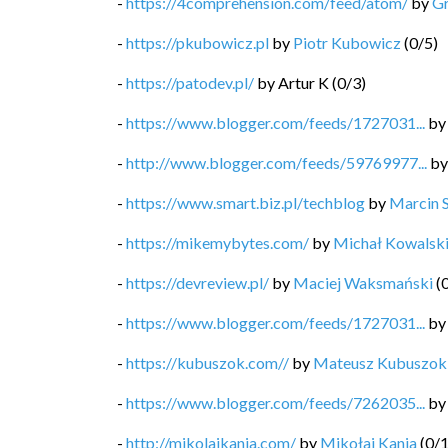
-
https://4comprehension.com/feed/atom/
by
G
-
https://pkubowicz.pl
by
Piotr Kubowicz
(
0
/
5
)
-
https://patodev.pl/
by
Artur K
(
0
/
3
)
-
https://www.blogger.com/feeds/1727031...
b
-
http://www.blogger.com/feeds/59769977...
b
-
https://www.smart.biz.pl/techblog
by
Marcin 
-
https://mikemybytes.com/
by
Michał Kowalsk
-
https://devreview.pl/
by
Maciej Waksmański
(
-
https://www.blogger.com/feeds/1727031...
b
-
https://kubuszok.com//
by
Mateusz Kubuszok
-
https://www.blogger.com/feeds/7262035...
b
-
http://mikolajkania.com/
by
Mikołaj Kania
(
0
/