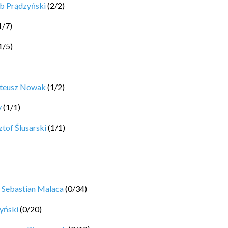
b Prądzyński
(
2
/
2
)
1
/
7
)
1
/
5
)
ateusz Nowak
(
1
/
2
)
y
(
1
/
1
)
tof Ślusarski
(
1
/
1
)
y
Sebastian Malaca
(
0
/
34
)
yński
(
0
/
20
)