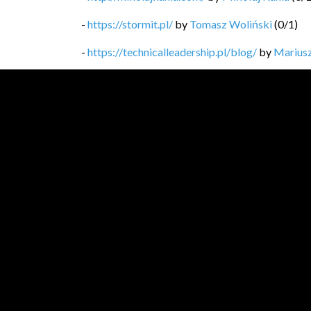
-
https://stormit.pl/
by
Tomasz Woliński
(
0
/
1
)
-
https://technicalleadership.pl/blog/
by
Mariusz
-
https://softwaregarden.dev/pl/posts/
by
Piotr 
-
https://blog.michal.pawlik.dev/
by
Michał Pawl
-
https://bykowski.pl/
by
Przemysław Bykowski
-
https://kobietydokodu.pl
by
Anna Pietras, Jak
-
https://medium.com/@lukaszlenart?sour...
by
Ł