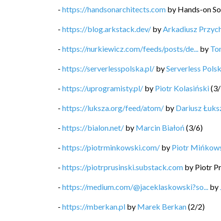
-
https://handsonarchitects.com
by
Hands-on So
-
https://blog.arkstack.dev/
by
Arkadiusz Przyc
-
https://nurkiewicz.com/feeds/posts/de...
by
To
-
https://serverlesspolska.pl/
by
Serverless Pols
-
https://uprogramisty.pl/
by
Piotr Kolasiński
(
3
/
-
https://luksza.org/feed/atom/
by
Dariusz Łuks
-
https://bialon.net/
by
Marcin Białoń
(
3
/
6
)
-
https://piotrminkowski.com/
by
Piotr Mińkow
-
https://piotrprusinski.substack.com
by
Piotr P
-
https://medium.com/@jaceklaskowski?so...
by
-
https://mberkan.pl
by
Marek Berkan
(
2
/
2
)