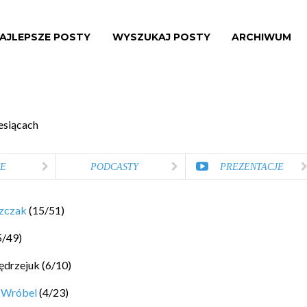
AJLEPSZE POSTY
WYSZUKAJ POSTY
ARCHIWUM
esiącach
E
PODCASTY
PREZENTACJE
szczak
(
15
/
51
)
5
/
49
)
ędrzejuk
(
6
/
10
)
 Wróbel
(
4
/
23
)