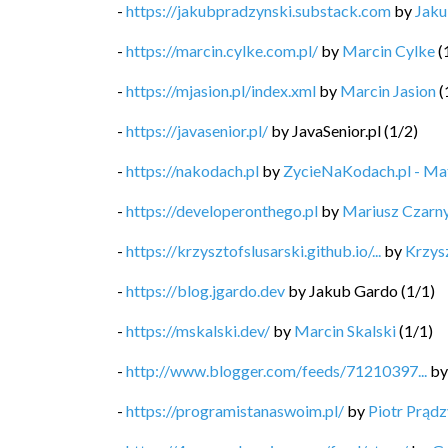
-
https://jakubpradzynski.substack.com
by
Jaku
-
https://marcin.cylke.com.pl/
by
Marcin Cylke
(
-
https://mjasion.pl/index.xml
by
Marcin Jasion
(
-
https://javasenior.pl/
by
JavaSenior.pl
(
1
/
2
)
-
https://nakodach.pl
by
ZycieNaKodach.pl - M
-
https://developeronthego.pl
by
Mariusz Czarn
-
https://krzysztofslusarski.github.io/...
by
Krzysz
-
https://blog.jgardo.dev
by
Jakub Gardo
(
1
/
1
)
-
https://mskalski.dev/
by
Marcin Skalski
(
1
/
1
)
-
http://www.blogger.com/feeds/71210397...
b
-
https://programistanaswoim.pl/
by
Piotr Prądz