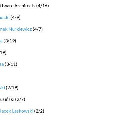
ftware Architects
(
4
/
16
)
hocki
(
4
/
9
)
mek Nurkiewicz
(
4
/
7
)
ka
(
3
/
19
)
19
)
za
(
3
/
11
)
ski
(
2
/
19
)
rusiński
(
2
/
7
)
Jacek Laskowski
(
2
/
2
)