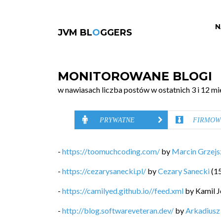
N
JVM BL
O
GGERS
MONITOROWANE BLOGI
w nawiasach liczba postów w ostatnich 3 i 12 mi
PRYWATNE
FIRMOW
-
https://toomuchcoding.com/
by
Marcin Grzej
-
https://cezarysanecki.pl/
by
Cezary Sanecki
(
1
-
https://camilyed.github.io//feed.xml
by
Kamil J
-
http://blog.softwareveteran.dev/
by
Arkadiusz