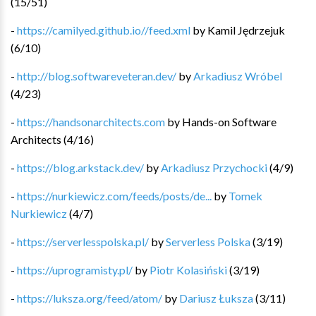
(
15
/
51
)
-
https://camilyed.github.io//feed.xml
by
Kamil Jędrzejuk
(
6
/
10
)
-
http://blog.softwareveteran.dev/
by
Arkadiusz Wróbel
(
4
/
23
)
-
https://handsonarchitects.com
by
Hands-on Software
Architects
(
4
/
16
)
-
https://blog.arkstack.dev/
by
Arkadiusz Przychocki
(
4
/
9
)
-
https://nurkiewicz.com/feeds/posts/de...
by
Tomek
Nurkiewicz
(
4
/
7
)
-
https://serverlesspolska.pl/
by
Serverless Polska
(
3
/
19
)
-
https://uprogramisty.pl/
by
Piotr Kolasiński
(
3
/
19
)
-
https://luksza.org/feed/atom/
by
Dariusz Łuksza
(
3
/
11
)