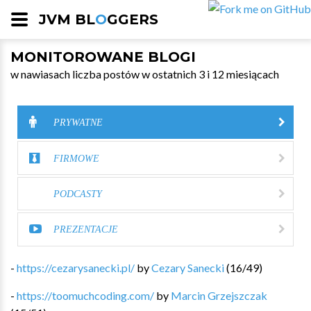
JVM BL
O
GGERS
MONITOROWANE BLOGI
w nawiasach liczba postów w ostatnich 3 i 12 miesiącach
PRYWATNE
FIRMOWE
PODCASTY
PREZENTACJE
-
https://cezarysanecki.pl/
by
Cezary Sanecki
(
16
/
49
)
-
https://toomuchcoding.com/
by
Marcin Grzejszczak