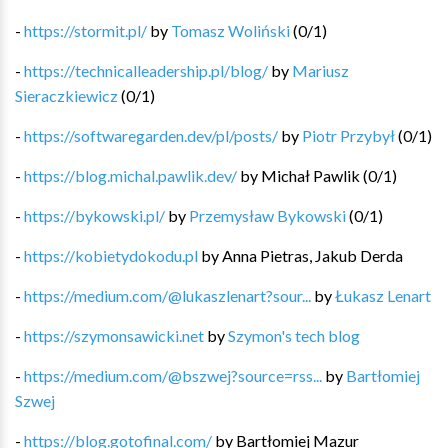
-
https://stormit.pl/
by
Tomasz Woliński
(
0
/
1
)
-
https://technicalleadership.pl/blog/
by
Mariusz
Sieraczkiewicz
(
0
/
1
)
-
https://softwaregarden.dev/pl/posts/
by
Piotr Przybył
(
0
/
1
)
-
https://blog.michal.pawlik.dev/
by
Michał Pawlik
(
0
/
1
)
-
https://bykowski.pl/
by
Przemysław Bykowski
(
0
/
1
)
-
https://kobietydokodu.pl
by
Anna Pietras, Jakub Derda
-
https://medium.com/@lukaszlenart?sour...
by
Łukasz Lenart
-
https://szymonsawicki.net
by
Szymon's tech blog
-
https://medium.com/@bszwej?source=rss...
by
Bartłomiej
Szwej
-
https://blog.gotofinal.com/
by
Bartłomiej Mazur