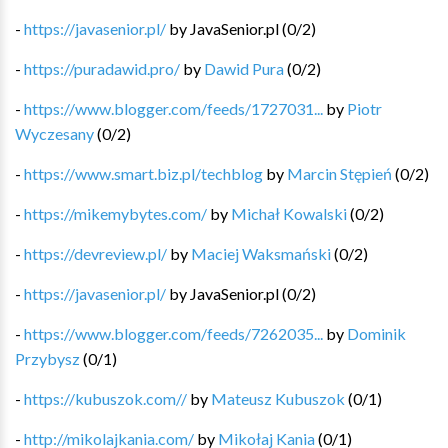
-
https://javasenior.pl/
by
JavaSenior.pl
(
0
/
2
)
-
https://puradawid.pro/
by
Dawid Pura
(
0
/
2
)
-
https://www.blogger.com/feeds/1727031...
by
Piotr
Wyczesany
(
0
/
2
)
-
https://www.smart.biz.pl/techblog
by
Marcin Stępień
(
0
/
2
)
-
https://mikemybytes.com/
by
Michał Kowalski
(
0
/
2
)
-
https://devreview.pl/
by
Maciej Waksmański
(
0
/
2
)
-
https://javasenior.pl/
by
JavaSenior.pl
(
0
/
2
)
-
https://www.blogger.com/feeds/7262035...
by
Dominik
Przybysz
(
0
/
1
)
-
https://kubuszok.com//
by
Mateusz Kubuszok
(
0
/
1
)
-
http://mikolajkania.com/
by
Mikołaj Kania
(
0
/
1
)