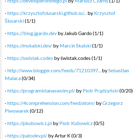
-
https://developeronthego.pl
by
Mariusz Czarny
(
1
/
1
)
-
https://krzysztofslusarski.github.io/...
by
Krzysztof
Ślusarski
(
1
/
1
)
-
https://blog.jgardo.dev
by
Jakub Gardo
(
1
/
1
)
-
https://mskalski.dev/
by
Marcin Skalski
(
1
/
1
)
-
https://swistak.codes
by
świstak.codes
(
1
/
1
)
-
http://www.blogger.com/feeds/71210397...
by
Sebastian
Malaca
(
0
/
34
)
-
https://programistanaswoim.pl/
by
Piotr Prądzyński
(
0
/
20
)
-
https://4comprehension.com/feed/atom/
by
Grzegorz
Piwowarek
(
0
/
12
)
-
https://pkubowicz.pl
by
Piotr Kubowicz
(
0
/
5
)
-
https://patodev.pl/
by
Artur K
(
0
/
3
)