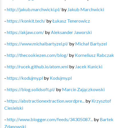
-
http://jakub.marchwicki.pl/
by
Jakub Marchwicki
-
https://konkit.tech/
by
Łukasz Tenerowicz
-
https://akjaw.com/
by
Aleksander Jaworski
-
https://www.michalbartyzel.pl/
by
Michał Bartyzel
-
http://thecookiezen.com/blog/
by
Korneliusz Rabczak
-
http://rucek.github.io/atom.xml
by
Jacek Kunicki
-
https://kodujmy.pl
by
Kodujmy.pl
-
https://blog.solidsoft.pl/
by
Marcin Zajączkowski
-
https://abstractionextraction.wordpre...
by
Krzysztof
Ciesielski
-
http://www.blogger.com/feeds/34305087...
by
Bartek
Zdanowski