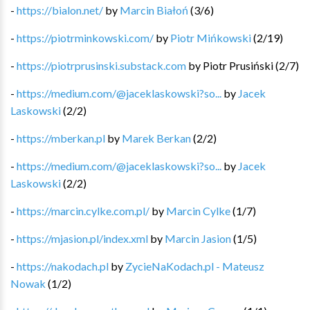
-
https://bialon.net/
by
Marcin Białoń
(
3
/
6
)
-
https://piotrminkowski.com/
by
Piotr Mińkowski
(
2
/
19
)
-
https://piotrprusinski.substack.com
by
Piotr Prusiński
(
2
/
7
)
-
https://medium.com/@jaceklaskowski?so...
by
Jacek
Laskowski
(
2
/
2
)
-
https://mberkan.pl
by
Marek Berkan
(
2
/
2
)
-
https://medium.com/@jaceklaskowski?so...
by
Jacek
Laskowski
(
2
/
2
)
-
https://marcin.cylke.com.pl/
by
Marcin Cylke
(
1
/
7
)
-
https://mjasion.pl/index.xml
by
Marcin Jasion
(
1
/
5
)
-
https://nakodach.pl
by
ZycieNaKodach.pl - Mateusz
Nowak
(
1
/
2
)