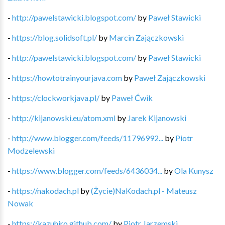
-
http://pawelstawicki.blogspot.com/
by
Paweł Stawicki
-
https://blog.solidsoft.pl/
by
Marcin Zajączkowski
-
http://pawelstawicki.blogspot.com/
by
Paweł Stawicki
-
https://howtotrainyourjava.com
by
Paweł Zajączkowski
-
https://clockworkjava.pl/
by
Paweł Ćwik
-
http://kijanowski.eu/atom.xml
by
Jarek Kijanowski
-
http://www.blogger.com/feeds/11796992...
by
Piotr
Modzelewski
-
https://www.blogger.com/feeds/6436034...
by
Ola Kunysz
-
https://nakodach.pl
by
(Życie)NaKodach.pl - Mateusz
Nowak
-
https://kazuhiro.github.com/
by
Piotr Jarzemski