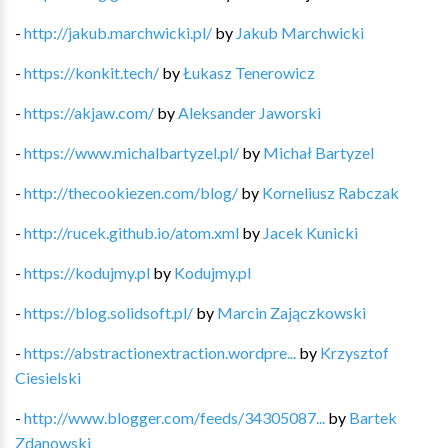
-
http://jakub.marchwicki.pl/
by
Jakub Marchwicki
-
https://konkit.tech/
by
Łukasz Tenerowicz
-
https://akjaw.com/
by
Aleksander Jaworski
-
https://www.michalbartyzel.pl/
by
Michał Bartyzel
-
http://thecookiezen.com/blog/
by
Korneliusz Rabczak
-
http://rucek.github.io/atom.xml
by
Jacek Kunicki
-
https://kodujmy.pl
by
Kodujmy.pl
-
https://blog.solidsoft.pl/
by
Marcin Zajączkowski
-
https://abstractionextraction.wordpre...
by
Krzysztof
Ciesielski
-
http://www.blogger.com/feeds/34305087...
by
Bartek
Zdanowski