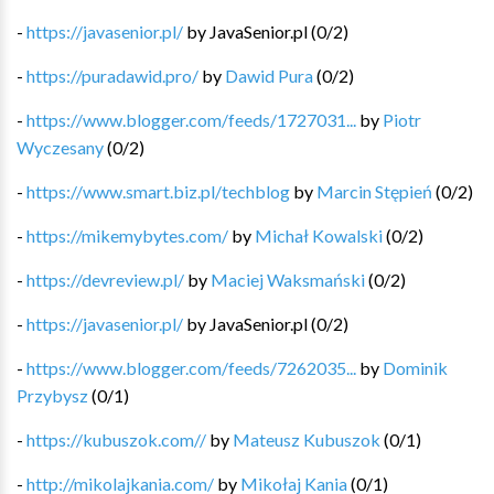
-
https://javasenior.pl/
by
JavaSenior.pl
(
0
/
2
)
-
https://puradawid.pro/
by
Dawid Pura
(
0
/
2
)
-
https://www.blogger.com/feeds/1727031...
by
Piotr
Wyczesany
(
0
/
2
)
-
https://www.smart.biz.pl/techblog
by
Marcin Stępień
(
0
/
2
)
-
https://mikemybytes.com/
by
Michał Kowalski
(
0
/
2
)
-
https://devreview.pl/
by
Maciej Waksmański
(
0
/
2
)
-
https://javasenior.pl/
by
JavaSenior.pl
(
0
/
2
)
-
https://www.blogger.com/feeds/7262035...
by
Dominik
Przybysz
(
0
/
1
)
-
https://kubuszok.com//
by
Mateusz Kubuszok
(
0
/
1
)
-
http://mikolajkania.com/
by
Mikołaj Kania
(
0
/
1
)