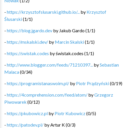
Nowak
(
1
/
2
)
-
https://krzysztofslusarski.github.io/...
by
Krzysztof
Ślusarski
(
1
/
1
)
-
https://blog.jgardo.dev
by
Jakub Gardo
(
1
/
1
)
-
https://mskalski.dev/
by
Marcin Skalski
(
1
/
1
)
-
https://swistak.codes
by
świstak.codes
(
1
/
1
)
-
http://www.blogger.com/feeds/71210397...
by
Sebastian
Malaca
(
0
/
34
)
-
https://programistanaswoim.pl/
by
Piotr Prądzyński
(
0
/
19
)
-
https://4comprehension.com/feed/atom/
by
Grzegorz
Piwowarek
(
0
/
12
)
-
https://pkubowicz.pl
by
Piotr Kubowicz
(
0
/
5
)
-
https://patodev.pl/
by
Artur K
(
0
/
3
)