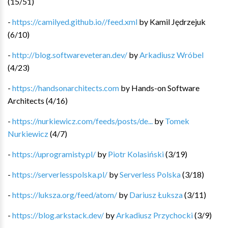
(
15
/
51
)
-
https://camilyed.github.io//feed.xml
by
Kamil Jędrzejuk
(
6
/
10
)
-
http://blog.softwareveteran.dev/
by
Arkadiusz Wróbel
(
4
/
23
)
-
https://handsonarchitects.com
by
Hands-on Software
Architects
(
4
/
16
)
-
https://nurkiewicz.com/feeds/posts/de...
by
Tomek
Nurkiewicz
(
4
/
7
)
-
https://uprogramisty.pl/
by
Piotr Kolasiński
(
3
/
19
)
-
https://serverlesspolska.pl/
by
Serverless Polska
(
3
/
18
)
-
https://luksza.org/feed/atom/
by
Dariusz Łuksza
(
3
/
11
)
-
https://blog.arkstack.dev/
by
Arkadiusz Przychocki
(
3
/
9
)