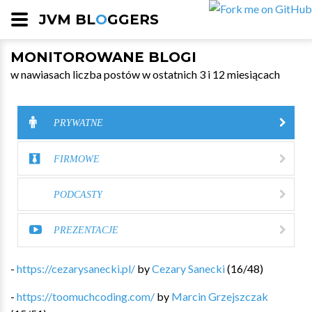
JVM BL
O
GGERS
MONITOROWANE BLOGI
w nawiasach liczba postów w ostatnich 3 i 12 miesiącach
PRYWATNE
FIRMOWE
PODCASTY
PREZENTACJE
-
https://cezarysanecki.pl/
by
Cezary Sanecki
(
16
/
48
)
-
https://toomuchcoding.com/
by
Marcin Grzejszczak