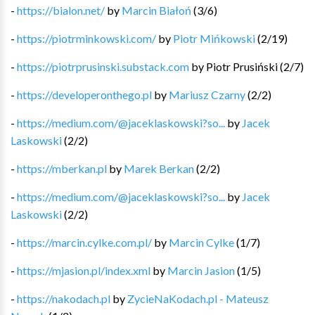
-
https://bialon.net/
by
Marcin Białoń
(
3
/
6
)
-
https://piotrminkowski.com/
by
Piotr Mińkowski
(
2
/
19
)
-
https://piotrprusinski.substack.com
by
Piotr Prusiński
(
2
/
7
)
-
https://developeronthego.pl
by
Mariusz Czarny
(
2
/
2
)
-
https://medium.com/@jaceklaskowski?so...
by
Jacek
Laskowski
(
2
/
2
)
-
https://mberkan.pl
by
Marek Berkan
(
2
/
2
)
-
https://medium.com/@jaceklaskowski?so...
by
Jacek
Laskowski
(
2
/
2
)
-
https://marcin.cylke.com.pl/
by
Marcin Cylke
(
1
/
7
)
-
https://mjasion.pl/index.xml
by
Marcin Jasion
(
1
/
5
)
-
https://nakodach.pl
by
ZycieNaKodach.pl - Mateusz