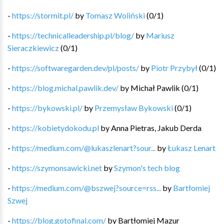
-
https://stormit.pl/
by
Tomasz Woliński
(
0
/
1
)
-
https://technicalleadership.pl/blog/
by
Mariusz
Sieraczkiewicz
(
0
/
1
)
-
https://softwaregarden.dev/pl/posts/
by
Piotr Przybył
(
0
/
1
)
-
https://blog.michal.pawlik.dev/
by
Michał Pawlik
(
0
/
1
)
-
https://bykowski.pl/
by
Przemysław Bykowski
(
0
/
1
)
-
https://kobietydokodu.pl
by
Anna Pietras, Jakub Derda
-
https://medium.com/@lukaszlenart?sour...
by
Łukasz Lenart
-
https://szymonsawicki.net
by
Szymon's tech blog
-
https://medium.com/@bszwej?source=rss...
by
Bartłomiej
Szwej
-
https://blog.gotofinal.com/
by
Bartłomiej Mazur