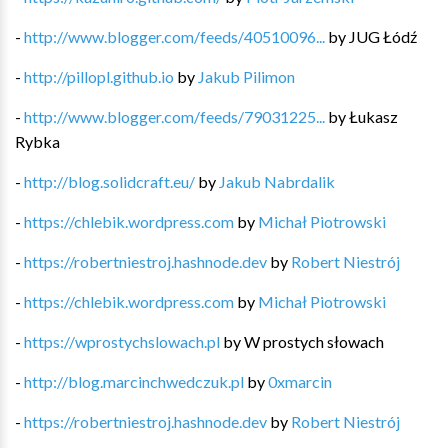
-
http://www.blogger.com/feeds/40510096...
by
JUG Łódź
-
http://pillopl.github.io
by
Jakub Pilimon
-
http://www.blogger.com/feeds/79031225...
by
Łukasz
Rybka
-
http://blog.solidcraft.eu/
by
Jakub Nabrdalik
-
https://chlebik.wordpress.com
by
Michał Piotrowski
-
https://robertniestroj.hashnode.dev
by
Robert Niestrój
-
https://chlebik.wordpress.com
by
Michał Piotrowski
-
https://wprostychslowach.pl
by
W prostych słowach
-
http://blog.marcinchwedczuk.pl
by
0xmarcin
-
https://robertniestroj.hashnode.dev
by
Robert Niestrój