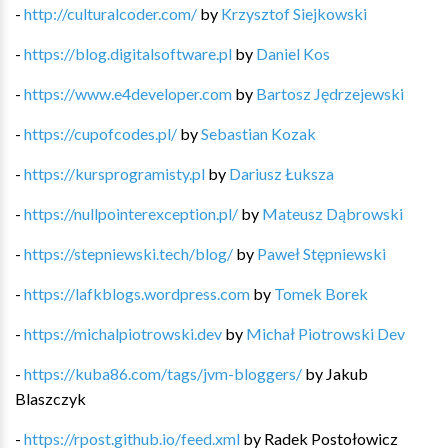
-
http://culturalcoder.com/
by
Krzysztof Siejkowski
-
https://blog.digitalsoftware.pl
by
Daniel Kos
-
https://www.e4developer.com
by
Bartosz Jędrzejewski
-
https://cupofcodes.pl/
by
Sebastian Kozak
-
https://kursprogramisty.pl
by
Dariusz Łuksza
-
https://nullpointerexception.pl/
by
Mateusz Dąbrowski
-
https://stepniewski.tech/blog/
by
Paweł Stępniewski
-
https://lafkblogs.wordpress.com
by
Tomek Borek
-
https://michalpiotrowski.dev
by
Michał Piotrowski Dev
-
https://kuba86.com/tags/jvm-bloggers/
by
Jakub
Blaszczyk
-
https://rpost.github.io/feed.xml
by
Radek Postołowicz