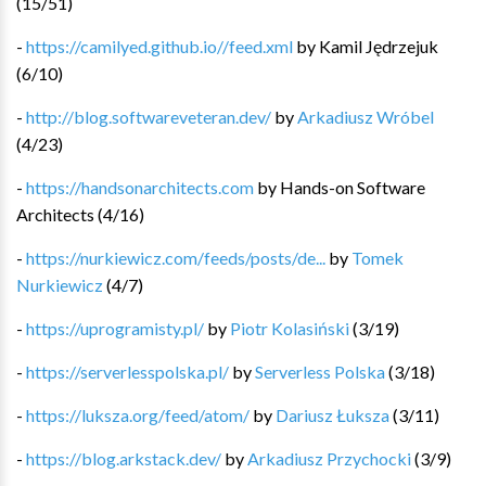
(
15
/
51
)
-
https://camilyed.github.io//feed.xml
by
Kamil Jędrzejuk
(
6
/
10
)
-
http://blog.softwareveteran.dev/
by
Arkadiusz Wróbel
(
4
/
23
)
-
https://handsonarchitects.com
by
Hands-on Software
Architects
(
4
/
16
)
-
https://nurkiewicz.com/feeds/posts/de...
by
Tomek
Nurkiewicz
(
4
/
7
)
-
https://uprogramisty.pl/
by
Piotr Kolasiński
(
3
/
19
)
-
https://serverlesspolska.pl/
by
Serverless Polska
(
3
/
18
)
-
https://luksza.org/feed/atom/
by
Dariusz Łuksza
(
3
/
11
)
-
https://blog.arkstack.dev/
by
Arkadiusz Przychocki
(
3
/
9
)