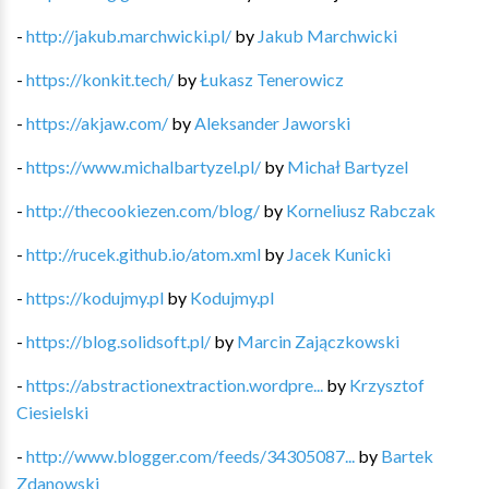
-
http://jakub.marchwicki.pl/
by
Jakub Marchwicki
-
https://konkit.tech/
by
Łukasz Tenerowicz
-
https://akjaw.com/
by
Aleksander Jaworski
-
https://www.michalbartyzel.pl/
by
Michał Bartyzel
-
http://thecookiezen.com/blog/
by
Korneliusz Rabczak
-
http://rucek.github.io/atom.xml
by
Jacek Kunicki
-
https://kodujmy.pl
by
Kodujmy.pl
-
https://blog.solidsoft.pl/
by
Marcin Zajączkowski
-
https://abstractionextraction.wordpre...
by
Krzysztof
Ciesielski
-
http://www.blogger.com/feeds/34305087...
by
Bartek
Zdanowski