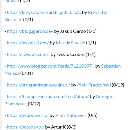
Nowak
(
1
/
2
)
-
https://krzysztofslusarski.github.io/...
by
Krzysztof
Ślusarski
(
1
/
1
)
-
https://blog.jgardo.dev
by
Jakub Gardo
(
1
/
1
)
-
https://mskalski.dev/
by
Marcin Skalski
(
1
/
1
)
-
https://swistak.codes
by
świstak.codes
(
1
/
1
)
-
http://www.blogger.com/feeds/71210397...
by
Sebastian
Malaca
(
0
/
34
)
-
https://programistanaswoim.pl/
by
Piotr Prądzyński
(
0
/
19
)
-
https://4comprehension.com/feed/atom/
by
Grzegorz
Piwowarek
(
0
/
12
)
-
https://pkubowicz.pl
by
Piotr Kubowicz
(
0
/
5
)
-
https://patodev.pl/
by
Artur K
(
0
/
3
)