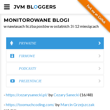
JVM BL
O
GGERS
MONITOROWANE BLOGI
w nawiasach liczba postów w ostatnich 3 i 12 miesiącach
PRYWATNE
FIRMOWE
PODCASTY
PREZENTACJE
-
https://cezarysanecki.pl/
by
Cezary Sanecki
(
16
/
48
)
-
https://toomuchcoding.com/
by
Marcin Grzejszczak