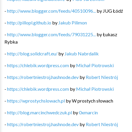
-
http://www.blogger.com/feeds/40510096...
by
JUG Łódź
-
http://pillopl.github.io
by
Jakub Pilimon
-
http://www.blogger.com/feeds/79031225...
by
Łukasz
Rybka
-
http://blog.solidcraft.eu/
by
Jakub Nabrdalik
-
https://chlebik.wordpress.com
by
Michał Piotrowski
-
https://robertniestroj.hashnode.dev
by
Robert Niestrój
-
https://chlebik.wordpress.com
by
Michał Piotrowski
-
https://wprostychslowach.pl
by
W prostych słowach
-
http://blog.marcinchwedczuk.pl
by
0xmarcin
-
https://robertniestroj.hashnode.dev
by
Robert Niestrój