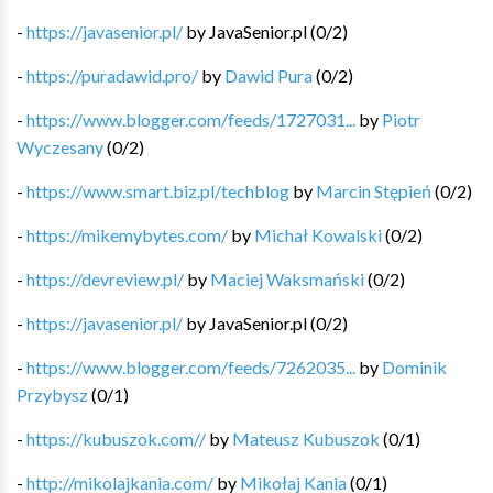
-
https://javasenior.pl/
by
JavaSenior.pl
(
0
/
2
)
-
https://puradawid.pro/
by
Dawid Pura
(
0
/
2
)
-
https://www.blogger.com/feeds/1727031...
by
Piotr
Wyczesany
(
0
/
2
)
-
https://www.smart.biz.pl/techblog
by
Marcin Stępień
(
0
/
2
)
-
https://mikemybytes.com/
by
Michał Kowalski
(
0
/
2
)
-
https://devreview.pl/
by
Maciej Waksmański
(
0
/
2
)
-
https://javasenior.pl/
by
JavaSenior.pl
(
0
/
2
)
-
https://www.blogger.com/feeds/7262035...
by
Dominik
Przybysz
(
0
/
1
)
-
https://kubuszok.com//
by
Mateusz Kubuszok
(
0
/
1
)
-
http://mikolajkania.com/
by
Mikołaj Kania
(
0
/
1
)