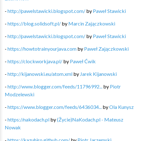
-
http://pawelstawicki.blogspot.com/
by
Paweł Stawicki
-
https://blog.solidsoft.pl/
by
Marcin Zajączkowski
-
http://pawelstawicki.blogspot.com/
by
Paweł Stawicki
-
https://howtotrainyourjava.com
by
Paweł Zajączkowski
-
https://clockworkjava.pl/
by
Paweł Ćwik
-
http://kijanowski.eu/atom.xml
by
Jarek Kijanowski
-
http://www.blogger.com/feeds/11796992...
by
Piotr
Modzelewski
-
https://www.blogger.com/feeds/6436034...
by
Ola Kunysz
-
https://nakodach.pl
by
(Życie)NaKodach.pl - Mateusz
Nowak
-
https://kazuhiro.github.com/
by
Piotr Jarzemski