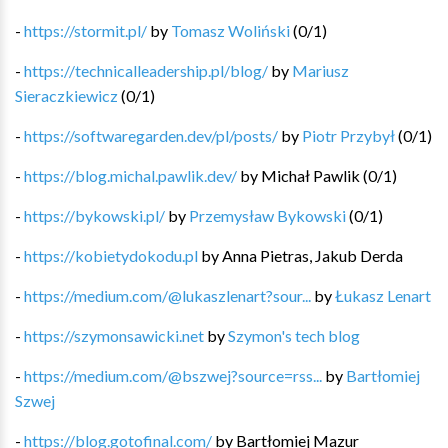
-
https://stormit.pl/
by
Tomasz Woliński
(
0
/
1
)
-
https://technicalleadership.pl/blog/
by
Mariusz
Sieraczkiewicz
(
0
/
1
)
-
https://softwaregarden.dev/pl/posts/
by
Piotr Przybył
(
0
/
1
)
-
https://blog.michal.pawlik.dev/
by
Michał Pawlik
(
0
/
1
)
-
https://bykowski.pl/
by
Przemysław Bykowski
(
0
/
1
)
-
https://kobietydokodu.pl
by
Anna Pietras, Jakub Derda
-
https://medium.com/@lukaszlenart?sour...
by
Łukasz Lenart
-
https://szymonsawicki.net
by
Szymon's tech blog
-
https://medium.com/@bszwej?source=rss...
by
Bartłomiej
Szwej
-
https://blog.gotofinal.com/
by
Bartłomiej Mazur