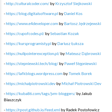
-
http://culturalcoder.com/
by
Krzysztof Siejkowski
-
https://blog.digitalsoftware.pl
by
Daniel Kos
-
https://www.e4developer.com
by
Bartosz Jędrzejewski
-
https://cupofcodes.pl/
by
Sebastian Kozak
-
https://kursprogramisty.pl
by
Dariusz Łuksza
-
https://nullpointerexception.pl/
by
Mateusz Dąbrowski
-
https://stepniewski.tech/blog/
by
Paweł Stępniewski
-
https://lafkblogs.wordpress.com
by
Tomek Borek
-
https://michalpiotrowski.dev
by
Michał Piotrowski Dev
-
https://kuba86.com/tags/jvm-bloggers/
by
Jakub
Blaszczyk
-
https://rpost.github.io/feed.xml
by
Radek Postołowicz