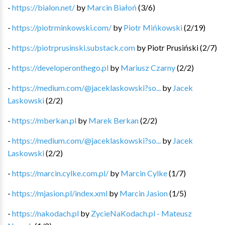
-
https://bialon.net/
by
Marcin Białoń
(
3
/
6
)
-
https://piotrminkowski.com/
by
Piotr Mińkowski
(
2
/
19
)
-
https://piotrprusinski.substack.com
by
Piotr Prusiński
(
2
/
7
)
-
https://developeronthego.pl
by
Mariusz Czarny
(
2
/
2
)
-
https://medium.com/@jaceklaskowski?so...
by
Jacek
Laskowski
(
2
/
2
)
-
https://mberkan.pl
by
Marek Berkan
(
2
/
2
)
-
https://medium.com/@jaceklaskowski?so...
by
Jacek
Laskowski
(
2
/
2
)
-
https://marcin.cylke.com.pl/
by
Marcin Cylke
(
1
/
7
)
-
https://mjasion.pl/index.xml
by
Marcin Jasion
(
1
/
5
)
-
https://nakodach.pl
by
ZycieNaKodach.pl - Mateusz