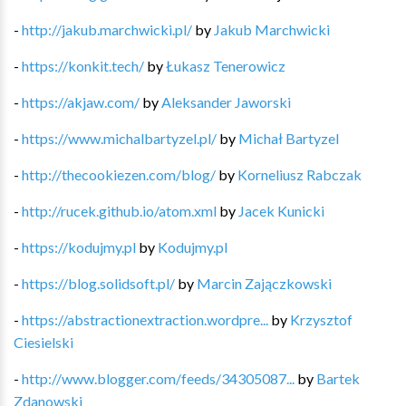
-
http://jakub.marchwicki.pl/
by
Jakub Marchwicki
-
https://konkit.tech/
by
Łukasz Tenerowicz
-
https://akjaw.com/
by
Aleksander Jaworski
-
https://www.michalbartyzel.pl/
by
Michał Bartyzel
-
http://thecookiezen.com/blog/
by
Korneliusz Rabczak
-
http://rucek.github.io/atom.xml
by
Jacek Kunicki
-
https://kodujmy.pl
by
Kodujmy.pl
-
https://blog.solidsoft.pl/
by
Marcin Zajączkowski
-
https://abstractionextraction.wordpre...
by
Krzysztof
Ciesielski
-
http://www.blogger.com/feeds/34305087...
by
Bartek
Zdanowski