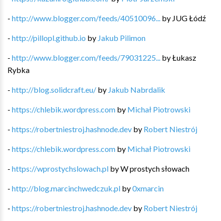
-
http://www.blogger.com/feeds/40510096...
by
JUG Łódź
-
http://pillopl.github.io
by
Jakub Pilimon
-
http://www.blogger.com/feeds/79031225...
by
Łukasz
Rybka
-
http://blog.solidcraft.eu/
by
Jakub Nabrdalik
-
https://chlebik.wordpress.com
by
Michał Piotrowski
-
https://robertniestroj.hashnode.dev
by
Robert Niestrój
-
https://chlebik.wordpress.com
by
Michał Piotrowski
-
https://wprostychslowach.pl
by
W prostych słowach
-
http://blog.marcinchwedczuk.pl
by
0xmarcin
-
https://robertniestroj.hashnode.dev
by
Robert Niestrój