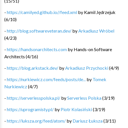
(
15
/
51
)
-
https://camilyed.github.io//feed.xml
by
Kamil Jędrzejuk
(
6
/
10
)
-
http://blog.softwareveteran.dev/
by
Arkadiusz Wróbel
(
4
/
23
)
-
https://handsonarchitects.com
by
Hands-on Software
Architects
(
4
/
16
)
-
https://blog.arkstack.dev/
by
Arkadiusz Przychocki
(
4
/
9
)
-
https://nurkiewicz.com/feeds/posts/de...
by
Tomek
Nurkiewicz
(
4
/
7
)
-
https://serverlesspolska.pl/
by
Serverless Polska
(
3
/
19
)
-
https://uprogramisty.pl/
by
Piotr Kolasiński
(
3
/
19
)
-
https://luksza.org/feed/atom/
by
Dariusz Łuksza
(
3
/
11
)