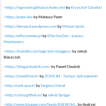
-
https://kgoralski.github.io/index.xml
by
Krzysztof Góralski
-
https://pater.dev
by
Mateusz Pater
-
https://devyard.wordpress.com
by
Michał Lipski
-
https://effectivedev.pl
by
EffectiveDev - Łukasz
Monkiewicz
-
https://kuba86.com/tags/jvm-bloggers/
by
Jakub
Blaszczyk
-
https://blog.pchudzik.com/
by
Paweł Chudzik
-
https://zone84.tech/
by
ZONE 84 - Tomasz Jędrzejewski
-
http://runit.space/
by
Sergiusz Kierat
-
http://cslysy.github.io/
by
Jakub Spręga
-
http://www.blogger.com/feeds/85834764...
by
Andrzej