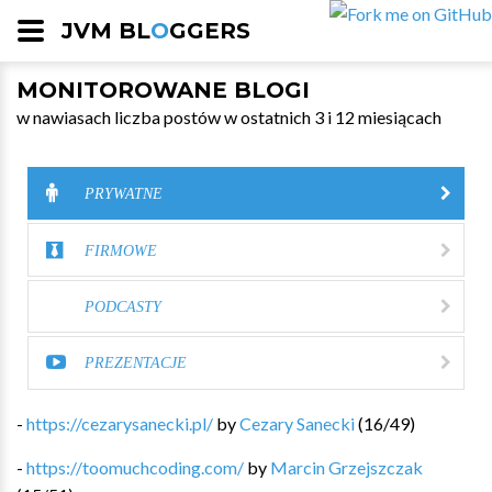
JVM BL
O
GGERS
MONITOROWANE BLOGI
w nawiasach liczba postów w ostatnich 3 i 12 miesiącach
PRYWATNE
FIRMOWE
PODCASTY
PREZENTACJE
-
https://cezarysanecki.pl/
by
Cezary Sanecki
(
16
/
49
)
-
https://toomuchcoding.com/
by
Marcin Grzejszczak