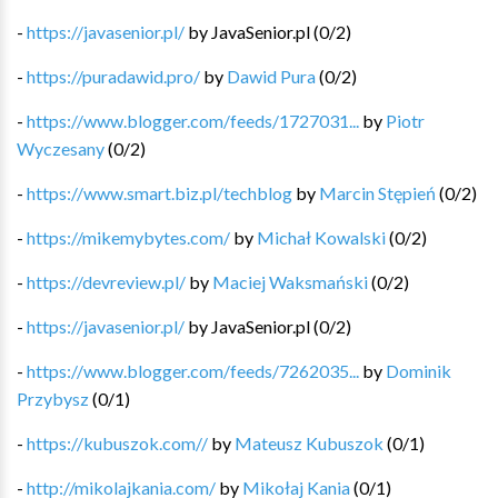
-
https://javasenior.pl/
by
JavaSenior.pl
(
0
/
2
)
-
https://puradawid.pro/
by
Dawid Pura
(
0
/
2
)
-
https://www.blogger.com/feeds/1727031...
by
Piotr
Wyczesany
(
0
/
2
)
-
https://www.smart.biz.pl/techblog
by
Marcin Stępień
(
0
/
2
)
-
https://mikemybytes.com/
by
Michał Kowalski
(
0
/
2
)
-
https://devreview.pl/
by
Maciej Waksmański
(
0
/
2
)
-
https://javasenior.pl/
by
JavaSenior.pl
(
0
/
2
)
-
https://www.blogger.com/feeds/7262035...
by
Dominik
Przybysz
(
0
/
1
)
-
https://kubuszok.com//
by
Mateusz Kubuszok
(
0
/
1
)
-
http://mikolajkania.com/
by
Mikołaj Kania
(
0
/
1
)