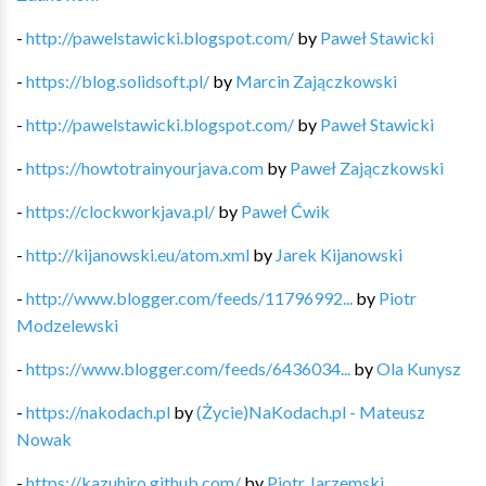
-
http://pawelstawicki.blogspot.com/
by
Paweł Stawicki
-
https://blog.solidsoft.pl/
by
Marcin Zajączkowski
-
http://pawelstawicki.blogspot.com/
by
Paweł Stawicki
-
https://howtotrainyourjava.com
by
Paweł Zajączkowski
-
https://clockworkjava.pl/
by
Paweł Ćwik
-
http://kijanowski.eu/atom.xml
by
Jarek Kijanowski
-
http://www.blogger.com/feeds/11796992...
by
Piotr
Modzelewski
-
https://www.blogger.com/feeds/6436034...
by
Ola Kunysz
-
https://nakodach.pl
by
(Życie)NaKodach.pl - Mateusz
Nowak
-
https://kazuhiro.github.com/
by
Piotr Jarzemski