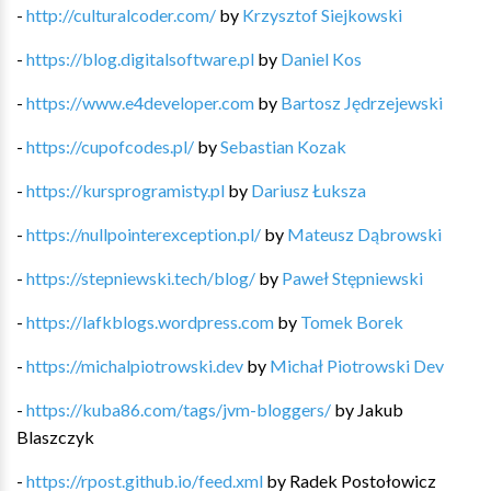
-
http://culturalcoder.com/
by
Krzysztof Siejkowski
-
https://blog.digitalsoftware.pl
by
Daniel Kos
-
https://www.e4developer.com
by
Bartosz Jędrzejewski
-
https://cupofcodes.pl/
by
Sebastian Kozak
-
https://kursprogramisty.pl
by
Dariusz Łuksza
-
https://nullpointerexception.pl/
by
Mateusz Dąbrowski
-
https://stepniewski.tech/blog/
by
Paweł Stępniewski
-
https://lafkblogs.wordpress.com
by
Tomek Borek
-
https://michalpiotrowski.dev
by
Michał Piotrowski Dev
-
https://kuba86.com/tags/jvm-bloggers/
by
Jakub
Blaszczyk
-
https://rpost.github.io/feed.xml
by
Radek Postołowicz