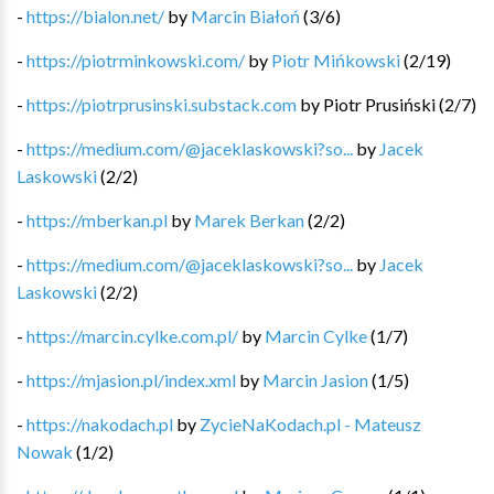
-
https://bialon.net/
by
Marcin Białoń
(
3
/
6
)
-
https://piotrminkowski.com/
by
Piotr Mińkowski
(
2
/
19
)
-
https://piotrprusinski.substack.com
by
Piotr Prusiński
(
2
/
7
)
-
https://medium.com/@jaceklaskowski?so...
by
Jacek
Laskowski
(
2
/
2
)
-
https://mberkan.pl
by
Marek Berkan
(
2
/
2
)
-
https://medium.com/@jaceklaskowski?so...
by
Jacek
Laskowski
(
2
/
2
)
-
https://marcin.cylke.com.pl/
by
Marcin Cylke
(
1
/
7
)
-
https://mjasion.pl/index.xml
by
Marcin Jasion
(
1
/
5
)
-
https://nakodach.pl
by
ZycieNaKodach.pl - Mateusz
Nowak
(
1
/
2
)