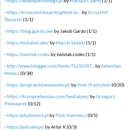
-
https://developeronthego.pl
by
Mariusz Czarny
(
1
/
1
)
-
https://krzysztofslusarski.github.io/...
by
Krzysztof
Ślusarski
(
1
/
1
)
-
https://blog.jgardo.dev
by
Jakub Gardo
(
1
/
1
)
-
https://mskalski.dev/
by
Marcin Skalski
(
1
/
1
)
-
https://swistak.codes
by
świstak.codes
(
1
/
1
)
-
http://www.blogger.com/feeds/71210397...
by
Sebastian
Malaca
(
0
/
34
)
-
https://programistanaswoim.pl/
by
Piotr Prądzyński
(
0
/
20
)
-
https://4comprehension.com/feed/atom/
by
Grzegorz
Piwowarek
(
0
/
12
)
-
https://pkubowicz.pl
by
Piotr Kubowicz
(
0
/
5
)
-
https://patodev.pl/
by
Artur K
(
0
/
3
)