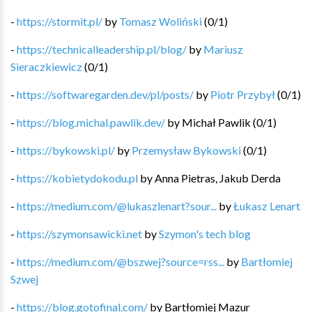
-
https://stormit.pl/
by
Tomasz Woliński
(
0
/
1
)
-
https://technicalleadership.pl/blog/
by
Mariusz
Sieraczkiewicz
(
0
/
1
)
-
https://softwaregarden.dev/pl/posts/
by
Piotr Przybył
(
0
/
1
)
-
https://blog.michal.pawlik.dev/
by
Michał Pawlik
(
0
/
1
)
-
https://bykowski.pl/
by
Przemysław Bykowski
(
0
/
1
)
-
https://kobietydokodu.pl
by
Anna Pietras, Jakub Derda
-
https://medium.com/@lukaszlenart?sour...
by
Łukasz Lenart
-
https://szymonsawicki.net
by
Szymon's tech blog
-
https://medium.com/@bszwej?source=rss...
by
Bartłomiej
Szwej
-
https://blog.gotofinal.com/
by
Bartłomiej Mazur