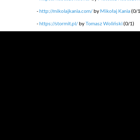
-
http://mikolajkania.com/
by
Mikołaj Kania
(
0
/
-
https://stormit.pl/
by
Tomasz Woliński
(
0
/
1
)
-
https://technicalleadership.pl/blog/
by
Mariusz
-
https://softwaregarden.dev/pl/posts/
by
Piotr 
-
https://blog.michal.pawlik.dev/
by
Michał Pawl
-
https://bykowski.pl/
by
Przemysław Bykowski
-
https://kobietydokodu.pl
by
Anna Pietras, Jak