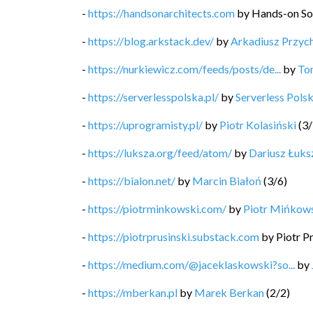
-
https://handsonarchitects.com
by
Hands-on So
-
https://blog.arkstack.dev/
by
Arkadiusz Przyc
-
https://nurkiewicz.com/feeds/posts/de...
by
To
-
https://serverlesspolska.pl/
by
Serverless Pols
-
https://uprogramisty.pl/
by
Piotr Kolasiński
(
3
/
-
https://luksza.org/feed/atom/
by
Dariusz Łuks
-
https://bialon.net/
by
Marcin Białoń
(
3
/
6
)
-
https://piotrminkowski.com/
by
Piotr Mińkow
-
https://piotrprusinski.substack.com
by
Piotr P
-
https://medium.com/@jaceklaskowski?so...
by
-
https://mberkan.pl
by
Marek Berkan
(
2
/
2
)