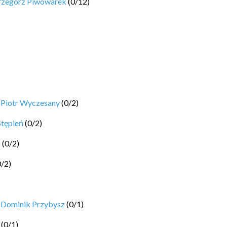
rzegorz Piwowarek
(
0
/
12
)
y
Piotr Wyczesany
(
0
/
2
)
Stępień
(
0
/
2
)
i
(
0
/
2
)
0
/
2
)
y
Dominik Przybysz
(
0
/
1
)
(
0
/
1
)