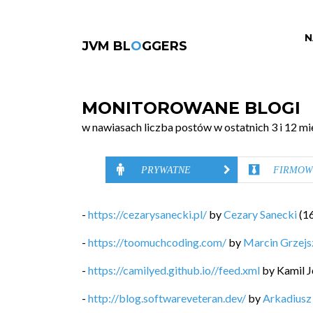
N
JVM BL
O
GGERS
MONITOROWANE BLOGI
w nawiasach liczba postów w ostatnich 3 i 12 mi
PRYWATNE
FIRMOW
-
https://cezarysanecki.pl/
by
Cezary Sanecki
(
1
-
https://toomuchcoding.com/
by
Marcin Grzej
-
https://camilyed.github.io//feed.xml
by
Kamil J
-
http://blog.softwareveteran.dev/
by
Arkadiusz