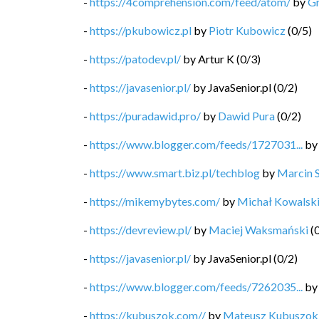
-
https://4comprehension.com/feed/atom/
by
G
-
https://pkubowicz.pl
by
Piotr Kubowicz
(
0
/
5
)
-
https://patodev.pl/
by
Artur K
(
0
/
3
)
-
https://javasenior.pl/
by
JavaSenior.pl
(
0
/
2
)
-
https://puradawid.pro/
by
Dawid Pura
(
0
/
2
)
-
https://www.blogger.com/feeds/1727031...
b
-
https://www.smart.biz.pl/techblog
by
Marcin 
-
https://mikemybytes.com/
by
Michał Kowalsk
-
https://devreview.pl/
by
Maciej Waksmański
(
-
https://javasenior.pl/
by
JavaSenior.pl
(
0
/
2
)
-
https://www.blogger.com/feeds/7262035...
b
-
https://kubuszok.com//
by
Mateusz Kubuszok