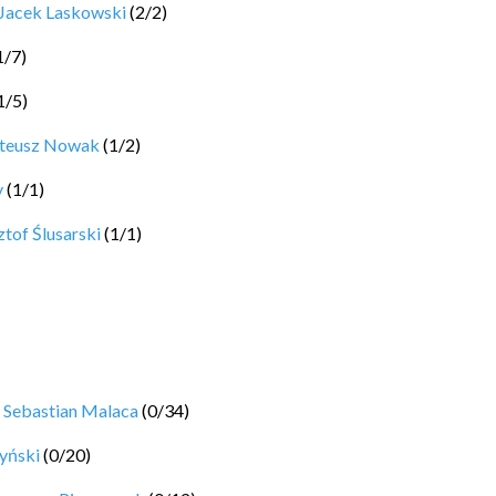
Jacek Laskowski
(
2
/
2
)
1
/
7
)
1
/
5
)
ateusz Nowak
(
1
/
2
)
y
(
1
/
1
)
tof Ślusarski
(
1
/
1
)
y
Sebastian Malaca
(
0
/
34
)
yński
(
0
/
20
)