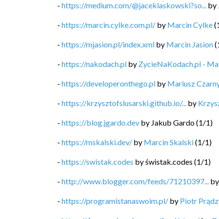
-
https://medium.com/@jaceklaskowski?so...
by
-
https://marcin.cylke.com.pl/
by
Marcin Cylke
(
-
https://mjasion.pl/index.xml
by
Marcin Jasion
(
-
https://nakodach.pl
by
ZycieNaKodach.pl - M
-
https://developeronthego.pl
by
Mariusz Czarn
-
https://krzysztofslusarski.github.io/...
by
Krzysz
-
https://blog.jgardo.dev
by
Jakub Gardo
(
1
/
1
)
-
https://mskalski.dev/
by
Marcin Skalski
(
1
/
1
)
-
https://swistak.codes
by
świstak.codes
(
1
/
1
)
-
http://www.blogger.com/feeds/71210397...
b
-
https://programistanaswoim.pl/
by
Piotr Prądz