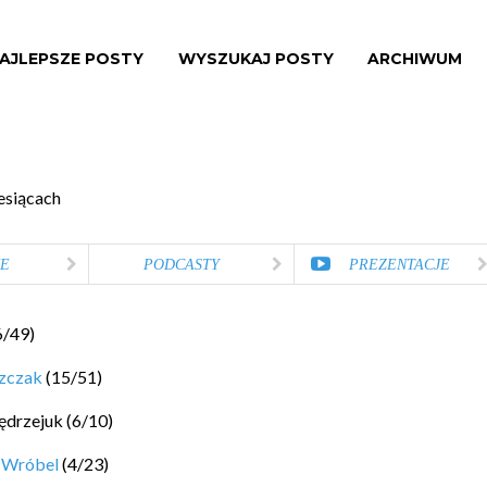
AJLEPSZE POSTY
WYSZUKAJ POSTY
ARCHIWUM
esiącach
E
PODCASTY
PREZENTACJE
6
/
49
)
szczak
(
15
/
51
)
ędrzejuk
(
6
/
10
)
 Wróbel
(
4
/
23
)