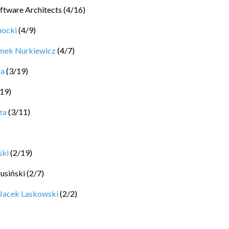
ftware Architects
(
4
/
16
)
hocki
(
4
/
9
)
mek Nurkiewicz
(
4
/
7
)
ka
(
3
/
19
)
19
)
za
(
3
/
11
)
ski
(
2
/
19
)
rusiński
(
2
/
7
)
Jacek Laskowski
(
2
/
2
)