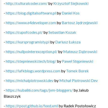
-
http://culturalcoder.com/
by
Krzysztof Siejkowski
-
https://blog.digitalsoftware.pl
by
Daniel Kos
-
https://www.e4developer.com
by
Bartosz Jędrzejewski
-
https://cupofcodes.pl/
by
Sebastian Kozak
-
https://kursprogramisty.pl
by
Dariusz Łuksza
-
https://nullpointerexception.pl/
by
Mateusz Dąbrowski
-
https://stepniewski.tech/blog/
by
Paweł Stępniewski
-
https://lafkblogs.wordpress.com
by
Tomek Borek
-
https://michalpiotrowski.dev
by
Michał Piotrowski Dev
-
https://kuba86.com/tags/jvm-bloggers/
by
Jakub
Blaszczyk
-
https://rpost.github.io/feed.xml
by
Radek Postołowicz