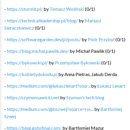
-
https://stormit.pl/
by
Tomasz Woliński
(
0
/
1
)
-
https://technicalleadership.pl/blog/
by
Mariusz
Sieraczkiewicz
(
0
/
1
)
-
https://softwaregarden.dev/pl/posts/
by
Piotr Przybył
(
0
/
1
)
-
https://blog.michal.pawlik.dev/
by
Michał Pawlik
(
0
/
1
)
-
https://bykowski.pl/
by
Przemysław Bykowski
(
0
/
1
)
-
https://kobietydokodu.pl
by
Anna Pietras, Jakub Derda
-
https://medium.com/@lukaszlenart?sour...
by
Łukasz Lenart
-
https://szymonsawicki.net
by
Szymon's tech blog
-
https://medium.com/@bszwej?source=rss...
by
Bartłomiej
Szwej
-
https://blog.gotofinal.com/
by
Bartłomiej Mazur