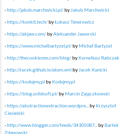
-
http://jakub.marchwicki.pl/
by
Jakub Marchwicki
-
https://konkit.tech/
by
Łukasz Tenerowicz
-
https://akjaw.com/
by
Aleksander Jaworski
-
https://www.michalbartyzel.pl/
by
Michał Bartyzel
-
http://thecookiezen.com/blog/
by
Korneliusz Rabczak
-
http://rucek.github.io/atom.xml
by
Jacek Kunicki
-
https://kodujmy.pl
by
Kodujmy.pl
-
https://blog.solidsoft.pl/
by
Marcin Zajączkowski
-
https://abstractionextraction.wordpre...
by
Krzysztof
Ciesielski
-
http://www.blogger.com/feeds/34305087...
by
Bartek
Zdanowski