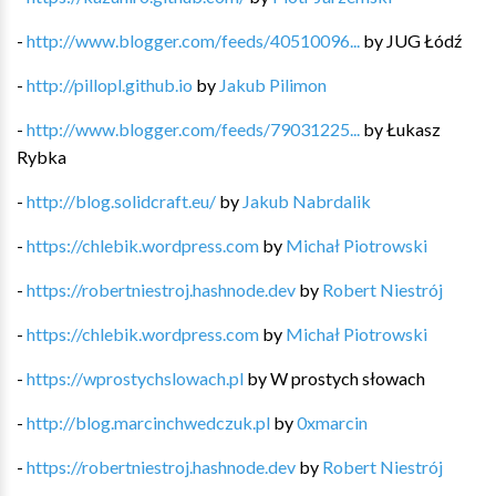
-
http://www.blogger.com/feeds/40510096...
by
JUG Łódź
-
http://pillopl.github.io
by
Jakub Pilimon
-
http://www.blogger.com/feeds/79031225...
by
Łukasz
Rybka
-
http://blog.solidcraft.eu/
by
Jakub Nabrdalik
-
https://chlebik.wordpress.com
by
Michał Piotrowski
-
https://robertniestroj.hashnode.dev
by
Robert Niestrój
-
https://chlebik.wordpress.com
by
Michał Piotrowski
-
https://wprostychslowach.pl
by
W prostych słowach
-
http://blog.marcinchwedczuk.pl
by
0xmarcin
-
https://robertniestroj.hashnode.dev
by
Robert Niestrój