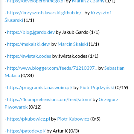
-
https://developeronthego.pl
by
Mariusz Czarny
(
1
/
1
)
-
https://krzysztofslusarski.github.io/...
by
Krzysztof
Ślusarski
(
1
/
1
)
-
https://blog.jgardo.dev
by
Jakub Gardo
(
1
/
1
)
-
https://mskalski.dev/
by
Marcin Skalski
(
1
/
1
)
-
https://swistak.codes
by
świstak.codes
(
1
/
1
)
-
http://www.blogger.com/feeds/71210397...
by
Sebastian
Malaca
(
0
/
34
)
-
https://programistanaswoim.pl/
by
Piotr Prądzyński
(
0
/
19
)
-
https://4comprehension.com/feed/atom/
by
Grzegorz
Piwowarek
(
0
/
12
)
-
https://pkubowicz.pl
by
Piotr Kubowicz
(
0
/
5
)
-
https://patodev.pl/
by
Artur K
(
0
/
3
)