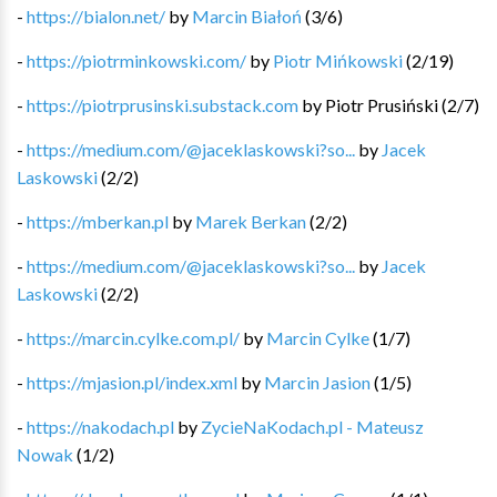
-
https://bialon.net/
by
Marcin Białoń
(
3
/
6
)
-
https://piotrminkowski.com/
by
Piotr Mińkowski
(
2
/
19
)
-
https://piotrprusinski.substack.com
by
Piotr Prusiński
(
2
/
7
)
-
https://medium.com/@jaceklaskowski?so...
by
Jacek
Laskowski
(
2
/
2
)
-
https://mberkan.pl
by
Marek Berkan
(
2
/
2
)
-
https://medium.com/@jaceklaskowski?so...
by
Jacek
Laskowski
(
2
/
2
)
-
https://marcin.cylke.com.pl/
by
Marcin Cylke
(
1
/
7
)
-
https://mjasion.pl/index.xml
by
Marcin Jasion
(
1
/
5
)
-
https://nakodach.pl
by
ZycieNaKodach.pl - Mateusz
Nowak
(
1
/
2
)