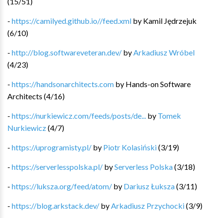
(
15
/
51
)
-
https://camilyed.github.io//feed.xml
by
Kamil Jędrzejuk
(
6
/
10
)
-
http://blog.softwareveteran.dev/
by
Arkadiusz Wróbel
(
4
/
23
)
-
https://handsonarchitects.com
by
Hands-on Software
Architects
(
4
/
16
)
-
https://nurkiewicz.com/feeds/posts/de...
by
Tomek
Nurkiewicz
(
4
/
7
)
-
https://uprogramisty.pl/
by
Piotr Kolasiński
(
3
/
19
)
-
https://serverlesspolska.pl/
by
Serverless Polska
(
3
/
18
)
-
https://luksza.org/feed/atom/
by
Dariusz Łuksza
(
3
/
11
)
-
https://blog.arkstack.dev/
by
Arkadiusz Przychocki
(
3
/
9
)