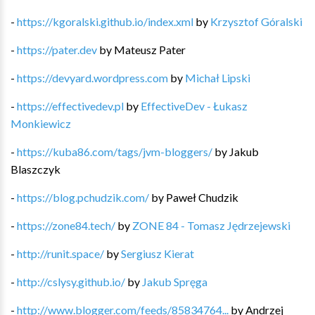
-
https://kgoralski.github.io/index.xml
by
Krzysztof Góralski
-
https://pater.dev
by
Mateusz Pater
-
https://devyard.wordpress.com
by
Michał Lipski
-
https://effectivedev.pl
by
EffectiveDev - Łukasz
Monkiewicz
-
https://kuba86.com/tags/jvm-bloggers/
by
Jakub
Blaszczyk
-
https://blog.pchudzik.com/
by
Paweł Chudzik
-
https://zone84.tech/
by
ZONE 84 - Tomasz Jędrzejewski
-
http://runit.space/
by
Sergiusz Kierat
-
http://cslysy.github.io/
by
Jakub Spręga
-
http://www.blogger.com/feeds/85834764...
by
Andrzej