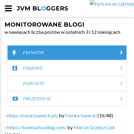
JVM BL
O
GGERS
MONITOROWANE BLOGI
w nawiasach liczba postów w ostatnich 3 i 12 miesiącach
PRYWATNE
FIRMOWE
PODCASTY
PREZENTACJE
-
https://cezarysanecki.pl/
by
Cezary Sanecki
(
16
/
48
)
-
https://toomuchcoding.com/
by
Marcin Grzejszczak