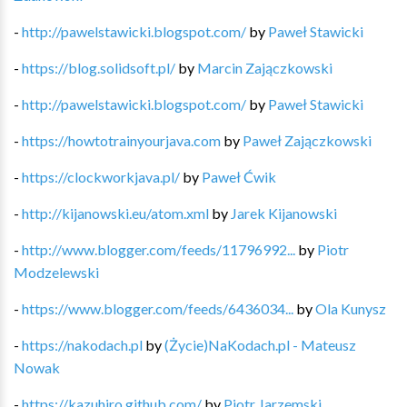
-
http://pawelstawicki.blogspot.com/
by
Paweł Stawicki
-
https://blog.solidsoft.pl/
by
Marcin Zajączkowski
-
http://pawelstawicki.blogspot.com/
by
Paweł Stawicki
-
https://howtotrainyourjava.com
by
Paweł Zajączkowski
-
https://clockworkjava.pl/
by
Paweł Ćwik
-
http://kijanowski.eu/atom.xml
by
Jarek Kijanowski
-
http://www.blogger.com/feeds/11796992...
by
Piotr
Modzelewski
-
https://www.blogger.com/feeds/6436034...
by
Ola Kunysz
-
https://nakodach.pl
by
(Życie)NaKodach.pl - Mateusz
Nowak
-
https://kazuhiro.github.com/
by
Piotr Jarzemski