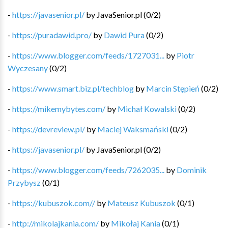
-
https://javasenior.pl/
by
JavaSenior.pl
(
0
/
2
)
-
https://puradawid.pro/
by
Dawid Pura
(
0
/
2
)
-
https://www.blogger.com/feeds/1727031...
by
Piotr
Wyczesany
(
0
/
2
)
-
https://www.smart.biz.pl/techblog
by
Marcin Stępień
(
0
/
2
)
-
https://mikemybytes.com/
by
Michał Kowalski
(
0
/
2
)
-
https://devreview.pl/
by
Maciej Waksmański
(
0
/
2
)
-
https://javasenior.pl/
by
JavaSenior.pl
(
0
/
2
)
-
https://www.blogger.com/feeds/7262035...
by
Dominik
Przybysz
(
0
/
1
)
-
https://kubuszok.com//
by
Mateusz Kubuszok
(
0
/
1
)
-
http://mikolajkania.com/
by
Mikołaj Kania
(
0
/
1
)