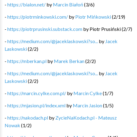
-
https://bialon.net/
by
Marcin Białoń
(
3
/
6
)
-
https://piotrminkowski.com/
by
Piotr Mińkowski
(
2
/
19
)
-
https://piotrprusinski.substack.com
by
Piotr Prusiński
(
2
/
7
)
-
https://medium.com/@jaceklaskowski?so...
by
Jacek
Laskowski
(
2
/
2
)
-
https://mberkan.pl
by
Marek Berkan
(
2
/
2
)
-
https://medium.com/@jaceklaskowski?so...
by
Jacek
Laskowski
(
2
/
2
)
-
https://marcin.cylke.com.pl/
by
Marcin Cylke
(
1
/
7
)
-
https://mjasion.pl/index.xml
by
Marcin Jasion
(
1
/
5
)
-
https://nakodach.pl
by
ZycieNaKodach.pl - Mateusz
Nowak
(
1
/
2
)