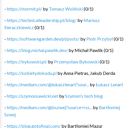
-
https://stormit.pl/
by
Tomasz Woliński
(
0
/
1
)
-
https://technicalleadership.pl/blog/
by
Mariusz
Sieraczkiewicz
(
0
/
1
)
-
https://softwaregarden.dev/pl/posts/
by
Piotr Przybył
(
0
/
1
)
-
https://blog.michal.pawlik.dev/
by
Michał Pawlik
(
0
/
1
)
-
https://bykowski.pl/
by
Przemysław Bykowski
(
0
/
1
)
-
https://kobietydokodu.pl
by
Anna Pietras, Jakub Derda
-
https://medium.com/@lukaszlenart?sour...
by
Łukasz Lenart
-
https://szymonsawicki.net
by
Szymon's tech blog
-
https://medium.com/@bszwej?source=rss...
by
Bartłomiej
Szwej
-
https://blog.gotofinal.com/
by
Bartłomiej Mazur