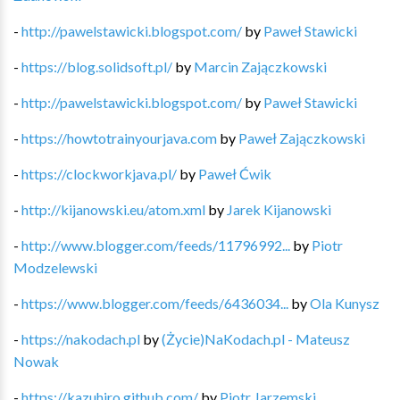
-
http://pawelstawicki.blogspot.com/
by
Paweł Stawicki
-
https://blog.solidsoft.pl/
by
Marcin Zajączkowski
-
http://pawelstawicki.blogspot.com/
by
Paweł Stawicki
-
https://howtotrainyourjava.com
by
Paweł Zajączkowski
-
https://clockworkjava.pl/
by
Paweł Ćwik
-
http://kijanowski.eu/atom.xml
by
Jarek Kijanowski
-
http://www.blogger.com/feeds/11796992...
by
Piotr
Modzelewski
-
https://www.blogger.com/feeds/6436034...
by
Ola Kunysz
-
https://nakodach.pl
by
(Życie)NaKodach.pl - Mateusz
Nowak
-
https://kazuhiro.github.com/
by
Piotr Jarzemski