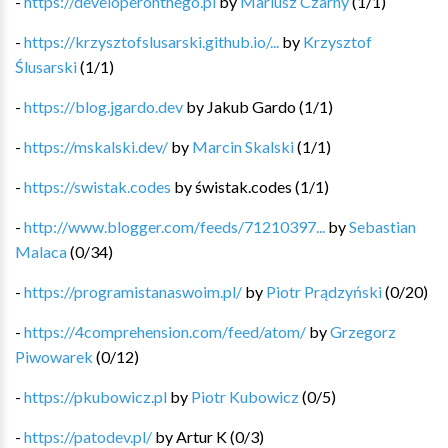
-
https://developeronthego.pl
by
Mariusz Czarny
(
1
/
1
)
-
https://krzysztofslusarski.github.io/...
by
Krzysztof
Ślusarski
(
1
/
1
)
-
https://blog.jgardo.dev
by
Jakub Gardo
(
1
/
1
)
-
https://mskalski.dev/
by
Marcin Skalski
(
1
/
1
)
-
https://swistak.codes
by
świstak.codes
(
1
/
1
)
-
http://www.blogger.com/feeds/71210397...
by
Sebastian
Malaca
(
0
/
34
)
-
https://programistanaswoim.pl/
by
Piotr Prądzyński
(
0
/
20
)
-
https://4comprehension.com/feed/atom/
by
Grzegorz
Piwowarek
(
0
/
12
)
-
https://pkubowicz.pl
by
Piotr Kubowicz
(
0
/
5
)
-
https://patodev.pl/
by
Artur K
(
0
/
3
)