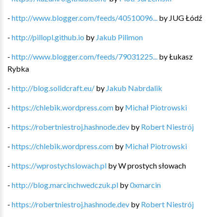
-
http://www.blogger.com/feeds/40510096...
by
JUG Łódź
-
http://pillopl.github.io
by
Jakub Pilimon
-
http://www.blogger.com/feeds/79031225...
by
Łukasz
Rybka
-
http://blog.solidcraft.eu/
by
Jakub Nabrdalik
-
https://chlebik.wordpress.com
by
Michał Piotrowski
-
https://robertniestroj.hashnode.dev
by
Robert Niestrój
-
https://chlebik.wordpress.com
by
Michał Piotrowski
-
https://wprostychslowach.pl
by
W prostych słowach
-
http://blog.marcinchwedczuk.pl
by
0xmarcin
-
https://robertniestroj.hashnode.dev
by
Robert Niestrój