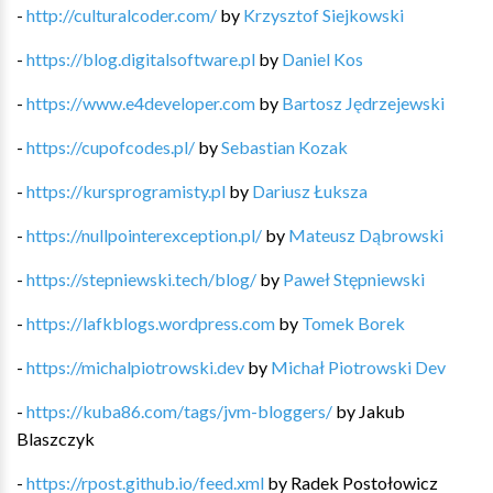
-
http://culturalcoder.com/
by
Krzysztof Siejkowski
-
https://blog.digitalsoftware.pl
by
Daniel Kos
-
https://www.e4developer.com
by
Bartosz Jędrzejewski
-
https://cupofcodes.pl/
by
Sebastian Kozak
-
https://kursprogramisty.pl
by
Dariusz Łuksza
-
https://nullpointerexception.pl/
by
Mateusz Dąbrowski
-
https://stepniewski.tech/blog/
by
Paweł Stępniewski
-
https://lafkblogs.wordpress.com
by
Tomek Borek
-
https://michalpiotrowski.dev
by
Michał Piotrowski Dev
-
https://kuba86.com/tags/jvm-bloggers/
by
Jakub
Blaszczyk
-
https://rpost.github.io/feed.xml
by
Radek Postołowicz