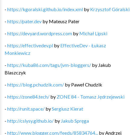
-
https://kgoralski.github.io/index.xml
by
Krzysztof Góralski
-
https://pater.dev
by
Mateusz Pater
-
https://devyard.wordpress.com
by
Michał Lipski
-
https://effectivedev.pl
by
EffectiveDev - Łukasz
Monkiewicz
-
https://kuba86.com/tags/jvm-bloggers/
by
Jakub
Blaszczyk
-
https://blog.pchudzik.com/
by
Paweł Chudzik
-
https://zone84.tech/
by
ZONE 84 - Tomasz Jędrzejewski
-
http://runit.space/
by
Sergiusz Kierat
-
http://cslysy.github.io/
by
Jakub Spręga
-
http://www.blogger.com/feeds/85834764...
by
Andrzej