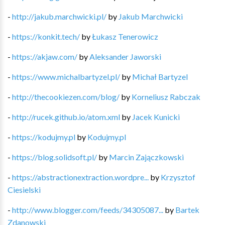
-
http://jakub.marchwicki.pl/
by
Jakub Marchwicki
-
https://konkit.tech/
by
Łukasz Tenerowicz
-
https://akjaw.com/
by
Aleksander Jaworski
-
https://www.michalbartyzel.pl/
by
Michał Bartyzel
-
http://thecookiezen.com/blog/
by
Korneliusz Rabczak
-
http://rucek.github.io/atom.xml
by
Jacek Kunicki
-
https://kodujmy.pl
by
Kodujmy.pl
-
https://blog.solidsoft.pl/
by
Marcin Zajączkowski
-
https://abstractionextraction.wordpre...
by
Krzysztof
Ciesielski
-
http://www.blogger.com/feeds/34305087...
by
Bartek
Zdanowski