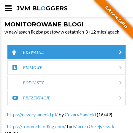
JVM BL
O
GGERS
MONITOROWANE BLOGI
w nawiasach liczba postów w ostatnich 3 i 12 miesiącach
PRYWATNE
FIRMOWE
PODCASTY
PREZENTACJE
-
https://cezarysanecki.pl/
by
Cezary Sanecki
(
16
/
49
)
-
https://toomuchcoding.com/
by
Marcin Grzejszczak