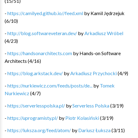
(
15
/
51
)
-
https://camilyed.github.io//feed.xml
by
Kamil Jędrzejuk
(
6
/
10
)
-
http://blog.softwareveteran.dev/
by
Arkadiusz Wróbel
(
4
/
23
)
-
https://handsonarchitects.com
by
Hands-on Software
Architects
(
4
/
16
)
-
https://blog.arkstack.dev/
by
Arkadiusz Przychocki
(
4
/
9
)
-
https://nurkiewicz.com/feeds/posts/de...
by
Tomek
Nurkiewicz
(
4
/
7
)
-
https://serverlesspolska.pl/
by
Serverless Polska
(
3
/
19
)
-
https://uprogramisty.pl/
by
Piotr Kolasiński
(
3
/
19
)
-
https://luksza.org/feed/atom/
by
Dariusz Łuksza
(
3
/
11
)