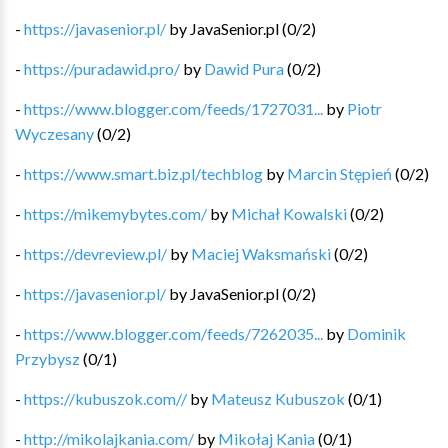
-
https://javasenior.pl/
by
JavaSenior.pl
(
0
/
2
)
-
https://puradawid.pro/
by
Dawid Pura
(
0
/
2
)
-
https://www.blogger.com/feeds/1727031...
by
Piotr
Wyczesany
(
0
/
2
)
-
https://www.smart.biz.pl/techblog
by
Marcin Stępień
(
0
/
2
)
-
https://mikemybytes.com/
by
Michał Kowalski
(
0
/
2
)
-
https://devreview.pl/
by
Maciej Waksmański
(
0
/
2
)
-
https://javasenior.pl/
by
JavaSenior.pl
(
0
/
2
)
-
https://www.blogger.com/feeds/7262035...
by
Dominik
Przybysz
(
0
/
1
)
-
https://kubuszok.com//
by
Mateusz Kubuszok
(
0
/
1
)
-
http://mikolajkania.com/
by
Mikołaj Kania
(
0
/
1
)